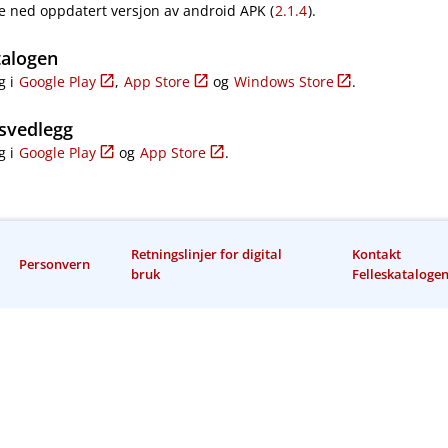
e ned oppdatert versjon av android APK (
2.1.4
).
talogen
g i
Google Play
,
App Store
og
Windows Store
.
svedlegg
g i
Google Play
og
App Store
.
Retningslinjer for digital
Kontakt
Personvern
bruk
Felleskataloge