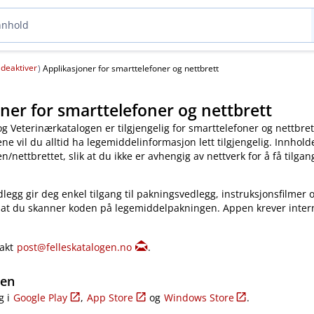
deaktiver
(
)
Applikasjoner for smarttelefoner og nettbrett
ner for smarttelefoner og nettbrett
og Veterinærkatalogen er tilgjengelig for smarttelefoner og nettbret
e vil du alltid ha legemiddelinformasjon lett tilgjengelig. Innholde
​/​nettbrettet, slik at du ikke er avhengig av nettverk for å få tilgang
legg gir deg enkel tilgang til pakningsvedlegg, instruksjonsfilmer 
 at du skanner koden på legemiddelpakningen. Appen krever inter
takt
post@felleskatalogen.no
.
gen
g i
Google Play
,
App Store
og
Windows Store
.