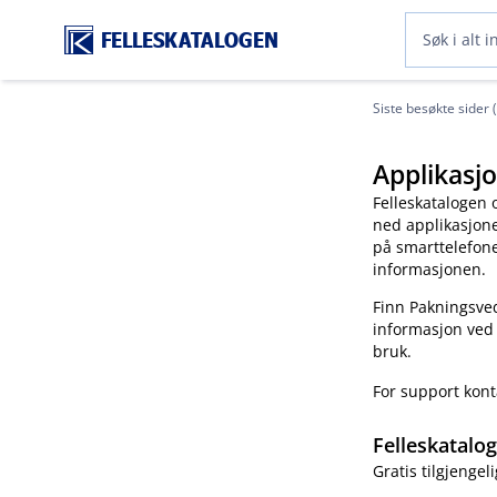
FELLESKATALOGEN
Siste besøkte sider 
Applikasjo
Felleskatalogen 
ned applikasjonen
på smarttelefonen
informasjonen.
Finn Pakningsved
informasjon ved
bruk.
For support kon
Felleskatalo
Gratis tilgjengeli