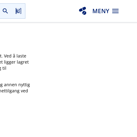
MENY
t. Ved å laste
t ligger lagret
 til
og annen nyttig
nettilgang ved