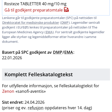
Rosteze TABLETTER 40 mg/10 mg
Gå til godkjent preparatomtale
Lenkene går til godkjente preparatomtaler (SPC) på nettsiden til
Direktoratet for medisinske produkter
(
DMP
). Legemidler sentralt
godkjent i EU​/​EØS lenkes til preparatomtaler på nettsiden til The
European Medicines Agency (
EMA
). For sentralt godkjente legemidler
ligger alle styrker og legemiddelformer etter hverandre i samme
dokument.
Basert på SPC godkjent av
DMP
/
EMA
:
22.01.2026
Komplett Felleskatalogtekst
For utfyllende informasjon, se Felleskatalogtekst for
Zenon
«sanofi-aventis»
Sist endret:
24.04.2026
(priser og ev.
refusjon
oppdateres hver 14. dag)