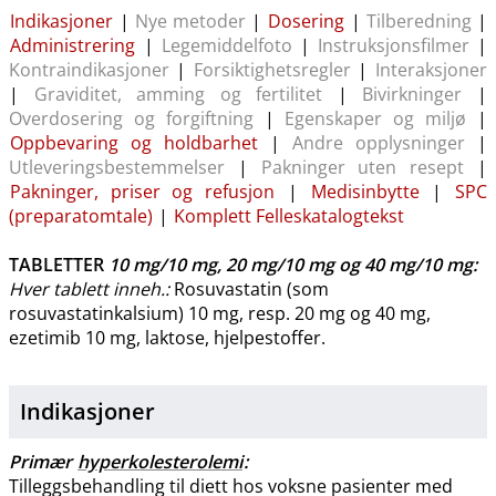
Indikasjoner
|
Nye metoder
|
Dosering
|
Tilberedning
|
Administrering
|
Legemiddelfoto
|
Instruksjonsfilmer
|
Kontraindikasjoner
|
Forsiktighetsregler
|
Interaksjoner
|
Graviditet, amming og
fertilitet
|
Bivirkninger
|
Overdosering og
forgiftning
|
Egenskaper og miljø
|
Oppbevaring og holdbarhet
|
Andre opplysninger
|
Utleveringsbestemmelser
|
Pakninger uten resept
|
Pakninger, priser og refusjon
|
Medisinbytte
|
SPC
(preparatomtale)
|
Komplett Felleskatalogtekst
TABLETTER
10 mg/10 mg
,
20 mg/10 mg
og
40 mg/10 mg
:
Hver tablett inneh.:
Rosuvastatin (som
rosuvastatinkalsium) 10 mg, resp. 20 mg og 40 mg,
ezetimib 10 mg, laktose, hjelpestoffer.
Indikasjoner
Primær
hyperkolesterolemi
:
Tilleggsbehandling til diett hos voksne pasienter med