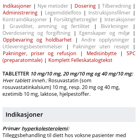
Indikasjoner
|
Nye metoder
|
Dosering
|
Tilberedning
|
Administrering
|
Legemiddelfoto
|
Instruksjonsfilmer
|
Kontraindikasjoner
|
Forsiktighetsregler
|
Interaksjoner
|
Graviditet, amming og
fertilitet
|
Bivirkninger
|
Overdosering og
forgiftning
|
Egenskaper og miljø
|
Oppbevaring og holdbarhet
|
Andre opplysninger
|
Utleveringsbestemmelser
|
Pakninger uten resept
|
Pakninger, priser og refusjon
|
Medisinbytte
|
SPC
(preparatomtale)
|
Komplett Felleskatalogtekst
TABLETTER
10 mg/10 mg
,
20 mg/10 mg
og
40 mg/10 mg
:
Hver tablett inneh.:
Rosuvastatin (som
rosuvastatinkalsium) 10 mg, resp. 20 mg og 40 mg,
ezetimib 10 mg, laktose, hjelpestoffer.
Indikasjoner
Primær
hyperkolesterolemi
:
Tilleggsbehandling til diett hos voksne pasienter med