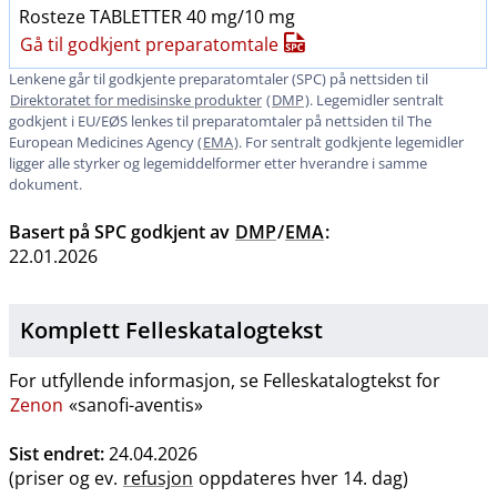
Rosteze TABLETTER 40 mg/10 mg
Gå til godkjent preparatomtale
Lenkene går til godkjente preparatomtaler (SPC) på nettsiden til
Direktoratet for medisinske produkter
(
DMP
). Legemidler sentralt
godkjent i EU​/​EØS lenkes til preparatomtaler på nettsiden til The
European Medicines Agency (
EMA
). For sentralt godkjente legemidler
ligger alle styrker og legemiddelformer etter hverandre i samme
dokument.
Basert på SPC godkjent av
DMP
/
EMA
:
22.01.2026
Komplett Felleskatalogtekst
For utfyllende informasjon, se Felleskatalogtekst for
Zenon
«sanofi-aventis»
Sist endret:
24.04.2026
(priser og ev.
refusjon
oppdateres hver 14. dag)