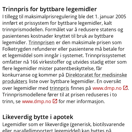
Trinnpris
for byttbare legemidler
I tillegg til maksimalprisregulering ble det 1. januar 2005
innført et prissystem for byttbare legemidler, kalt
trinnprismodellen. Formålet var å redusere statens og
pasientenes kostnader knyttet til bruk av byttbare
legemidler.
Trinnprisen
er den maksimale prisen som
Folketrygden refunderer eller pasientene må betale for
et legemiddel som inngår i systemet. Trinnprissystemet
omfatter nå 166 virkestoffer og utvides stadig etter som
flere legemidler mister patentbeskyttelse, får
konkurranse og kommer på
Direktoratet for medisinske
produkters
liste over byttbare legemidler. En oversikt
over legemidler med
trinnpris
finnes på
www.dmp.no
.
Trinnprismodellene fører til at prisen reduseres i to
trinn, se
www.dmp.no
for mer informasjon.
Likeverdig bytte i apotek
Legemidler som er likeverdige (generisk, biotilsvarende
eller
parallellimportert
legemiddel) kan byttes på