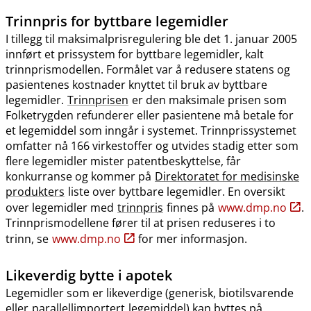
Trinnpris
for byttbare legemidler
I tillegg til maksimalprisregulering ble det 1. januar 2005
innført et prissystem for byttbare legemidler, kalt
trinnprismodellen. Formålet var å redusere statens og
pasientenes kostnader knyttet til bruk av byttbare
legemidler.
Trinnprisen
er den maksimale prisen som
Folketrygden refunderer eller pasientene må betale for
et legemiddel som inngår i systemet. Trinnprissystemet
omfatter nå 166 virkestoffer og utvides stadig etter som
flere legemidler mister patentbeskyttelse, får
konkurranse og kommer på
Direktoratet for medisinske
produkters
liste over byttbare legemidler. En oversikt
over legemidler med
trinnpris
finnes på
www.dmp.no
.
Trinnprismodellene fører til at prisen reduseres i to
trinn, se
www.dmp.no
for mer informasjon.
Likeverdig bytte i apotek
Legemidler som er likeverdige (generisk, biotilsvarende
eller
parallellimportert
legemiddel) kan byttes på