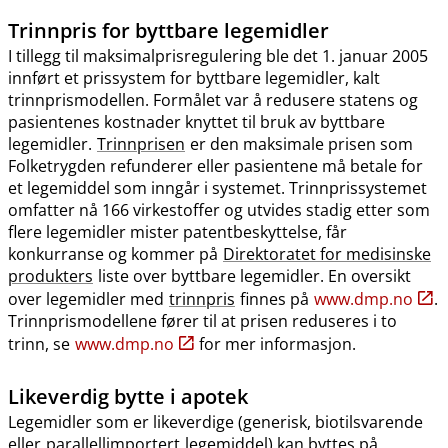
Trinnpris
for byttbare legemidler
I tillegg til maksimalprisregulering ble det 1. januar 2005
innført et prissystem for byttbare legemidler, kalt
trinnprismodellen. Formålet var å redusere statens og
pasientenes kostnader knyttet til bruk av byttbare
legemidler.
Trinnprisen
er den maksimale prisen som
Folketrygden refunderer eller pasientene må betale for
et legemiddel som inngår i systemet. Trinnprissystemet
omfatter nå 166 virkestoffer og utvides stadig etter som
flere legemidler mister patentbeskyttelse, får
konkurranse og kommer på
Direktoratet for medisinske
produkters
liste over byttbare legemidler. En oversikt
over legemidler med
trinnpris
finnes på
www.dmp.no
.
Trinnprismodellene fører til at prisen reduseres i to
trinn, se
www.dmp.no
for mer informasjon.
Likeverdig bytte i apotek
Legemidler som er likeverdige (generisk, biotilsvarende
eller
parallellimportert
legemiddel) kan byttes på