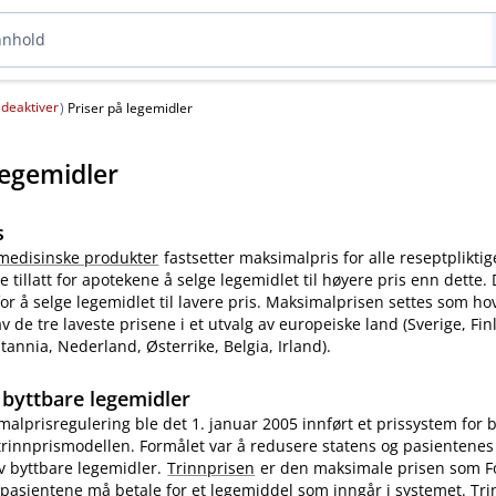
deaktiver
(
)
Priser på legemidler
legemidler
s
 medisinske produkter
fastsetter maksimalpris for alle reseptpliktig
e tillatt for apotekene å selge legemidlet til høyere pris enn dette.
for å selge legemidlet til lavere pris. Maksimalprisen settes som ho
v de tre laveste prisene i et utvalg av europeiske land (Sverige, F
tannia, Nederland, Østerrike, Belgia, Irland).
 byttbare legemidler
simalprisregulering ble det 1. januar 2005 innført et prissystem for 
 trinnprismodellen. Formålet var å redusere statens og pasientene
av byttbare legemidler.
Trinnprisen
er den maksimale prisen som F
 pasientene må betale for et legemiddel som inngår i systemet. Tr