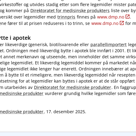
virkestoffer og utvides stadig etter som flere legemidler mister pat
e og kommer på
Direktoratet for medisinske produkters
liste over b
versikt over legemidler med
trinnpris
finnes på
www.dmp.no
.
e fører til at prisen reduseres i to trinn, se
www.dmp.no
for m
tte i apotek
r likeverdige (generisk, biotilsvarende eller
parallellimportert
lege
et. Ordningen med likeverdig bytte i apotek ble innført i 2001. Et li
et annet merkenavn og utseende, men inneholder det samme virks
elige legemidlet. Et likeverdig legemiddel kommer på markedet n
ige legemidlet ikke lenger har enerett. Ordningen innebærer at ap
en å bytte til et rimeligere, men likeverdig legemiddel når resepte
utsetning for at legemidler kan byttes i apotek er at de står oppført
m utarbeides av
Direktoratet for medisinske produkter
. En faggru
 medisinske produkter
vurderer grundig hvilke legemidler som før
 medisinske produkter
, 17. desember 2025.