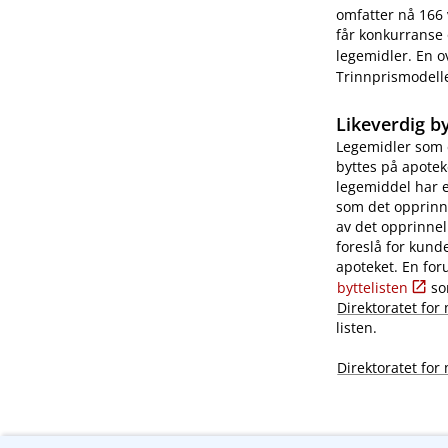
omfatter nå 166 
får konkurrans
legemidler. En o
Trinnprismodellen
Likeverdig by
Legemidler som e
byttes på apotek
legemiddel har 
som det opprinn
av det opprinnel
foreslå for kund
apoteket. En for
byttelisten
so
Direktoratet for
listen.
Direktoratet for