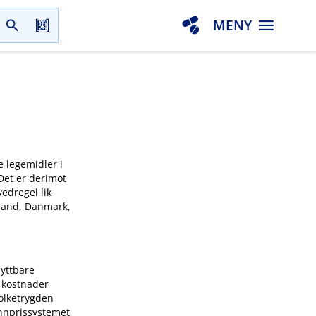
MENY
e legemidler i
 Det er derimot
vedregel lik
inland, Danmark,
byttbare
s kostnader
olketrygden
innprissystemet