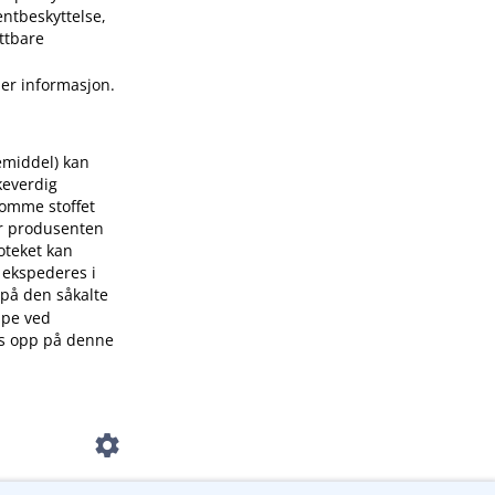
entbeskyttelse,
yttbare
er informasjon.
middel) kan
keverdig
omme stoffet
år produsenten
oteket kan
n ekspederes i
 på den såkalte
ppe ved
es opp på denne