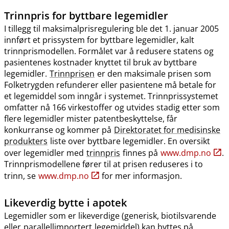
Trinnpris
for byttbare legemidler
I tillegg til maksimalprisregulering ble det 1. januar 2005
innført et prissystem for byttbare legemidler, kalt
trinnprismodellen. Formålet var å redusere statens og
pasientenes kostnader knyttet til bruk av byttbare
legemidler.
Trinnprisen
er den maksimale prisen som
Folketrygden refunderer eller pasientene må betale for
et legemiddel som inngår i systemet. Trinnprissystemet
omfatter nå 166 virkestoffer og utvides stadig etter som
flere legemidler mister patentbeskyttelse, får
konkurranse og kommer på
Direktoratet for medisinske
produkters
liste over byttbare legemidler. En oversikt
over legemidler med
trinnpris
finnes på
www.dmp.no
.
Trinnprismodellene fører til at prisen reduseres i to
trinn, se
www.dmp.no
for mer informasjon.
Likeverdig bytte i apotek
Legemidler som er likeverdige (generisk, biotilsvarende
eller
parallellimportert
legemiddel) kan byttes på