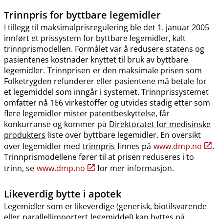
Trinnpris
for byttbare legemidler
I tillegg til maksimalprisregulering ble det 1. januar 2005
innført et prissystem for byttbare legemidler, kalt
trinnprismodellen. Formålet var å redusere statens og
pasientenes kostnader knyttet til bruk av byttbare
legemidler.
Trinnprisen
er den maksimale prisen som
Folketrygden refunderer eller pasientene må betale for
et legemiddel som inngår i systemet. Trinnprissystemet
omfatter nå 166 virkestoffer og utvides stadig etter som
flere legemidler mister patentbeskyttelse, får
konkurranse og kommer på
Direktoratet for medisinske
produkters
liste over byttbare legemidler. En oversikt
over legemidler med
trinnpris
finnes på
www.dmp.no
.
Trinnprismodellene fører til at prisen reduseres i to
trinn, se
www.dmp.no
for mer informasjon.
Likeverdig bytte i apotek
Legemidler som er likeverdige (generisk, biotilsvarende
eller
parallellimportert
legemiddel) kan byttes på