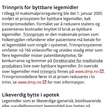
Trinnpris
for byttbare legemidler
I tillegg til maksimalprisregulering ble det 1. januar 2005
innført et prissystem for byttbare legemidler, kalt
trinnprismodellen. Formålet var å redusere statens og
pasientenes kostnader knyttet til bruk av byttbare
legemidler.
Trinnprisen
er den maksimale prisen som
Folketrygden refunderer eller pasientene må betale for
et legemiddel som inngår i systemet. Trinnprissystemet
omfatter nå 166 virkestoffer og utvides stadig etter som
flere legemidler mister patentbeskyttelse, får
konkurranse og kommer på
Direktoratet for medisinske
produkters
liste over byttbare legemidler. En oversikt
over legemidler med
trinnpris
finnes på
www.dmp.no
.
Trinnprismodellene fører til at prisen reduseres i to
trinn, se
www.dmp.no
for mer informasjon.
Likeverdig bytte i apotek
Legemidler som er likeverdige (generisk, biotilsvarende
eller
parallellimportert
legemiddel) kan byttes på