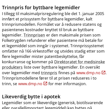
Trinnpris
for byttbare legemidler
I tillegg til maksimalprisregulering ble det 1. januar 2005
innført et prissystem for byttbare legemidler, kalt
trinnprismodellen. Formålet var å redusere statens og
pasientenes kostnader knyttet til bruk av byttbare
legemidler.
Trinnprisen
er den maksimale prisen som
Folketrygden refunderer eller pasientene må betale for
et legemiddel som inngår i systemet. Trinnprissystemet
omfatter nå 166 virkestoffer og utvides stadig etter som
flere legemidler mister patentbeskyttelse, får
konkurranse og kommer på
Direktoratet for medisinske
produkters
liste over byttbare legemidler. En oversikt
over legemidler med
trinnpris
finnes på
www.dmp.no
.
Trinnprismodellene fører til at prisen reduseres i to
trinn, se
www.dmp.no
for mer informasjon.
Likeverdig bytte i apotek
Legemidler som er likeverdige (generisk, biotilsvarende
eller
parallellimportert
legemiddel) kan byttes på