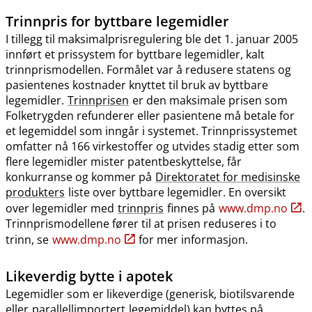
Trinnpris
for byttbare legemidler
I tillegg til maksimalprisregulering ble det 1. januar 2005
innført et prissystem for byttbare legemidler, kalt
trinnprismodellen. Formålet var å redusere statens og
pasientenes kostnader knyttet til bruk av byttbare
legemidler.
Trinnprisen
er den maksimale prisen som
Folketrygden refunderer eller pasientene må betale for
et legemiddel som inngår i systemet. Trinnprissystemet
omfatter nå 166 virkestoffer og utvides stadig etter som
flere legemidler mister patentbeskyttelse, får
konkurranse og kommer på
Direktoratet for medisinske
produkters
liste over byttbare legemidler. En oversikt
over legemidler med
trinnpris
finnes på
www.dmp.no
.
Trinnprismodellene fører til at prisen reduseres i to
trinn, se
www.dmp.no
for mer informasjon.
Likeverdig bytte i apotek
Legemidler som er likeverdige (generisk, biotilsvarende
eller
parallellimportert
legemiddel) kan byttes på