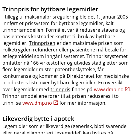
Trinnpris
for byttbare legemidler
I tillegg til maksimalprisregulering ble det 1. januar 2005
innført et prissystem for byttbare legemidler, kalt
trinnprismodellen. Formålet var å redusere statens og
pasientenes kostnader knyttet til bruk av byttbare
legemidler.
Trinnprisen
er den maksimale prisen som
Folketrygden refunderer eller pasientene må betale for
et legemiddel som inngår i systemet. Trinnprissystemet
omfatter nå 166 virkestoffer og utvides stadig etter som
flere legemidler mister patentbeskyttelse, får
konkurranse og kommer på
Direktoratet for medisinske
produkters
liste over byttbare legemidler. En oversikt
over legemidler med
trinnpris
finnes på
www.dmp.no
.
Trinnprismodellene fører til at prisen reduseres i to
trinn, se
www.dmp.no
for mer informasjon.
Likeverdig bytte i apotek
Legemidler som er likeverdige (generisk, biotilsvarende
eller
parallellimportert
legemiddel) kan byttes på