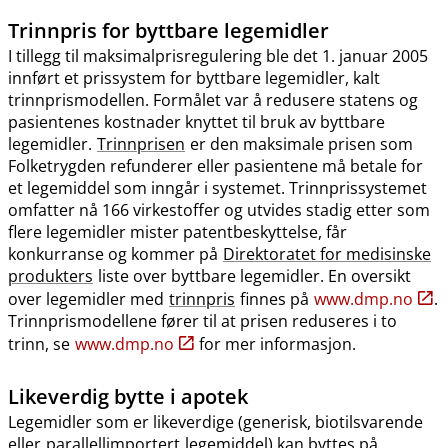
Trinnpris
for byttbare legemidler
I tillegg til maksimalprisregulering ble det 1. januar 2005
innført et prissystem for byttbare legemidler, kalt
trinnprismodellen. Formålet var å redusere statens og
pasientenes kostnader knyttet til bruk av byttbare
legemidler.
Trinnprisen
er den maksimale prisen som
Folketrygden refunderer eller pasientene må betale for
et legemiddel som inngår i systemet. Trinnprissystemet
omfatter nå 166 virkestoffer og utvides stadig etter som
flere legemidler mister patentbeskyttelse, får
konkurranse og kommer på
Direktoratet for medisinske
produkters
liste over byttbare legemidler. En oversikt
over legemidler med
trinnpris
finnes på
www.dmp.no
.
Trinnprismodellene fører til at prisen reduseres i to
trinn, se
www.dmp.no
for mer informasjon.
Likeverdig bytte i apotek
Legemidler som er likeverdige (generisk, biotilsvarende
eller
parallellimportert
legemiddel) kan byttes på