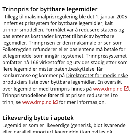
Trinnpris
for byttbare legemidler
I tillegg til maksimalprisregulering ble det 1. januar 2005
innført et prissystem for byttbare legemidler, kalt
trinnprismodellen. Formålet var å redusere statens og
pasientenes kostnader knyttet til bruk av byttbare
legemidler.
Trinnprisen
er den maksimale prisen som
Folketrygden refunderer eller pasientene må betale for
et legemiddel som inngår i systemet. Trinnprissystemet
omfatter nå 166 virkestoffer og utvides stadig etter som
flere legemidler mister patentbeskyttelse, får
konkurranse og kommer på
Direktoratet for medisinske
produkters
liste over byttbare legemidler. En oversikt
over legemidler med
trinnpris
finnes på
www.dmp.no
.
Trinnprismodellene fører til at prisen reduseres i to
trinn, se
www.dmp.no
for mer informasjon.
Likeverdig bytte i apotek
Legemidler som er likeverdige (generisk, biotilsvarende
eller
parallellimportert
legemiddel) kan byttes på