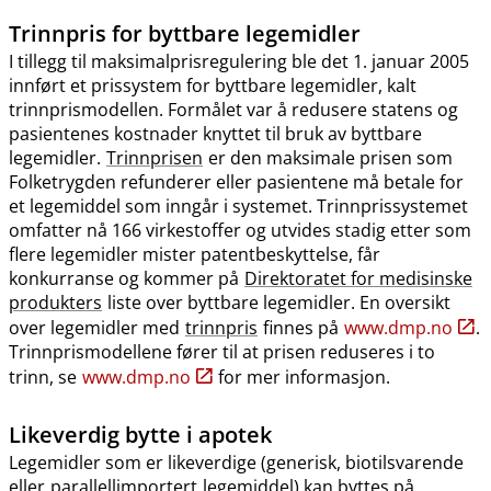
Trinnpris
for byttbare legemidler
I tillegg til maksimalprisregulering ble det 1. januar 2005
innført et prissystem for byttbare legemidler, kalt
trinnprismodellen. Formålet var å redusere statens og
pasientenes kostnader knyttet til bruk av byttbare
legemidler.
Trinnprisen
er den maksimale prisen som
Folketrygden refunderer eller pasientene må betale for
et legemiddel som inngår i systemet. Trinnprissystemet
omfatter nå 166 virkestoffer og utvides stadig etter som
flere legemidler mister patentbeskyttelse, får
konkurranse og kommer på
Direktoratet for medisinske
produkters
liste over byttbare legemidler. En oversikt
over legemidler med
trinnpris
finnes på
www.dmp.no
.
Trinnprismodellene fører til at prisen reduseres i to
trinn, se
www.dmp.no
for mer informasjon.
Likeverdig bytte i apotek
Legemidler som er likeverdige (generisk, biotilsvarende
eller
parallellimportert
legemiddel) kan byttes på