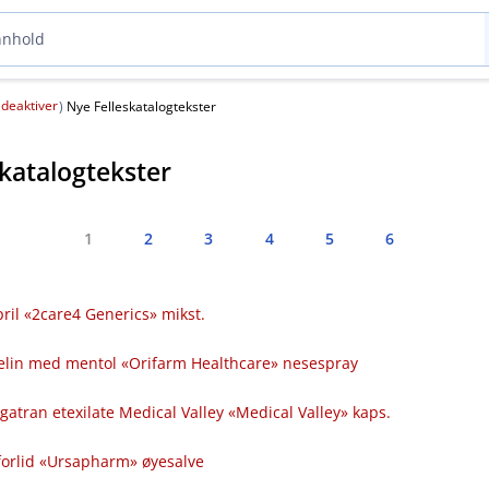
deaktiver
(
)
Nye Felleskatalogtekster
skatalogtekster
1
2
3
4
5
6
ril «2care4 Generics» mikst.
elin med mentol «Orifarm Healthcare» nesespray
gatran etexilate Medical Valley «Medical Valley» kaps.
iforlid «Ursapharm» øyesalve