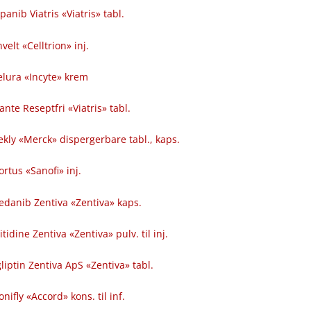
anib Viatris «Viatris» tabl.
elt «Celltrion» inj.
elura «Incyte» krem
nte Reseptfri «Viatris» tabl.
kly «Merck» dispergerbare tabl., kaps.
ortus «Sanofi» inj.
edanib Zentiva «Zentiva» kaps.
tidine Zentiva «Zentiva» pulv. til inj.
liptin Zentiva ApS «Zentiva» tabl.
nifly «Accord» kons. til inf.