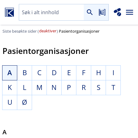
deaktiver
Siste besøkte sider (
)
Pasientorganisasjoner
Pasientorganisasjoner
A
B
C
D
E
F
H
I
K
L
M
N
P
R
S
T
U
Ø
A