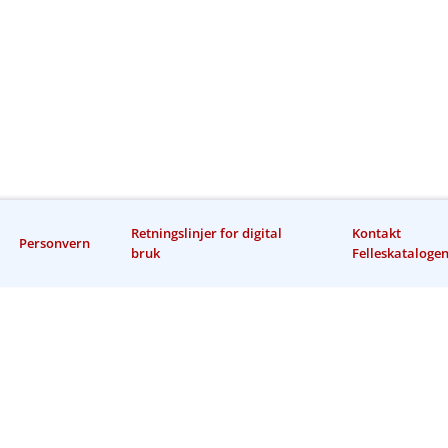
Retningslinjer for digital
Kontakt
Personvern
bruk
Felleskataloge