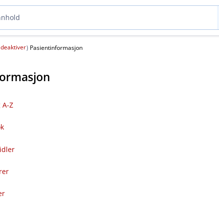
deaktiver
(
)
Pasientinformasjon
formasjon
 A-Z
ok
idler
rer
er