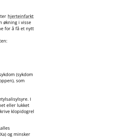
tter
hjerteinfarkt
n økning i visse
 for å få et nytt
ten:
tesykdom (sykdom
kroppen), som
ylsalisylsyre. I
et eller lukket
krive klopidogrel
alles
 Xa) og minsker