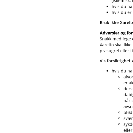
(iskemisk,
hvis du ha
hvis du er
Bruk ikke Xarelt
Advarsler og for
Snakk med lege e
Xarelto skal ik
prasugrel eller t
Vis forsiktighet
hvis du ha
alvo
er a
ders
dabi
når 
avsn
blød
svæ
sykd
elle