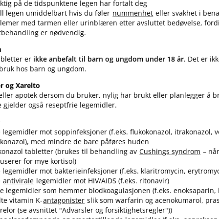
ktig på de tidspunktene legen har fortalt deg
ell legen umiddelbart hvis du føler
nummenhet
eller svakhet i bena
lemer med tarmen eller urinblæren etter avsluttet bedøvelse, ford
tbehandling er nødvendig.
m
abletter er
ikke anbefalt til barn og ungdom under 18 år.
Det er ikk
bruk hos barn og ungdom.
r og Xarelto
ller apotek dersom du bruker, nylig har brukt eller planlegger å 
e gjelder også reseptfrie legemidler.
r
e legemidler mot soppinfeksjoner (f.eks. flukokonazol, itrakonazol, v
konazol), med mindre de bare påføres huden
konazol tabletter (brukes til behandling av
Cushings syndrom
– nå
userer for mye kortisol)
e legemidler mot bakterieinfeksjoner (f.eks. klaritromycin, erytromy
e
antivirale
legemidler mot HIV​/​AIDS (f.eks. ritonavir)
e legemidler som hemmer blodkoagulasjonen (f.eks. enoksaparin, k
lte vitamin K-
antagonister
slik som warfarin og acenokumarol, pra
relor (se avsnittet "Advarsler og forsiktighetsregler"))