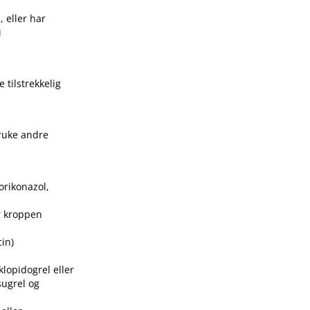
, eller har
i
e tilstrekkelig
bruke andre
orikonazol,
r kroppen
cin)
lopidogrel eller
sugrel og