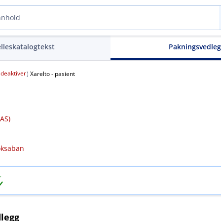
elleskatalogtekst
Pakningsvedle
deaktiver
(
)
Xarelto - pasient
 AS)
oksaban
legg