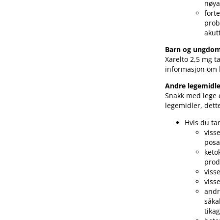
nøya
fort
prob
akut
Barn og ungdo
Xarelto 2,5 mg t
informasjon om 
Andre legemidle
Snakk med lege e
legemidler, dett
Hvis du ta
viss
posa
keto
prod
viss
viss
andr
såka
tikag