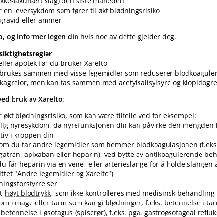
 ikke-lakunært slag) den siste måneden
r en leversykdom som fører til økt blødningsrisiko
 gravid eller ammer
o, og informer legen din
hvis noe av dette gjelder deg.
siktighetsregler
ller apotek før du bruker Xarelto.
ke brukes sammen med visse legemidler som reduserer blodkoaguler
ikagrelor, men kan tas sammen med acetylsalisylsyre og klopidogrel​/
 ved bruk av Xarelto
:
r økt blødningsrisiko, som kan være tilfelle ved for eksempel:
rlig nyresykdom, da nyrefunksjonen din kan påvirke den mengden
ktiv i kroppen din
om du tar andre legemidler som hemmer blodkoagulasjonen (f.eks.
gatran, apixaban eller heparin), ved bytte av antikoagulerende beh
du får heparin via en vene- eller arterieslange for å holde slangen 
ittet "Andre legemidler og Xarelto")
ningsforstyrrelser
rt
høyt blodtrykk
, som ikke kontrolleres med medisinsk behandling
om i mage eller tarm som kan gi blødninger, f.eks. betennelse i ta
r betennelse i
øsofagus
(spiserør), f.eks. pga. gastroøsofageal reflu