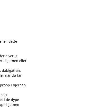
ene i dette
for alvorlig
t i hjernen eller
, dabigatran,
ler når du får
dpropp i hjernen
 hatt
et i de dype
pp i hjernen