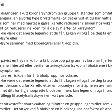
rdi
t diagnosen akutt koronarsyndrom (en gruppe tilstander som omfa
 angina
, en alvorlig type brystsmerte) og det er vist at du har hatt e
r som har med hjertet å gjøre. Xarelto reduserer risikoen hos voksne
rkt
og reduserer risikoen for å dø av hjerte- og karsykdom.
l ikke være det eneste legemidlet du får. Legen vil også be deg ta en
ylsyre eller
sylsyre sammen med klopidogrel eller tiklopidin.
t påvist en høy risiko for å få blodpropp på grunn av koronar hjer
eriene i hjertet) eller perifer arteriesykdom (sykdom i blodårene i 
r symptomer.
duserer risikoen for å få blodpropp hos voksne.
 ikke være det eneste legemidlet du får. Legen vil også be deg ta acet
ller, dersom du får Xarelto etter en prosedyre for å åpne en avsmaln
beinet ditt for å gjenopprette blodstrømmen, kan legen din også fors
 tillegg til acetylsalisylsyre i en kort periode.
er virkestoffet rivaroksaban og tilhører en gruppe legemidler som k
midler. Det virker ved å blokkere en blodkoagulasjonsfaktor (faktor