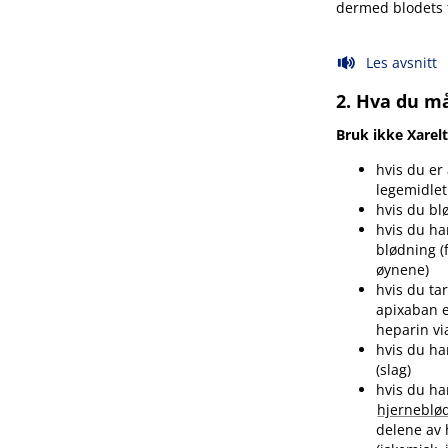
dermed blodets t
Les avsnitt
2. Hva du må
Bruk ikke Xarel
hvis du er
legemidlet 
hvis du blø
hvis du har
blødning (
øynene)
hvis du ta
apixaban e
heparin vi
hvis du ha
(slag)
hvis du ha
hjerneblø
delene av 