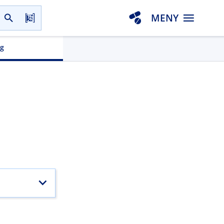
MENY
gg