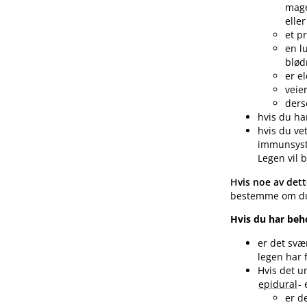
mage
eller
et p
en l
blød
er e
veie
ders
hvis du ha
hvis du ve
immunsyste
Legen vil
Hvis noe av dett
bestemme om du 
Hvis du har beh
er det svæ
legen har f
Hvis det un
epidural
-
er de