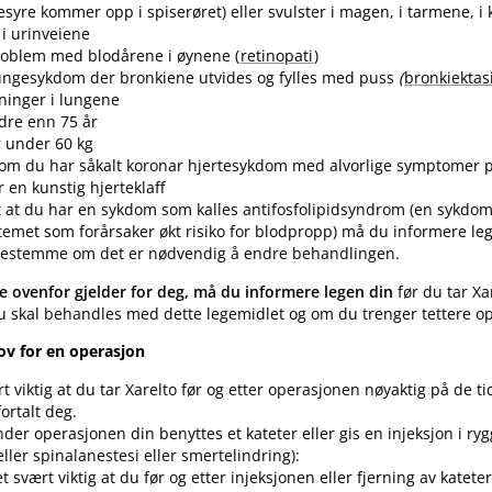
syre kommer opp i spiserøret) eller svulster i magen, i tarmene, 
 i urinveiene
roblem med blodårene i øynene (
retinopati
)
ungesykdom der bronkiene utvides og fylles med puss
(
bronkiektas
ninger i lungene
ldre enn 75 år
r under 60 kg
om du har såkalt koronar hjertesykdom med alvorlige symptomer på
r en kunstig hjerteklaff
t at du har en sykdom som kalles antifosfolipidsyndrom (en sykdom
met som forårsaker økt risiko for blodpropp) må du informere le
 bestemme om det er nødvendig å endre behandlingen.
e ovenfor gjelder for deg, må du informere legen din
før du tar Xa
skal behandles med dette legemidlet og om du trenger tettere op
ov for en operasjon
rt viktig at du tar Xarelto før og etter operasjonen nøyaktig på de 
ortalt deg.
der operasjonen din benyttes et kateter eller gis en injeksjon i ryg
 eller spinalanestesi eller smertelindring):
t svært viktig at du før og etter injeksjonen eller fjerning av kateter