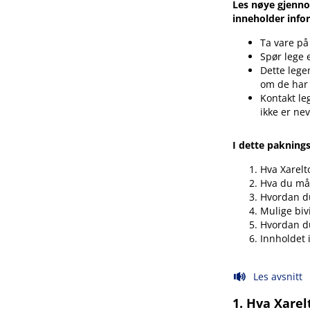
Les nøye gjenno
inneholder info
Ta vare på
Spør lege 
Dette legem
om de har
Kontakt le
ikke er ne
I dette pakning
Hva Xarelt
Hva du må 
Hvordan du
Mulige biv
Hvordan d
Innholdet 
Les avsnitt
1. Hva Xarel