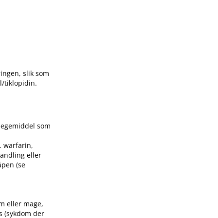
ingen, slik som
​tiklopidin.
 legemiddel som
 warfarin,
andling eller
åpen (se
rm eller mage,
ks (sykdom der