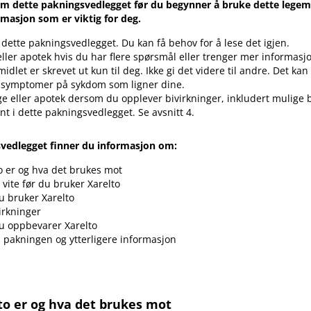
m dette pakningsvedlegget før du begynner å bruke dette legemi
rmasjon som er viktig for deg.
 dette pakningsvedlegget. Du kan få behov for å lese det igjen.
eller apotek hvis du har flere spørsmål eller trenger mer informasj
idlet er skrevet ut kun til deg. Ikke gi det videre til andre. Det ka
 symptomer på sykdom som ligner dine.
ge eller apotek dersom du opplever bivirkninger, inkludert mulige 
vnt i dette pakningsvedlegget. Se avsnitt 4.
svedlegget finner du informasjon om:
o er og hva det brukes mot
vite før du bruker Xarelto
 bruker Xarelto
irkninger
u oppbevarer Xarelto
i pakningen og ytterligere informasjon
to er og hva det brukes mot