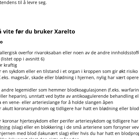
endens til å levre seg.
 vite før du bruker Xarelto
to
 allergisk overfor rivaroksaban eller noen av de andre innholdsstoff
(listet opp i avsnitt 6)
r kraftig
 en sykdom eller en tilstand i et organ i kroppen som gir økt risiko 
f.eks. magesår, skade eller blødning i hjernen, nylig har vært operer
r andre legemidler som hemmer blodkoagulasjonen (f.eks. warfarin
ller heparin), unntatt ved bytte av antikoagulerende behandling el
a en vene- eller arterieslange for å holde slangen åpen
r akutt koronarsyndrom og tidligere har hatt en blødning eller blo
r koronar hjertesykdom eller perifer arteriesykdom og tidligere har
dning
(slag) eller en blokkering i de små arteriene som forsyner vev
hjernen med blod (lakunært slag) eller hvis du har hatt en blodpro