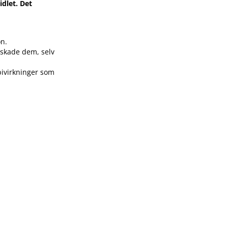
dlet. Det
on.
n skade dem, selv
bivirkninger som