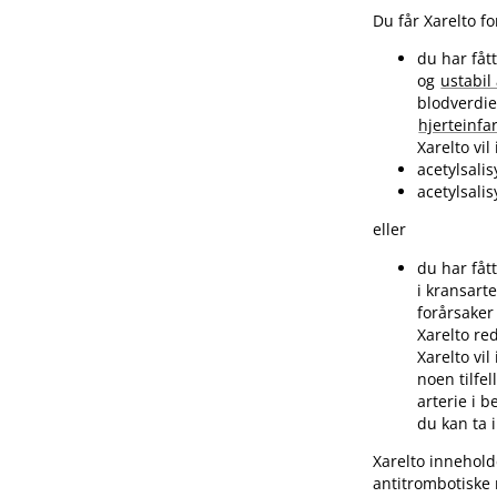
Du får Xarelto fo
du har fåt
og
ustabil
blodverdie
hjerteinfa
Xarelto vi
acetylsalis
acetylsali
eller
du har fåt
i kransart
forårsake
Xarelto re
Xarelto vil
noen tilfe
arterie i 
du kan ta i
Xarelto innehold
antitrombotiske 