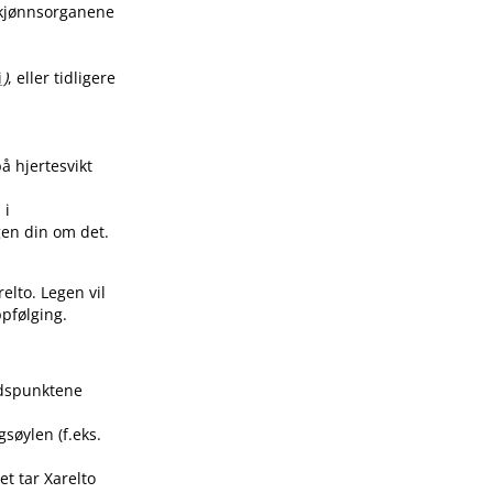
i kjønnsorganene
i
)
, eller tidligere
 hjertesvikt
 i
gen din om det.
relto. Legen vil
pfølging.
tidspunktene
gsøylen (f.eks.
et tar Xarelto