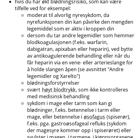
hvis du har økt blødningsrisiko
,
som kan være
tilfelle ved for eksempel:
moderat til alvorlig nyresykdom, da
nyrefunksjonen din kan påvirke den mengden
legemiddel som er aktiv i kroppen din
dersom du tar andre legemidler som hemmer
blodkoagulasjonen (f.eks. warfarin,
dabigatran, apixaban eller heparin), ved bytte
av antikoagulerende behandling eller når du
får heparin via en vene- eller arterieslange for
å holde slangen åpen (se avsnittet "Andre
legemidler og Xarelto")
blødningsforstyrrelser
svært
høyt blodtrykk
, som ikke kontrolleres
med medisinsk behandling
sykdom i mage eller tarm som kan gi
blødninger, f.eks. betennelse i tarm eller
mage, eller betennelse i
øsofagus
(spiserør),
f.eks. pga. gastroøsofageal refluks (sykdom
der magesyre kommer opp i spiserøret) eller
svulster i magen, i tarmene, i kjønnsorganene