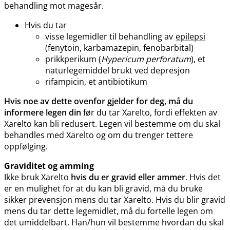
behandling mot magesår.
Hvis du tar
visse legemidler til behandling av
epilepsi
(fenytoin, karbamazepin, fenobarbital)
prikkperikum (
Hypericum perforatum
), et
naturlegemiddel brukt ved depresjon
rifampicin, et antibiotikum
Hvis noe av dette ovenfor gjelder for deg, må du
informere legen din
før du tar Xarelto, fordi effekten av
Xarelto kan bli redusert. Legen vil bestemme om du skal
behandles med Xarelto og om du trenger tettere
oppfølging.
Graviditet og amming
Ikke bruk Xarelto
hvis du er gravid eller ammer
. Hvis det
er en mulighet for at du kan bli gravid, må du bruke
sikker prevensjon mens du tar Xarelto. Hvis du blir gravid
mens du tar dette legemidlet, må du fortelle legen om
det umiddelbart. Han​/​hun vil bestemme hvordan du skal