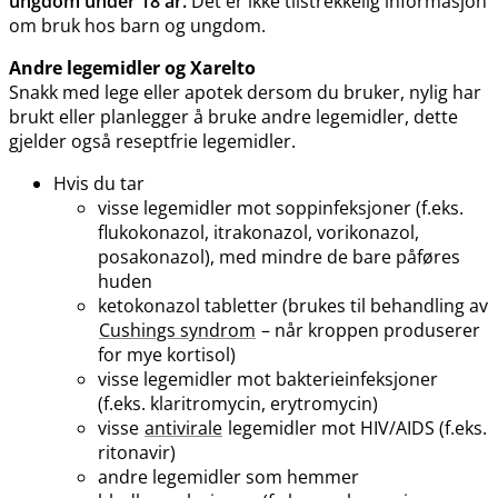
ungdom under 18 år.
Det er ikke tilstrekkelig informasjon
om bruk hos barn og ungdom.
Andre legemidler og Xarelto
Snakk med lege eller apotek dersom du bruker, nylig har
brukt eller planlegger å bruke andre legemidler, dette
gjelder også reseptfrie legemidler.
Hvis du tar
visse legemidler mot soppinfeksjoner (f.eks.
flukokonazol, itrakonazol, vorikonazol,
posakonazol), med mindre de bare påføres
huden
ketokonazol tabletter (brukes til behandling av
Cushings syndrom
– når kroppen produserer
for mye kortisol)
visse legemidler mot bakterieinfeksjoner
(f.eks. klaritromycin, erytromycin)
visse
antivirale
legemidler mot HIV​/​AIDS (f.eks.
ritonavir)
andre legemidler som hemmer