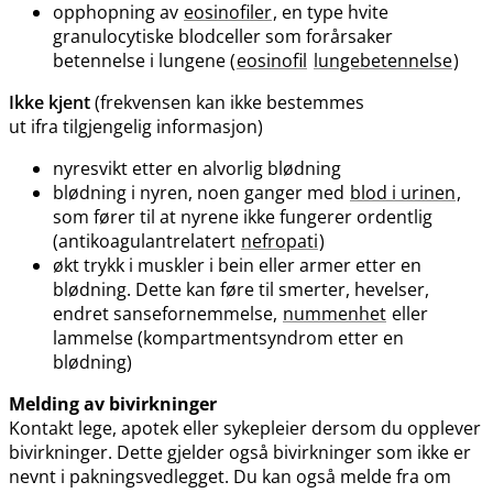
opphopning av
eosinofiler
, en type hvite
granulocytiske blodceller som forårsaker
betennelse i lungene (
eosinofil
lungebetennelse
)
Ikke kjent
(frekvensen kan ikke bestemmes
ut ifra tilgjengelig informasjon)
nyresvikt etter en alvorlig blødning
blødning i nyren, noen ganger med
blod i urinen
,
som fører til at nyrene ikke fungerer ordentlig
(antikoagulantrelatert
nefropati
)
økt trykk i muskler i bein eller armer etter en
blødning. Dette kan føre til smerter, hevelser,
endret sansefornemmelse,
nummenhet
eller
lammelse (kompartmentsyndrom etter en
blødning)
Melding av bivirkninger
Kontakt lege, apotek eller sykepleier dersom du opplever
bivirkninger. Dette gjelder også bivirkninger som ikke er
nevnt i pakningsvedlegget. Du kan også melde fra om