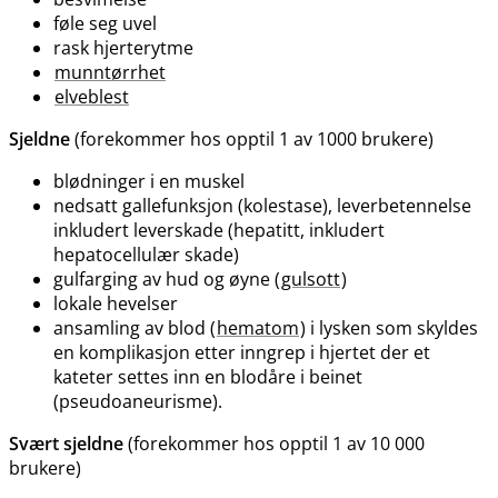
føle seg uvel
rask hjerterytme
munntørrhet
elveblest
Sjeldne
(forekommer hos opptil 1 av 1000 brukere)
blødninger i en muskel
nedsatt gallefunksjon (kolestase), leverbetennelse
inkludert leverskade (hepatitt, inkludert
hepatocellulær skade)
gulfarging av hud og øyne (
gulsott
)
lokale hevelser
ansamling av blod (
hematom
) i lysken som skyldes
en komplikasjon etter inngrep i hjertet der et
kateter settes inn en blodåre i beinet
(pseudoaneurisme).
Svært sjeldne
(forekommer hos opptil 1 av 10 000
brukere)