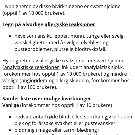
Hyppigheten av disse bivirkningene er svært sjeldne
(opptil 1 av 10 000 brukere).
Tegn på alvorlige
allergiske reaksjoner
hevelser i ansikt, lepper, munn, tunge eller svelg,
vanskeligheter med å svelge,
elveblest
og
pusteproblemer, plutselig blodtrykksfall.
Hyppigheten av
allergiske reaksjoner
er svært sjeldne
(
anafylaktiske reaksjoner
, inkludert anafylaktisk sjokk,
forekommer hos opptil 1 av 10 000 brukere) og mindre
vanlige (
angioødem
og allergisk ødem, forekommer hos
opptil 1 av 100 brukere).
Samlet liste over mulige bivirkninger
Vanlige
(forekommer hos opptil 1 av 10 brukere)
nedsatt antall røde blodceller, som kan gjøre huden
blek og forårsake svakhet eller pustevansker
blødning i mage eller tarm, blødning i