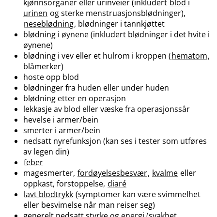
kjønnsorganer eller urinveier (inkludert
blod i
urinen
og sterke menstruasjonsblødninger),
neseblødning
, blødninger i tannkjøttet
blødning i øynene (inkludert blødninger i det hvite i
øynene)
blødning i vev eller et hulrom i kroppen (
hematom
,
blåmerker)
hoste opp blod
blødninger fra huden eller under huden
blødning etter en operasjon
lekkasje av blod eller væske fra operasjonssår
hevelse i armer​/​bein
smerter i armer​/​bein
nedsatt nyrefunksjon (kan ses i tester som utføres
av legen din)
feber
magesmerter,
fordøyelsesbesvær
,
kvalme
eller
oppkast, forstoppelse,
diaré
lavt blodtrykk
(symptomer kan være svimmelhet
eller besvimelse når man reiser seg)
generelt nedsatt styrke og energi (svakhet,