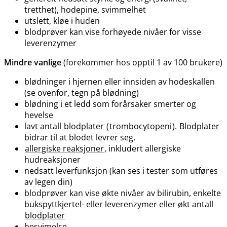
tretthet), hodepine, svimmelhet
utslett, kløe i huden
blodprøver kan vise forhøyede nivåer for visse
leverenzymer
Mindre vanlige
(forekommer hos opptil 1 av 100 brukere)
blødninger i hjernen eller innsiden av hodeskallen
(se ovenfor, tegn på blødning)
blødning i et ledd som forårsaker smerter og
hevelse
lavt antall
blodplater
(
trombocytopeni
).
Blodplater
bidrar til at blodet levrer seg.
allergiske reaksjoner
, inkludert allergiske
hudreaksjoner
nedsatt leverfunksjon (kan ses i tester som utføres
av legen din)
blodprøver kan vise økte nivåer av bilirubin, enkelte
bukspyttkjertel- eller leverenzymer eller økt antall
blodplater
besvimelse