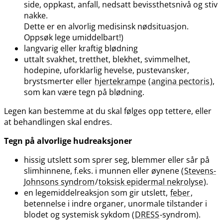
side, oppkast, anfall, nedsatt bevissthetsnivå og stiv
nakke.
Dette er en alvorlig medisinsk nødsituasjon.
Oppsøk lege umiddelbart!)
langvarig eller kraftig blødning
uttalt svakhet, tretthet, blekhet, svimmelhet,
hodepine, uforklarlig hevelse, pustevansker,
brystsmerter eller
hjertekrampe
(
angina pectoris
),
som kan være tegn på blødning.
Legen kan bestemme at du skal følges opp tettere, eller
at behandlingen skal endres.
Tegn på alvorlige hudreaksjoner
hissig utslett som sprer seg, blemmer eller sår på
slimhinnene, f.eks. i munnen eller øynene (
Stevens-
Johnsons syndrom
/
toksisk epidermal nekrolyse
).
en legemiddelreaksjon som gir utslett,
feber
,
betennelse i indre organer, unormale tilstander i
blodet og systemisk sykdom (
DRESS
-syndrom).