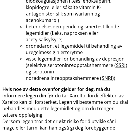
blodkoagulasjonen (f.eks. enoksaparin,
klopidogrel eller såkalte vitamin K-
antagonister
slik som warfarin og
acenokumarol)
betennelsesdempende og smertestillende
legemidler (f.eks. naproksen eller
acetylsalisylsyre)
dronedaron, et legemiddel til behandling av
uregelmessig hjerterytme
visse legemidler for behandling av depresjon
(selektive serotoninreopptakshemmere (
SSRI
)
og serotonin-
noradrenalinreopptakshemmere (
SNRI
))
Hvis noe av dette ovenfor gjelder for deg, må du
informere legen din
før du tar Xarelto, fordi effekten av
Xarelto kan bli forsterket. Legen vil bestemme om du skal
behandles med dette legemidlet og om du trenger
tettere oppfølging.
Dersom legen tror det er økt risiko for å utvikle sår i
mage eller tarm, kan han også gi deg forebyggende