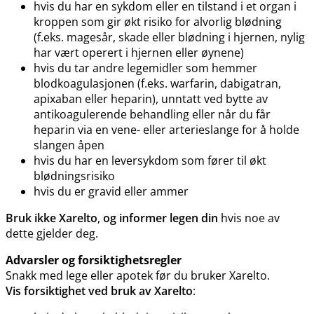
hvis du har en sykdom eller en tilstand i et organ i
kroppen som gir økt risiko for alvorlig blødning
(f.eks. magesår, skade eller blødning i hjernen, nylig
har vært operert i hjernen eller øynene)
hvis du tar andre legemidler som hemmer
blodkoagulasjonen (f.eks. warfarin, dabigatran,
apixaban eller heparin), unntatt ved bytte av
antikoagulerende behandling eller når du får
heparin via en vene- eller arterieslange for å holde
slangen åpen
hvis du har en leversykdom som fører til økt
blødningsrisiko
hvis du er gravid eller ammer
Bruk ikke Xarelto
,
og informer legen din
hvis noe av
dette gjelder deg.
Advarsler og forsiktighetsregler
Snakk med lege eller apotek før du bruker Xarelto.
Vis forsiktighet ved bruk av Xarelto
: