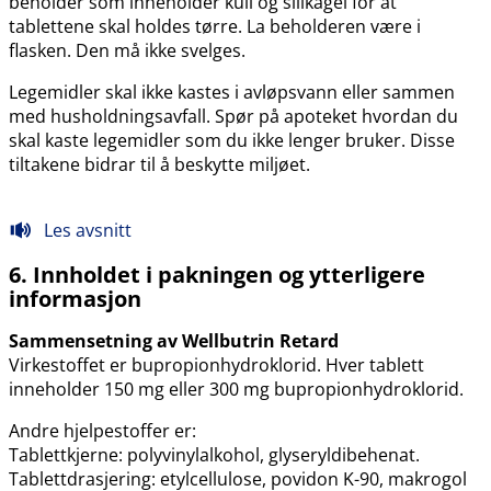
beholder som inneholder kull og silikagel for at
tablettene skal holdes tørre. La beholderen være i
flasken. Den må ikke svelges.
Legemidler skal ikke kastes i avløpsvann eller sammen
med husholdningsavfall. Spør på apoteket hvordan du
skal kaste legemidler som du ikke lenger bruker. Disse
tiltakene bidrar til å beskytte miljøet.
Les avsnitt
6. Innholdet i pakningen og ytterligere
informasjon
Sammensetning av Wellbutrin Retard
Virkestoffet er bupropionhydroklorid. Hver tablett
inneholder 150 mg eller 300 mg bupropionhydroklorid.
Andre hjelpestoffer er:
Tablettkjerne: polyvinylalkohol, glyseryldibehenat.
Tablettdrasjering: etylcellulose, povidon K-90, makrogol