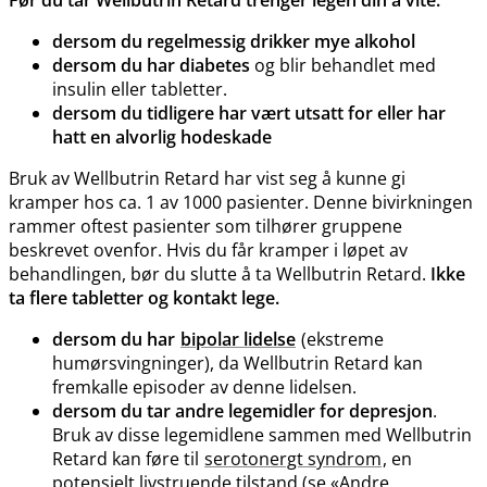
Før du tar Wellbutrin Retard trenger legen din å vite:
dersom du regelmessig drikker mye alkohol
dersom du har diabetes
og blir behandlet med
insulin eller tabletter.
dersom du tidligere har vært utsatt for eller har
hatt en alvorlig hodeskade
Bruk av Wellbutrin Retard har vist seg å kunne gi
kramper hos ca. 1 av 1000 pasienter. Denne bivirkningen
rammer oftest pasienter som tilhører gruppene
beskrevet ovenfor. Hvis du får kramper i løpet av
behandlingen, bør du slutte å ta Wellbutrin Retard.
Ikke
ta flere tabletter og kontakt lege.
dersom du har
bipolar lidelse
(ekstreme
humørsvingninger), da Wellbutrin Retard kan
fremkalle episoder av denne lidelsen.
dersom du tar andre legemidler for depresjon
.
Bruk av disse legemidlene sammen med Wellbutrin
Retard kan føre til
serotonergt syndrom
, en
potensielt livstruende tilstand (se «Andre