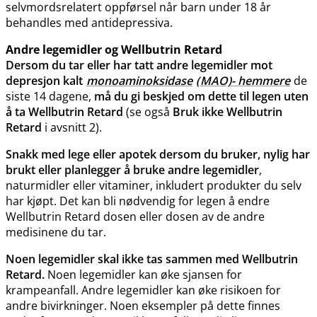
selvmordsrelatert oppførsel når barn under 18 år
behandles med antidepressiva.
Andre legemidler og Wellbutrin Retard
Dersom du tar eller har tatt andre legemidler mot
depresjon kalt
monoaminoksidase
(
MAO)- hemmere
de
siste 14 dagene,
må du gi beskjed om dette til legen uten
å ta Wellbutrin Retard
(se også
Bruk ikke Wellbutrin
Retard
i avsnitt 2).
Snakk med lege eller apotek dersom du bruker, nylig har
brukt eller planlegger å bruke andre legemidler
,
naturmidler eller vitaminer, inkludert produkter du selv
har kjøpt. Det kan bli nødvendig for legen å endre
Wellbutrin Retard dosen eller dosen av de andre
medisinene du tar.
Noen legemidler skal ikke tas sammen med Wellbutrin
Retard.
Noen legemidler kan øke sjansen for
krampeanfall. Andre legemidler kan øke risikoen for
andre bivirkninger. Noen eksempler på dette finnes