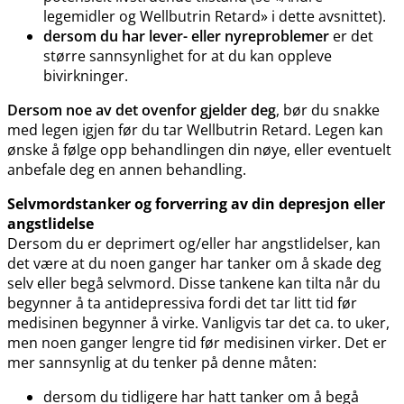
legemidler og Wellbutrin Retard» i dette avsnittet).
dersom du har lever- eller nyreproblemer
er det
større sannsynlighet for at du kan oppleve
bivirkninger.
Dersom noe av det ovenfor gjelder deg
, bør du snakke
med legen igjen før du tar Wellbutrin Retard. Legen kan
ønske å følge opp behandlingen din nøye, eller eventuelt
anbefale deg en annen behandling.
Selvmordstanker og forverring av din depresjon eller
angstlidelse
Dersom du er deprimert og​/​eller har angstlidelser, kan
det være at du noen ganger har tanker om å skade deg
selv eller begå selvmord. Disse tankene kan tilta når du
begynner å ta antidepressiva fordi det tar litt tid før
medisinen begynner å virke. Vanligvis tar det ca. to uker,
men noen ganger lengre tid før medisinen virker. Det er
mer sannsynlig at du tenker på denne måten:
dersom du tidligere har hatt tanker om å begå