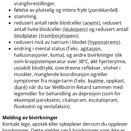
vrangforestillinger.
følelse av plutselig og intens frykt (
panikkanfall
).
stamming.
redusert antall røde blodceller (
anemi
), redusert
antall hvite blodceller (
leukopeni
) og redusert antall
blodplater
(
trombocytopeni
).
redusert nivå av natrium i blodet (
hyponatremi
).
endring i mental status (f.eks.
agitasjon
,
hallusinasjoner, koma), og andre bivirkninger slik
som kroppstemperatur over 38ºC, økt hjerterytme,
ustabilt blodtrykk, overdrevne reflekser, stivhet i
muskler, manglende koordinasjon og​/​eller
symptomer fra mage-tarm (f.eks.
kvalme
, oppkast,
diaré
) når du tar Wellbutrin Retard sammen med
legemidler for behandling av depresjon (som for
eksempel paroksetin, citalopram, escitalopram,
fluoksetin og venlafaksin).
Melding av bivirkninger
Kontakt lege, apotek eller sykepleier dersom du opplever
bivirkninger. Dette gjelder også bivirkninger som ikke er