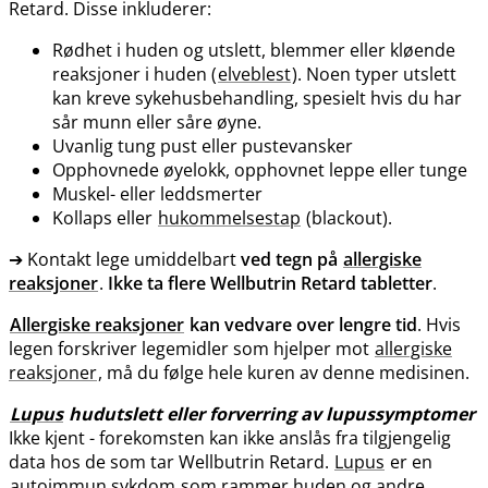
Retard. Disse inkluderer:
Rødhet i huden og utslett, blemmer eller kløende
reaksjoner i huden (
elveblest
). Noen typer utslett
kan kreve sykehusbehandling, spesielt hvis du har
sår munn eller såre øyne.
Uvanlig tung pust eller pustevansker
Opphovnede øyelokk, opphovnet leppe eller tunge
Muskel- eller leddsmerter
Kollaps eller
hukommelsestap
(blackout).
➔ Kontakt lege umiddelbart
ved tegn på
allergiske
reaksjoner
.
Ikke ta flere Wellbutrin Retard tabletter
.
Allergiske reaksjoner
kan vedvare over lengre tid
. Hvis
legen forskriver legemidler som hjelper mot
allergiske
reaksjoner
, må du følge hele kuren av denne medisinen.
Lupus
hudutslett eller forverring av lupussymptomer
Ikke kjent - forekomsten kan ikke anslås fra tilgjengelig
data hos de som tar Wellbutrin Retard.
Lupus
er en
autoimmun sykdom
som rammer huden og andre