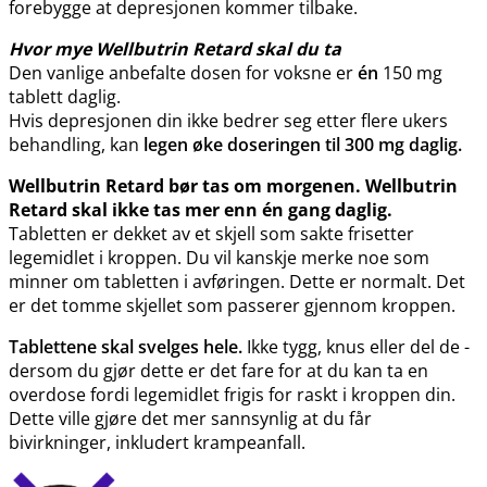
forebygge at depresjonen kommer tilbake.
Hvor mye Wellbutrin Retard skal du ta
Den vanlige anbefalte dosen for voksne er
én
150 mg
tablett daglig.
Hvis depresjonen din ikke bedrer seg etter flere ukers
behandling, kan
legen øke doseringen til 300 mg daglig.
Wellbutrin Retard bør tas om morgenen. Wellbutrin
Retard skal ikke tas mer enn én gang daglig.
Tabletten er dekket av et skjell som sakte frisetter
legemidlet i kroppen. Du vil kanskje merke noe som
minner om tabletten i avføringen. Dette er normalt. Det
er det tomme skjellet som passerer gjennom kroppen.
Tablettene skal svelges hele.
Ikke tygg, knus eller del de -
dersom du gjør dette er det fare for at du kan ta en
overdose fordi legemidlet frigis for raskt i kroppen din.
Dette ville gjøre det mer sannsynlig at du får
bivirkninger, inkludert krampeanfall.