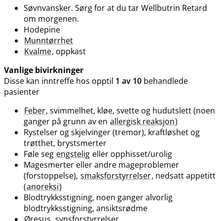
Søvnvansker. Sørg for at du tar Wellbutrin Retard
om morgenen.
Hodepine
Munntørrhet
Kvalme
, oppkast
Vanlige bivirkninger
Disse kan inntreffe hos opptil
1 av 10
behandlede
pasienter
Feber
, svimmelhet, kløe, svette og hudutslett (noen
ganger på grunn av en
allergisk reaksjon
)
Rystelser og skjelvinger (tremor), kraftløshet og
trøtthet, brystsmerter
Føle seg
engstelig
eller opphisset​/​urolig
Magesmerter eller andre mageproblemer
(forstoppelse),
smaksforstyrrelser
, nedsatt appetitt
(
anoreksi
)
Blodtrykksstigning, noen ganger alvorlig
blodtrykksstigning, ansiktsrødme
Øresus
, synsforstyrrelser