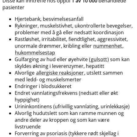
Disse kan inntreffe hos opptil
1 av 10 000
behandlede
pasienter
Hjertebank, besvimelsesanfall
Rykninger, muskelstivhet, ukontrollerte bevegelser,
problemer med å gå eller nedsatt koordinasjon
Rastløshet, irritabilitet, fiendtlighet, aggressivitet,
unormale drømmer, kribling eller
nummenhet
,
hukommelsestap
Gulfarging av hud eller øyehvite (
gulsott
) som kan
skyldes økning i leverenzymer, hepatitt
Alvorlige
allergiske reaksjoner
, utslett sammen
med ledd- og muskelsmerter
Endringer i blodsukkeret
Endret vannlatingsfrekvens (nedsatt eller økt
hyppighet)
Urininkontinens (ufrivillig vannlating, urinlekkasje)
Alvorlig hudutslett som kan ramme munnen og
andre deler av kroppen og som kan være
livstruende
Forverring av psoriasis (tykkere rødt skjellag i