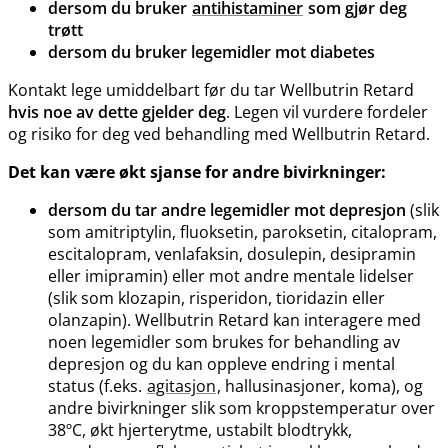
dersom du bruker
antihistaminer
som gjør deg
trøtt
dersom du bruker legemidler mot diabetes
Kontakt lege umiddelbart før du tar Wellbutrin Retard
hvis noe av dette gjelder deg
. Legen vil vurdere fordeler
og risiko for deg ved behandling med Wellbutrin Retard.
Det kan være økt sjanse for andre bivirkninger:
dersom du tar andre legemidler mot depresjon
(slik
som amitriptylin, fluoksetin, paroksetin, citalopram,
escitalopram, venlafaksin, dosulepin, desipramin
eller imipramin) eller mot andre mentale lidelser
(slik som klozapin, risperidon, tioridazin eller
olanzapin). Wellbutrin Retard kan interagere med
noen legemidler som brukes for behandling av
depresjon og du kan oppleve endring i mental
status (f.eks.
agitasjon
, hallusinasjoner, koma), og
andre bivirkninger slik som kroppstemperatur over
38ºC, økt hjerterytme, ustabilt blodtrykk,