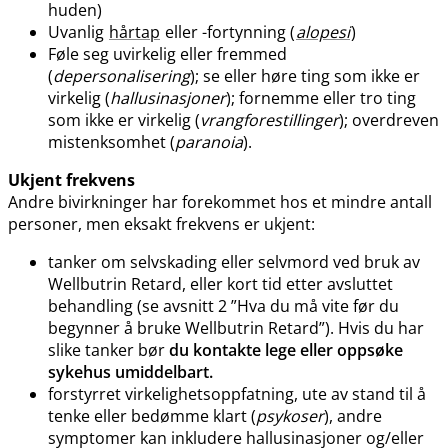
huden)
Uvanlig
hårtap
eller -fortynning (
alopesi
)
Føle seg uvirkelig eller fremmed
(
depersonalisering
); se eller høre ting som ikke er
virkelig (
hallusinasjoner
); fornemme eller tro ting
som ikke er virkelig (
vrangforestillinger
); overdreven
mistenksomhet (
paranoia
).
Ukjent frekvens
Andre bivirkninger har forekommet hos et mindre antall
personer, men eksakt frekvens er ukjent:
tanker om selvskading eller selvmord ved bruk av
Wellbutrin Retard, eller kort tid etter avsluttet
behandling (se avsnitt 2 ”Hva du må vite før du
begynner å bruke Wellbutrin Retard”). Hvis du har
slike tanker bør
du kontakte lege eller oppsøke
sykehus umiddelbart.
forstyrret virkelighetsoppfatning, ute av stand til å
tenke eller bedømme klart (
psykoser
), andre
symptomer kan inkludere hallusinasjoner og​/​eller