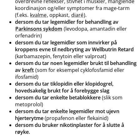
overdrevne reflekser, stivhet i muskler, manglende
koordinasjon og​/​eller symptomer fra mage-tarm
(f.eks.
kvalme
, oppkast,
diaré
).
dersom du tar legemidler for behandling av
Parkinsons sykdom
(levodopa, amantadin eller
orfenadrin)
dersom du tar legemidler som innvirker på
kroppens evne til nedbryting av Wellbutrin Retard
(karbamazepin, fenytoin eller valproat)
dersom du tar noen legemidler brukt til behandling
av
kreft
(som for eksempel cyklofosfamid eller
ifosfamid)
dersom du tar tiklopidin eller klopidogrel,
hovedsakelig brukt for å forebygge slag
dersom du tar enkelte betablokkere
(slik som
metoprolol)
dersom du tar enkelte legemidler mot ujevn
hjerterytme
(propafenon eller flekainid)
dersom du bruker nikotinplaster for å slutte å
røyke.