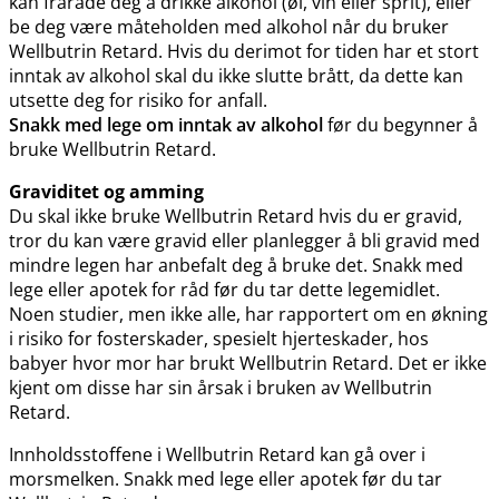
kan fraråde deg å drikke alkohol (øl, vin eller sprit), eller
be deg være måteholden med alkohol når du bruker
Wellbutrin Retard. Hvis du derimot for tiden har et stort
inntak av alkohol skal du ikke slutte brått, da dette kan
utsette deg for risiko for anfall.
Snakk med lege om inntak av alkohol
før du begynner å
bruke Wellbutrin Retard.
Graviditet og amming
Du skal ikke bruke Wellbutrin Retard hvis du er gravid,
tror du kan være gravid eller planlegger å bli gravid med
mindre legen har anbefalt deg å bruke det. Snakk med
lege eller apotek for råd før du tar dette legemidlet.
Noen studier, men ikke alle, har rapportert om en økning
i risiko for fosterskader, spesielt hjerteskader, hos
babyer hvor mor har brukt Wellbutrin Retard. Det er ikke
kjent om disse har sin årsak i bruken av Wellbutrin
Retard.
Innholdsstoffene i Wellbutrin Retard kan gå over i
morsmelken. Snakk med lege eller apotek før du tar