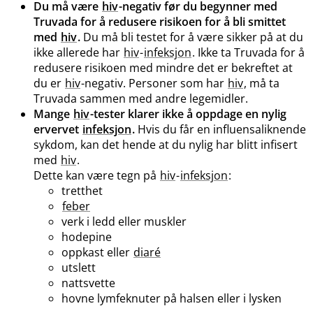
Du må være
hiv
-negativ før du begynner med
Truvada for å redusere risikoen for å bli smittet
med
hiv
.
Du må bli testet for å være sikker på at du
ikke allerede har
hiv
-
infeksjon
. Ikke ta Truvada for å
redusere risikoen med mindre det er bekreftet at
du er
hiv
-negativ. Personer som har
hiv
, må ta
Truvada sammen med andre legemidler.
Mange
hiv
-tester klarer ikke å oppdage en nylig
ervervet
infeksjon
.
Hvis du får en influensaliknende
sykdom, kan det hende at du nylig har blitt infisert
med
hiv
.
Dette kan være tegn på
hiv
-
infeksjon
:
tretthet
feber
verk i ledd eller muskler
hodepine
oppkast eller
diaré
utslett
nattsvette
hovne lymfeknuter på halsen eller i lysken