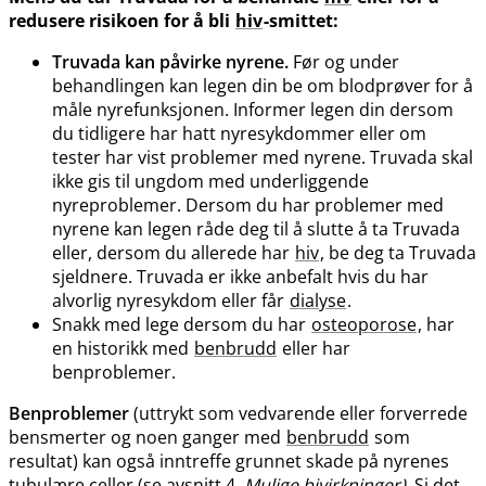
redusere risikoen for å bli
hiv
-smittet:
Truvada kan påvirke nyrene.
Før og under
behandlingen kan legen din be om blodprøver for å
måle nyrefunksjonen. Informer legen din dersom
du tidligere har hatt nyresykdommer eller om
tester har vist problemer med nyrene. Truvada skal
ikke gis til ungdom med underliggende
nyreproblemer. Dersom du har problemer med
nyrene kan legen råde deg til å slutte å ta Truvada
eller, dersom du allerede har
hiv
, be deg ta Truvada
sjeldnere. Truvada er ikke anbefalt hvis du har
alvorlig nyresykdom eller får
dialyse
.
Snakk med lege dersom du har
osteoporose
, har
en historikk med
benbrudd
eller har
benproblemer.
Benproblemer
(uttrykt som vedvarende eller forverrede
bensmerter og noen ganger med
benbrudd
som
resultat) kan også inntreffe grunnet skade på nyrenes
tubulære celler (se avsnitt 4,
Mulige bivirkninger)
. Si det