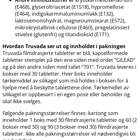
(E468), glyseroltriacetat (E1518), hypromellose
(E464), indigokarminaluminiumlakk (E132),
laktosemonohydrat, magnesiumstearat (E572),
mikrokrystallinsk cellulose (E460), pregelatinisert
stivelse (glutenfri) og titandioksid (E171).
Hvordan Truvada ser ut og innholdet i pakningen
Truvada filmdrasjerte tabletter er blå, kapselformede
tabletter stemplet på den ene siden med ordet ”GILEAD”
og på den andre siden med tallet ”701”. Truvada leveres i
bokser med 30 tabletter. Hver boks inneholder
tørkemiddel av silikagel som må holdes i boksen for å
hjelpe med å beskytte tablettene dine. Tørkemidlet av
silikagel er oppbevart i en egen pose eller beholder og
skal ikke svelges.
Følgende pakningsstørrelser finnes: kartong som
inneholder 1 boks med 30 filmdrasjerte tabletter og 60 (2
bokser med 30) og 90 (3 bokser med 30) filmdrasjerte
tabletter. Ikke alle pakningsstørrelser vil nødvendigvis bli