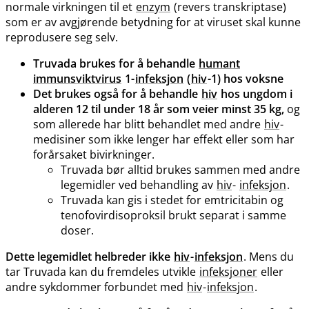
normale virkningen til et
enzym
(revers transkriptase)
som er av avgjørende betydning for at viruset skal kunne
reprodusere seg selv.
Truvada brukes for å behandle
humant
immunsviktvirus
1-
infeksjon
(
hiv
-1) hos voksne
Det brukes også for å behandle
hiv
hos ungdom i
alderen 12 til under 18 år som veier minst 35 kg,
og
som allerede har blitt behandlet med andre
hiv
-
medisiner som ikke lenger har effekt eller som har
forårsaket bivirkninger.
Truvada bør alltid brukes sammen med andre
legemidler ved behandling av
hiv
-
infeksjon
.
Truvada kan gis i stedet for emtricitabin og
tenofovirdisoproksil brukt separat i samme
doser.
Dette legemidlet helbreder ikke
hiv
-
infeksjon
. Mens du
tar Truvada kan du fremdeles utvikle
infeksjoner
eller
andre sykdommer forbundet med
hiv
-
infeksjon
.