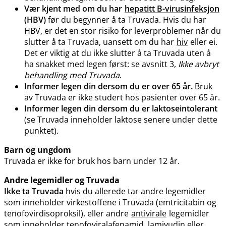
Vær kjent med om du har
hepatitt B-virusinfeksjon
(HBV)
før du begynner å ta Truvada. Hvis du har
HBV, er det en stor risiko for leverproblemer når du
slutter å ta Truvada, uansett om du har
hiv
eller ei.
Det er viktig at du ikke slutter å ta Truvada uten å
ha snakket med legen først: se avsnitt 3,
Ikke avbryt
behandling med Truvada
.
Informer legen din dersom du er over 65 år.
Bruk
av Truvada er ikke studert hos pasienter over 65 år.
Informer legen din dersom du er laktoseintolerant
(se Truvada inneholder laktose senere under dette
punktet).
Barn og ungdom
Truvada er ikke for bruk hos barn under 12 år.
Andre legemidler og Truvada
Ikke ta Truvada
hvis du allerede tar andre legemidler
som inneholder virkestoffene i Truvada (emtricitabin og
tenofovirdisoproksil), eller andre
antivirale
legemidler
som inneholder tenofoviralafenamid, lamivudin eller