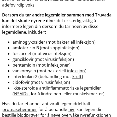
adefovirdipivoksil.
Dersom du tar andre legemidler sammen med Truvada
kan det skade nyrene dine:
det er særlig viktig å
informere legen din dersom du tar noen av disse
legemidlene, inkludert
aminoglykosider (mot bakteriell
infeksjon
)
amfotericin B (mot soppinfeksjon)
foscarnet (mot virusinfeksjon)
ganciklovir (mot virusinfeksjon)
pentamidin (mot
infeksjoner
)
vankomycin (mot bakteriell
infeksjon
)
interleukin-2 (behandling mot
kreft
)
cidofovir (mot virusinfeksjon)
ikke-steroide
antiinflammatoriske
legemidler
(
NSAIDs
, for å lindre ben- eller muskelsmerter)
Hvis du tar et annet antiviralt legemiddel kalt
proteasehemmer
for å behandle
hiv
, kan legen din
bestille blodprøver for å nøye overvåke nyrefunksjonen