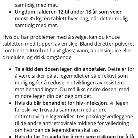
samtidig med mat.
Ungdom i alderen 12 til under 18 år som veier
minst 35 kg:
én tablett hver dag, når det er mulig
samtidig med mat.
Hvis du har problemer med å svelge, kan du knuse
tabletten med tuppen av en skje. Bland deretter pulveret
i omtrent 100 ml (et halvt glass) vann, appelsinjuice eller
druejuice, og drikk omgående.
Ta alltid den dosen legen din anbefaler.
Dette er for
å være sikker på at legemidlet er så effektivt som
mulig og for å redusere utviklingen av resistens
mot behandlingen. Du må ikke endre dosen, med
mindre legen din ber deg om det.
Hvis du blir behandlet for
hiv
-
infeksjon
, vil legen
foreskrive Truvada sammen med andre
antiretrovirale legemidler. Les pakningsvedleggene
til de andre antiretrovirale midlene for veiledning
om hvordan de legemidlene skal tas.
Hvis du tar Truvada for å redusere risikoen for å få