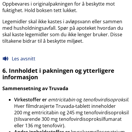
Oppbevares i originalpakningen for å beskytte mot
fuktighet. Hold boksen tett lukket.
Legemidler skal ikke kastes i avløpsvann eller sammen
med husholdningsavfall. Spør på apoteket hvordan du
skal kaste legemidler som du ikke lenger bruker. Disse
tiltakene bidrar til å beskytte miljøet.
Les avsnitt
6. Innholdet i pakningen og ytterligere
informasjon
Sammensetning av Truvada
Virkestoffer er
emtricitabin
og
tenofovirdisoproksil
.
Hver filmdrasjerte Truvada-tablett inneholder
200 mg emtricitabin og 245 mg tenofovirdisoproksil
(tilsvarende 300 mg tenofovirdisoproksilfumarat
eller 136 mg tenofovir).
Andre innholdsstoffer er
krysskarmellosenatrium