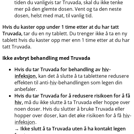
tiden du vanligvis tar Truvada, skal du ikke tenke
mer på den glemte dosen. Vent og ta den neste
dosen, helst med mat, til vanlig tid.
Hvis du kaster opp under 1 time etter at du har tatt
Truvada,
tar du en ny tablett. Du trenger ikke å ta en ny
tablett hvis du kaster opp mer enn 1 time etter at du har
tatt Truvada.
Ikke avbryt behandling med Truvada
Hvis du tar Truvada for behandling av
hiv
-
infeksjon
,
kan det å slutte å ta tablettene redusere
effekten til anti-
hiv
-behandlingen som legen din
anbefaler.
Hvis du tar Truvada for å redusere risikoen for å få
hiv
,
må du ikke slutte å ta Truvada eller hoppe over
noen doser. Hvis du slutter å bruke Truvada eller
hopper over doser, kan det øke risikoen for å få
hiv
-
infeksjon
.
→
Ikke slutt å ta Truvada uten å ha kontakt legen