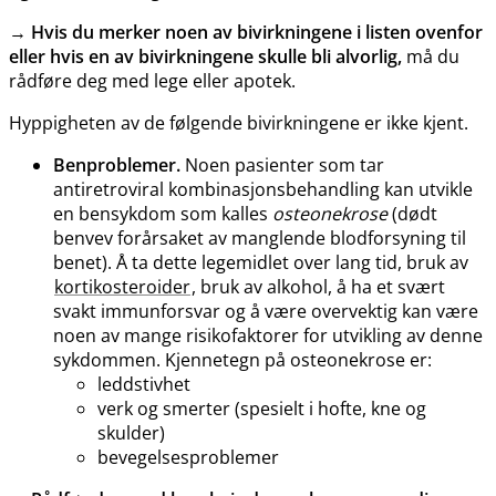
→
Hvis du merker noen av bivirkningene i listen ovenfor
eller hvis en av bivirkningene skulle bli alvorlig,
må du
rådføre deg med lege eller apotek.
Hyppigheten av de følgende bivirkningene er ikke kjent.
Benproblemer.
Noen pasienter som tar
antiretroviral kombinasjonsbehandling kan utvikle
en bensykdom som kalles
osteonekrose
(dødt
benvev forårsaket av manglende blodforsyning til
benet). Å ta dette legemidlet over lang tid, bruk av
kortikosteroider
, bruk av alkohol, å ha et svært
svakt immunforsvar og å være overvektig kan være
noen av mange risikofaktorer for utvikling av denne
sykdommen. Kjennetegn på osteonekrose er:
leddstivhet
verk og smerter (spesielt i hofte, kne og
skulder)
bevegelsesproblemer