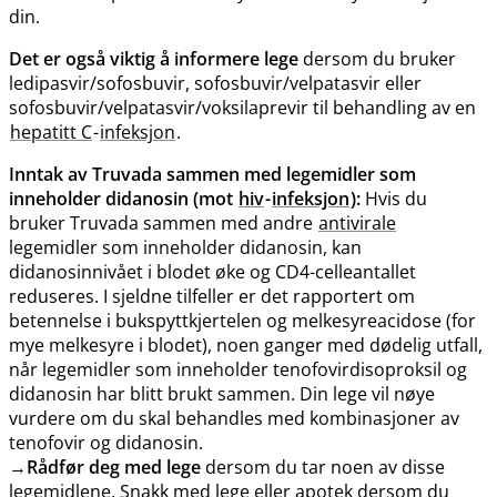
din.
Det er også viktig å informere lege
dersom du bruker
ledipasvir​/​sofosbuvir, sofosbuvir​/​velpatasvir eller
sofosbuvir​/​velpatasvir​/​voksilaprevir til behandling av en
hepatitt C
-
infeksjon
.
Inntak av Truvada sammen med legemidler som
inneholder didanosin (mot
hiv
-
infeksjon
):
Hvis du
bruker Truvada sammen med andre
antivirale
legemidler som inneholder didanosin, kan
didanosinnivået i blodet øke og CD4-celleantallet
reduseres. I sjeldne tilfeller er det rapportert om
betennelse i bukspyttkjertelen og melkesyreacidose (for
mye melkesyre i blodet), noen ganger med dødelig utfall,
når legemidler som inneholder tenofovirdisoproksil og
didanosin har blitt brukt sammen. Din lege vil nøye
vurdere om du skal behandles med kombinasjoner av
tenofovir og didanosin.
→
Rådfør deg med lege
dersom du tar noen av disse
legemidlene. Snakk med lege eller apotek dersom du