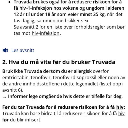
Truvada brukes også for å redusere risikoen for å
få
hiv
-1-
infeksjon
hos voksne og ungdom i alderen
12 år til under 18 år som veier minst 35 kg,
når det
tas daglig, sammen med sikker sex:
Se avsnitt 2 for en liste over forholdsregler som bør
tas mot
hiv
-
infeksjon
.
Les avsnitt
2. Hva du må vite før du bruker Truvada
Bruk ikke Truvada dersom du er allergisk
overfor
emtricitabin, tenofovir, tenofovirdisoproksil eller noen av
de andre innholdsstoffene i dette legemidlet (listet opp i
avsnitt 6).
→
Informer lege omgående hvis dette er tilfelle for deg.
Før du tar Truvada for å redusere risikoen for å få
hiv
:
Truvada kan bare bidra til å redusere risikoen for å få
hiv
før
du blir infisert.