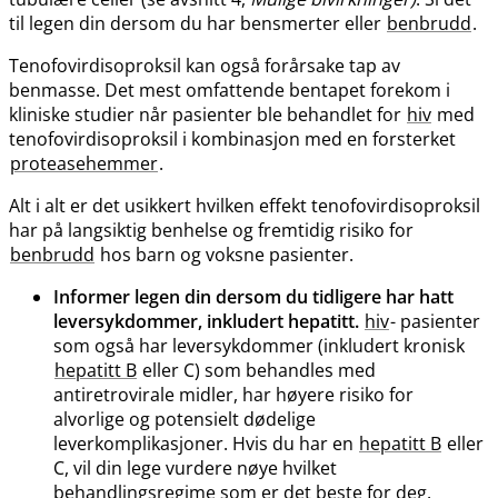
til legen din dersom du har bensmerter eller
benbrudd
.
Tenofovirdisoproksil kan også forårsake tap av
benmasse. Det mest omfattende bentapet forekom i
kliniske studier når pasienter ble behandlet for
hiv
med
tenofovirdisoproksil i kombinasjon med en forsterket
proteasehemmer
.
Alt i alt er det usikkert hvilken effekt tenofovirdisoproksil
har på langsiktig benhelse og fremtidig risiko for
benbrudd
hos barn og voksne pasienter.
Informer legen din dersom du tidligere har hatt
leversykdommer, inkludert hepatitt.
hiv
- pasienter
som også har leversykdommer (inkludert kronisk
hepatitt B
eller C) som behandles med
antiretrovirale midler, har høyere risiko for
alvorlige og potensielt dødelige
leverkomplikasjoner. Hvis du har en
hepatitt B
eller
C, vil din lege vurdere nøye hvilket
behandlingsregime som er det beste for deg.