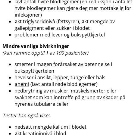
lavt antall hvite blodlegemer (en reduksjon i antallet
hvite blodlegemer kan gjøre deg mer mottakelig for
infeksjoner
)
økt triglyseridnivå (fettsyrer), økt mengde av
gallepigment eller sukker i blodet
problemer med lever og bukspyttkjertel
Mindre vanlige bivirkninger
(kan ramme opptil 1 av 100 pasienter)
smerter i magen forårsaket av betennelse i
bukspyttkjertelen
hevelser i ansikt, lepper, tunge eller hals
anemi
(lavt antall røde blodlegemer)
nedbrytning av muskler, muskelsmerter eller –
svakhet som kan inntreffe på grunn av skader på
nyrenes tubulære celler
Tester kan også vise:
nedsatt mengde kalium i blodet
økt kreatininnivå i blod