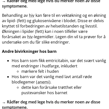
→
Rådfør deg med lege hvis du merker noen av disse
symptomene.
Behandling av
hiv
kan føre til en vektøkning og en økning
av lipid- (fett) og glukosenivåene i blodet. Disse er delvis
knyttet til forbedringen av helsetilstanden og livsstil.
Økningen i lipider (fett) kan i noen tilfeller være
forårsaket av
hiv
-legemidler. Legen din vil ta prøver for å
undersøke om du får slike endringer.
Andre bivirkninger hos barn
Hos barn som fikk emtricitabin, var det svært vanlig
med endringer i hudfarge, inkludert
mørkere felt i huden
Hos barn var det vanlig med lavt antall røde
blodlegemer (
anemi
).
dette kan forårsake trøtthet eller
pustevansker hos barnet
→
Rådfør deg med lege hvis du merker noen av disse
symptomene.