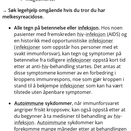
→
Søk legehjelp omgående hvis du tror du har
melkesyreacidose.
Alle tegn på betennelse eller
infeksjon
.
Hos noen
pasienter med fremskreden
hiv
-
infeksjon
(AIDS) og
en historikk med opportunistiske
infeksjoner
(
infeksjoner
som oppstår hos personer med et
svakt immunforsvar), kan tegn og symptomer på
betennelse fra tidligere
infeksjoner
oppstå kort tid
etter at anti-
hiv
-behandling startes. Det antas at
disse symptomene kommer av en forbedring i
kroppens immunrespons, noe som gjør kroppen i
stand til å bekjempe
infeksjoner
som kan ha vært
tilstede uten åpenbare symptomer.
Autoimmune
sykdommer
, når immunforsvaret
angriper friskt kroppsvev, kan også oppstå etter at
du begynner å ta medisiner til behandling av
hiv
-
infeksjon
.
Autoimmune
sykdommer kan
forekomme mange måneder etter at behandlingen