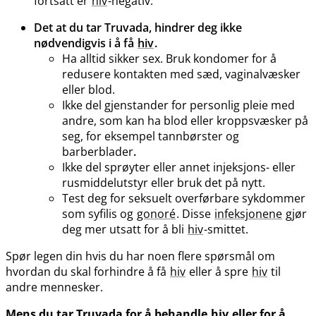
fortsatt er
hiv
-negativ.
Det at du tar Truvada, hindrer deg ikke
nødvendigvis i å få
hiv
.
Ha alltid sikker sex. Bruk kondomer for å
redusere kontakten med sæd, vaginalvæsker
eller blod.
Ikke del gjenstander for personlig pleie med
andre, som kan ha blod eller kroppsvæsker på
seg, for eksempel tannbørster og
barberblader
.
Ikke del sprøyter eller annet injeksjons- eller
rusmiddelutstyr eller bruk det på nytt.
Test deg for seksuelt overførbare sykdommer
som syfilis og
gonoré
. Disse
infeksjonene
gjør
deg mer utsatt for å bli
hiv
-smittet.
Spør legen din hvis du har noen flere spørsmål om
hvordan du skal forhindre å få
hiv
eller å spre
hiv
til
andre mennesker.
Mens du tar Truvada for å behandle
hiv
eller for å