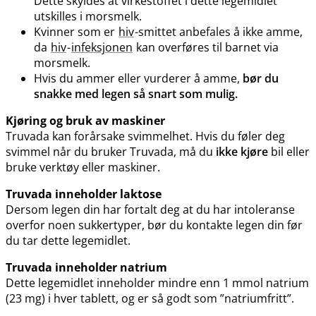
Dette skyldes at virkestoffet i dette legemidlet
utskilles i morsmelk.
Kvinner som er
hiv
-smittet anbefales å ikke amme,
da
hiv
-
infeksjonen
kan overføres til barnet via
morsmelk.
Hvis du ammer eller vurderer å amme,
bør du
snakke med legen så snart som mulig.
Kjøring og bruk av maskiner
Truvada kan forårsake svimmelhet. Hvis du føler deg
svimmel når du bruker Truvada, må du
ikke kjøre
bil eller
bruke verktøy eller maskiner.
Truvada inneholder laktose
Dersom legen din har fortalt deg at du har intoleranse
overfor noen sukkertyper, bør du kontakte legen din før
du tar dette legemidlet.
Truvada inneholder natrium
Dette legemidlet inneholder mindre enn 1 mmol natrium
(23 mg) i hver tablett, og er så godt som ”natriumfritt”.