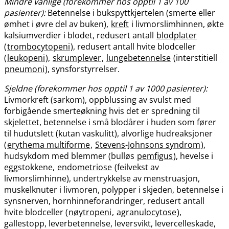
Mindre vanlige (forekommer hos opptil 1 av 100
pasienter):
Betennelse i bukspyttkjertelen (smerte eller
ømhet i øvre del av buken),
kreft
i livmorslimhinnen, økte
kalsiumverdier i blodet, redusert antall
blodplater
(
trombocytopeni
), redusert antall hvite blodceller
(
leukopeni
),
skrumplever
,
lungebetennelse
(interstitiell
pneumoni
), synsforstyrrelser.
Sjeldne (forekommer hos opptil 1 av 1000 pasienter):
Livmorkreft (sarkom), oppblussing av svulst med
forbigående smerteøkning hvis det er spredning til
skjelettet, betennelse i små blodårer i huden som fører
til hudutslett (kutan vaskulitt), alvorlige hudreaksjoner
(
erythema multiforme
,
Stevens-Johnsons syndrom
),
hudsykdom med blemmer (bulløs
pemfigus
), hevelse i
eggstokkene,
endometriose
(feilvekst av
livmorslimhinne), undertrykkelse av menstruasjon,
muskelknuter i livmoren, polypper i skjeden, betennelse i
synsnerven, hornhinneforandringer, redusert antall
hvite blodceller (
nøytropeni
,
agranulocytose
),
gallestopp, leverbetennelse, leversvikt, levercelleskade,