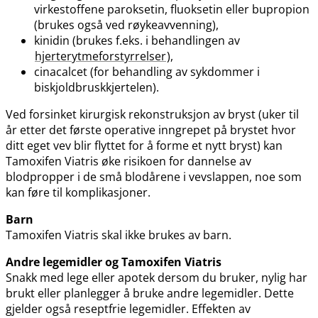
virkestoffene paroksetin, fluoksetin eller bupropion
(brukes også ved røykeavvenning),
kinidin (brukes f.eks. i behandlingen av
hjerterytmeforstyrrelser
),
cinacalcet (for behandling av sykdommer i
biskjoldbruskkjertelen).
Ved forsinket kirurgisk rekonstruksjon av bryst (uker til
år etter det første operative inngrepet på brystet hvor
ditt eget vev blir flyttet for å forme et nytt bryst) kan
Tamoxifen Viatris øke risikoen for dannelse av
blodpropper i de små blodårene i vevslappen, noe som
kan føre til komplikasjoner.
Barn
Tamoxifen Viatris skal ikke brukes av barn.
Andre legemidler og Tamoxifen Viatris
Snakk med lege eller apotek dersom du bruker, nylig har
brukt eller planlegger å bruke andre legemidler. Dette
gjelder også reseptfrie legemidler. Effekten av