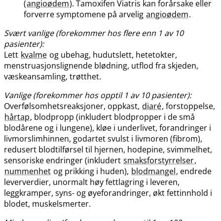
(
angioødem
). Tamoxifen Viatris kan forårsake eller
forverre symptomene på arvelig
angioødem
.
Svært vanlige (forekommer hos flere enn 1 av 10
pasienter):
Lett
kvalme
og ubehag, hudutslett, hetetokter,
menstruasjonslignende blødning, utflod fra skjeden,
væskeansamling, trøtthet.
Vanlige (forekommer hos opptil 1 av 10 pasienter):
Overfølsomhetsreaksjoner, oppkast,
diaré
, forstoppelse,
hårtap
, blodpropp (inkludert blodpropper i de små
blodårene og i lungene), kløe i underlivet, forandringer i
livmorslimhinnen, godartet svulst i livmoren (fibrom),
redusert blodtilførsel til hjernen, hodepine, svimmelhet,
sensoriske endringer (inkludert
smaksforstyrrelser
,
nummenhet
og prikking i huden),
blodmangel
, endrede
leververdier, unormalt høy fettlagring i leveren,
leggkramper, syns- og øyeforandringer, økt fettinnhold i
blodet, muskelsmerter.