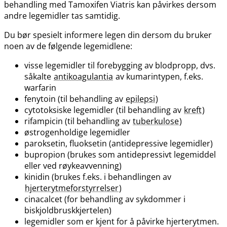
behandling med Tamoxifen Viatris kan påvirkes dersom
andre legemidler tas samtidig.
Du bør spesielt informere legen din dersom du bruker
noen av de følgende legemidlene:
visse legemidler til forebygging av blodpropp, dvs.
såkalte
antikoagulantia
av kumarintypen, f.eks.
warfarin
fenytoin (til behandling av
epilepsi
)
cytotoksiske legemidler (til behandling av
kreft
)
rifampicin (til behandling av
tuberkulose
)
østrogenholdige legemidler
paroksetin, fluoksetin (antidepressive legemidler)
bupropion (brukes som antidepressivt legemiddel
eller ved røykeavvenning)
kinidin (brukes f.eks. i behandlingen av
hjerterytmeforstyrrelser
)
cinacalcet (for behandling av sykdommer i
biskjoldbruskkjertelen)
legemidler som er kjent for å påvirke hjerterytmen.