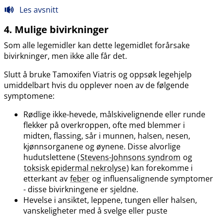
Les avsnitt
4. Mulige bivirkninger
Som alle legemidler kan dette legemidlet forårsake
bivirkninger, men ikke alle får det.
Slutt å bruke Tamoxifen Viatris og oppsøk legehjelp
umiddelbart hvis du opplever noen av de følgende
symptomene:
Rødlige ikke-hevede, målskivelignende eller runde
flekker på overkroppen, ofte med blemmer i
midten, flassing, sår i munnen, halsen, nesen,
kjønnsorganene og øynene. Disse alvorlige
hudutslettene (
Stevens-Johnsons syndrom
og
toksisk epidermal nekrolyse
) kan forekomme i
etterkant av
feber
og influensalignende symptomer
- disse bivirkningene er sjeldne.
Hevelse i ansiktet, leppene, tungen eller halsen,
vanskeligheter med å svelge eller puste