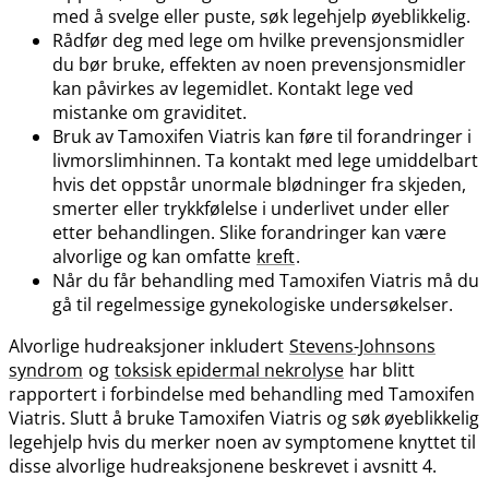
med å svelge eller puste, søk legehjelp øyeblikkelig.
Rådfør deg med lege om hvilke prevensjonsmidler
du bør bruke, effekten av noen prevensjonsmidler
kan påvirkes av legemidlet. Kontakt lege ved
mistanke om graviditet.
Bruk av Tamoxifen Viatris kan føre til forandringer i
livmorslimhinnen. Ta kontakt med lege umiddelbart
hvis det oppstår unormale blødninger fra skjeden,
smerter eller trykkfølelse i underlivet under eller
etter behandlingen. Slike forandringer kan være
alvorlige og kan omfatte
kreft
.
Når du får behandling med Tamoxifen Viatris må du
gå til regelmessige gynekologiske undersøkelser.
Alvorlige hudreaksjoner inkludert
Stevens-Johnsons
syndrom
og
toksisk epidermal nekrolyse
har blitt
rapportert i forbindelse med behandling med Tamoxifen
Viatris. Slutt å bruke Tamoxifen Viatris og søk øyeblikkelig
legehjelp hvis du merker noen av symptomene knyttet til
disse alvorlige hudreaksjonene beskrevet i avsnitt 4.