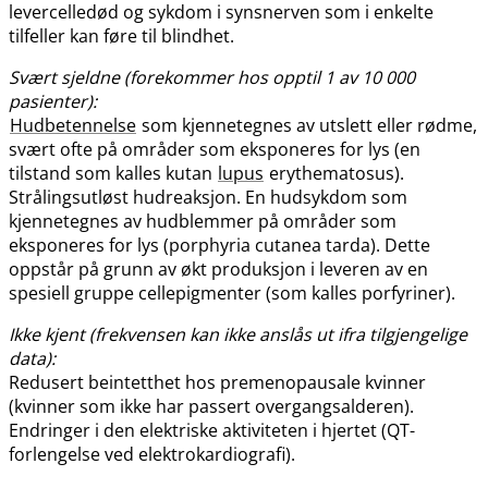
levercelledød og sykdom i synsnerven som i enkelte
tilfeller kan føre til blindhet.
Svært sjeldne (forekommer hos opptil 1 av 10 000
pasienter):
Hudbetennelse
som kjennetegnes av utslett eller rødme,
svært ofte på områder som eksponeres for lys (en
tilstand som kalles kutan
lupus
erythematosus).
Strålingsutløst hudreaksjon. En hudsykdom som
kjennetegnes av hudblemmer på områder som
eksponeres for lys (porphyria cutanea tarda). Dette
oppstår på grunn av økt produksjon i leveren av en
spesiell gruppe cellepigmenter (som kalles porfyriner).
Ikke kjent (frekvensen kan ikke anslås ut ifra tilgjengelige
data):
Redusert beintetthet hos premenopausale kvinner
(kvinner som ikke har passert overgangsalderen).
Endringer i den elektriske aktiviteten i hjertet (QT-
forlengelse ved elektrokardiografi).