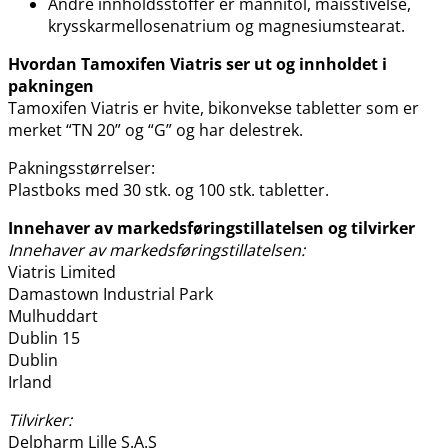
Andre innholdsstoffer er mannitol, maisstivelse,
krysskarmellosenatrium og magnesiumstearat.
Hvordan Tamoxifen Viatris ser ut og innholdet i
pakningen
Tamoxifen Viatris er hvite, bikonvekse tabletter som er
merket “TN 20” og “G” og har delestrek.
Pakningsstørrelser:
Plastboks med 30 stk. og 100 stk. tabletter.
Innehaver av markedsføringstillatelsen og tilvirker
Innehaver av markedsføringstillatelsen:
Viatris Limited
Damastown Industrial Park
Mulhuddart
Dublin 15
Dublin
Irland
Tilvirker:
Delpharm Lille S.A.S