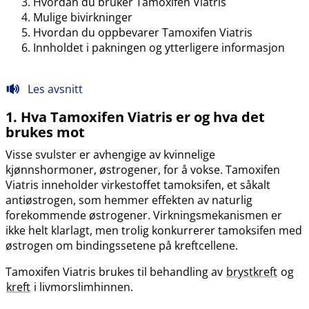
Hvordan du bruker Tamoxifen Viatris
Mulige bivirkninger
Hvordan du oppbevarer Tamoxifen Viatris
Innholdet i pakningen og ytterligere informasjon
Les avsnitt
1. Hva Tamoxifen Viatris er og hva det
brukes mot
Visse svulster er avhengige av kvinnelige
kjønnshormoner, østrogener, for å vokse. Tamoxifen
Viatris inneholder virkestoffet tamoksifen, et såkalt
antiøstrogen, som hemmer effekten av naturlig
forekommende østrogener. Virkningsmekanismen er
ikke helt klarlagt, men trolig konkurrerer tamoksifen med
østrogen om bindingssetene på kreftcellene.
Tamoxifen Viatris brukes til behandling av
brystkreft
og
kreft
i livmorslimhinnen.