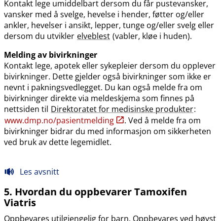
Kontakt lege umiddelbart dersom du får pustevansker,
vansker med å svelge, hevelse i hender, føtter og​/​eller
ankler, hevelser i ansikt, lepper, tunge og​/​eller svelg eller
dersom du utvikler
elveblest
(vabler, kløe i huden).
Melding av bivirkninger
Kontakt lege, apotek eller sykepleier dersom du opplever
bivirkninger. Dette gjelder også bivirkninger som ikke er
nevnt i pakningsvedlegget. Du kan også melde fra om
bivirkninger direkte via meldeskjema som finnes på
nettsiden til
Direktoratet for medisinske produkter
:
www.dmp.no​/​pasientmelding
. Ved å melde fra om
bivirkninger bidrar du med informasjon om sikkerheten
ved bruk av dette legemidlet.
Les avsnitt
5. Hvordan du oppbevarer Tamoxifen
Viatris
Oppbevares utilgjengelig for barn. Oppbevares ved høyst