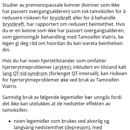
Studier av premenopausale kvinner (kvinner som ikke
har passert overgangsalderen) som tok tamoksifen for å
redusere risikoen for
brystkreft
eller for å behandle
brystkreft
, har rapportert om redusert beintetthet. Hvis
du er en kvinne som ikke har passert overgangsalderen,
som gjennomgår behandling med Tamoxifen Viatris, be
legen gi deg råd om hvordan du kan ivareta beinhelsen
din.
Hvis du har noen hjertetilstander som omfatter
hjerterytmeproblemer (
arytmi
), inkludert en tilstand kalt
lang QT-tid-syndrom
(forlenget QT-intervall), kan risikoen
for hjerterytmeproblemer øke ved bruk av Tamoxifen
Viatris.
Samtidig bruk av følgende legemidler bør unngås fordi
det ikke kan utelukkes at de nedsetter effekten av
tamoksifen:
noen legemidler som brukes ved alvorlig og
langvarig nedstemthet (depresjon), med