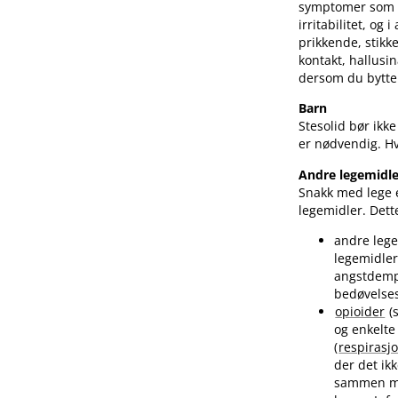
symptomer som 
irritabilitet, og 
prikkende, stikken
kontakt, hallusin
dersom du bytter
Barn
Stesolid bør ikk
er nødvendig. Hv
Andre legemidle
Snakk med lege e
legemidler. Dett
andre lege
legemidle
angstdempe
bedøvelses
opioider
(
og enkelte
(
respirasj
der det ik
sammen 