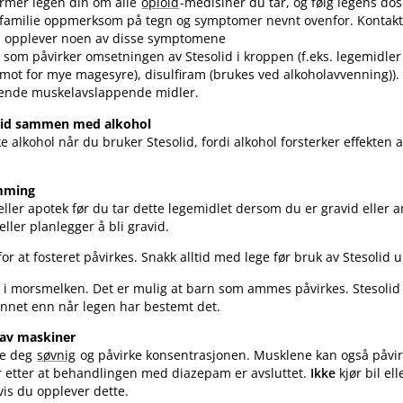
ormer legen din om alle
opioid
-medisiner du tar, og følg legens dos
familie oppmerksom på tegn og symptomer nevnt ovenfor. Kontakt
 opplever noen av disse symptomene
 som påvirker omsetningen av Stesolid i kroppen (f.eks. legemidle
(mot for mye magesyre), disulfiram (brukes ved alkoholavvenning)).
nende muskelavslappende midler.
olid sammen med alkohol
e alkohol når du bruker Stesolid, fordi alkohol forsterker effekten 
amming
ller apotek før du tar dette legemidlet dersom du er gravid eller 
ller planlegger å bli gravid.
or at fosteret påvirkes. Snakk alltid med lege før bruk av Stesolid u
r i morsmelken. Det er mulig at barn som ammes påvirkes. Stesolid 
net enn når legen har bestemt det.
 av maskiner
re deg
søvnig
og påvirke konsentrasjonen. Musklene kan også påvir
er etter at behandlingen med diazepam er avsluttet.
Ikke
kjør bil el
vis du opplever dette.