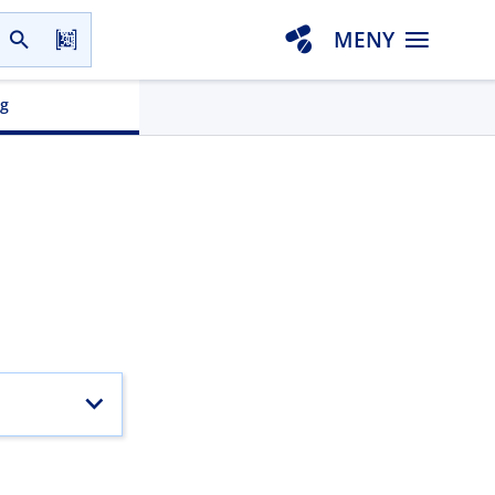
MENY
gg