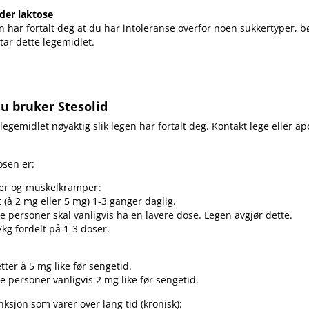
lder laktose
 har fortalt deg at du har intoleranse overfor noen sukkertyper, b
tar dette legemidlet.
u bruker Stesolid
 legemidlet nøyaktig slik legen har fortalt deg. Kontakt lege eller ap
osen er:
der og
muskelkramper
:
t (à 2 mg eller 5 mg) 1-3 ganger daglig.
e personer skal vanligvis ha en lavere dose. Legen avgjør dette.
/kg fordelt på 1-3 doser.
tter à 5 mg like før sengetid.
e personer vanligvis 2 mg like før sengetid.
ksjon som varer over lang tid (kronisk):