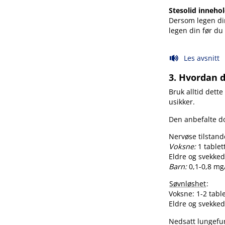
Stesolid inneho
Dersom legen din
legen din før du 
Les avsnitt
3. Hvordan d
Bruk alltid dette
usikker.
Den anbefalte d
Nervøse tilstan
Voksne:
1 tablet
Eldre og svekked
Barn:
0,1-0,8 mg
Søvnløshet
:
Voksne: 1-2 table
Eldre og svekked
Nedsatt lungefun