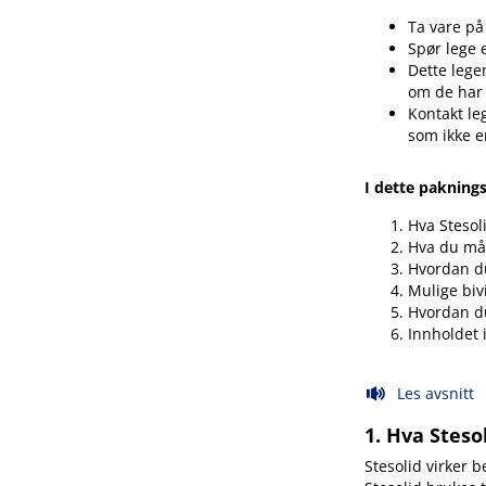
Ta vare på
Spør lege 
Dette legem
om de har
Kontakt le
som ikke e
I dette pakning
Hva Stesol
Hva du må 
Hvordan du
Mulige biv
Hvordan d
Innholdet 
Les avsnitt
1. Hva Steso
Stesolid virker