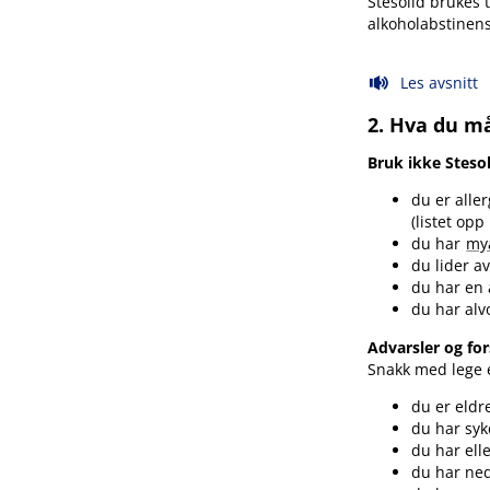
Stesolid brukes 
alkoholabstinens
Les avsnitt
2. Hva du må
Bruk ikke Steso
du er alle
(listet opp 
du har
mya
du lider a
du har en 
du har al
Advarsler og for
Snakk med lege e
du er eldr
du har syk
du har ell
du har ned