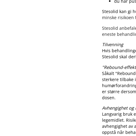
du har pus
Stesolid kan gi h
minske risikoen 
Stesolid anbefal
eneste behandli
Tilvenning
Hvis behandlingen
Stesolid skal der
"Rebound-effekt
Såkalt "Reboun
sterkere tilbake
humørforandrin
er større dersom
dosen.
Avhengighet og
Langvarig bruk el
legemidlet. Risi
avhengighet av a
oppstå når behan