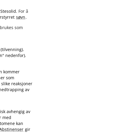
 Stesolid.
For å
rstyrret
søvn
.
e brukes som
(tilvenning).
en" nedenfor).
en kommer
oner som
 slike reaksjoner
 nedtrapping av
kisk avhengig av
er med
ptomene kan
Abstinenser
gir