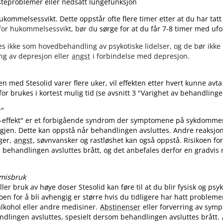
teproblemer eller nedsatt lungefunksjon
ukommelsessvikt. Dette oppstår ofte flere timer etter at du har tatt
for hukommelsessvikt, bør d
u sørge for at du får 7-8 timer med ufo
es ikke som hovedbehandling av psykotiske lidelser, og de bør ikk
ng av depresjon eller
angst
i forbindelse med depresjon.
 med Stesolid varer flere uker, vil effekten etter hvert kunne avta 
for brukes i kortest mulig tid (se avsnitt 3 "Varighet av behandling
"
d-effekt" er et forbigående syndrom der symptomene på sykdomm
 igjen. Dette kan oppstå når behandlingen avsluttes. Andre reaksj
ger,
angst
, søvnvansker og rastløshet kan også oppstå. Risikoen for
 behandlingen avsluttes brått, og det anbefales derfor en gradvis
 misbruk
ler bruk av høye doser Stesolid kan føre til at du blir fysisk og psy
koen for å bli avhengig er større hvis du tidligere har hatt problem
lkohol eller andre medisiner.
Abstinenser
eller forverring av sym
dlingen avsluttes, spesielt dersom behandlingen avsluttes brått.