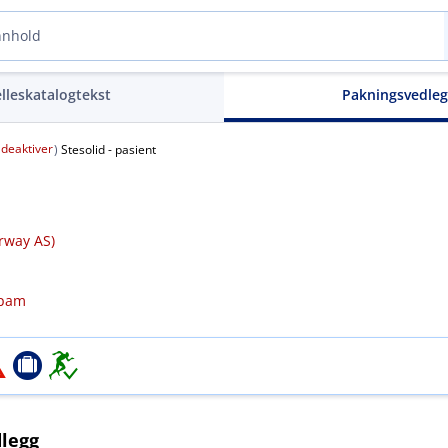
elleskatalogtekst
Pakningsvedle
deaktiver
(
)
Stesolid - pasient
rway AS)
epam
legg