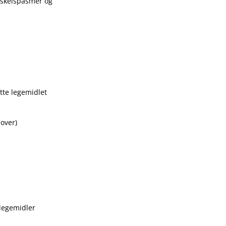
uskelspasmer og
tte legemidlet
over)
 legemidler