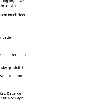
ering nøye. Gjør
 legen din
r som inneholder
av dette
ammer, tror at du
nder graviditet.
skal ikke brukes
kes. Dette kan
ler bruk verktøy