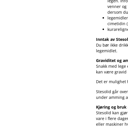
legen. Inf
venner og 
dersom du
legemidler
cimetidin 
kurarelig
Inntak av Stes
Du bør ikke drikk
legemidlet.
Graviditet og 
Snakk med lege e
kan være gravid e
Det er mulighet f
Stesolid går ove
under amming an
Kjøring og bruk
Stesolid kan gjø
vare i flere dag
eller maskiner h