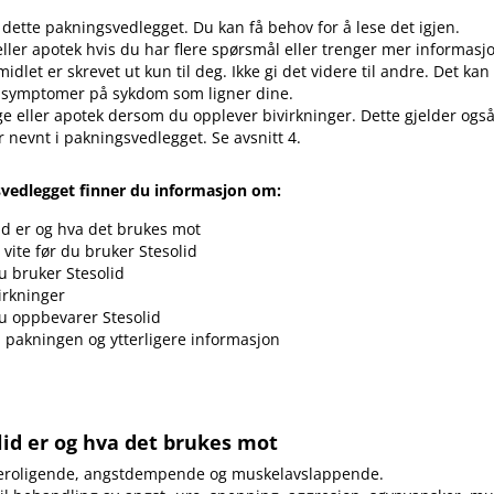
 dette pakningsvedlegget. Du kan få behov for å lese det igjen.
eller apotek hvis du har flere spørsmål eller trenger mer informasj
idlet er skrevet ut kun til deg. Ikke gi det videre til andre. Det ka
 symptomer på sykdom som ligner dine.
ge eller apotek dersom du opplever bivirkninger. Dette gjelder også
r nevnt i pakningsvedlegget. Se avsnitt 4.
svedlegget finner du informasjon om:
id er og hva det brukes mot
vite før du bruker Stesolid
 bruker Stesolid
irkninger
u oppbevarer Stesolid
i pakningen og ytterligere informasjon
lid er og hva det brukes mot
 beroligende, angstdempende og muskelavslappende.