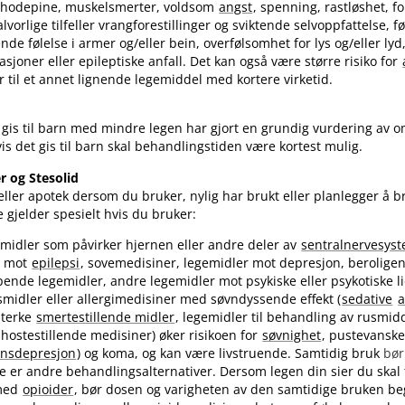
hodepine, muskelsmerter, voldsom
angst
, spenning, rastløshet, fo
i alvorlige tilfeller vrangforestillinger og sviktende selvoppfattelse, 
de følelse i armer og​/​eller bein, overfølsomhet for lys og​/​eller lyd
asjoner eller epileptiske anfall. Det kan også være større risiko for
 til et annet lignende legemiddel med kortere virketid.
e gis til barn med mindre legen har gjort en grundig vurdering av
is det gis til barn skal behandlingstiden være kortest mulig.
r og Stesolid
ller apotek dersom du bruker, nylig har brukt eller planlegger å 
e gjelder spesielt hvis du bruker:
midler som påvirker hjernen eller andre deler av
sentralnervesys
r mot
epilepsi
, sovemedisiner, legemidler mot depresjon, beroligen
nde legemidler, andre legemidler mot psykiske eller psykotiske li
midler eller allergimedisiner med søvndyssende effekt (
sedative
a
sterke
smertestillende midler
, legemidler til behandling av rusmi
 hostestillende medisiner) øker risikoen for
søvnighet
, pustevanske
onsdepresjon
) og koma, og kan være livstruende. Samtidig bruk
bø
ke er andre behandlingsalternativer. Dersom legen din sier du skal 
med
opioider
, bør dosen og varigheten av den samtidige bruken be