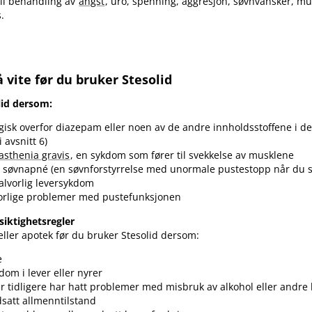
til behandling av
angst
, uro, spenning, aggresjon, søvnvansker, m
.
 vite før du bruker Stesolid
lid dersom:
rgisk overfor diazepam eller noen av de andre innholdsstoffene i de
i avsnitt 6)
sthenia gravis
, en sykdom som fører til svekkelse av musklene
v søvnapné (en søvnforstyrrelse med unormale pustestopp når du s
alvorlig leversykdom
vorlige problemer med pustefunksjonen
siktighetsregler
ller apotek før du bruker Stesolid dersom:
e
dom i lever eller nyrer
er tidligere har hatt problemer med misbruk av alkohol eller andre
satt allmenntilstand