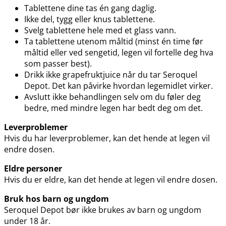
Tablettene dine tas én gang daglig.
Ikke del, tygg eller knus tablettene.
Svelg tablettene hele med et glass vann.
Ta tablettene utenom måltid (minst én time før
måltid eller ved sengetid, legen vil fortelle deg hva
som passer best).
Drikk ikke grapefruktjuice når du tar Seroquel
Depot. Det kan påvirke hvordan legemidlet virker.
Avslutt ikke behandlingen selv om du føler deg
bedre, med mindre legen har bedt deg om det.
Leverproblemer
Hvis du har leverproblemer, kan det hende at legen vil
endre dosen.
Eldre personer
Hvis du er eldre, kan det hende at legen vil endre dosen.
Bruk hos barn og ungdom
Seroquel Depot bør ikke brukes av barn og ungdom
under 18 år.