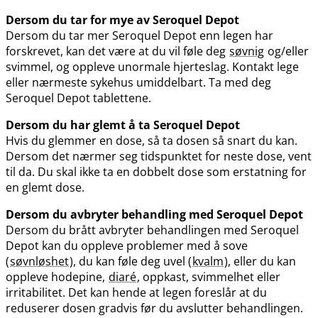
Dersom du tar for mye av Seroquel Depot
Dersom du tar mer Seroquel Depot enn legen har
forskrevet, kan det være at du vil føle deg
søvnig
og​/​eller
svimmel, og oppleve unormale hjerteslag. Kontakt lege
eller nærmeste sykehus umiddelbart. Ta med deg
Seroquel Depot tablettene.
Dersom du har glemt å ta Seroquel Depot
Hvis du glemmer en dose, så ta dosen så snart du kan.
Dersom det nærmer seg tidspunktet for neste dose, vent
til da. Du skal ikke ta en dobbelt dose som erstatning for
en glemt dose.
Dersom du avbryter behandling med Seroquel Depot
Dersom du brått avbryter behandlingen med Seroquel
Depot kan du oppleve problemer med å sove
(
søvnløshet
), du kan føle deg uvel (
kvalm
), eller du kan
oppleve hodepine,
diaré
, oppkast, svimmelhet eller
irritabilitet. Det kan hende at legen foreslår at du
reduserer dosen gradvis før du avslutter behandlingen.