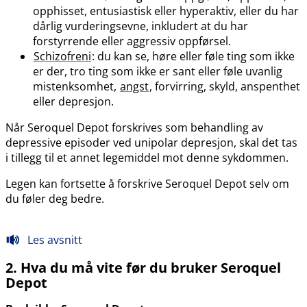
opphisset, entusiastisk eller hyperaktiv, eller du har
dårlig vurderingsevne, inkludert at du har
forstyrrende eller aggressiv oppførsel.
Schizofreni
: du kan se, høre eller føle ting som ikke
er der, tro ting som ikke er sant eller føle uvanlig
mistenksomhet,
angst
, forvirring, skyld, anspenthet
eller depresjon.
Når Seroquel Depot forskrives som behandling av
depressive episoder ved unipolar depresjon, skal det tas
i tillegg til et annet legemiddel mot denne sykdommen.
Legen kan fortsette å forskrive Seroquel Depot selv om
du føler deg bedre.
Les avsnitt
2. Hva du må vite før du bruker Seroquel
Depot