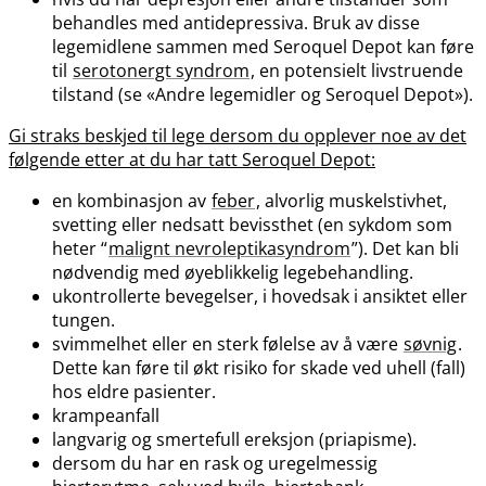
behandles med antidepressiva. Bruk av disse
legemidlene sammen med Seroquel Depot kan føre
til
serotonergt syndrom
, en potensielt livstruende
tilstand (se «Andre legemidler og Seroquel Depot»).
Gi straks beskjed til lege dersom du opplever noe av det
følgende etter at du har tatt Seroquel Depot:
en kombinasjon av
feber
, alvorlig muskelstivhet,
svetting eller nedsatt bevissthet (en sykdom som
heter “
malignt nevroleptikasyndrom
”). Det kan bli
nødvendig med øyeblikkelig legebehandling.
ukontrollerte bevegelser, i hovedsak i ansiktet eller
tungen.
svimmelhet eller en sterk følelse av å være
søvnig
.
Dette kan føre til økt risiko for skade ved uhell (fall)
hos eldre pasienter.
krampeanfall
langvarig og smertefull ereksjon (priapisme).
dersom du har en rask og uregelmessig