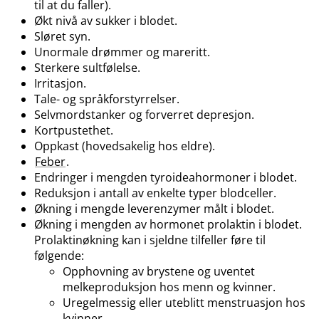
til at du faller).
Økt nivå av sukker i blodet.
Sløret syn.
Unormale drømmer og mareritt.
Sterkere sultfølelse.
Irritasjon.
Tale- og språkforstyrrelser.
Selvmordstanker og forverret depresjon.
Kortpustethet.
Oppkast (hovedsakelig hos eldre).
Feber
.
Endringer i mengden tyroideahormoner i blodet.
Reduksjon i antall av enkelte typer blodceller.
Økning i mengde leverenzymer målt i blodet.
Økning i mengden av hormonet prolaktin i blodet.
Prolaktinøkning kan i sjeldne tilfeller føre til
følgende:
Opphovning av brystene og uventet
melkeproduksjon hos menn og kvinner.
Uregelmessig eller uteblitt menstruasjon hos
kvinner.