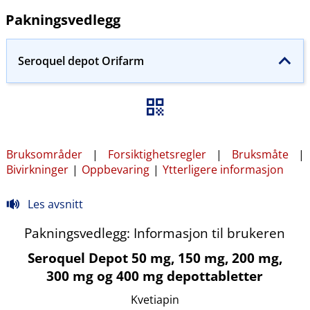
Pakningsvedlegg
Seroquel depot Orifarm
Bruksområder
|
Forsiktighetsregler
|
Bruksmåte
|
Bivirkninger
|
Oppbevaring
|
Ytterligere informasjon
Les avsnitt
Pakningsvedlegg: Informasjon til brukeren
Seroquel Depot 50 mg, 150 mg, 200 mg,
300 mg og 400 mg depottabletter
Kvetiapin