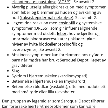
eksantematøs pustulose
(
AGEP
)). Se avsnitt 2.
Alvorlig plutselig
allergisk reaksjon
med symptomer
som
feber
og blemmer på huden og avskalling av
hud (
toksisk epidermal nekrolyse
). Se avsnitt 2.
Legemiddelreaksjon med
eosinofili
og systemiske
symptomer (
DRESS
), som gir influensalignende
symptomer med utslett,
feber
, hovne kjertler og
unormale blodprøveresultater (inkludert økte
nivåer av hvite blodceller (
eosinofili
) og
leverenzymer). Se avsnitt 2.
Abstinenssymptomer kan forekomme hos nyfødte
barn når mødre har brukt Seroquel Depot i løpet av
graviditeten.
Slag.
Sykdom i hjertemuskelen (kardiomyopati).
Betennelse i hjertemuskelen (myokarditt).
Betennelse i blodkar (vaskulitt), ofte med hudutslett
med små røde eller lilla ujevnheter.
Den gruppen av legemidler som Seroquel Depot tilhører,
kan forårsake hjerterytmeproblemer som kan være