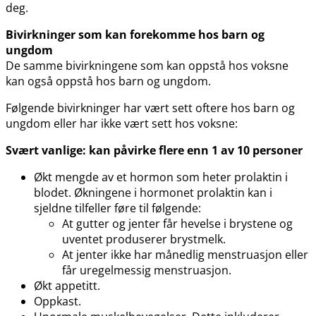
deg.
Bivirkninger som kan forekomme hos barn og
ungdom
De samme bivirkningene som kan oppstå hos voksne
kan også oppstå hos barn og ungdom.
Følgende bivirkninger har vært sett oftere hos barn og
ungdom eller har ikke vært sett hos voksne:
Svært vanlige: kan påvirke flere enn 1 av 10 personer
Økt mengde av et hormon som heter prolaktin i
blodet. Økningene i hormonet prolaktin kan i
sjeldne tilfeller føre til følgende:
At gutter og jenter får hevelse i brystene og
uventet produserer brystmelk.
At jenter ikke har månedlig menstruasjon eller
får uregelmessig menstruasjon.
Økt appetitt.
Oppkast.