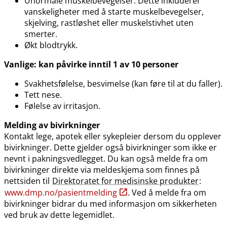
Unormale muskelbevegelser. Dette inkluderer
vanskeligheter med å starte muskelbevegelser,
skjelving, rastløshet eller muskelstivhet uten
smerter.
Økt blodtrykk.
Vanlige: kan påvirke inntil 1 av 10 personer
Svakhetsfølelse, besvimelse (kan føre til at du faller).
Tett nese.
Følelse av irritasjon.
Melding av bivirkninger
Kontakt lege, apotek eller sykepleier dersom du opplever
bivirkninger. Dette gjelder også bivirkninger som ikke er
nevnt i pakningsvedlegget. Du kan også melde fra om
bivirkninger direkte via meldeskjema som finnes på
nettsiden til
Direktoratet for medisinske produkter
:
www.dmp.no​/​pasientmelding
. Ved å melde fra om
bivirkninger bidrar du med informasjon om sikkerheten
ved bruk av dette legemidlet.