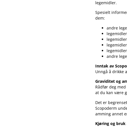
legemidler.
Spesielt inform
dem:
andre lege
legemidle
legemidle
legemidle
legemidle
andre lege
Inntak av Sco
Unngå å drikke 
Graviditet og 
Rådfør deg med l
at du kan være gr
Det er begrenset
Scopoderm under
amming annet en
Kjøring og bruk