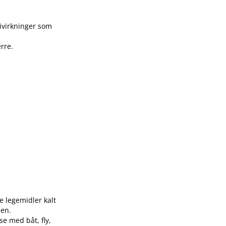
bivirkninger som
rre.
e legemidler kalt
den.
e med båt, fly,