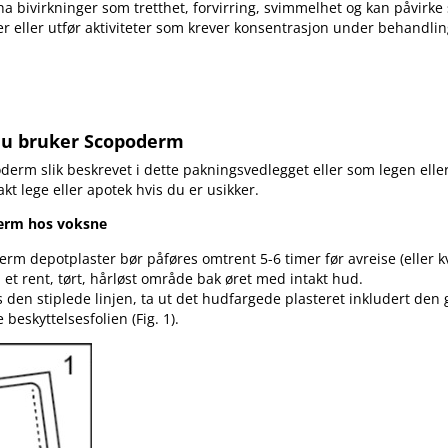
 bivirkninger som tretthet, forvirring, svimmelhet og kan påvirke s
er eller utfør aktiviteter som krever konsentrasjon under behandl
du bruker Scopoderm
oderm slik beskrevet i dette pakningsvedlegget eller som legen elle
akt lege eller apotek hvis du er usikker.
erm hos voksne
erm depotplaster bør påføres omtrent 5-6 timer før avreise (eller k
å et rent, tørt, hårløst område bak øret med intakt hud.
s den stiplede linjen, ta ut det hudfargede plasteret inkludert den
 beskyttelsesfolien (Fig. 1).