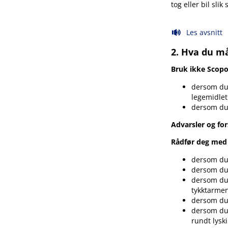
tog eller bil sli
Les avsnitt
2. Hva du m
Bruk ikke Scop
dersom du 
legemidlet 
dersom du
Advarsler og for
Rådfør deg med 
dersom du
dersom du 
dersom du 
tykktarme
dersom du 
dersom du 
rundt lysk