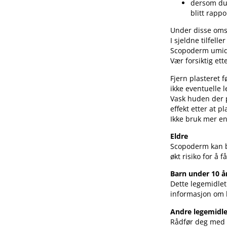
dersom du 
blitt rappo
Under disse oms
I sjeldne tilfelle
Scopoderm umidd
Vær forsiktig ett
Fjern plasteret 
ikke eventuelle
Vask huden der pl
effekt etter at pl
Ikke bruk mer en
Eldre
Scopoderm kan b
økt risiko for å 
Barn under 10 å
Dette legemidlet
informasjon om 
Andre legemidl
Rådfør deg med l