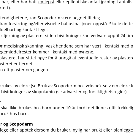
har, eller har hatt
epilepsi
eller epileptiske anfall (økning i anfall
rtert).
tendighetene, kan Scopoderm være uegnet til deg.
r kan forvirring og​/​eller visuelle hallusinasjoner oppstå. Skulle dette
elbart og kontakt lege.
er fjerning av plasteret siden bivirkninger kan vedvare opptil 24 tim
før medisinsk skanning. Vask hendene som har vært i kontakt med pl
 legemiddelrester kommer i kontakt med øynene.
asteret har sittet nøye for å unngå at eventuelle rester av plastere
asteret er fjernet.
n ett plaster om gangen.
rukes av eldre (se Bruk av Scopoderm hos voksne), selv om eldre 
få bivirkninger av skopolamin (se advarsler og forsiktighetsregler).
r
 skal ikke brukes hos barn under 10 år fordi det finnes utilstrekkel
bruk hos barn.
er og Scopoderm
ege eller apotek dersom du bruker, nylig har brukt eller planlegg