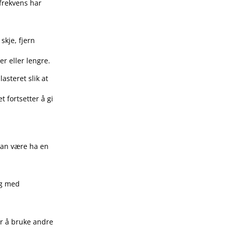
sfrekvens har
 skje, fjern
er eller lengre.
asteret slik at
t fortsetter å gi
kan være ha en
ig med
er å bruke andre