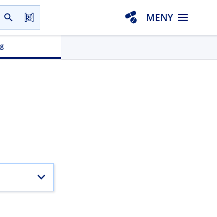
MENY
gg