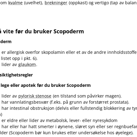
k som
kvalme
(uvelhet),
brekninger
(oppkast) og vertigo (tap av balan
å vite før du bruker Scopoderm
oderm
er allergisk overfor skopolamin eller et av de andre innholdsstoffe
listet opp i pkt. 6).
 lider av
glaukom
.
siktighetsregler
lege eller apotek før du bruker Scopoderm
 lider av
pylorisk stenose
(en tilstand som påvirker magen).
har vannlatingsbesvær (f.eks. på grunn av forstørret prostata).
har intestinal obstruksjon (delvis eller fullstendig blokkering av t
n)
er eldre eller lider av metabolsk, lever- eller nyresykdom
har eller har hatt smerter i øynene, sløret syn eller ser regnbuefa
ilder (Scopoderm bør kun brukes etter undersøkelse hos øyelege).