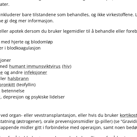
ater.
inkluderer bare tilstandene som behandles, og ikke virkestoffene. 
ne gi deg mer informasjon.
ller apotek dersom du bruker legemidler til å behandle eller fore
 med hjerte og blodomløp
ser i blodkoagulasjon
sjoner
med
humant immunsviktvirus
(
hiv
)
se
og andre
infeksjoner
ller
halsbrann
bronkitt
(teofyllin)
g betennelse
t
, depresjon og psykiske lidelser
 ved organ- eller vevstransplantasjon, eller hvis du bruker
kortikos
atning (østrogener), orale prevensjonsmidler (p-piller) (se ”Gravid
appende midler gitt i forbindelse med operasjon, samt noen bedø