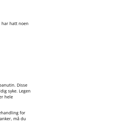
e har hatt noen
panutin. Disse
ldig syke. Legen
er hele
ehandling for
tanker, må du