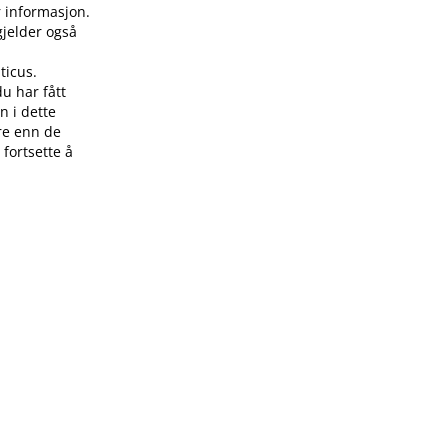
r informasjon.
gjelder også
ticus.
du har fått
n i dette
re enn de
 fortsette å