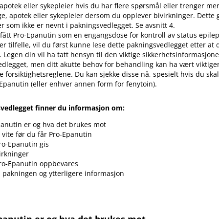
 apotek eller sykepleier hvis du har flere spørsmål eller trenger me
ge, apotek eller sykepleier dersom du opplever bivirkninger. Dette 
er som ikke er nevnt i pakningsvedlegget. Se avsnitt 4.
fått Pro-Epanutin som en engangsdose for kontroll av status epilep
er tilfelle, vil du først kunne lese dette pakningsvedlegget etter at 
. Legen din vil ha tatt hensyn til den viktige sikkerhetsinformasjone
dlegget, men ditt akutte behov for behandling kan ha vært viktige
 forsiktighetsreglene. Du kan sjekke disse nå, spesielt hvis du skal
Epanutin (eller enhver annen form for fenytoin).
svedlegget finner du informasjon om:
anutin er og hva det brukes mot
vite før du får Pro-Epanutin
o-Epanutin gis
irkninger
ro-Epanutin oppbevares
i pakningen og ytterligere informasjon