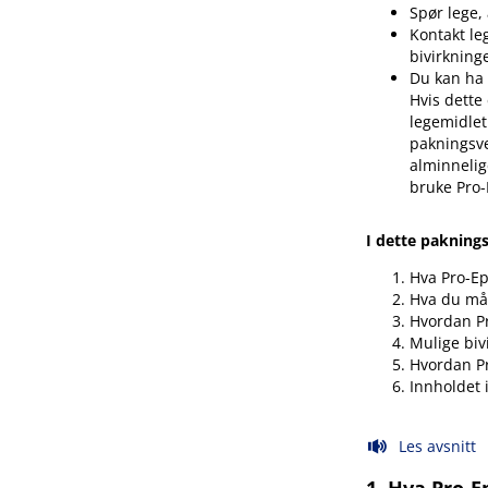
Spør lege,
Kontakt le
bivirkning
Du kan ha 
Hvis dette 
legemidlet
pakningsve
alminnelige
bruke Pro-
I dette pakning
Hva Pro-Ep
Hva du må 
Hvordan Pr
Mulige biv
Hvordan P
Innholdet 
Les avsnitt