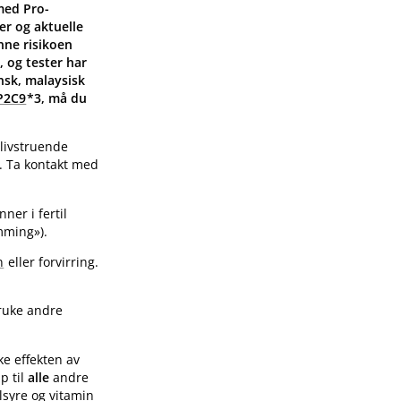
 med Pro-
er og aktuelle
enne risikoen
, og tester har
nsk, malaysisk
P2C9
*3, må du
 livstruende
. Ta kontakt med
ner i fertil
mming»).
n
eller forvirring.
bruke andre
ke effekten av
p til
alle
andre
lsyre og vitamin