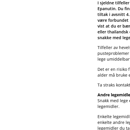
I sjeldne tilfel
Epanutin. Du fi
tiltak i avsnitt
være forbundet m
vist at du er bæ
eller thailandsk
snakke med lege
Tilfeller av heve
pusteproblemer 
lege umiddelbart
Det er en risiko 
alder må bruke e
Ta straks kontak
Andre legemidle
Snakk med lege e
legemidler.
Enkelte legemidl
enkelte andre leg
legemidler du ta