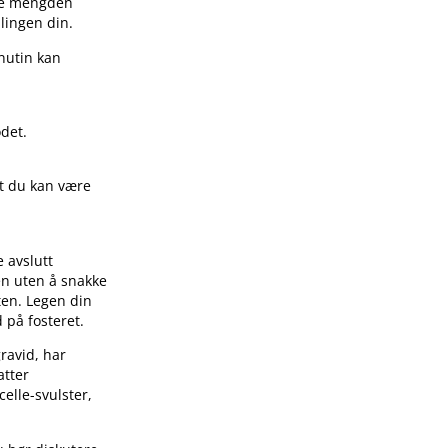
mme mengden
lingen din.
nutin kan
odet.
at du kan være
 avslutt
en uten å snakke
ten. Legen din
 på fosteret.
ravid, har
atter
celle-svulster,