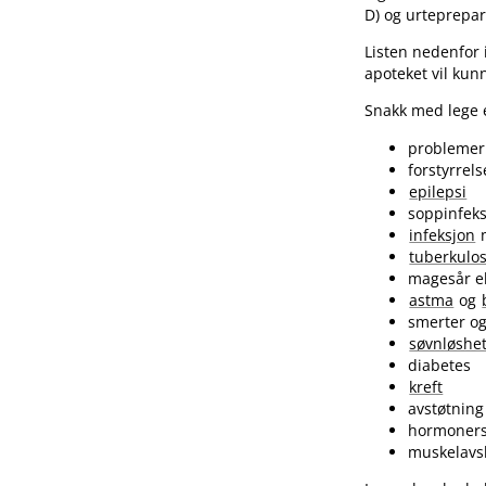
D) og urteprepar
Listen nedenfor 
apoteket vil kun
Snakk med lege e
problemer
forstyrrel
epilepsi
soppinfek
infeksjon
tuberkulo
magesår e
astma
og
smerter o
søvnløshe
diabetes
kreft
avstøtning
hormonerst
muskelavsl