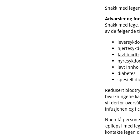
Snakk med legen
Advarsler og for
Snakk med lege, 
av de følgende t
leversykd
hjertesykd
lavt blodt
nyresykd
lavt innho
diabetes
spesiell di
Redusert blodtry
bivirkningene ka
vil derfor overv
infusjonen og i c
Noen få personer
epilepsi
med leg
kontakte legen di