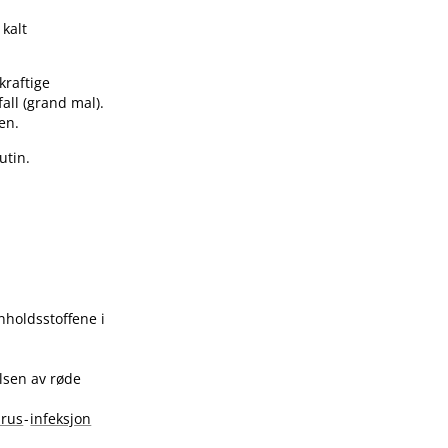
 kalt
kraftige
fall (grand mal).
en.
utin.
nholdsstoffene i
lsen av røde
irus
-
infeksjon