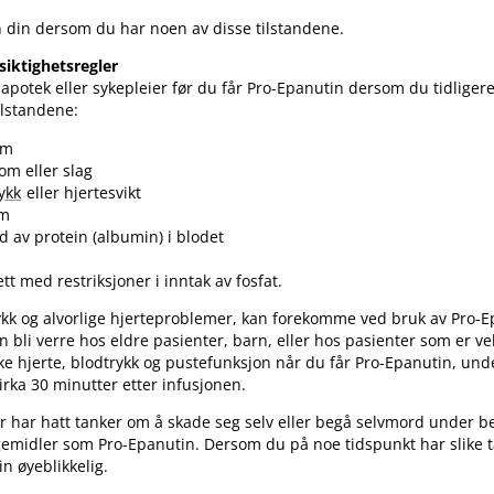
 din dersom du har noen av disse tilstandene.
siktighetsregler
apotek eller sykepleier før du får Pro-Epanutin dersom du tidliger
ilstandene:
om
om eller slag
rykk
eller hjertesvikt
om
ld av protein (albumin) i blodet
ett med restriksjoner i inntak av fosfat.
kk og alvorlige hjerteproblemer, kan forekomme ved bruk av Pro-E
n bli verre hos eldre pasienter, barn, eller hos pasienter som er ve
åke hjerte, blodtrykk og pustefunksjon når du får Pro-Epanutin, und
irka 30 minutter etter infusjonen.
 har hatt tanker om å skade seg selv eller begå selvmord under b
emidler som Pro-Epanutin. Dersom du på noe tidspunkt har slike 
n øyeblikkelig.