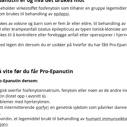
Epanutin er og hva det brukes mot
eholder virkestoffet fosfenytoin som tilhører en gruppe legemidler
som brukes til behandling av
epilepsi
.
kes av voksne og barn som er fem år eller eldre, til behandling av 
l eller krampeanfall (status epilepticus) av typen tonisk-kloniske an
es til å kontrollere eller forebygge anfall etter operasjoner i hjern
d legen din dersom du er usikker på hvorfor du har fått Pro-Epan
 vite før du får Pro-Epanutin
Pro-Epanutin dersom:
rgisk overfor fosfenytoinnatrium, fenytoin eller noen av de andre in
n (listet opp i avsnitt 6).
oblemer med hjerterytmen.
tt intermitterende
porfyri
en genetisk sykdom som påvirker danne
.
avirdin, et legemiddel brukt til behandling av
humant immunsviktv
sjon
).