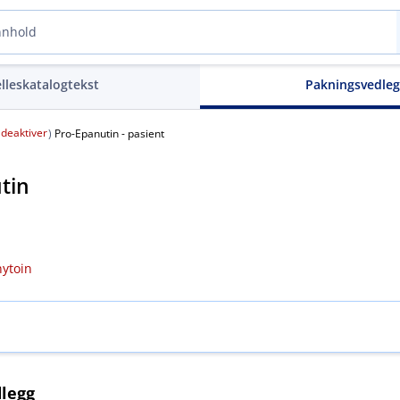
elleskatalogtekst
Pakningsvedle
deaktiver
(
)
Pro-Epanutin - pasient
tin
nytoin
legg