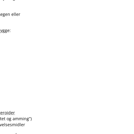
Legen eller
bygge:
teroider
itet og amming”)
velsesmidler