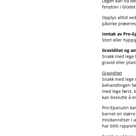
Legen kan ha be
fenytoin i blode
Opplys alltid ve
påvirke prøveres
Inntak av Pro-
Stort eller hypp
Graviditet og 
Snakk med lege f
gravid eller plan
Graviditet
Snakk med lege u
behandlingen fø
med lege først, 
kan beslutte å e
Pro-Epanutin kan
barnet en større
misdannelser i an
har blitt rapport