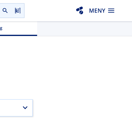
MENY
gg