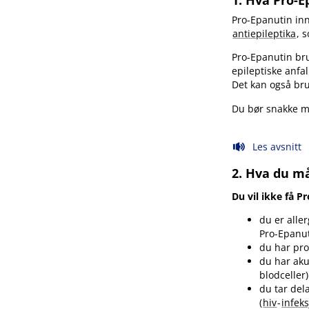
1. Hva Pro-
Pro-Epanutin inn
antiepileptika
, 
Pro-Epanutin bru
epileptiske anfal
Det kan også bruk
Du bør snakke me
Les avsnitt
2. Hva du må
Du vil ikke få 
du er alle
Pro-Epanuti
du har pr
du har aku
blodceller)
du tar del
(
hiv
-
infek