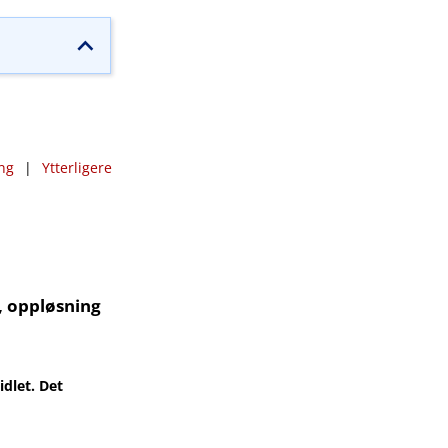
ng
|
Ytterligere
, oppløsning
dlet. Det