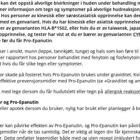
ler kan det oppstå alvorlige bivirkninger i huden under behandling
nner informasjon om tegn og symptomer på alvorlige hudreaksjon
 4. Hos personer av kinesisk eller sørøstasiatisk opprinnelse kan d
ed en genvariant. Hvis du har kinesisk eller asiatisk opprinnelse
rer av genvarianten HLA-B*1502, eller hvis du er av taiwansk, japa
 opprinnelse, og tester har vist at du er bærer av genvarianten
CY
 før du får Pro-Epanutin
.
lser i ansikt, munn (leppe, tannkjøtt, tunge) og hals som kan føre til
er rapportert hos personer behandlet med fenytoin og fosfenytoin
 hvis du får slike tegn eller symptomer.
for skade på fosteret hvis Pro-Epanutin brukes under graviditet. Kvin
ffektive prevensjonsmidler med Pro-Epanutin (se «Graviditet og a
t med lege dersom du får hudutslett eller tegn på
allergisk reaksjo
r og Pro-Epanutin
ller apotek dersom du bruker, nylig har brukt eller planlegger å 
er kan påvirke effekten av Pro-Epanutin, og Pro-Epanutin kan påvir
emidler når de tas samtidig. Det er viktig at legen din får kjennska
r. Dette omfatter legemidler både med og uten resept (inkludert fo