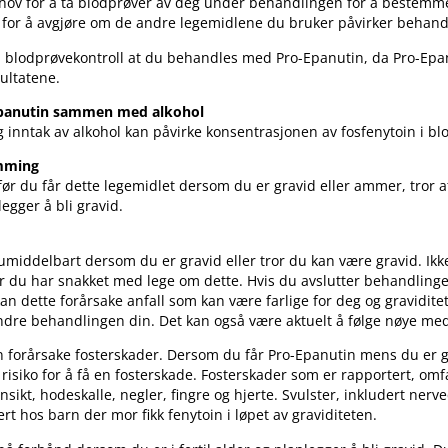
hov for å ta blodprøver av deg under behandlingen for å beste
t for å avgjøre om de andre legemidlene du bruker påvirker behand
d blodprøvekontroll at du behandles med Pro-Epanutin, da Pro-Epa
ultatene.
Epanutin sammen med alkohol
ig inntak av alkohol kan påvirke konsentrasjonen av fosfenytoin i bl
amming
ør du får dette legemidlet dersom du er gravid eller ammer, tror 
legger å bli gravid.
middelbart dersom du er gravid eller tror du kan være gravid. Ikke
r du har snakket med lege om dette. Hvis du avslutter behandling
kan dette forårsake anfall som kan være farlige for deg og gravidite
ndre behandlingen din. Det kan også være aktuelt å følge nøye med
 forårsake fosterskader. Dersom du får Pro-Epanutin mens du er g
 risiko for å få en fosterskade. Fosterskader som er rapportert, omf
sikt, hodeskalle, negler, fingre og hjerte. Svulster, inkludert nerve
ert hos barn der mor fikk fenytoin i løpet av graviditeten.