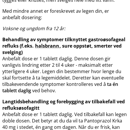
Med mindre annet er foreskrevet av legen din, er
anbefalt dosering:
Voksne og ungdom fra 12 år:
Behandling av symptomer tilknyttet gastroøsofageal
refluks (f.eks.
halsbrann
, sure oppstøt, smerter ved
svelging)
Anbefalt dose er 1 tablett daglig. Denne dosen gir
vanligvis lindring etter 2 til 4 uker - maksimalt etter
ytterligere 4 uker. Legen din bestemmer hvor lenge du
skal fortsette å ta legemiddelet. Deretter kan eventuelle
tilbakevendende symptomer kontrolleres ved å
ta én
tablett daglig
ved behov.
Langtidsbehandling og forebygging av tilbakefall ved
refluksøsofagitt
Anbefalt dose er 1 tablett daglig. Ved tilbakefall kan legen
doble dosen. Det betyr at du da vil ta Pantoprazol Krka
40 mg i stedet, én gang om dagen. Når du er frisk, kan