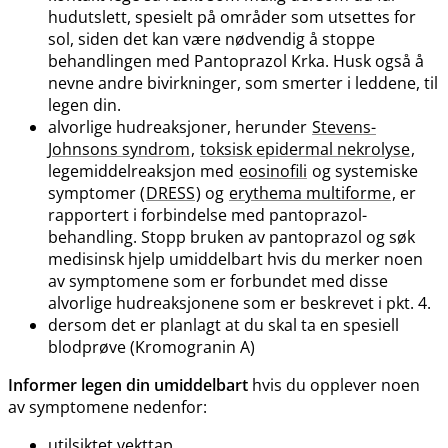
hudutslett, spesielt på områder som utsettes for
sol, siden det kan være nødvendig å stoppe
behandlingen med Pantoprazol Krka. Husk også å
nevne andre bivirkninger, som smerter i leddene, til
legen din.
alvorlige hudreaksjoner, herunder
Stevens-
Johnsons syndrom
,
toksisk epidermal nekrolyse
,
legemiddelreaksjon med
eosinofili
og systemiske
symptomer (
DRESS
) og
erythema multiforme
, er
rapportert i forbindelse med pantoprazol-
behandling. Stopp bruken av pantoprazol og søk
medisinsk hjelp umiddelbart hvis du merker noen
av symptomene som er forbundet med disse
alvorlige hudreaksjonene som er beskrevet i pkt. 4.
dersom det er planlagt at du skal ta en spesiell
blodprøve (Kromogranin A)
Informer legen din umiddelbart
hvis du opplever noen
av symptomene nedenfor:
utilsiktet vekttap