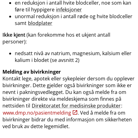
en reduksjon i antall hvite blodceller, noe som kan
føre til hyppigere
infeksjoner
unormal reduksjon i antall røde og hvite blodceller
samt
blodplater
Ikke kjent
(kan forekomme hos et ukjent antall
personer):
nedsatt nivå av natrium, magnesium, kalsium eller
kalium i blodet (se avsnitt 2)
Melding av bivirkninger
Kontakt lege, apotek eller sykepleier dersom du opplever
bivirkninger. Dette gjelder også bivirkninger som ikke er
nevnt i pakningsvedlegget. Du kan også melde fra om
bivirkninger direkte via meldeskjema som finnes på
nettsiden til
Direktoratet for medisinske produkter
:
www.dmp.no​/​pasientmelding
. Ved å melde fra om
bivirkninger bidrar du med informasjon om sikkerheten
ved bruk av dette legemidlet.