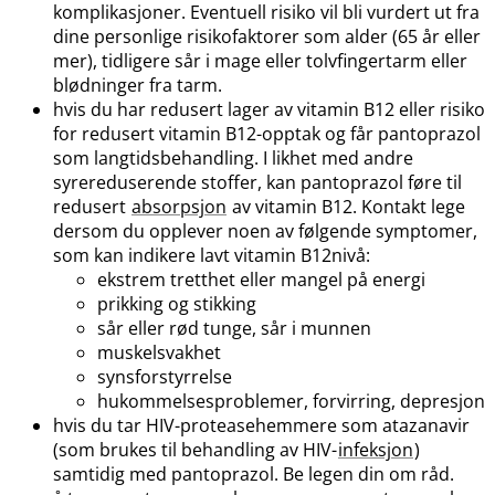
komplikasjoner. Eventuell risiko vil bli vurdert ut fra
dine personlige risikofaktorer som alder (65 år eller
mer), tidligere sår i mage eller tolvfingertarm eller
blødninger fra tarm.
hvis du har redusert lager av vitamin B12 eller risiko
for redusert vitamin B12-opptak og får pantoprazol
som langtidsbehandling. I likhet med andre
syrereduserende stoffer, kan pantoprazol føre til
redusert
absorpsjon
av vitamin B12. Kontakt lege
dersom du opplever noen av følgende symptomer,
som kan indikere lavt vitamin B12nivå:
ekstrem tretthet eller mangel på energi
prikking og stikking
sår eller rød tunge, sår i munnen
muskelsvakhet
synsforstyrrelse
hukommelsesproblemer, forvirring, depresjon
hvis du tar HIV-proteasehemmere som atazanavir
(som brukes til behandling av HIV-
infeksjon
)
samtidig med pantoprazol. Be legen din om råd.