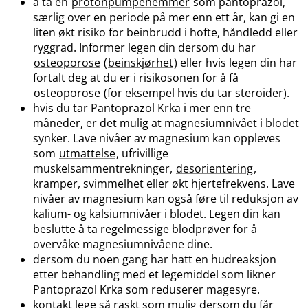
å ta en
protonpumpehemmer
som pantoprazol,
særlig over en periode på mer enn ett år, kan gi en
liten økt risiko for beinbrudd i hofte, håndledd eller
ryggrad. Informer legen din dersom du har
osteoporose
(
beinskjørhet
) eller hvis legen din har
fortalt deg at du er i risikosonen for å få
osteoporose
(for eksempel hvis du tar steroider).
hvis du tar Pantoprazol Krka i mer enn tre
måneder, er det mulig at magnesiumnivået i blodet
synker. Lave nivåer av magnesium kan oppleves
som
utmattelse
, ufrivillige
muskelsammentrekninger,
desorientering
,
kramper, svimmelhet eller økt hjertefrekvens. Lave
nivåer av magnesium kan også føre til reduksjon av
kalium- og kalsiumnivåer i blodet. Legen din kan
beslutte å ta regelmessige blodprøver for å
overvåke magnesiumnivåene dine.
dersom du noen gang har hatt en hudreaksjon
etter behandling med et legemiddel som likner
Pantoprazol Krka som reduserer magesyre.
kontakt lege så raskt som mulig dersom du får