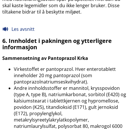
skal kaste legemidler som du ikke lenger bruker. Disse
tiltakene bidrar til å beskytte miljøet.
Les avsnitt
6. Innholdet i pakningen og ytterligere
informasjon
Sammensetning av Pantoprazol Krka
Virkestoffet er pantoprazol. Hver enterotablett
inneholder 20 mg pantoprazol (som
pantoprazolnatriumseskvihydrat).
Andre innholdsstoffer er mannitol, krysspovidon
(type A, type B), natriumkarbonat, sorbitol (E420) og
kalsiumstearat i tablettkjernen og hypromellose,
povidon (K25), titandioksid (E171), gult jernoksid
(E172), propylenglykol,
metakrylsyreetylakrylatkopolymer,
natriumlaurylsulfat, polysorbat 80, makrogol 6000