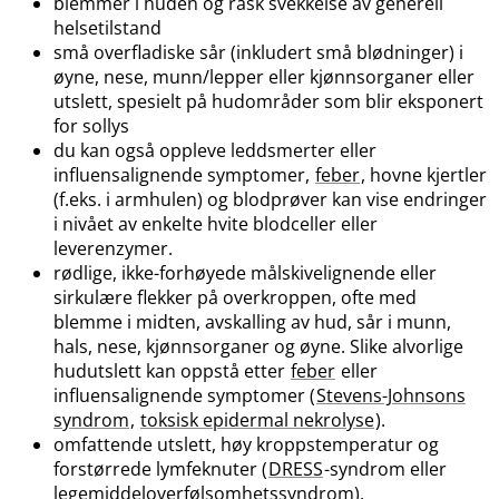
blemmer i huden og rask svekkelse av generell
helsetilstand
små overfladiske sår (inkludert små blødninger) i
øyne, nese, munn​/​lepper eller kjønnsorganer eller
utslett, spesielt på hudområder som blir eksponert
for sollys
du kan også oppleve leddsmerter eller
influensalignende symptomer,
feber
, hovne kjertler
(f.eks. i armhulen) og blodprøver kan vise endringer
i nivået av enkelte hvite blodceller eller
leverenzymer.
rødlige, ikke-forhøyede målskivelignende eller
sirkulære flekker på overkroppen, ofte med
blemme i midten, avskalling av hud, sår i munn,
hals, nese, kjønnsorganer og øyne. Slike alvorlige
hudutslett kan oppstå etter
feber
eller
influensalignende symptomer (
Stevens-Johnsons
syndrom
,
toksisk epidermal nekrolyse
).
omfattende utslett, høy kroppstemperatur og
forstørrede lymfeknuter (
DRESS
-syndrom eller
legemiddeloverfølsomhetssyndrom).