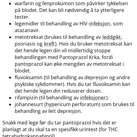
warfarin og fenprokumon som påvirker tykkelsen
på blodet. Det kan bli nødvendig å ta ytterligere
tester.
legemidler til behandling av HIV-
infeksjon
, som
atazanavir.
metotreksat (brukes til behandling av
leddgikt
,
psoriasis og
kreft
). Hvis du bruker metotreksat kan
det hende legen din vil midlertidig stoppe
behandlingen med Pantoprazol Krka, fordi
pantoprazol kan øke mengden av metotreksat i
blodet.
fluvoksamin (til behandling av depresjon og andre
psykiske sykdommer). Hvis du tar fluvoksamin kan
det hende legen din reduserer dosen.
rifampizin (til behandling av
infeksjoner
).
johannesurt (hypericum perforatum) som brukes til
behandling av lett depresjon.
Snakk med lege før du tar pantoprazol hvis det er
planlagt at du skal ta en spesifikk urintest (for THC
tetrahydrokannabinol).