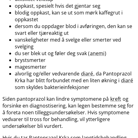
oppkast, spesielt hvis det gjentar seg
blodig oppkast, kan se ut som mørk kaffegrut i
oppkastet
dersom du oppdager blod i avføringen, den kan se
svart eller tjæreaktig ut
vanskeligheter med å svelge eller smerter ved
svelging
du ser blek ut og føler deg svak (
anemi
)
brystsmerter
magesmerter
alvorlig og​/​eller vedvarende
diaré
, da Pantoprazol
Krka har blitt forbundet med en liten økning i
diaré
som skyldes bakterieinfeksjoner
Siden pantoprazol kan lindre symptomene på
kreft
og
forsinke en diagnostisering, kan legen bestemme seg for
å foreta noen tilleggsundersøkelser. Hvis symptomene
vedvarer til tross for behandling, vil ytterligere
undersøkelser bli vurdert.
Hvis du tar Pantoprazol Krka som langtidsbehandling