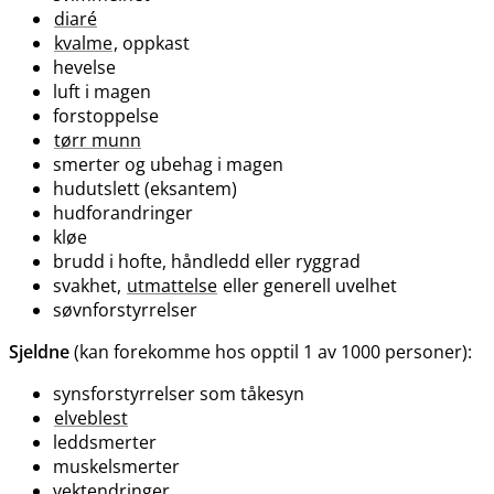
diaré
kvalme
, oppkast
hevelse
luft i magen
forstoppelse
tørr munn
smerter og ubehag i magen
hudutslett (eksantem)
hudforandringer
kløe
brudd i hofte, håndledd eller ryggrad
svakhet,
utmattelse
eller generell uvelhet
søvnforstyrrelser
Sjeldne
(kan forekomme hos opptil 1 av 1000 personer):
synsforstyrrelser som tåkesyn
elveblest
leddsmerter
muskelsmerter
vektendringer