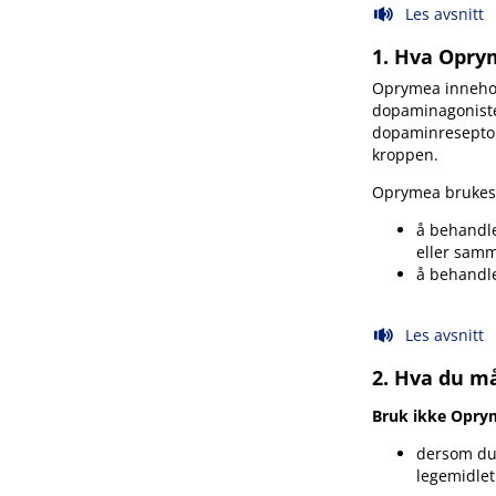
Les avsnitt
1. Hva Opry
Oprymea innehold
dopaminagoniste
dopaminreseptor
kroppen.
Oprymea brukes 
å behandl
eller sam
å behandle
Les avsnitt
2. Hva du m
Bruk ikke Opry
dersom du 
legemidlet 