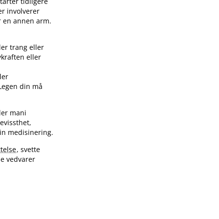
arter tidligere
er involverer
er en annen arm.
er trang eller
kraften eller
ler
. Legen din må
kler mani
evissthet,
din medisinering.
telse
, svette
ne vedvarer