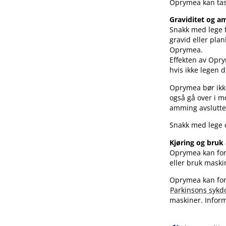
Oprymea kan tas
Graviditet og 
Snakk med lege f
gravid eller pla
Oprymea.
Effekten av Opry
hvis ikke legen d
Oprymea bør ikk
også gå over i m
amming avslutte
Snakk med lege e
Kjøring og bruk
Oprymea kan forår
eller bruk maski
Oprymea kan for
Parkinsons syk
maskiner. Inform