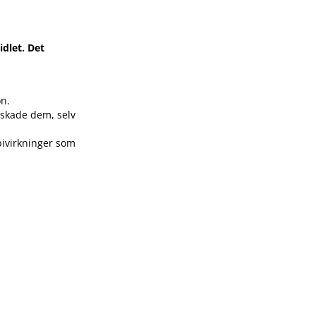
dlet. Det
on.
n skade dem, selv
bivirkninger som