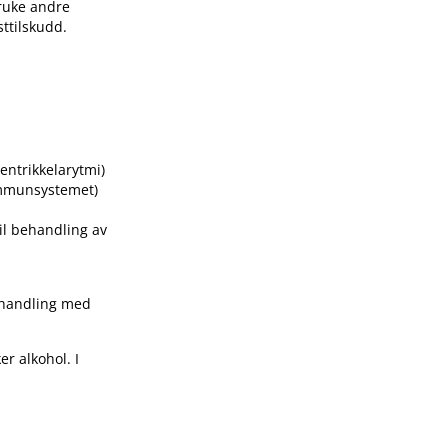
bruke andre
sttilskudd.
entrikkelarytmi)
immunsystemet)
il behandling av
behandling med
er alkohol. I