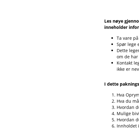
Les nøye gjenno
inneholder info
Ta vare på
Spør lege 
Dette legem
om de har
Kontakt le
ikke er ne
I dette pakning
Hva Oprym
Hva du må
Hvordan d
Mulige biv
Hvordan d
Innholdet 