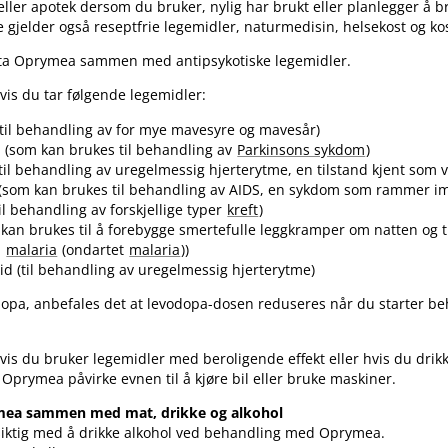
ller apotek dersom du bruker, nylig har brukt eller planlegger å 
e gjelder også reseptfrie legemidler, naturmedisin, helsekost og ko
ta Oprymea sammen med antipsykotiske legemidler.
hvis du tar følgende legemidler:
(til behandling av for mye mavesyre og mavesår)
(som kan brukes til behandling av
Parkinsons sykdom
)
(til behandling av uregelmessig hjerterytme, en tilstand kjent som v
 (som kan brukes til behandling av AIDS, en sykdom som rammer 
til behandling av forskjellige typer
kreft
)
 kan brukes til å forebygge smertefulle leggkramper om natten og t
m
malaria
(ondartet
malaria
))
d (til behandling av uregelmessig hjerterytme)
odopa, anbefales det at levodopa-dosen reduseres når du starter 
hvis du bruker legemidler med beroligende effekt eller hvis du drikk
an Oprymea påvirke evnen til å kjøre bil eller bruke maskiner.
mea sammen med mat, drikke og alkohol
siktig med å drikke alkohol ved behandling med Oprymea.