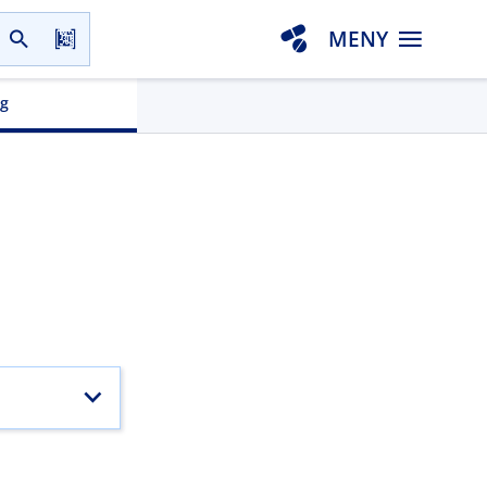
MENY
gg