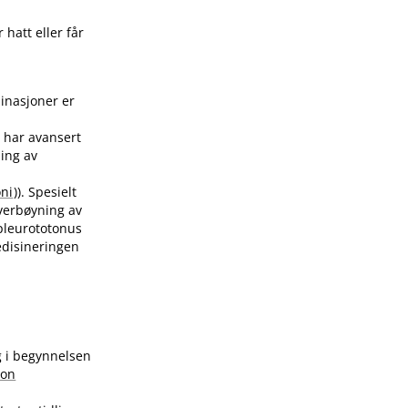
hatt eller får
sinasjoner er
u har avansert
ing av
oni
)). Spesielt
overbøyning av
 pleurototonus
edisineringen
ig i begynnelsen
jon