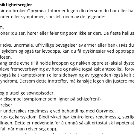
siktighetsregler
ør du bruker Oprymea. Informer legen din dersom du har eller har 
ander eller symptomer, spesielt noen av de følgende:
m.
oner (du ser, hører eller føler ting som ikke er der). De fleste hallu
r
(dvs. unormale, ufrivillige bevegelser av armer eller ben). Hvis d
s sykdom
og også tar levodopa, kan du få
dyskinesier
ved opptrapp
dosen.
anglende evne til å holde kroppen og nakken oppreist (aksial
dyst
leve fremoverbøyning av hode og nakke (også kalt antecollis), for
(også kalt kamptokormi) eller sidebøyning av ryggraden (også kalt
-syndrom). Dersom dette inntreffer, må kanskje legen din justere m
og plutselige søvnepisoder.
for eksempel symptomer som ligner på
schizofreni
).
rrelser
r undersøkes regelmessig ved behandling med Oprymea.
jerte- og karsykdom. Blodtrykket bør kontrolleres regelmessig, særl
ingen. Dette er nødvendig for å unngå såkalt ortostatisk
hypotens
sfall når man reiser seg opp).