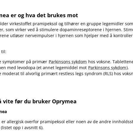
mea er og hva det brukes mot
er virkestoffet pramipeksol og tilhører en gruppe legemidler som
r, som virker ved å stimulere dopaminreseptorene i hjernen. Stim
ene utløser nerveimpulser i hjernen som hjelper med å kontroller
til:
e symptomer på primær
Parkinsons sykdom
hos voksne. Tablettene
men med levodopa (et annet legemiddel mot
Parkinsons sykdom
).
 moderat til alvorlig primært restless legs syndrom (RLS) hos voks
å vite før du bruker Oprymea
mea
er allergisk overfor pramipeksol eller noen av de andre innholdsst
(listet opp i avsnitt 6).