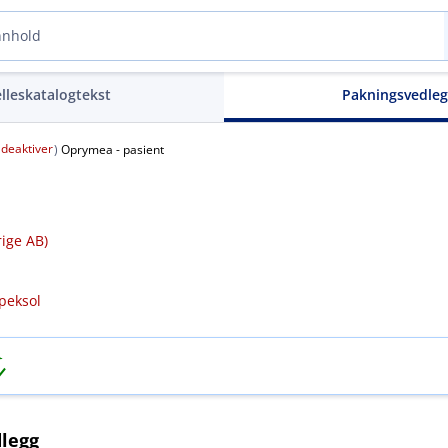
elleskatalogtekst
Pakningsvedle
deaktiver
(
)
Oprymea - pasient
ige AB)
peksol
legg