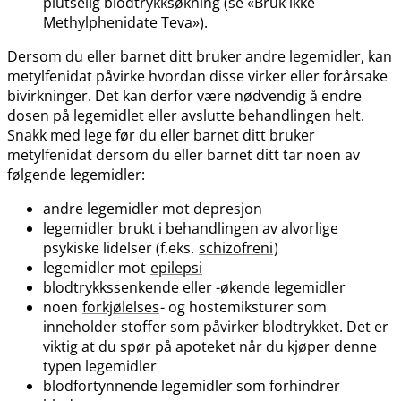
plutselig blodtrykksøkning (se «Bruk ikke
Methylphenidate Teva»).
Dersom du eller barnet ditt bruker andre legemidler, kan
metylfenidat påvirke hvordan disse virker eller forårsake
bivirkninger. Det kan derfor være nødvendig å endre
dosen på legemidlet eller avslutte behandlingen helt.
Snakk med lege før du eller barnet ditt bruker
metylfenidat dersom du eller barnet ditt tar noen av
følgende legemidler:
andre legemidler mot depresjon
legemidler brukt i behandlingen av alvorlige
psykiske lidelser (f.eks.
schizofreni
)
legemidler mot
epilepsi
blodtrykkssenkende eller -økende legemidler
noen
forkjølelses
- og hostemiksturer som
inneholder stoffer som påvirker blodtrykket. Det er
viktig at du spør på apoteket når du kjøper denne
typen legemidler
blodfortynnende legemidler som forhindrer