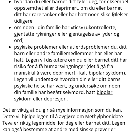
hvordan du eller barnet ditt føler deg, for eksempel
oppstemthet eller deprimert, om du eller barnet
ditt har rare tanker eller har hatt noen slike følelser
tidligere
om noen i din familie har «tics» (ukontrollerte,
gjentatte rykninger eller gjentagelse av lyder og
ord)
psykiske problemer eller atferdsproblemer du, ditt
barn eller andre familiemedlemmer har eller har
hatt. Legen vil diskutere om du eller barnet ditt har
risiko for å få humørsvingninger (det å gå fra
manisk til å være deprimert - kalt
bipolar sykdom
).
Legen vil undersøke hvordan din eller ditt barns
psykiske helse har vært, og undersøke om noen i
din familie har begått selvmord, hatt
bipolar
sykdom
eller depresjon.
Det er viktig at du gir så mye informasjon som du kan.
Dette vil hjelpe legen til å avgjøre om Methylphenidate
Teva er riktig legemiddel for deg eller barnet ditt. Legen
kan også bestemme at andre medisinske prøver er