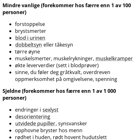
Mindre vanlige (forekommer hos færre enn 1 av 100
personer)
forstoppelse
brystsmerter
blod i urinen
dobbeltsyn
eller tåkesyn
tørre øyne
muskelsmerter, muskelrykninger,
muskelkramper
økte leververdier (sett i blodprøver)
sinne, du føler deg gråtkvalt, overdreven
oppmerksomhet på omgivelsene, spenning
Sjeldne (forekommer hos færre enn 1 av 1 000
personer)
endringer i
sexlyst
desorientering
utvidede pupiller
, synsvansker
opphovne bryster hos menn
rødhet i huden, rødt hovent hudutslett