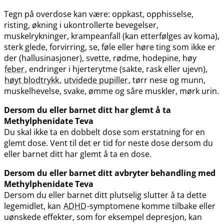
Tegn på overdose kan være: oppkast, opphisselse,
risting, økning i ukontrollerte bevegelser,
muskelrykninger, krampeanfall (kan etterfølges av koma),
sterk glede, forvirring, se, føle eller høre ting som ikke er
der (hallusinasjoner), svette, rødme, hodepine, høy
feber
, endringer i hjerterytme (sakte, rask eller ujevn),
høyt blodtrykk
,
utvidede pupiller
, tørr nese og munn,
muskelhevelse, svake, ømme og såre muskler, mørk urin.
Dersom du eller barnet ditt har glemt å ta
Methylphenidate Teva
Du skal ikke ta en dobbelt dose som erstatning for en
glemt dose. Vent til det er tid for neste dose dersom du
eller barnet ditt har glemt å ta en dose.
Dersom du eller barnet ditt avbryter behandling med
Methylphenidate Teva
Dersom du eller barnet ditt plutselig slutter å ta dette
legemidlet, kan
ADHD
-symptomene komme tilbake eller
uønskede effekter, som for eksempel depresjon, kan