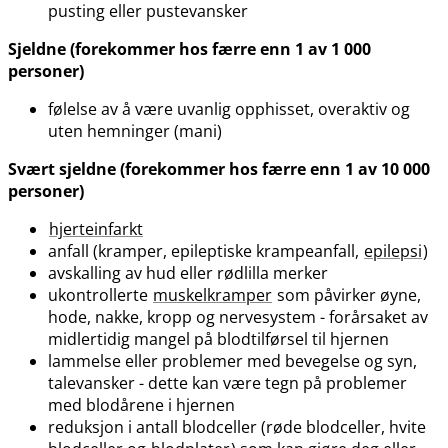
pusting eller pustevansker
Sjeldne (forekommer hos færre enn 1 av 1 000
personer)
følelse av å være uvanlig opphisset, overaktiv og
uten hemninger (mani)
Svært sjeldne (forekommer hos færre enn 1 av 10 000
personer)
hjerteinfarkt
anfall (kramper, epileptiske krampeanfall,
epilepsi
)
avskalling av hud eller rødlilla merker
ukontrollerte
muskelkramper
som påvirker øyne,
hode, nakke, kropp og nervesystem - forårsaket av
midlertidig mangel på blodtilførsel til hjernen
lammelse eller problemer med bevegelse og syn,
talevansker - dette kan være tegn på problemer
med blodårene i hjernen
reduksjon i antall blodceller (røde blodceller, hvite