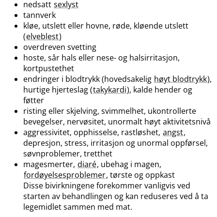
nedsatt
sexlyst
tannverk
kløe, utslett eller hovne, røde, kløende utslett
(
elveblest
)
overdreven svetting
hoste, sår hals eller nese- og halsirritasjon,
kortpustethet
endringer i blodtrykk (hovedsakelig
høyt blodtrykk
),
hurtige hjerteslag (
takykardi
), kalde hender og
føtter
risting eller skjelving, svimmelhet, ukontrollerte
bevegelser, nervøsitet, unormalt høyt aktivitetsnivå
aggressivitet, opphisselse, rastløshet,
angst
,
depresjon, stress, irritasjon og unormal oppførsel,
søvnproblemer, tretthet
magesmerter,
diaré
, ubehag i magen,
fordøyelsesproblemer
, tørste og oppkast
Disse bivirkningene forekommer vanligvis ved
starten av behandlingen og kan reduseres ved å ta
legemidlet sammen med mat.