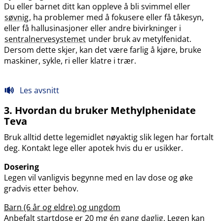
Du eller barnet ditt kan oppleve å bli svimmel eller
søvnig
, ha problemer med å fokusere eller få tåkesyn,
eller få hallusinasjoner eller andre bivirkninger i
sentralnervesystemet
under bruk av metylfenidat.
Dersom dette skjer, kan det være farlig å kjøre, bruke
maskiner, sykle, ri eller klatre i trær.
Les avsnitt
3. Hvordan du bruker Methylphenidate
Teva
Bruk alltid dette legemidlet nøyaktig slik legen har fortalt
deg. Kontakt lege eller apotek hvis du er usikker.
Dosering
Legen vil vanligvis begynne med en lav dose og øke
gradvis etter behov.
Barn (6 år og eldre) og ungdom
Anbefalt startdose er 20 mg én gang daglig. Legen kan