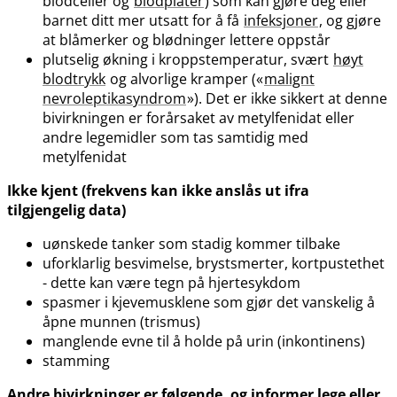
blodceller og
blodplater
) som kan gjøre deg eller
barnet ditt mer utsatt for å få
infeksjoner
, og gjøre
at blåmerker og blødninger lettere oppstår
plutselig økning i kroppstemperatur, svært
høyt
blodtrykk
og alvorlige kramper («
malignt
nevroleptikasyndrom
»). Det er ikke sikkert at denne
bivirkningen er forårsaket av metylfenidat eller
andre legemidler som tas samtidig med
metylfenidat
Ikke kjent (frekvens kan ikke anslås ut ifra
tilgjengelig data)
uønskede tanker som stadig kommer tilbake
uforklarlig besvimelse, brystsmerter, kortpustethet
- dette kan være tegn på hjertesykdom
spasmer i kjevemusklene som gjør det vanskelig å
åpne munnen (trismus)
manglende evne til å holde på urin (inkontinens)
stamming
Andre bivirkninger er følgende, og informer lege eller