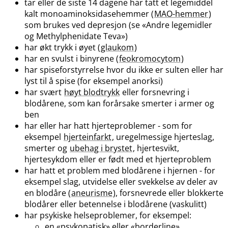
tar eller de siste 14 dagene har tatt et legemiddel
kalt monoaminoksidasehemmer (
MAO-hemmer
)
som brukes ved depresjon (se «Andre legemidler
og Methylphenidate Teva»)
har økt trykk i øyet (
glaukom
)
har en svulst i binyrene (
feokromocytom
)
har spiseforstyrrelse hvor du ikke er sulten eller har
lyst til å spise (for eksempel anorksi)
har svært
høyt blodtrykk
eller forsnevring i
blodårene, som kan forårsake smerter i armer og
ben
har eller har hatt hjerteproblemer - som for
eksempel
hjerteinfarkt
, uregelmessige hjerteslag,
smerter og
ubehag i brystet
, hjertesvikt,
hjertesykdom eller er født med et hjerteproblem
har hatt et problem med blodårene i hjernen - for
eksempel slag, utvidelse eller svekkelse av deler av
en blodåre (
aneurisme
), forsnevrede eller blokkerte
blodårer eller betennelse i blodårene (vaskulitt)
har psykiske helseproblemer, for eksempel:
en «psykopatisk» eller «borderline»