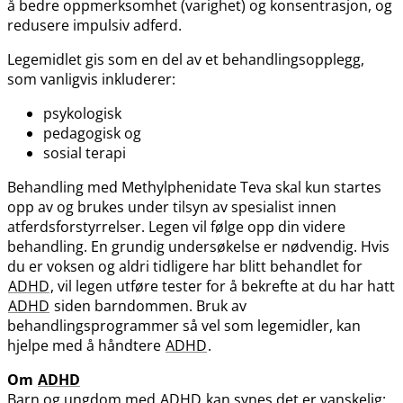
å bedre oppmerksomhet (varighet) og konsentrasjon, og
redusere impulsiv adferd.
Legemidlet gis som en del av et behandlingsopplegg,
som vanligvis inkluderer:
psykologisk
pedagogisk og
sosial terapi
Behandling med Methylphenidate Teva skal kun startes
opp av og brukes under tilsyn av spesialist innen
atferdsforstyrrelser. Legen vil følge opp din videre
behandling. En grundig undersøkelse er nødvendig. Hvis
du er voksen og aldri tidligere har blitt behandlet for
ADHD
, vil legen utføre tester for å bekrefte at du har hatt
ADHD
siden barndommen. Bruk av
behandlingsprogrammer så vel som legemidler, kan
hjelpe med å håndtere
ADHD
.
Om
ADHD
Barn og ungdom med
ADHD
kan synes det er vanskelig: