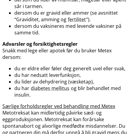
sår i tarmen.
dersom du er gravid eller ammer (se avsnittet
“Graviditet, amming og
fertilitet
”).
dersom du vaksineres med levende vaksiner på
samme tid.
Advarsler og forsiktighetsregler
Snakk med lege eller apotek før du bruker Metex
dersom:
du er eldre eller føler deg generelt uvel eller svak,
du har nedsatt leverfunksjon,
du lider av dehydrering (væsketap),
du har
diabetes mellitus
og blir behandlet med
insulin.
Særlige forholdsregler ved behandling med Metex
Metotreksat kan midlertidig påvirke sæd- og
eggproduksjonen. Metotreksat kan forårsake
spontanabort og alvorlige medfødte misdannelser. Du
og partneren din må derfor unngå å bli gravid mens du