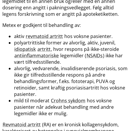
legemidlet til en annen bruk og​/​eller med en annen
dosering enn angitt i pakningsvedlegget. Følg alltid
legens forskrivning som er angitt på apoteketiketten.
Metex er godkjent til behandling av:
aktiv
revmatoid artritt
hos voksne pasienter.
polyartrittiske former av alvorlig, aktiv, juvenil,
idiopatisk
artritt
, hvor respons på ikke-steroide
antiinflammatoriske
legemidler (
NSAIDs
) ikke har
vært tilfredsstillende.
alvorlig, vedvarende, invalidiserende psoriasis, som
ikke gir tilfredsstillende respons på andre
behandlingsformer, f.eks. fototerapi, PUVA og
retinoider, samt kraftig psoriasisartritt hos voksne
pasienter.
mild til moderat
Crohns sykdom
hos voksne
pasienter når adekvat behandling med andre
legemidler ikke er mulig.
Revmatoid artritt
(RA) er en kronisk kollagensykdom,
karakterisert av betennelse i synovialmembranene