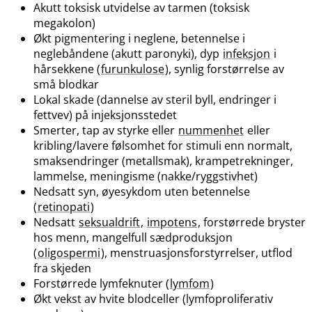
Akutt toksisk utvidelse av tarmen (toksisk
megakolon)
Økt pigmentering i neglene, betennelse i
neglebåndene (akutt paronyki), dyp
infeksjon
i
hårsekkene (
furunkulose
), synlig forstørrelse av
små blodkar
Lokal skade (dannelse av steril byll, endringer i
fettvev) på injeksjonsstedet
Smerter, tap av styrke eller
nummenhet
eller
kribling​/​lavere følsomhet for stimuli enn normalt,
smaksendringer (metallsmak), krampetrekninger,
lammelse, meningisme (nakke​/​ryggstivhet)
Nedsatt syn, øyesykdom uten betennelse
(
retinopati
)
Nedsatt
seksualdrift
,
impotens
, forstørrede bryster
hos menn, mangelfull sædproduksjon
(
oligospermi
), menstruasjonsforstyrrelser, utflod
fra skjeden
Forstørrede lymfeknuter (
lymfom
)
Økt vekst av hvite blodceller (lymfoproliferativ