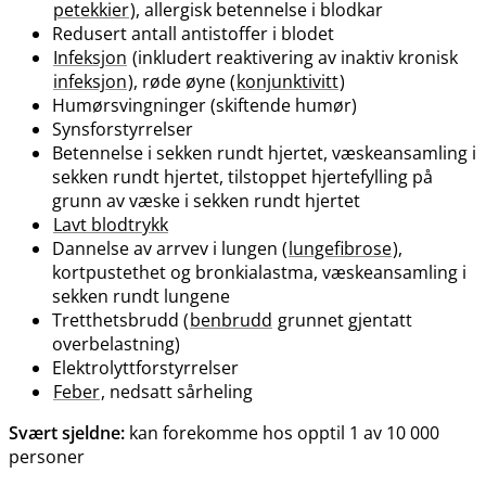
petekkier
), allergisk betennelse i blodkar
Redusert antall antistoffer i blodet
Infeksjon
(inkludert reaktivering av inaktiv kronisk
infeksjon
), røde øyne (
konjunktivitt
)
Humørsvingninger (skiftende humør)
Synsforstyrrelser
Betennelse i sekken rundt hjertet, væskeansamling i
sekken rundt hjertet, tilstoppet hjertefylling på
grunn av væske i sekken rundt hjertet
Lavt blodtrykk
Dannelse av arrvev i lungen (
lungefibrose
),
kortpustethet og bronkialastma, væskeansamling i
sekken rundt lungene
Tretthetsbrudd (
benbrudd
grunnet gjentatt
overbelastning)
Elektrolyttforstyrrelser
Feber
, nedsatt sårheling
Svært sjeldne:
kan forekomme hos opptil 1 av 10 000
personer