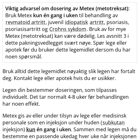
Viktig advarsel om dosering av Metex (metotreksat):
Bruk Metex
kun én gang i uken
til behandling av
revmatoid artritt
, juvenil
idiopatisk
artritt
, psoriasis,
psoriasisartritt og
Crohns sykdom
. Bruk av for mye
Metex (metotreksat) kan være dødelig. Les avsnitt 3 i
dette pakningsvedlegget svært nøye. Spør lege eller
apotek før du bruker dette legemidlet dersom du har
noen spørsmål.
Bruk alltid dette legemidlet nøyaktig slik legen har fortalt
deg. Kontakt lege eller apotek hvis du er usikker.
Legen din bestemmer doseringen, som tilpasses
individuelt. Det tar normalt 4-8 uker før behandlingen
har noen effekt.
Metex gis av eller under tilsyn av lege eller medisinsk
personale som en injeksjon under huden (
subkutan
injeksjon)
kun
én gang i uken
. Sammen med legen må du
bestemme en passende ukedag hver uke når injeksjonen