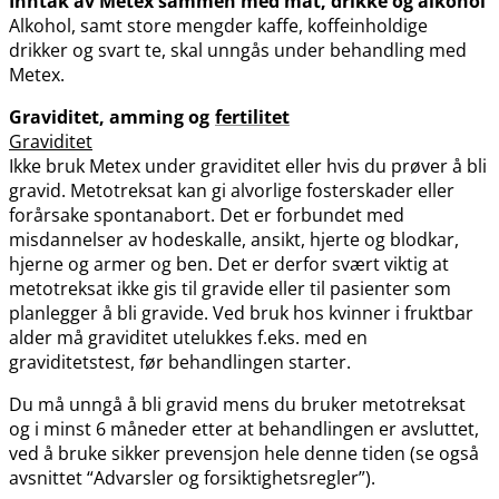
Inntak av Metex sammen med mat, drikke og alkohol
Alkohol, samt store mengder kaffe, koffeinholdige
drikker og svart te, skal unngås under behandling med
Metex.
Graviditet, amming og
fertilitet
Graviditet
Ikke bruk Metex under graviditet eller hvis du prøver å bli
gravid. Metotreksat kan gi alvorlige fosterskader eller
forårsake spontanabort. Det er forbundet med
misdannelser av hodeskalle, ansikt, hjerte og blodkar,
hjerne og armer og ben. Det er derfor svært viktig at
metotreksat ikke gis til gravide eller til pasienter som
planlegger å bli gravide. Ved bruk hos kvinner i fruktbar
alder må graviditet utelukkes f.eks. med en
graviditetstest, før behandlingen starter.
Du må unngå å bli gravid mens du bruker metotreksat
og i minst 6 måneder etter at behandlingen er avsluttet,
ved å bruke sikker prevensjon hele denne tiden (se også
avsnittet “Advarsler og forsiktighetsregler”).