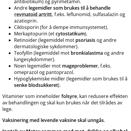
antibiotikum) og pyrimetamin.
Andre
legemidler som brukes til å behandle
revmatoid artritt
, f.eks. leflunomid, sulfasalazin og
azatioprin.
Ciklosporin (for å dempe immunsystemet).
Merkaptopurin (et
cytostatikum
).
Retinoider (legemiddel mot
psoriasis
og andre
dermatologiske sykdommer).
Teofyllin (legemiddel mot
bronkialastma
og andre
lungesykdommer).
Noen legemidler mot
mageproblemer
, f.eks.
omeprazol og pantoprazol.
Hypoglykemiske midler (legemidler som brukes til å
senke blodsukkeret
).
Vitaminer som inneholder
folsyre
, kan redusere effekten
av behandlingen og skal kun brukes når det tilrådes av
lege.
Vaksinering med levende vaksine skal unngås
.