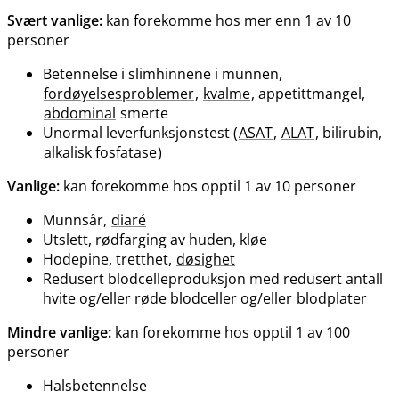
Svært vanlige:
kan forekomme hos mer enn 1 av 10
personer
Betennelse i slimhinnene i munnen,
fordøyelsesproblemer
,
kvalme
, appetittmangel,
abdominal
smerte
Unormal leverfunksjonstest (
ASAT
,
ALAT
, bilirubin,
alkalisk fosfatase
)
Vanlige:
kan forekomme hos opptil 1 av 10 personer
Munnsår,
diaré
Utslett, rødfarging av huden, kløe
Hodepine, tretthet,
døsighet
Redusert blodcelleproduksjon med redusert antall
hvite og​/​eller røde blodceller og​/​eller
blodplater
Mindre vanlige:
kan forekomme hos opptil 1 av 100
personer
Halsbetennelse