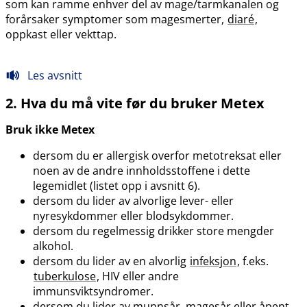
som kan ramme enhver del av mage​/​tarmkanalen og
forårsaker symptomer som magesmerter,
diaré
,
oppkast eller vekttap.
Les avsnitt
2. Hva du må vite før du bruker Metex
Bruk ikke Metex
dersom du er allergisk overfor metotreksat eller
noen av de andre innholdsstoffene i dette
legemidlet (listet opp i avsnitt 6).
dersom du lider av alvorlige lever- eller
nyresykdommer eller blodsykdommer.
dersom du regelmessig drikker store mengder
alkohol.
dersom du lider av en alvorlig
infeksjon
, f.eks.
tuberkulose
, HIV eller andre
immunsviktsyndromer.
dersom du lider av munnsår, magesår eller åpent