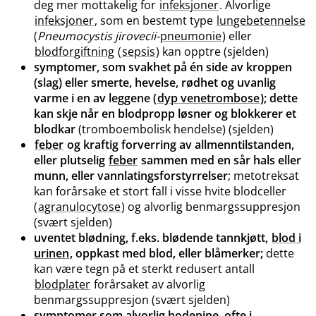
deg mer mottakelig for
infeksjoner
. Alvorlige
infeksjoner
, som en bestemt type
lungebetennelse
(
Pneumocystis jirovecii-
pneumonie
) eller
blodforgiftning
(
sepsis
) kan opptre (sjelden)
symptomer, som svakhet på én side av kroppen
(slag) eller smerte, hevelse, rødhet og uvanlig
varme i en av leggene (
dyp venetrombose
); dette
kan skje når en blodpropp løsner og blokkerer et
blodkar
(tromboembolisk hendelse) (sjelden)
feber
og kraftig forverring av allmenntilstanden,
eller plutselig
feber
sammen med en sår hals eller
munn, eller vannlatingsforstyrrelser
; metotreksat
kan forårsake et stort fall i visse hvite blodceller
(
agranulocytose
) og alvorlig benmargssuppresjon
(svært sjelden)
uventet blødning, f.eks. blødende tannkjøtt,
blod i
urinen
, oppkast med blod, eller blåmerker;
dette
kan være tegn på et sterkt redusert antall
blodplater
forårsaket av alvorlig
benmargssuppresjon (svært sjelden)
symptomer som alvorlig hodepine, ofte i