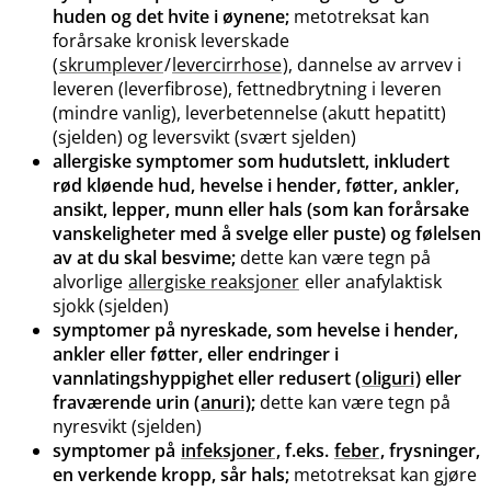
huden og det hvite i øynene;
metotreksat kan
forårsake kronisk leverskade
(
skrumplever
/
levercirrhose
), dannelse av arrvev i
leveren (leverfibrose), fettnedbrytning i leveren
(mindre vanlig), leverbetennelse (akutt hepatitt)
(sjelden) og leversvikt (svært sjelden)
allergiske symptomer som hudutslett, inkludert
rød kløende hud, hevelse i hender, føtter, ankler,
ansikt, lepper, munn eller hals (som kan forårsake
vanskeligheter med å svelge eller puste) og følelsen
av at du skal besvime;
dette kan være tegn på
alvorlige
allergiske reaksjoner
eller anafylaktisk
sjokk (sjelden)
symptomer på nyreskade, som hevelse i hender,
ankler eller føtter, eller endringer i
vannlatingshyppighet eller redusert (
oliguri
) eller
fraværende urin (
anuri
);
dette kan være tegn på
nyresvikt (sjelden)
symptomer på
infeksjoner
, f.eks.
feber
, frysninger,
en verkende kropp, sår hals;
metotreksat kan gjøre