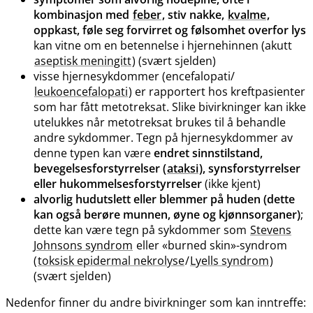
kombinasjon med
feber
, stiv nakke,
kvalme
,
oppkast, føle seg forvirret og følsomhet overfor lys
kan vitne om en betennelse i hjernehinnen (akutt
aseptisk meningitt
) (svært sjelden)
visse hjernesykdommer (encefalopati​/​
leukoencefalopati
) er rapportert hos kreftpasienter
som har fått metotreksat. Slike bivirkninger kan ikke
utelukkes når metotreksat brukes til å behandle
andre sykdommer. Tegn på hjernesykdommer av
denne typen kan være
endret sinnstilstand,
bevegelsesforstyrrelser (
ataksi
), synsforstyrrelser
eller hukommelsesforstyrrelser
(ikke kjent)
alvorlig hudutslett eller blemmer på huden (dette
kan også berøre munnen, øyne og kjønnsorganer)
;
dette kan være tegn på sykdommer som
Stevens
Johnsons syndrom
eller «burned skin»-syndrom
(
toksisk epidermal nekrolyse
/
Lyells syndrom
)
(svært sjelden)
Nedenfor finner du andre bivirkninger som kan inntreffe: