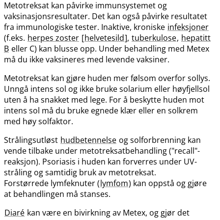
Metotreksat kan påvirke immunsystemet og
vaksinasjonsresultater. Det kan også påvirke resultatet
fra immunologiske tester. Inaktive, kroniske
infeksjoner
(f.eks.
herpes zoster
[
helvetesild
],
tuberkulose
,
hepatitt
B
eller C) kan blusse opp. Under behandling med Metex
må du ikke vaksineres med levende vaksiner.
Metotreksat kan gjøre huden mer følsom overfor sollys.
Unngå intens sol og ikke bruke solarium eller høyfjellsol
uten å ha snakket med lege. For å beskytte huden mot
intens sol må du bruke egnede klær eller en solkrem
med høy solfaktor.
Strålingsutløst
hudbetennelse
og solforbrenning kan
vende tilbake under metotreksatbehandling ("recall"-
reaksjon). Psoriasis i huden kan forverres under UV-
stråling og samtidig bruk av metotreksat.
Forstørrede lymfeknuter (
lymfom
) kan oppstå og gjøre
at behandlingen må stanses.
Diaré
kan være en bivirkning av Metex, og gjør det