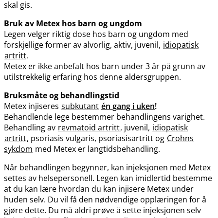
skal gis.
Bruk av Metex hos barn og ungdom
Legen velger riktig dose hos barn og ungdom med
forskjellige former av alvorlig, aktiv, juvenil,
idiopatisk
artritt
.
Metex er ikke anbefalt hos barn under 3 år på grunn av
utilstrekkelig erfaring hos denne aldersgruppen.
Bruksmåte og behandlingstid
Metex injiseres
subkutant
én gang i uken
!
Behandlende lege bestemmer behandlingens varighet.
Behandling av
revmatoid artritt
, juvenil,
idiopatisk
artritt
, psoriasis vulgaris, psoriasisartritt og
Crohns
sykdom
med Metex er langtidsbehandling.
Når behandlingen begynner, kan injeksjonen med Metex
settes av helsepersonell. Legen kan imidlertid bestemme
at du kan lære hvordan du kan injisere Metex under
huden selv. Du vil få den nødvendige opplæringen for å
gjøre dette. Du må aldri prøve å sette injeksjonen selv