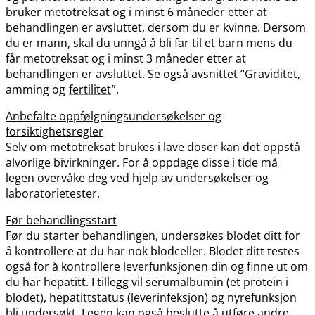
bruker metotreksat og i minst 6 måneder etter at
behandlingen er avsluttet, dersom du er kvinne. Dersom
du er mann, skal du unngå å bli far til et barn mens du
får metotreksat og i minst 3 måneder etter at
behandlingen er avsluttet. Se også avsnittet “Graviditet,
amming og
fertilitet
”.
Anbefalte oppfølgningsundersøkelser og
forsiktighetsregler
Selv om metotreksat brukes i lave doser kan det oppstå
alvorlige bivirkninger. For å oppdage disse i tide må
legen overvåke deg ved hjelp av undersøkelser og
laboratorietester.
Før behandlingsstart
Før du starter behandlingen, undersøkes blodet ditt for
å kontrollere at du har nok blodceller. Blodet ditt testes
også for å kontrollere leverfunksjonen din og finne ut om
du har hepatitt. I tillegg vil serumalbumin (et protein i
blodet), hepatittstatus (leverinfeksjon) og nyrefunksjon
bli undersøkt. Legen kan også beslutte å utføre andre