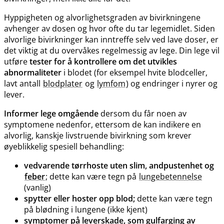
Hyppigheten og alvorlighetsgraden av bivirkningene
avhenger av dosen og hvor ofte du tar legemidlet. Siden
alvorlige bivirkninger kan inntreffe selv ved lave doser, er
det viktig at du overvåkes regelmessig av lege. Din lege vil
utføre
tester for å kontrollere om det utvikles
abnormaliteter
i blodet (for eksempel hvite blodceller,
lavt antall
blodplater
og
lymfom
) og endringer i nyrer og
lever.
Informer lege omgående
dersom du får noen av
symptomene nedenfor, ettersom de kan indikere en
alvorlig, kanskje livstruende bivirkning som krever
øyeblikkelig spesiell behandling:
vedvarende tørrhoste uten slim, andpustenhet og
feber
; dette kan være tegn på
lungebetennelse
(vanlig)
spytter eller hoster opp blod;
dette kan være tegn
på blødning i lungene (ikke kjent)
symptomer på leverskade, som gulfarging av