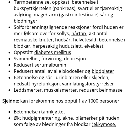
Tarmbetennelse
, oppkast, betennelse i
bukspyttkjertelen (pankreas), svart eller tjæreaktig
avføring, mage​/​tarm (gastrointestinale) sår og
blødninger
Solforbrenningslignende reaksjoner fordi huden er
mer følsom overfor sollys,
hårtap
, økt antall
revmatiske knuter, hudsår,
helvetesild
, betennelse i
blodkar, herpesaktig hudutslett,
elveblest
Oppstått
diabetes mellitus
Svimmelhet, forvirring, depresjon
Redusert serumalbumin
Redusert antall av alle blodceller og
blodplater
Betennelse og sår i urinblæren eller skjeden,
nedsatt nyrefunksjon, vannlatingsforstyrrelser
Leddsmerter, muskelsmerter, redusert beinmasse
Sjeldne:
kan forekomme hos opptil 1 av 1000 personer
Betennelse i tannkjøttet
Økt hudpigmentering,
akne
, blåmerker på huden
som følge av blødninger fra blodkar (
ekkymose
,