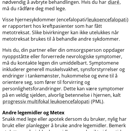
nødvendig å avbryte behandlingen. Hvis du har
diaré
,
må du rådføre deg med lege.
Visse hjernesykdommer (encefalopati​/​
leukoencefalopati
)
er rapportert hos kreftpasienter som har fått
metotreksat. Slike bivirkninger kan ikke utelukkes når
metotreksat brukes til å behandle andre sykdommer.
Hvis du, din partner eller din omsorgsperson oppdager
nyoppståtte eller forverrede nevrologiske symptomer,
må du kontakte legen din umiddelbart. Symptomene
inkluderer generell muskelsvakhet, synsforstyrrelser og
endringer i tankemønster, hukommelse og evne til å
orientere seg, som fører til forvirring og
personlighetsforandringer. Dette kan være symptomer
på en veldig sjelden, alvorlig betennelse i hjernen, kalt
progressiv multifokal leukoencefalopati
(PML).
Andre legemidler og Metex
Snakk med lege eller apotek dersom du bruker, nylig har
brukt eller planlegger å bruke andre legemidler. Bemerk