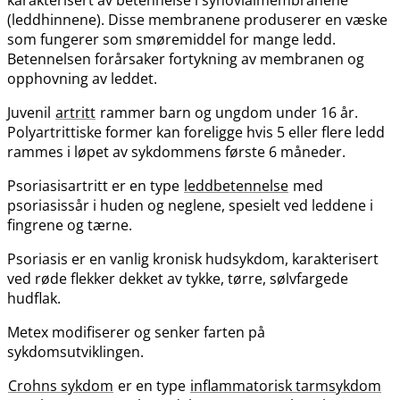
(leddhinnene). Disse membranene produserer en væske
som fungerer som smøremiddel for mange ledd.
Betennelsen forårsaker fortykning av membranen og
opphovning av leddet.
Juvenil
artritt
rammer barn og ungdom under 16 år.
Polyartrittiske former kan foreligge hvis 5 eller flere ledd
rammes i løpet av sykdommens første 6 måneder.
Psoriasisartritt er en type
leddbetennelse
med
psoriasissår i huden og neglene, spesielt ved leddene i
fingrene og tærne.
Psoriasis er en vanlig kronisk hudsykdom, karakterisert
ved røde flekker dekket av tykke, tørre, sølvfargede
hudflak.
Metex modifiserer og senker farten på
sykdomsutviklingen.
Crohns sykdom
er en type
inflammatorisk tarmsykdom