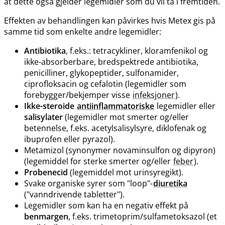
at dette også gjelder legemidler som du vil ta i fremtiden.
Effekten av behandlingen kan påvirkes hvis Metex gis på
samme tid som enkelte andre legemidler:
Antibiotika
, f.eks.: tetracykliner, kloramfenikol og
ikke-absorberbare, bredspektrede antibiotika,
penicilliner, glykopeptider, sulfonamider,
ciprofloksacin og cefalotin (legemidler som
forebygger​/​bekjemper visse
infeksjoner
).
Ikke-steroide
antiinflammatoriske
legemidler eller
salisylater
(legemidler mot smerter og​/​eller
betennelse, f.eks. acetylsalisylsyre, diklofenak og
ibuprofen eller pyrazol).
Metamizol (synonymer novaminsulfon og dipyron)
(legemiddel for sterke smerter og​/​eller
feber
).
Probenecid
(legemiddel mot urinsyregikt).
Svake organiske syrer som "loop"-
diuretika
("vanndrivende tabletter").
Legemidler som kan ha en negativ effekt på
benmargen
, f.eks. trimetoprim​/​sulfametoksazol (et