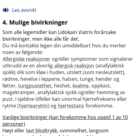
Les avsnitt
4. Mulige bivirkninger
Som alle legemidler kan Lidokain Viatris forårsake
bivirkninger, men ikke alle får det.
Du må kontakte legen din umiddelbart hvis du merker
noen av følgende:
Allergiske reaksjoner
og​/​eller symptomer som signalerer
utbrudd av en alvorlig
allergisk reaksjon
(anafylaktisk
sjokk) slik som kløe i huden, utslett (som nesleutslett),
rødme, hevelse i leppene, halsen, tunge, hender og
føtter,
tungpustethet
, heshet,
kvalme
, oppkast,
magekramper, anafylaktisk sjokk og​/​eller hemming av
pust. I sjeldne tilfeller kan unormal hjertefrekvens eller
rytme (
hjertearytmi
) og
hjertestans
forekomme.
Vanlige bivirkninger (kan forekomme hos opptil 1 av 10
personer)
Høyt eller
lavt blodtrykk
, svimmelhet, langsom