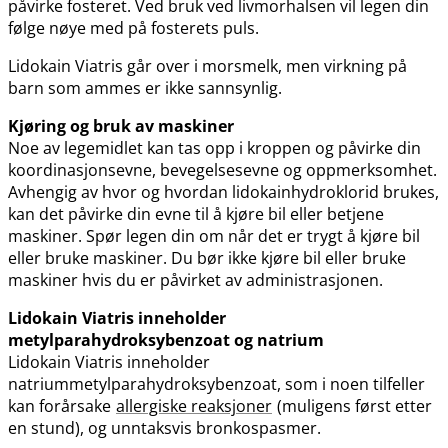
påvirke fosteret. Ved bruk ved livmorhalsen vil legen din
følge nøye med på fosterets puls.
Lidokain Viatris går over i morsmelk, men virkning på
barn som ammes er ikke sannsynlig.
Kjøring og bruk av maskiner
Noe av legemidlet kan tas opp i kroppen og påvirke din
koordinasjonsevne, bevegelsesevne og oppmerksomhet.
Avhengig av hvor og hvordan lidokainhydroklorid brukes,
kan det påvirke din evne til å kjøre bil eller betjene
maskiner. Spør legen din om når det er trygt å kjøre bil
eller bruke maskiner. Du bør ikke kjøre bil eller bruke
maskiner hvis du er påvirket av administrasjonen.
Lidokain Viatris inneholder
metylparahydroksybenzoat og natrium
Lidokain Viatris inneholder
natriummetylparahydroksybenzoat, som i noen tilfeller
kan forårsake
allergiske reaksjoner
(muligens først etter
en stund), og unntaksvis bronkospasmer.