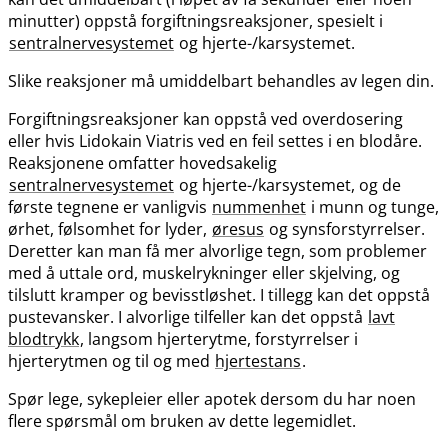
minutter) oppstå forgiftningsreaksjoner, spesielt i
sentralnervesystemet
og hjerte-​/​karsystemet.
Slike reaksjoner må umiddelbart behandles av legen din.
Forgiftningsreaksjoner kan oppstå ved overdosering
eller hvis Lidokain Viatris ved en feil settes i en blodåre.
Reaksjonene omfatter hovedsakelig
sentralnervesystemet
og hjerte-​/​karsystemet, og de
første tegnene er vanligvis
nummenhet
i munn og tunge,
ørhet, følsomhet for lyder,
øresus
og synsforstyrrelser.
Deretter kan man få mer alvorlige tegn, som problemer
med å uttale ord, muskelrykninger eller skjelving, og
tilslutt kramper og bevisstløshet. I tillegg kan det oppstå
pustevansker. I alvorlige tilfeller kan det oppstå
lavt
blodtrykk
, langsom hjerterytme, forstyrrelser i
hjerterytmen og til og med
hjertestans
.
Spør lege, sykepleier eller apotek dersom du har noen
flere spørsmål om bruken av dette legemidlet.