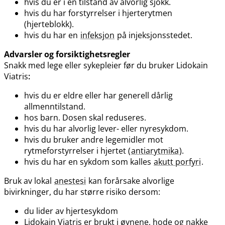
hvis du er i en tilstand av alvorlig sjokk.
hvis du har forstyrrelser i hjerterytmen
(hjerteblokk).
hvis du har en
infeksjon
på injeksjonsstedet.
Advarsler og forsiktighetsregler
Snakk med lege eller sykepleier før du bruker Lidokain
Viatris
:
hvis du er eldre eller har generell dårlig
allmenntilstand.
hos barn. Dosen skal reduseres.
hvis du har alvorlig lever- eller nyresykdom.
hvis du bruker andre legemidler mot
rytmeforstyrrelser i hjertet (
antiarytmika
).
hvis du har en sykdom som kalles
akutt porfyri
.
Bruk av lokal
anestesi
kan forårsake alvorlige
bivirkninger, du har større risiko dersom:
du lider av hjertesykdom
Lidokain Viatris er brukt i øynene, hode og nakke