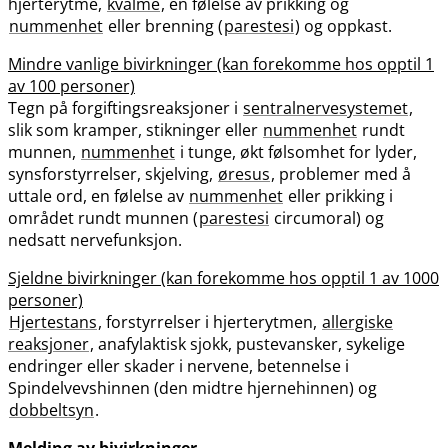
hjerterytme,
kvalme
, en følelse av prikking og
nummenhet
eller brenning (
parestesi
) og oppkast.
Mindre vanlige bivirkninger (kan forekomme hos opptil 1
av 100 personer)
Tegn på forgiftingsreaksjoner i
sentralnervesystemet
,
slik som kramper, stikninger eller
nummenhet
rundt
munnen,
nummenhet
i tunge, økt følsomhet for lyder,
synsforstyrrelser, skjelving,
øresus
, problemer med å
uttale ord, en følelse av
nummenhet
eller prikking i
området rundt munnen (
parestesi
circumoral) og
nedsatt nervefunksjon.
Sjeldne bivirkninger (kan forekomme hos opptil 1 av 1000
personer)
Hjertestans
, forstyrrelser i hjerterytmen,
allergiske
reaksjoner
, anafylaktisk sjokk, pustevansker, sykelige
endringer eller skader i nervene, betennelse i
Spindelvevshinnen (den midtre hjernehinnen) og
dobbeltsyn
.