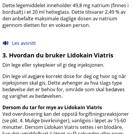
Dette legemiddelet inneholder 49,8 mg natrium (finnes i
bordsalt) i et 20 ml hetteglass. Dette tilsvarer 2,49 % av
den anbefalte maksimale daglige dosen av natrium
gjennom dietten for en voksen person.
Les avsnitt
3. Hvordan du bruker Lidokain Viatris
Din lege eller sykepleier vil gi deg injeksjonen.
Din lege vil avgjøre korrekt dose for deg og hvor og når
injeksjonen skal gis. Dette avhenger av hva slags type
bedøvelse det er behov for, område som skal bedøves
og varighet av bedøvelsen.
Dersom du tar for mye av Lidokain Viatris
Ved overdosering kan det oppstå forgiftningsreaksjoner
(se pkt. 4. Mulige bivirkninger), vanligvis i løpet av 15-60
minutter. Dersom Lidokain Viatris settes i en blodåre,
kan det umiddelbart (i løpet av få sekunder eller noen