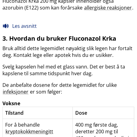
Fluconazol Krka 200 mg kapsler inneholder også
azorubin (E122) som kan forårsake
allergiske reaksjoner
.
Les avsnitt
3. Hvordan du bruker Fluconazol Krka
Bruk alltid dette legemidlet nøyaktig slik legen har fortalt
deg. Kontakt lege eller apotek hvis du er usikker.
Svelg kapselen hel med et glass vann. Det er best å ta
kapslene til samme tidspunkt hver dag.
De anbefalte dosene for dette legemidlet for ulike
infeksjoner
er som følger:
Voksne
Tilstand
Dose
For å behandle
400 mg første dag,
kryptokokkmeningitt
deretter 200 mg til