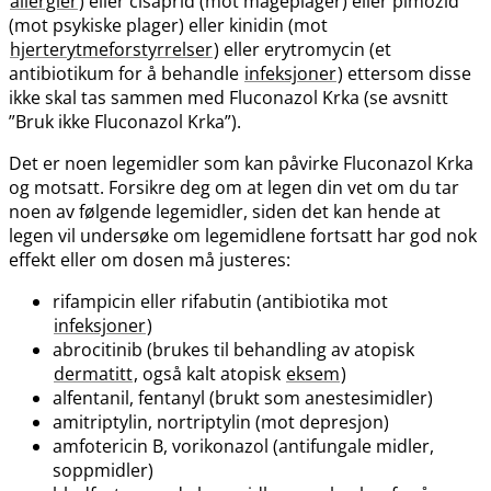
allergier
) eller cisaprid (mot mageplager) eller pimozid
(mot psykiske plager) eller kinidin (mot
hjerterytmeforstyrrelser
) eller erytromycin (et
antibiotikum for å behandle
infeksjoner
) ettersom disse
ikke skal tas sammen med Fluconazol Krka (se avsnitt
”Bruk ikke Fluconazol Krka”).
Det er noen legemidler som kan påvirke Fluconazol Krka
og motsatt. Forsikre deg om at legen din vet om du tar
noen av følgende legemidler, siden det kan hende at
legen vil undersøke om legemidlene fortsatt har god nok
effekt eller om dosen må justeres:
rifampicin eller rifabutin (antibiotika mot
infeksjoner
)
abrocitinib (brukes til behandling av atopisk
dermatitt
, også kalt atopisk
eksem
)
alfentanil, fentanyl (brukt som anestesimidler)
amitriptylin, nortriptylin (mot depresjon)
amfotericin B, vorikonazol (antifungale midler,
soppmidler)