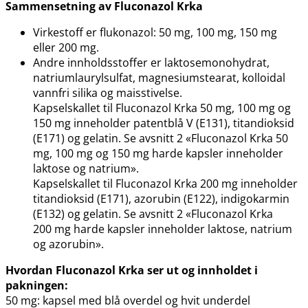
Sammensetning av Fluconazol Krka
Virkestoff er flukonazol: 50 mg, 100 mg, 150 mg
eller 200 mg.
Andre innholdsstoffer er laktosemonohydrat,
natriumlaurylsulfat, magnesiumstearat, kolloidal
vannfri silika og maisstivelse.
Kapselskallet til Fluconazol Krka 50 mg, 100 mg og
150 mg inneholder patentblå V (E131), titandioksid
(E171) og gelatin. Se avsnitt 2 «Fluconazol Krka 50
mg, 100 mg og 150 mg harde kapsler inneholder
laktose og natrium».
Kapselskallet til Fluconazol Krka 200 mg inneholder
titandioksid (E171), azorubin (E122), indigokarmin
(E132) og gelatin. Se avsnitt 2 «Fluconazol Krka
200 mg harde kapsler inneholder laktose, natrium
og azorubin».
Hvordan Fluconazol Krka ser ut og innholdet i
pakningen:
50 mg: kapsel med blå overdel og hvit underdel