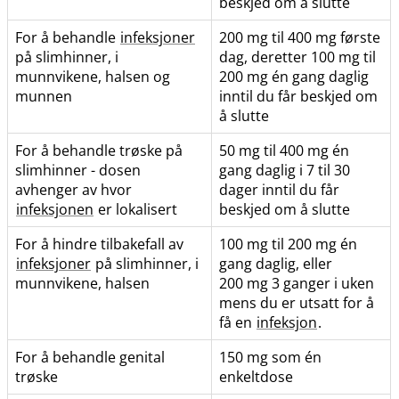
beskjed om å slutte
For å behandle
infeksjoner
200 mg til 400 mg første
på slimhinner, i
dag, deretter 100 mg til
munnvikene, halsen og
200 mg én gang daglig
munnen
inntil du får beskjed om
å slutte
For å behandle trøske på
50 mg til 400 mg én
slimhinner - dosen
gang daglig i 7 til 30
avhenger av hvor
dager inntil du får
infeksjonen
er lokalisert
beskjed om å slutte
For å hindre tilbakefall av
100 mg til 200 mg én
infeksjoner
på slimhinner, i
gang daglig, eller
munnvikene, halsen
200 mg 3 ganger i uken
mens du er utsatt for å
få en
infeksjon
.
For å behandle genital
150 mg som én
trøske
enkeltdose