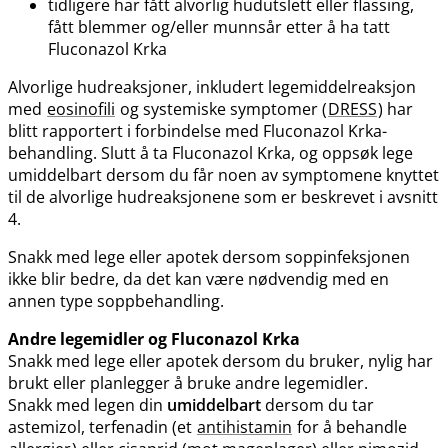
tidligere har fått alvorlig hudutslett eller flassing,
fått blemmer og​/​eller munnsår etter å ha tatt
Fluconazol Krka
Alvorlige hudreaksjoner, inkludert legemiddelreaksjon
med
eosinofili
og systemiske symptomer (
DRESS
) har
blitt rapportert i forbindelse med Fluconazol Krka-
behandling. Slutt å ta Fluconazol Krka, og oppsøk lege
umiddelbart dersom du får noen av symptomene knyttet
til de alvorlige hudreaksjonene som er beskrevet i avsnitt
4.
Snakk med lege eller apotek dersom soppinfeksjonen
ikke blir bedre, da det kan være nødvendig med en
annen type soppbehandling.
Andre legemidler og Fluconazol Krka
Snakk med lege eller apotek dersom du bruker, nylig har
brukt eller planlegger å bruke andre legemidler.
Snakk med legen din
umiddelbart
dersom du tar
astemizol, terfenadin (et
antihistamin
for å behandle