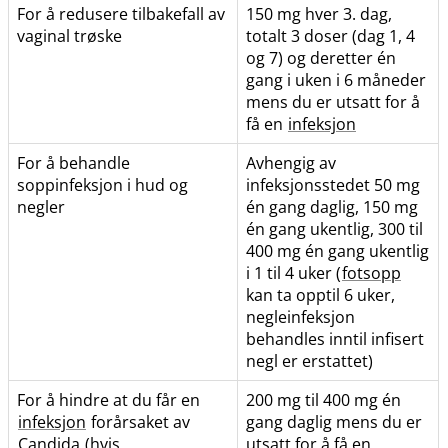
For å redusere tilbakefall av
150 mg hver 3. dag,
vaginal trøske
totalt 3 doser (dag 1, 4
og 7) og deretter én
gang i uken i 6 måneder
mens du er utsatt for å
få en
infeksjon
For å behandle
Avhengig av
soppinfeksjon i hud og
infeksjonsstedet 50 mg
negler
én gang daglig, 150 mg
én gang ukentlig, 300 til
400 mg én gang ukentlig
i 1 til 4 uker (
fotsopp
kan ta opptil 6 uker,
negleinfeksjon
behandles inntil infisert
negl er erstattet)
For å hindre at du får en
200 mg til 400 mg én
infeksjon
forårsaket av
gang daglig mens du er
Candida
(hvis
utsatt for å få en