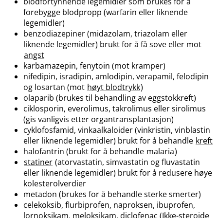
blodfortynnende legemidler som brukes for å
forebygge blodpropp (warfarin eller liknende
legemidler)
benzodiazepiner (midazolam, triazolam eller
liknende legemidler) brukt for å få sove eller mot
angst
karbamazepin, fenytoin (mot kramper)
nifedipin, isradipin, amlodipin, verapamil, felodipin
og losartan (mot
høyt blodtrykk
)
olaparib (brukes til behandling av eggstokkreft)
ciklosporin, everolimus, takrolimus eller sirolimus
(gis vanligvis etter organtransplantasjon)
cyklofosfamid, vinkaalkaloider (vinkristin, vinblastin
eller liknende legemidler) brukt for å behandle
kreft
halofantrin (brukt for å behandle
malaria
)
statiner
(atorvastatin, simvastatin og fluvastatin
eller liknende legemidler) brukt for å redusere høye
kolesterolverdier
metadon (brukes for å behandle sterke smerter)
celekoksib, flurbiprofen, naproksen, ibuprofen,
lornoksikam, meloksikam, diclofenac (Ikke-steroide