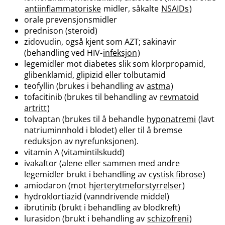
antiinflammatoriske
midler, såkalte
NSAIDs
)
orale prevensjonsmidler
prednison (steroid)
zidovudin, også kjent som AZT; sakinavir
(behandling ved HIV-
infeksjon
)
legemidler mot diabetes slik som klorpropamid,
glibenklamid, glipizid eller tolbutamid
teofyllin (brukes i behandling av
astma
)
tofacitinib (brukes til behandling av
revmatoid
artritt
)
tolvaptan (brukes til å behandle
hyponatremi
(lavt
natriuminnhold i blodet) eller til å bremse
reduksjon av nyrefunksjonen).
vitamin A (vitamintilskudd)
ivakaftor (alene eller sammen med andre
legemidler brukt i behandling av
cystisk fibrose
)
amiodaron (mot
hjerterytmeforstyrrelser
)
hydroklortiazid (vanndrivende middel)
ibrutinib (brukt i behandling av blodkreft)
lurasidon (brukt i behandling av
schizofreni
)