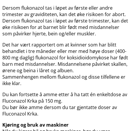
Dersom flukonazol tas i løpet av første eller andre
trimester av graviditeten, kan det øke risikoen for abort.
Dersom flukonazol tas i løpet av første trimester, kan det
øke risikoen for at barnet blir født med misdannelser
som påvirker hjerte, bein og​/​eller muskler.
Det har vært rapportert om at kvinner som har blitt
behandlet i tre måneder eller mer med høye doser (400-
800 mg daglig) flukonazol for koksidioidomykose har født
barn med misdannelser. Misdannelsene påvirket skallen,
ørene og beina i låret og albuen.
Sammenhengen mellom flukonazol og disse tilfellene er
ikke klar.
Du kan fortsette å amme etter å ha tatt én enkeltdose av
Fluconazol Krka på 150 mg.
Du bør ikke amme dersom du tar gjentatte doser av
Fluconazol Krka.
Kjøring og bruk av maskiner