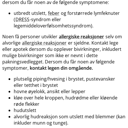
dersom du får noen av de følgende symptomene:
utbredt utslett,
feber
og forstørrede lymfeknuter
(
DRESS
-syndrom eller
legemiddeloverfølsomhetssyndrom).
Noen få personer utvikler
allergiske reaksjoner
selv om
alvorlige
allergiske reaksjoner
er sjeldne. Kontakt lege
eller apotek dersom du opplever bivirkninger, inkludert
mulige bivirkninger som ikke er nevnt i dette
pakningsvedlegget. Dersom du får noen av følgende
symptomer,
kontakt legen din omgående.
plutselig piping​/​hvesing i brystet, pustevansker
eller tetthet i brystet
hovne øyelokk, ansikt eller lepper
kløe over hele kroppen, hudrødme eller kløende
røde flekker
hudutslett
alvorlig hudreaksjon som utslett med blemmer (kan
inkluder munn og tunge).