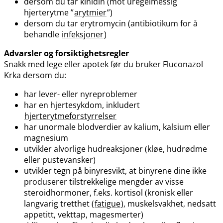
dersom du tar kinidin (mot uregelmessig
hjerterytme ”
arytmier
”)
dersom du tar erytromycin (antibiotikum for å
behandle
infeksjoner
)
Advarsler og forsiktighetsregler
Snakk med lege eller apotek før du bruker Fluconazol
Krka dersom du:
har lever- eller nyreproblemer
har en hjertesykdom, inkludert
hjerterytmeforstyrrelser
har unormale blodverdier av kalium, kalsium eller
magnesium
utvikler alvorlige hudreaksjoner (kløe, hudrødme
eller pustevansker)
utvikler tegn på binyresvikt, at binyrene dine ikke
produserer tilstrekkelige mengder av visse
steroidhormoner, f.eks. kortisol (kronisk eller
langvarig tretthet (
fatigue
), muskelsvakhet, nedsatt
appetitt, vekttap, magesmerter)