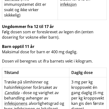
immunsystemet ditt er
infeksjon
svakt og ikke virker
skikkelig)
Ungdommer fra 12 til 17 år
Følg dosen som er foreskrevet av legen din (enten
dosering for voksne eller barn).
Barn opptil 11 år
Maksimal dose for barn er 400 mg daglig.
Dosen vil beregnes ut ifra barnets vekt i kilogram.
Tilstand
Daglig dose
Trøske på slimhinner og
3 mg per kg
halsinfeksjoner forårsaket av
kroppsvekt én
Candida
-
dose og varighet av
gang daglig (6 mg
behandling avhenger av
per kg kroppsvekt
infeksjonens
alvorlighetsgrad og
kan gis den første
hvor
infeksjonen
er lokalisert
dagen)