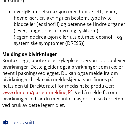
personer):
overfølsomhetsreaksjon med hudutslett,
feber
,
hovne kjertler, økning i en bestemt type hvite
blodceller (
eosinofili
) og betennelse i indre organer
(lever, lunger, hjerte, nyre og tykktarm)
(legemiddelreaksjon eller utslett med
eosinofili
og
systemiske symptomer (
DRESS
))
Melding av bivirkninger
Kontakt lege, apotek eller sykepleier dersom du opplever
bivirkninger. Dette gjelder også bivirkninger som ikke er
nevnt i pakningsvedlegget. Du kan også melde fra om
bivirkninger direkte via meldeskjema som finnes på
nettsiden til
Direktoratet for medisinske produkter
:
www.dmp.no​/​pasientmelding
. Ved å melde fra om
bivirkninger bidrar du med informasjon om sikkerheten
ved bruk av dette legemidlet.
Les avsnitt