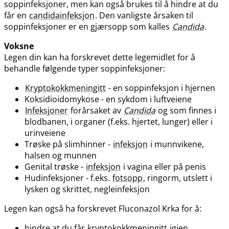
soppinfeksjoner, men kan også brukes til å hindre at du
får en
candidainfeksjon
. Den vanligste årsaken til
soppinfeksjoner er en gjærsopp som kalles
Candida
.
Voksne
Legen din kan ha forskrevet dette legemidlet for å
behandle følgende typer soppinfeksjoner:
Kryptokokkmeningitt
- en soppinfeksjon i hjernen
Koksidioidomykose - en sykdom i luftveiene
Infeksjoner
forårsaket av
Candida
og som finnes i
blodbanen, i organer (f.eks. hjertet, lunger) eller i
urinveiene
Trøske på slimhinner -
infeksjon
i munnvikene,
halsen og munnen
Genital trøske -
infeksjon
i vagina eller på penis
Hudinfeksjoner - f.eks.
fotsopp
, ringorm, utslett i
lysken og skrittet, negleinfeksjon
Legen kan også ha forskrevet Fluconazol Krka for å:
hindre at du får
kryptokokkmeningitt
igjen