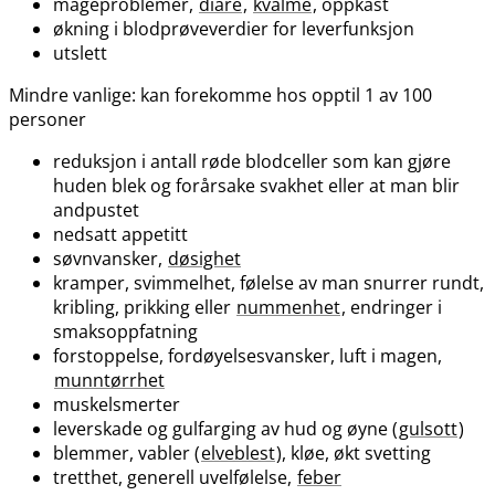
mageproblemer,
diaré
,
kvalme
, oppkast
økning i blodprøveverdier for leverfunksjon
utslett
Mindre vanlige: kan forekomme hos opptil 1 av 100
personer
reduksjon i antall røde blodceller som kan gjøre
huden blek og forårsake svakhet eller at man blir
andpustet
nedsatt appetitt
søvnvansker,
døsighet
kramper, svimmelhet, følelse av man snurrer rundt,
kribling, prikking eller
nummenhet
, endringer i
smaksoppfatning
forstoppelse, fordøyelsesvansker, luft i magen,
munntørrhet
muskelsmerter
leverskade og gulfarging av hud og øyne (
gulsott
)
blemmer, vabler (
elveblest
), kløe, økt svetting
tretthet, generell uvelfølelse,
feber