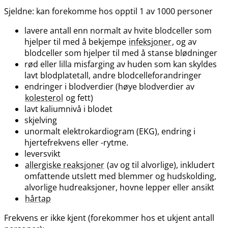
Sjeldne: kan forekomme hos opptil 1 av 1000 personer
lavere antall enn normalt av hvite blodceller som
hjelper til med å bekjempe
infeksjoner
, og av
blodceller som hjelper til med å stanse blødninger
rød eller lilla misfarging av huden som kan skyldes
lavt blodplatetall, andre blodcelleforandringer
endringer i blodverdier (høye blodverdier av
kolesterol
og fett)
lavt kaliumnivå i blodet
skjelving
unormalt elektrokardiogram (EKG), endring i
hjertefrekvens eller -rytme.
leversvikt
allergiske reaksjoner
(av og til alvorlige), inkludert
omfattende utslett med blemmer og hudskolding,
alvorlige hudreaksjoner, hovne lepper eller ansikt
hårtap
Frekvens er ikke kjent (forekommer hos et ukjent antall