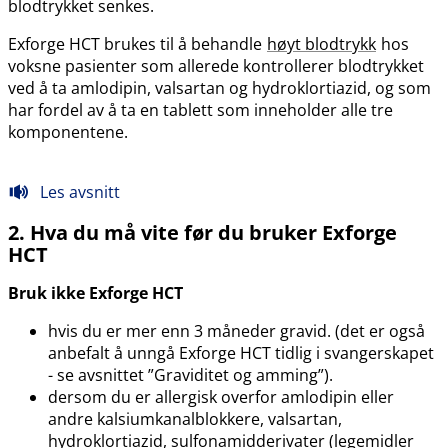
blodtrykket senkes.
Exforge HCT brukes til å behandle
høyt blodtrykk
hos
voksne pasienter som allerede kontrollerer blodtrykket
ved å ta amlodipin, valsartan og hydroklortiazid, og som
har fordel av å ta en tablett som inneholder alle tre
komponentene.
Les avsnitt
2. Hva du må vite før du bruker Exforge
HCT
Bruk ikke Exforge HCT
hvis du er mer enn 3 måneder gravid. (det er også
anbefalt å unngå Exforge HCT tidlig i svangerskapet
- se avsnittet ”Graviditet og amming”).
dersom du er allergisk overfor amlodipin eller
andre kalsiumkanalblokkere, valsartan,
hydroklortiazid, sulfonamidderivater (legemidler