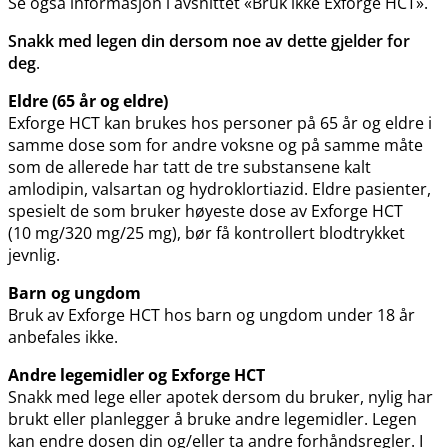
Se også informasjon i avsnittet «Bruk ikke Exforge HCT».
Snakk med legen din dersom noe av dette gjelder for
deg
.
Eldre (65 år og eldre)
Exforge HCT kan brukes hos personer på 65 år og eldre i
samme dose som for andre voksne og på samme måte
som de allerede har tatt de tre substansene kalt
amlodipin, valsartan og hydroklortiazid. Eldre pasienter,
spesielt de som bruker høyeste dose av Exforge HCT
(10 mg/320 mg/25 mg), bør få kontrollert blodtrykket
jevnlig.
Barn og ungdom
Bruk av Exforge HCT hos barn og ungdom under 18 år
anbefales ikke.
Andre legemidler og Exforge HCT
Snakk med lege eller apotek dersom du bruker, nylig har
brukt eller planlegger å bruke andre legemidler. Legen
kan endre dosen din og​/​eller ta andre forhåndsregler. I