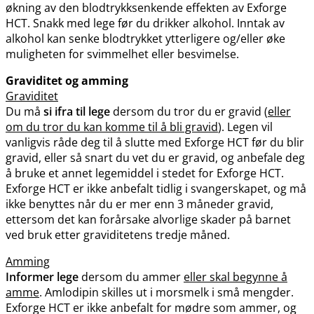
økning av den blodtrykksenkende effekten av Exforge
HCT. Snakk med lege før du drikker alkohol. Inntak av
alkohol kan senke blodtrykket ytterligere og​/​eller øke
muligheten for svimmelhet eller besvimelse.
Graviditet og amming
Graviditet
Du må
si ifra til lege
dersom du tror du er gravid (
eller
om du tror du kan komme til å bli gravid
). Legen vil
vanligvis råde deg til å slutte med Exforge HCT før du blir
gravid, eller så snart du vet du er gravid, og anbefale deg
å bruke et annet legemiddel i stedet for Exforge HCT.
Exforge HCT er ikke anbefalt tidlig i svangerskapet, og må
ikke benyttes når du er mer enn 3 måneder gravid,
ettersom det kan forårsake alvorlige skader på barnet
ved bruk etter graviditetens tredje måned.
Amming
Informer lege
dersom du ammer
eller skal begynne å
amme
. Amlodipin skilles ut i morsmelk i små mengder.
Exforge HCT er ikke anbefalt for mødre som ammer, og