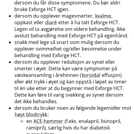
dersom du får disse symptomene. Du bør aldri
bruke Exforge HCT igjen.
dersom du opplever magesmerter,
kvalme
,
oppkast eller
diaré
etter å ha tatt Exforge HCT.
Legen vil ta avgjørelse om videre behandling. Ikke
avslutt behandling med Exforge HCT på egenhånd.
snakk med lege så snart som mulig dersom du
opplever svimmelhet og​/​eller besvimelse under
behandling med Exforge HCT.
dersom du opplever reduksjon av synet eller
smerter i øyet. Dette kan være symptomer på
væskeansamling i årehinnen (
koroidal
effusjon)
eller økt trykk i øyet og kan oppstå i løpet av timer
til én uke etter at du begynner med Exforge HCT.
Dette kan føre til varig svekking av synet dersom
det ikke behandles.
dersom du bruker noen av følgende legemidler mot
høyt blodtrykk
:
en
ACE-hemmer
(f.eks. enalapril, lisinopril,
ramipril), særlig hvis du har diabetisk