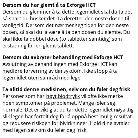
Dersom du har glemt å ta Exforge HCT
Dersom du glemmer å ta dette legemidlet skal du ta det
så snart du husker det. Ta deretter den neste dosen til
vanlig tid. Dersom det nærmer seg tiden for den neste
dosen, så skal du la være å ta den dosen du glemte. Du
skal ikke
ta dobbel dose (to tabletter samtidig) som
erstatning for en glemt tablett.
Dersom du avbryter behandling med Exforge HCT
Avslutning av behandlingen med Exforge HCT kan
medføre forverring av din sykdom. Ikke stopp å ta
legemidlet uten samråd med lege.
Ta alltid denne medisinen, selv om du føler deg frisk
Personer som har
høyt blodtrykk
vil ofte ikke merke
noen symptomer på problemet. Mange føler seg
normale. Det er viktig at du tar dette legemidlet nøyaktig
slik legen har fortalt deg for å oppnå best mulig resultat
og redusere risikoen for bivirkninger. Hold dine avtaler
med legen selv om du føler deg frisk.