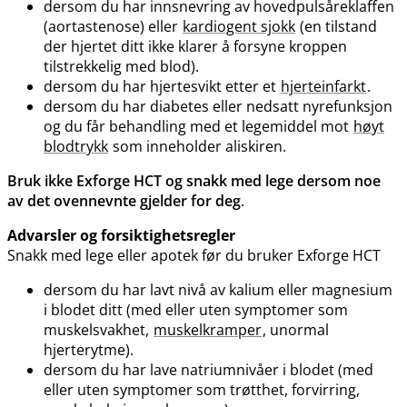
dersom du har innsnevring av hovedpulsåreklaffen
(aortastenose) eller
kardiogent sjokk
(en tilstand
der hjertet ditt ikke klarer å forsyne kroppen
tilstrekkelig med blod).
dersom du har hjertesvikt etter et
hjerteinfarkt
.
dersom du har diabetes eller nedsatt nyrefunksjon
og du får behandling med et legemiddel mot
høyt
blodtrykk
som inneholder aliskiren.
Bruk ikke Exforge HCT og snakk med lege dersom noe
av det ovennevnte gjelder for deg
.
Advarsler og forsiktighetsregler
Snakk med lege eller apotek før du bruker Exforge HCT
dersom du har lavt nivå av kalium eller magnesium
i blodet ditt (med eller uten symptomer som
muskelsvakhet,
muskelkramper
, unormal
hjerterytme).
dersom du har lave natriumnivåer i blodet (med
eller uten symptomer som trøtthet, forvirring,