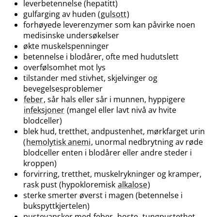
leverbetennelse (hepatitt)
gulfarging av huden (
gulsott
)
forhøyede leverenzymer som kan påvirke noen
medisinske undersøkelser
økte muskelspenninger
betennelse i blodårer, ofte med hudutslett
overfølsomhet mot lys
tilstander med stivhet, skjelvinger og
bevegelsesproblemer
feber
, sår hals eller sår i munnen, hyppigere
infeksjoner
(mangel eller lavt nivå av hvite
blodceller)
blek hud, tretthet, andpustenhet, mørkfarget urin
(
hemolytisk anemi
, unormal nedbrytning av røde
blodceller enten i blodårer eller andre steder i
kroppen)
forvirring, tretthet, muskelrykninger og kramper,
rask pust (hypokloremisk
alkalose
)
sterke smerter øverst i magen (betennelse i
bukspyttkjertelen)
pustevansker med
feber
, hoste,
tungpustethet
,