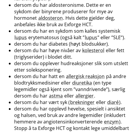
dersom du har aldosteronisme. Dette er en
sykdom der binyrene produserer for mye av
hormonet
aldosteron
. Hvis dette gjelder deg,
anbefales ikke bruk av Exforge HCT.
dersom du har en sykdom som kalles systemisk
lupus
erytematosus (også kalt ”
lupus
” eller ”SLE”).
dersom du har diabetes (høyt blodsukker).
dersom du har høye nivåer av
kolesterol
eller fett
(triglyserider) i blodet ditt.
dersom du opplever hudreaksjoner slik som utslett
etter soleksponering.
dersom du har hatt en
allergisk reaksjon
på andre
blodtrykksmedisiner eller
diuretika
(en type
legemidler også kjent som ”vanndrivende”), særlig
dersom du har
astma
eller
allergier
.
dersom du har vært syk (
brekninger
eller
diaré
).
dersom du har opplevd hevelse, spesielt i ansiktet
og halsen, ved bruk av andre legemidler (inkludert
hemmere av angiotensinkonverterende
enzym
).
Stopp å ta Exforge HCT og kontakt lege umiddelbart