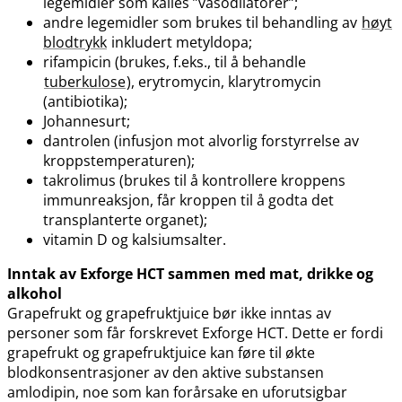
legemidler som kalles ”vasodilatorer”;
andre legemidler som brukes til behandling av
høyt
blodtrykk
inkludert metyldopa;
rifampicin (brukes, f.eks., til å behandle
tuberkulose
), erytromycin, klarytromycin
(antibiotika);
Johannesurt;
dantrolen (infusjon mot alvorlig forstyrrelse av
kroppstemperaturen);
takrolimus (brukes til å kontrollere kroppens
immunreaksjon, får kroppen til å godta det
transplanterte organet);
vitamin D og kalsiumsalter.
Inntak av Exforge HCT sammen med mat, drikke og
alkohol
Grapefrukt og grapefruktjuice bør ikke inntas av
personer som får forskrevet Exforge HCT. Dette er fordi
grapefrukt og grapefruktjuice kan føre til økte
blodkonsentrasjoner av den aktive substansen
amlodipin, noe som kan forårsake en uforutsigbar