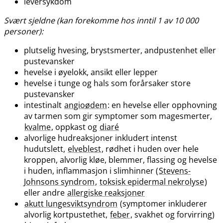
leversykdom
Svært sjeldne (kan forekomme hos inntil 1 av 10 000
personer):
plutselig hvesing, brystsmerter, andpustenhet eller
pustevansker
hevelse i øyelokk, ansikt eller lepper
hevelse i tunge og hals som forårsaker store
pustevansker
intestinalt
angioødem
: en hevelse eller opphovning
av tarmen som gir symptomer som magesmerter,
kvalme
, oppkast og
diaré
alvorlige hudreaksjoner inkludert intenst
hudutslett,
elveblest
, rødhet i huden over hele
kroppen, alvorlig kløe, blemmer, flassing og hevelse
i huden, inflammasjon i slimhinner (
Stevens-
Johnsons syndrom
,
toksisk epidermal nekrolyse
)
eller andre
allergiske reaksjoner
akutt lungesviktsyndrom
(symptomer inkluderer
alvorlig kortpustethet,
feber
, svakhet og forvirring)