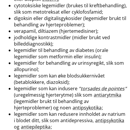
cytotoksiske legemidler (brukes til kreftbehandling),
slik som metotreksat eller cyklofosfamid;
digoksin eller digitalisgykosider (legemidler brukt til
behandling av hjerteproblemer);
verapamil, diltiazem (hjertemedisiner);
jodholdige kontrastmidler (midler brukt ved
billeddiagnostikk);
legemidler til behandling av diabetes (orale
legemidler som metformin eller insulin);
legemidler for behandling av urinsyregikt, slik som
allopurinol;
legemidler som kan øke blodsukkernivået
(betablokkere, diazoksid);
legemidler som kan indusere
”
torsades de pointes
”
(uregelmessig hjerterytme) slik som
antiarytmika
(legemidler brukt til behandling av
hjerteproblemer) og noen
antipsykotika
;
legemidler som kan redusere innholdet av natrium
i blodet ditt, slik som antidepressiva,
antipsykotika
og
antiepileptika
;