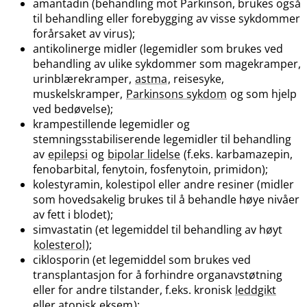
amantadin (behandling mot Parkinson, brukes også
til behandling eller forebygging av visse sykdommer
forårsaket av virus);
antikolinerge midler (legemidler som brukes ved
behandling av ulike sykdommer som magekramper,
urinblærekramper,
astma
, reisesyke,
muskelskramper,
Parkinsons sykdom
og som hjelp
ved bedøvelse);
krampestillende legemidler og
stemningsstabiliserende legemidler til behandling
av
epilepsi
og
bipolar lidelse
(f.eks. karbamazepin,
fenobarbital, fenytoin, fosfenytoin, primidon);
kolestyramin, kolestipol eller andre resiner (midler
som hovedsakelig brukes til å behandle høye nivåer
av fett i blodet);
simvastatin (et legemiddel til behandling av høyt
kolesterol
);
ciklosporin (et legemiddel som brukes ved
transplantasjon for å forhindre organavstøtning
eller for andre tilstander, f.eks. kronisk
leddgikt
eller atopisk
eksem
);