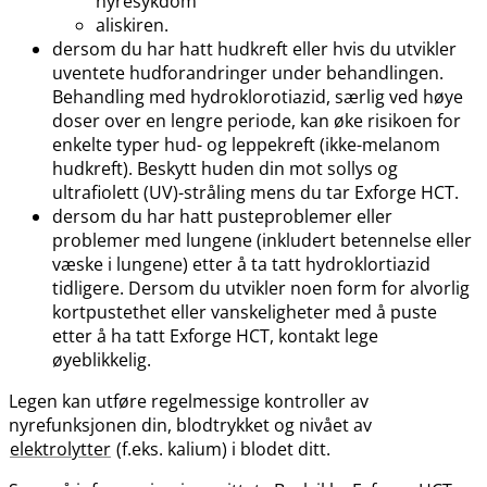
nyresykdom
aliskiren.
dersom du har hatt hudkreft eller hvis du utvikler
uventete hudforandringer under behandlingen.
Behandling med hydroklorotiazid, særlig ved høye
doser over en lengre periode, kan øke risikoen for
enkelte typer hud- og leppekreft (ikke-melanom
hudkreft). Beskytt huden din mot sollys og
ultrafiolett (UV)-stråling mens du tar Exforge HCT.
dersom du har hatt pusteproblemer eller
problemer med lungene (inkludert betennelse eller
væske i lungene) etter å ta tatt hydroklortiazid
tidligere. Dersom du utvikler noen form for alvorlig
kortpustethet eller vanskeligheter med å puste
etter å ha tatt Exforge HCT, kontakt lege
øyeblikkelig.
Legen kan utføre regelmessige kontroller av
nyrefunksjonen din, blodtrykket og nivået av
elektrolytter
(f.eks. kalium) i blodet ditt.