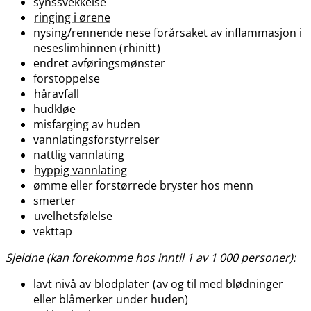
synssvekkelse
ringing i ørene
nysing​/​rennende nese forårsaket av inflammasjon i
neseslimhinnen (
rhinitt
)
endret avføringsmønster
forstoppelse
håravfall
hudkløe
misfarging av huden
vannlatingsforstyrrelser
nattlig vannlating
hyppig vannlating
ømme eller forstørrede bryster hos menn
smerter
uvelhetsfølelse
vekttap
Sjeldne (kan forekomme hos inntil 1 av 1 000 personer):
lavt nivå av
blodplater
(av og til med blødninger
eller blåmerker under huden)