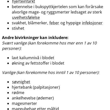
hjerteinfarkt
betennelse i bukspyttkjertelen som kan forårsake
alvorlige mage- og ryggsmerter ledsaget av sterk
uvelhetsfølelse
svakhet, blåmerker,
feber
og hyppige
infeksjoner
stivhet
Andre bivirkninger kan inkludere:
Svært vanlige (kan forekomme hos mer enn 1 av 10
personer):
lavt kaliumnivå i blodet
økning av fettstoffer i blodet
Vanlige (kan forekomme hos inntil 1 av 10 personer):
søvnighet
hjertebank (palpitasjoner)
rødme
ankelhevelse (ødemer)
magesmerter
mageubehag etter måltid