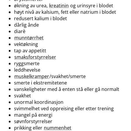
økning av urea,
kreatinin
og urinsyre i blodet
høyt nivå av kalsium, fett eller natrium i blodet
redusert kalium i blodet
dårlig ånde
diarè
munntørrhet
vektøkning
tap av appetitt
smaksforstyrrelser
ryggsmerte
leddhevelse
muskelkramper
/svakhet​/​smerte
smerte i ekstremitetene
vanskeligheter med å enten stå eller gå normalt
svakhet
unormal koordinasjon
svimmelhet ved oppreising eller etter trening
mangel på energi
søvnforstyrrelser
prikking eller
nummenhet