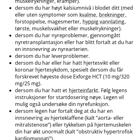
muskelrykninger, kramper).
dersom du har høyt kalsiumnivå i blodet ditt (med
eller uten symptomer som
kvalme
,
brekninger
,
forstoppelse, magesmerter,
hyppig vannlating
,
tørste, muskelsvakhet eller muskelrykninger).
dersom du har nyreproblemer, gjennomgått
nyretransplantasjon eller har blitt fortalt at du har
en innsnevring av nyrearterien.
dersom du har leverproblemer.
dersom du har eller har hatt hjertesvikt eller
koronar hjertesykdom, spesielt dersom du får
forskrevet høyeste dose Exforge HCT (10 mg/320
mg/25 mg).
dersom du har hatt et
hjerteinfarkt
. Følg legens
instruksjoner for startdosering nøye. Legen vil
mulig også undersøke din nyrefunksjon.
dersom legen har fortalt deg at du har en
innsnevring av hjerteklaffene (kalt ”aorta- eller
mitralstenose”) eller tykkelsen på hjertemuskelen
din har økt unormalt (kalt ”obstruktiv hypertrofisk
kardiomyopati”).