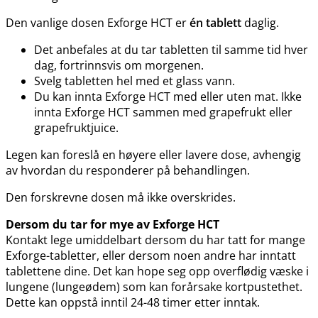
Den vanlige dosen Exforge HCT er
én tablett
daglig.
Det anbefales at du tar tabletten til samme tid hver
dag, fortrinnsvis om morgenen.
Svelg tabletten hel med et glass vann.
Du kan innta Exforge HCT med eller uten mat. Ikke
innta Exforge HCT sammen med grapefrukt eller
grapefruktjuice.
Legen kan foreslå en høyere eller lavere dose, avhengig
av hvordan du responderer på behandlingen.
Den forskrevne dosen må ikke overskrides.
Dersom du tar for mye av Exforge HCT
Kontakt lege umiddelbart dersom du har tatt for mange
Exforge-tabletter, eller dersom noen andre har inntatt
tablettene dine. Det kan hope seg opp overflødig væske i
lungene (lungeødem) som kan forårsake kortpustethet.
Dette kan oppstå inntil 24-48 timer etter inntak.