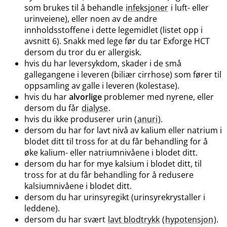
som brukes til å behandle
infeksjoner
i luft- eller
urinveiene), eller noen av de andre
innholdsstoffene i dette legemidlet (listet opp i
avsnitt 6). Snakk med lege før du tar Exforge HCT
dersom du tror du er allergisk.
hvis du har leversykdom, skader i de små
gallegangene i leveren (biliær cirrhose) som fører til
oppsamling av galle i leveren (kolestase).
hvis du har
alvorlige
problemer med nyrene, eller
dersom du får
dialyse
.
hvis du ikke produserer urin (
anuri
).
dersom du har for lavt nivå av kalium eller natrium i
blodet ditt til tross for at du får behandling for å
øke kalium- eller natriumnivåene i blodet ditt.
dersom du har for mye kalsium i blodet ditt, til
tross for at du får behandling for å redusere
kalsiumnivåene i blodet ditt.
dersom du har urinsyregikt (urinsyrekrystaller i
leddene).
dersom du har svært
lavt blodtrykk
(
hypotensjon
).