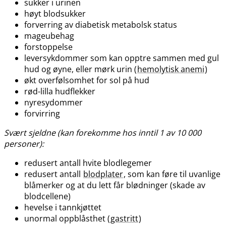
sukker i urinen
høyt blodsukker
forverring av diabetisk metabolsk status
mageubehag
forstoppelse
leversykdommer som kan opptre sammen med gul
hud og øyne, eller mørk urin (
hemolytisk anemi
)
økt overfølsomhet for sol på hud
rød-lilla hudflekker
nyresydommer
forvirring
Svært sjeldne (kan forekomme hos inntil 1 av 10 000
personer):
redusert antall hvite blodlegemer
redusert antall
blodplater
, som kan føre til uvanlige
blåmerker og at du lett får blødninger (skade av
blodcellene)
hevelse i tannkjøttet
unormal oppblåsthet (
gastritt
)