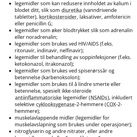
legemidler som kan redusere innholdet av kalium i
blodet ditt, slik som
diuretika
(vanndrivende
tabletter),
kortikosteroider
, laksativer, amfotericin
eller penicillin G;
legemidler som øker blodtrykket slik som adrenalin
eller noradrenalin;
legemidler som brukes ved HIV​/​AIDS (f.eks.
ritonavir, indinavir, nelfinavir);
legemidler til behandling av soppinfeksjoner (f.eks.
ketokonazol, itrakonazol);
legemidler som brukes ved spiserørssår og
betennelse (karbenoksolon);
legemidler som brukes til å lindre smerte eller
betennelse, spesielt ikke-steroide
antiinflammatoriske
legemidler (
NSAIDs
), inkludert
selektive
cyklooksygenase
-2-hemmere (
COX
-2-
hemmere);
muskelavlappende midler (legemidler for
muskelavslapning som brukes under operasjoner);
nitroglyserin og andre nitrater, eller andre