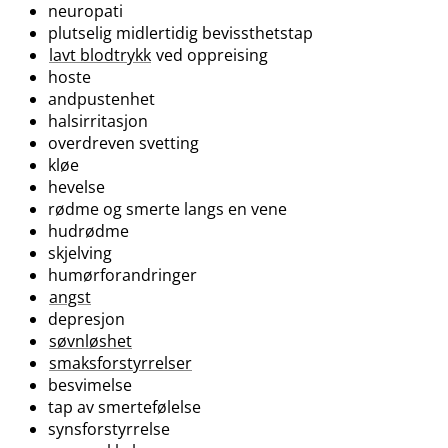
neuropati
plutselig midlertidig bevissthetstap
lavt blodtrykk
ved oppreising
hoste
andpustenhet
halsirritasjon
overdreven svetting
kløe
hevelse
rødme og smerte langs en vene
hudrødme
skjelving
humørforandringer
angst
depresjon
søvnløshet
smaksforstyrrelser
besvimelse
tap av smertefølelse
synsforstyrrelse