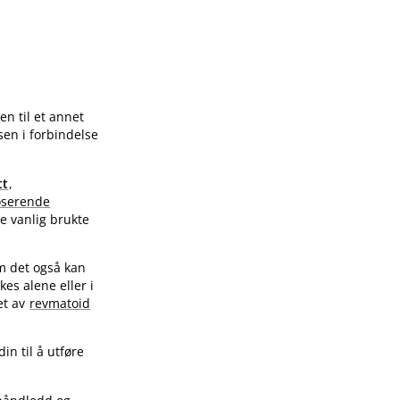
en til et annet
sen i forbindelse
tt
,
oserende
re vanlig brukte
om det også kan
es alene eller i
et av
revmatoid
in til å utføre