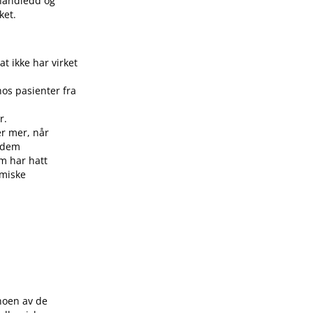
 håndledd og
ket.
 ikke har virket
 hos pasienter fra
r.
er mer, når
r dem
om har hatt
emiske
 noen av de