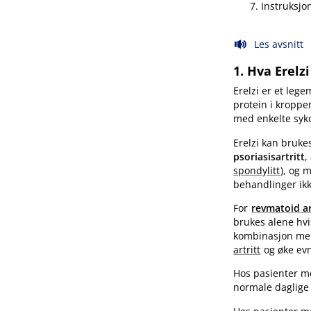
Instruksjon
Les avsnitt
1. Hva Erelz
Erelzi er et lege
protein i kroppe
med enkelte sy
Erelzi kan bruke
psoriasisartritt
,
spondylitt
), og 
behandlinger ikke
For
revmatoid ar
brukes alene hvi
kombinasjon med
artritt
og øke evn
Hos pasienter 
normale daglige 