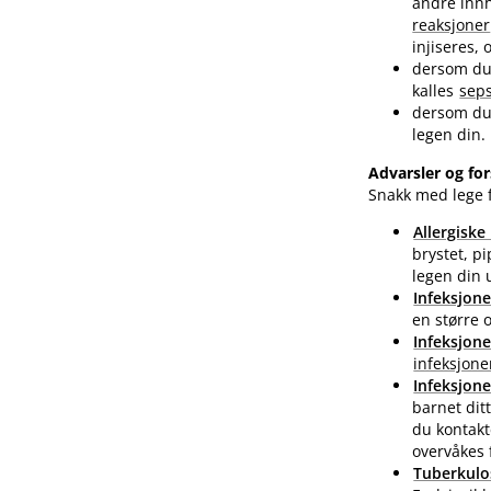
andre innh
reaksjoner
injiseres,
dersom du e
kalles
seps
dersom du
legen din.
Advarsler og for
Snakk med lege f
Allergiske
brystet, pi
legen din 
Infeksjone
en større 
Infeksjone
infeksjone
Infeksjone
barnet dit
du kontakt
overvåkes 
Tuberkulo