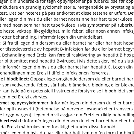
l legen din undersøke for tegn og symptomer på
tuberkulose
før opp
inkludere en grundig sykdomshistorie, røntgenbilde av brystet og 
est. Det bør noteres på pasientkortet at disse testene er utført. Det
eller legen din hvis du eller barnet noensinne har hatt
tuberkulose
t med noen som har hatt
tuberkulose
. Hvis symptomer på
tuberku
 hoste, vekttap, likegyldighet, mild
feber
) eller noen annen
infeks
r etter behandling, informér legen din umiddelbart.
B
:
Si fra til legen din dersom du eller barnet har eller har hatt
hepat
for tilstedeværelse av
hepatitt B
-
infeksjon
før du eller barnet beg
. Behandling med Erelzi kan føre til reaktivering av
hepatitt B
hos p
har blitt smittet med
hepatitt B
-viruset. Hvis dette skjer, må du slutt
C
:
Informér legen din hvis du eller barnet har
hepatitt C
. Legen din
ehandlingen med Erelzi i tilfelle
infeksjonen
forverres.
se i blodbildet:
Oppsøk lege omgående dersom du eller barnet har 
r som vedvarende
feber
, sår hals, blåmerker, blødning eller blekhe
kan tyde på en potensiell livstruende forstyrrelse i blodbildet so
en med Erelzi avbrytes.
temet og øyesykdommer:
Informér legen din dersom du eller barn
ler optikusnevritt (betennelse på nervene i øynene) eller transvers 
e i ryggmargen). Legen din vil avgjøre om Erelzi er riktig behandlin
hjertesvikt:
Informér legen din dersom du eller barnet har eller ha
t da Erelzi må brukes med forsiktighet under disse forhold.
rmér legen din hvis du har eller har hatt
lymfom
(en form for blodk