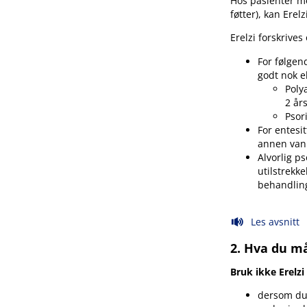
Hos pasienter 
føtter), kan Ere
Erelzi forskriv
For følgen
godt nok e
Polya
2 år
Psor
For entesit
annen vanl
Alvorlig p
utilstrekk
behandlin
Les avsnitt
2. Hva du må
Bruk ikke Erelzi
dersom du 