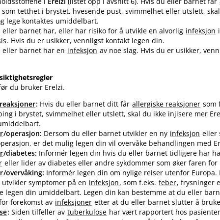
oldsstoffene i
Erelzi
(listet opp i avsnitt 6). Hvis du eller barnet får
som tetthet i brystet, hvesende pust, svimmelhet eller utslett, skal 
 og lege kontaktes umiddelbart.
ller barnet har, eller har risiko for å utvikle en alvorlig
infeksjon
i
is
. Hvis du er usikker, vennligst kontakt legen din.
 eller barnet har en
infeksjon
av noe slag. Hvis du er usikker, venn
siktighetsregler
ør du bruker Erelzi.
 reaksjoner
:
Hvis du eller barnet ditt får
allergiske reaksjoner
som f.
ping i brystet, svimmelhet eller utslett, skal du ikke injisere mer Er
umiddelbart.
r
/operasjon:
Dersom du eller barnet utvikler en ny
infeksjon
eller
operasjon, er det mulig legen din vil overvåke behandlingen med Er
r
/diabetes:
Informér legen din hvis du eller barnet tidligere har ha
r
eller lider av diabetes eller andre sykdommer som øker faren for
r
/overvåking:
Informér legen din om nylige reiser utenfor Europa.
t utvikler symptomer på en
infeksjon
, som f.eks.
feber
, frysninger e
e legen din umiddelbart. Legen din kan bestemme at du eller barne
for forekomst av
infeksjoner
etter at du eller barnet slutter å bruke
se
:
Siden tilfeller av
tuberkulose
har vært rapportert hos pasient