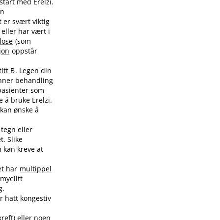
start med Erelzi.
en
 er svært viktig
, eller har vært i
lose
(som
jon
oppstår
itt B
. Legen din
ynner behandling
asienter som
e å bruke Erelzi.
 kan ønske å
tegn eller
t. Slike
m kan kreve at
et har
multippel
myelitt
g.
r hatt kongestiv
reft) eller noen