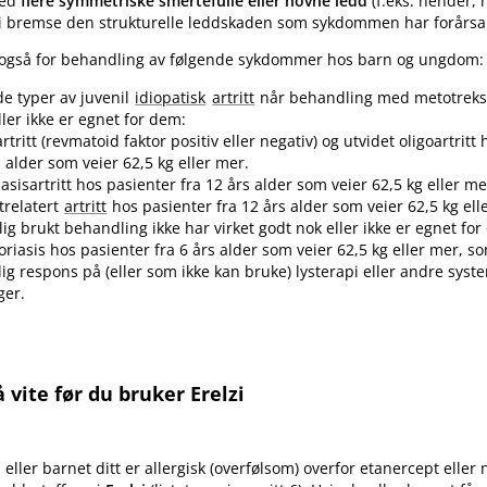
med
flere symmetriske smertefulle eller hovne ledd
(f.eks. hender,
lzi bremse den strukturelle leddskaden som sykdommen har forårsa
es også for behandling av følgende sykdommer hos barn og ungdom:
de typer av juvenil
idiopatisk
artritt
når behandling med metotreksat
ller ikke er egnet for dem:
rtritt (revmatoid faktor positiv eller negativ) og utvidet oligoartritt
s alder som veier 62,5 kg eller mer.
iasisartritt hos pasienter fra 12 års alder som veier 62,5 kg eller me
trelatert
artritt
hos pasienter fra 12 års alder som veier 62,5 kg ell
ig brukt behandling ikke har virket godt nok eller ikke er egnet fo
soriasis hos pasienter fra 6 års alder som veier 62,5 kg eller mer, s
elig respons på (eller som ikke kan bruke) lysterapi eller andre syst
ger.
 vite før du bruker Erelzi
eller barnet ditt er allergisk (overfølsom) overfor etanercept eller