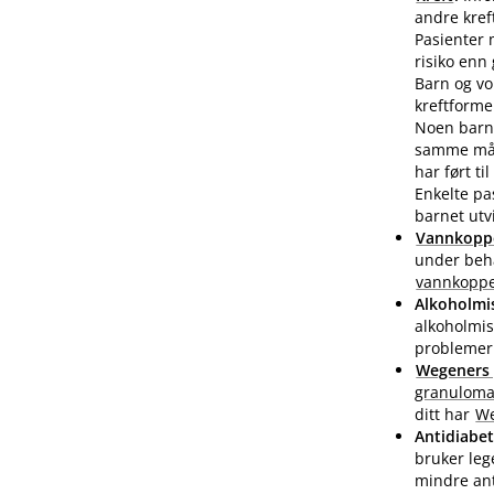
andre kreft
Pasienter 
risiko enn
Barn og vo
kreftforme
Noen barne
samme måte
har ført til
Enkelte pa
barnet utv
Vannkopp
under beha
vannkopp
Alkoholmi
alkoholmis
problemer
Wegeners
granuloma
ditt har
We
Antidiabet
bruker leg
mindre ant