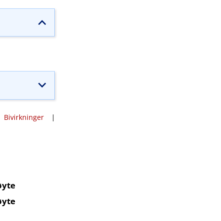
|
Bivirkninger
|
øyte
øyte