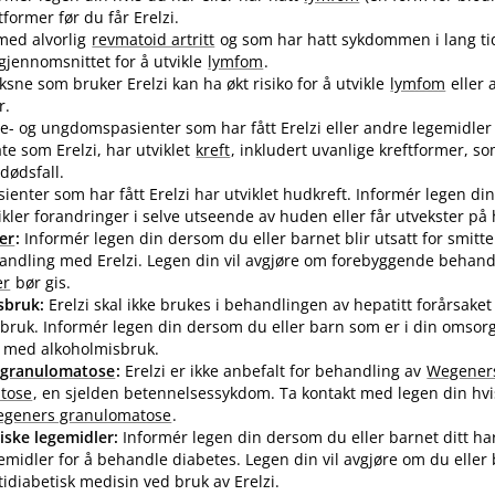
former før du får Erelzi.
med alvorlig
revmatoid artritt
og som har hatt sykdommen i lang tid
 gjennomsnittet for å utvikle
lymfom
.
ksne som bruker Erelzi kan ha økt risiko for å utvikle
lymfom
eller 
r.
- og ungdomspasienter som har fått Erelzi eller andre legemidler
 som Erelzi, har utviklet
kreft
, inkludert uvanlige kreftformer, 
 dødsfall.
sienter som har fått Erelzi har utviklet hudkreft. Informér legen di
ikler forandringer i selve utseende av huden eller får utvekster på
er
:
Informér legen din dersom du eller barnet blir utsatt for smitt
ndling med Erelzi. Legen din vil avgjøre om forebyggende behand
er
bør gis.
sbruk:
Erelzi skal ikke brukes i behandlingen av hepatitt forårsaket
bruk. Informér legen din dersom du eller barn som er i din omsorg
 med alkoholmisbruk.
 granulomatose
:
Erelzi er ikke anbefalt for behandling av
Wegener
tose
, en sjelden betennelsessykdom. Ta kontakt med legen din hvi
geners granulomatose
.
iske legemidler:
Informér legen din dersom du eller barnet ditt har
emidler for å behandle diabetes. Legen din vil avgjøre om du eller
idiabetisk medisin ved bruk av Erelzi.