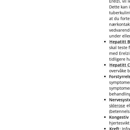
Erelzi, vi
Dette kan 
tuberkulint
at du fort
nærkontak
vedvarende
under elle
Hepatitt 
skal teste 
med Erelzi
tidligere 
Hepatitt 
overvåke b
Forstyrrel
symptome
symptomer 
behandling
Nervesys
sklerose
el
(betennels
Kongestiv 
hjertesvik
Kreft
:
Info