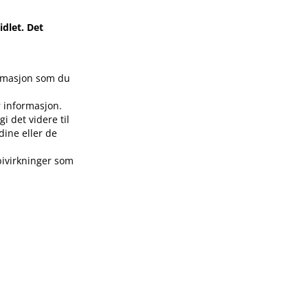
dlet. Det
formasjon som du
r informasjon.
i det videre til
ine eller de
bivirkninger som