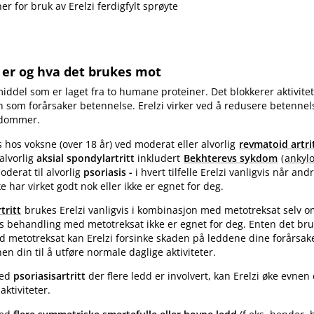
er for bruk av Erelzi ferdigfylt sprøyte
i er og hva det brukes mot
middel som er laget fra to humane proteiner. Det blokkerer aktivitet
n som forårsaker betennelse. Erelzi virker ved å redusere betennel
kdommer.
s hos voksne (over 18 år) ved moderat eller alvorlig
revmatoid artri
 alvorlig
aksial spondylartritt
inkludert
Bekhterevs sykdom
(
ankyl
moderat til alvorlig
psoriasis -
i hvert tilfelle Erelzi vanligvis når and
 har virket godt nok eller ikke er egnet for deg.
tritt
brukes Erelzi vanligvis i kombinasjon med metotreksat selv 
s behandling med metotreksat ikke er egnet for deg. Enten det bruk
 metotreksat kan Erelzi forsinke skaden på leddene dine forårsak
en din til å utføre normale daglige aktiviteter.
med
psoriasisartritt
der flere ledd er involvert, kan Erelzi øke evnen d
aktiviteter.