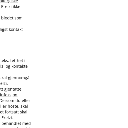
allergiske
Erelzi ikke
 blodet som
ligst kontakt
eks. tetthet i
elzi og kontakte
 skal gjennomgå
elzi.
tt gjentatte
infeksjon
.
 Dersom du eller
ller hoste, skal
t fortsatt skal
 Erelzi.
er behandlet med