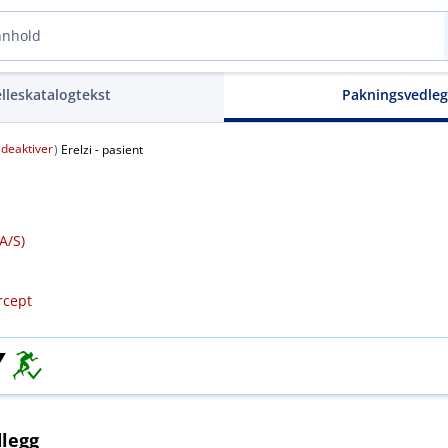
elleskatalogtekst
Pakningsvedle
deaktiver
(
)
Erelzi - pasient
/​S)
rcept
legg