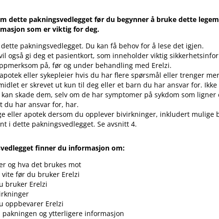
m dette pakningsvedlegget før du begynner å bruke dette legemi
rmasjon som er viktig for deg.
 dette pakningsvedlegget. Du kan få behov for å lese det igjen.
vil også gi deg et pasientkort, som inneholder viktig sikkerhetsin
ppmerksom på, før og under behandling med Erelzi.
 apotek eller sykepleier hvis du har flere spørsmål eller trenger me
idlet er skrevet ut kun til deg eller et barn du har ansvar for. Ikke g
 kan skade dem, selv om de har symptomer på sykdom som ligner d
 du har ansvar for, har.
ge eller apotek dersom du opplever bivirkninger, inkludert mulige 
vnt i dette pakningsvedlegget. Se avsnitt 4.
svedlegget finner du informasjon om:
 er og hva det brukes mot
vite før du bruker Erelzi
 bruker Erelzi
irkninger
u oppbevarer Erelzi
i pakningen og ytterligere informasjon