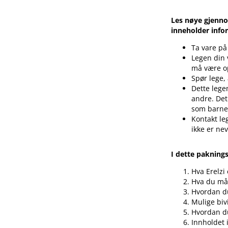
Les nøye gjenno
inneholder info
Ta vare på
Legen din 
må være o
Spør lege,
Dette legem
andre. Det
som barnet
Kontakt le
ikke er ne
I dette pakning
Hva Erelzi
Hva du må 
Hvordan du
Mulige biv
Hvordan d
Innholdet 