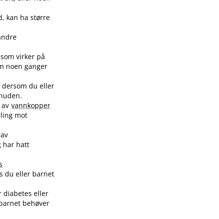
, kan ha større
andre
 som virker på
som noen ganger
n dersom du eller
 huden.
e av
vannkopper
ling mot
 av
 har hatt
s
s du eller barnet
 diabetes eller
 barnet behøver