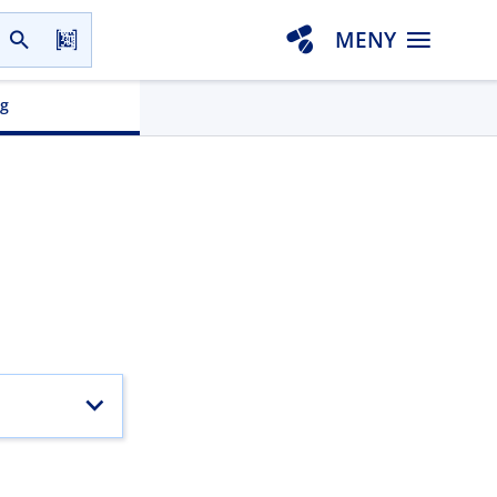
MENY
gg