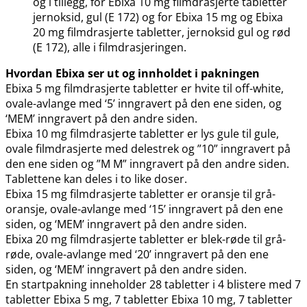
og i tillegg, for Ebixa 10 mg filmdrasjerte tabletter
jernoksid, gul (E 172) og for Ebixa 15 mg og Ebixa
20 mg filmdrasjerte tabletter, jernoksid gul og rød
(E 172), alle i filmdrasjeringen.
Hvordan Ebixa ser ut og innholdet i pakningen
Ebixa 5 mg filmdrasjerte tabletter er hvite til off-white,
ovale-avlange med ‘5’ inngravert på den ene siden, og
‘MEM’ inngravert på den andre siden.
Ebixa 10 mg filmdrasjerte tabletter er lys gule til gule,
ovale filmdrasjerte med delestrek og ”10” inngravert på
den ene siden og ”M M” inngravert på den andre siden.
Tablettene kan deles i to like doser.
Ebixa 15 mg filmdrasjerte tabletter er oransje til grå-
oransje, ovale-avlange med ‘15’ inngravert på den ene
siden, og ‘MEM’ inngravert på den andre siden.
Ebixa 20 mg filmdrasjerte tabletter er blek-røde til grå-
røde, ovale-avlange med ‘20’ inngravert på den ene
siden, og ‘MEM’ inngravert på den andre siden.
En startpakning inneholder 28 tabletter i 4 blistere med 7
tabletter Ebixa 5 mg, 7 tabletter Ebixa 10 mg, 7 tabletter