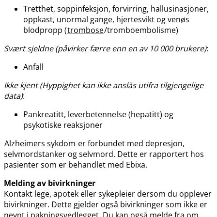
Tretthet, soppinfeksjon, forvirring, hallusinasjoner,
oppkast, unormal gange, hjertesvikt og venøs
blodpropp (
trombose
/tromboembolisme)
Svært sjeldne (påvirker færre enn en av 10 000 brukere)
:
Anfall
Ikke kjent (Hyppighet kan ikke anslås utifra tilgjengelige
data)
:
Pankreatitt, leverbetennelse (hepatitt) og
psykotiske reaksjoner
Alzheimers sykdom
er forbundet med depresjon,
selvmordstanker og selvmord. Dette er rapportert hos
pasienter som er behandlet med Ebixa.
Melding av bivirkninger
Kontakt lege, apotek eller sykepleier dersom du opplever
bivirkninger. Dette gjelder også bivirkninger som ikke er
nevnt i pakningsvedlegget. Du kan også melde fra om