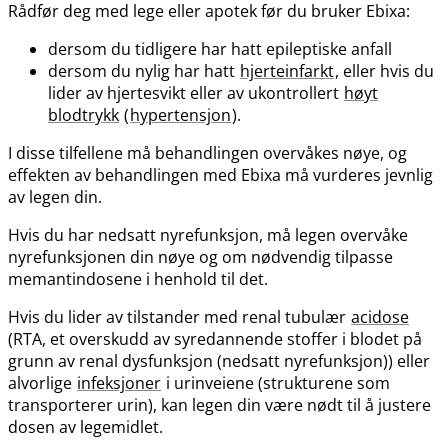
Rådfør deg med lege eller apotek før du bruker Ebixa:
dersom du tidligere har hatt epileptiske anfall
dersom du nylig har hatt
hjerteinfarkt
, eller hvis du
lider av hjertesvikt eller av ukontrollert
høyt
blodtrykk
(
hypertensjon
).
I disse tilfellene må behandlingen overvåkes nøye, og
effekten av behandlingen med Ebixa må vurderes jevnlig
av legen din.
Hvis du har nedsatt nyrefunksjon, må legen overvåke
nyrefunksjonen din nøye og om nødvendig tilpasse
memantindosene i henhold til det.
Hvis du lider av tilstander med renal tubulær
acidose
(RTA, et overskudd av syredannende stoffer i blodet på
grunn av renal dysfunksjon (nedsatt nyrefunksjon)) eller
alvorlige
infeksjoner
i urinveiene (strukturene som
transporterer urin), kan legen din være nødt til å justere
dosen av legemidlet.