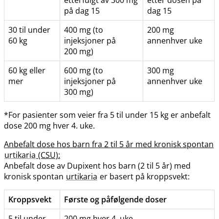
på dag 15
dag 15
30 til under
400 mg (to
200 mg
60 kg
injeksjoner på
annenhver uke
200 mg)
60 kg eller
600 mg (to
300 mg
mer
injeksjoner på
annenhver uke
300 mg)
*For pasienter som veier fra 5 til under 15 kg er anbefalt
dose 200 mg hver 4. uke.
Anbefalt dose hos barn fra 2 til 5 år med kronisk spontan
urtikaria
(CSU):
Anbefalt dose av Dupixent hos barn (2 til 5 år) med
kronisk spontan
urtikaria
er basert på kroppsvekt:
Kroppsvekt
Første og påfølgende doser
5 til under
200 mg hver 4. uke