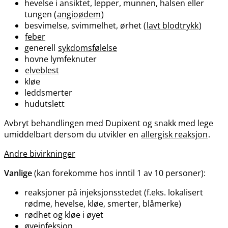
hevelse i ansiktet, lepper, munnen, halsen eller
tungen (
angioødem
)
besvimelse, svimmelhet, ørhet (
lavt blodtrykk
)
feber
generell
sykdomsfølelse
hovne lymfeknuter
elveblest
kløe
leddsmerter
hudutslett
Avbryt behandlingen med Dupixent og snakk med lege
umiddelbart dersom du utvikler en
allergisk reaksjon
.
Andre bivirkninger
Vanlige
(kan forekomme hos inntil 1 av 10 personer):
reaksjoner på injeksjonsstedet (f.eks. lokalisert
rødme, hevelse, kløe, smerter, blåmerke)
rødhet og kløe i øyet
øyeinfeksjon