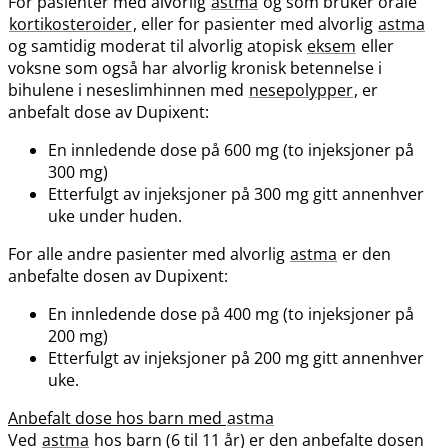
For pasienter med alvorlig
astma
og som bruker orale
kortikosteroider
, eller for pasienter med alvorlig
astma
og samtidig moderat til alvorlig atopisk
eksem
eller
voksne som også har alvorlig kronisk betennelse i
bihulene i neseslimhinnen med
nesepolypper
, er
anbefalt dose av Dupixent:
En innledende dose på 600 mg (to injeksjoner på
300 mg)
Etterfulgt av injeksjoner på 300 mg gitt annenhver
uke under huden.
For alle andre pasienter med alvorlig
astma
er den
anbefalte dosen av Dupixent:
En innledende dose på 400 mg (to injeksjoner på
200 mg)
Etterfulgt av injeksjoner på 200 mg gitt annenhver
uke.
Anbefalt dose hos barn med
astma
Ved
astma
hos barn (6 til 11 år) er den anbefalte dosen