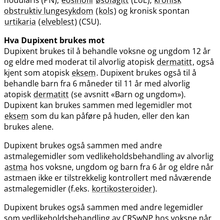
obstruktiv lungesykdom
(
kols
) og kronisk spontan
urtikaria
(
elveblest
) (CSU).
Hva Dupixent brukes mot
Dupixent brukes til å behandle voksne og ungdom 12 år
og eldre med moderat til alvorlig atopisk
dermatitt
, også
kjent som atopisk
eksem
. Dupixent brukes også til å
behandle barn fra 6 måneder til 11 år med alvorlig
atopisk
dermatitt
(se avsnitt «Barn og ungdom»).
Dupixent kan brukes sammen med legemidler mot
eksem
som du kan påføre på huden, eller den kan
brukes alene.
Dupixent brukes også sammen med andre
astmalegemidler som vedlikeholdsbehandling av alvorlig
astma
hos voksne, ungdom og barn fra 6 år og eldre når
astmaen ikke er tilstrekkelig kontrollert med nåværende
astmalegemidler (f.eks.
kortikosteroider
).
Dupixent brukes også sammen med andre legemidler
som vedlikeholdsbehandling av CRSwNP hos voksne når