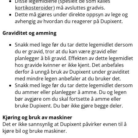
Disse legemidlene (spesielt de som kalles
kortikosteroider
) må avsluttes gradvis.
Dette må gjøres under direkte oppsyn av lege og
avhengig av hvordan du reagerer på Dupixent.
Graviditet og amming
Snakk med lege før du tar dette legemidlet dersom
du er gravid, tror at du kan være gravid eller
planlegger å bli gravid. Effekten av dette legemidlet
hos gravide kvinner er ikke kjent. Det anbefales
derfor å unngå bruk av Dupixent under graviditet
med mindre legen anbefaler at du bruker det.
Snakk med lege før du tar dette legemidlet dersom
du ammer eller planlegger å amme. Du og legen
bør avgjøre om du skal fortsette å amme eller
bruke Dupixent. Du bør ikke gjøre begge deler.
Kjøring og bruk av maskiner
Det er ikke sannsynlig at Dupixent påvirker evnen til å
kjøre bil og bruke maskiner.