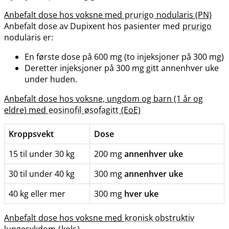
Anbefalt dose hos voksne med
prurigo
nodularis (PN)
Anbefalt dose av Dupixent hos pasienter med
prurigo
nodularis er:
En første dose på 600 mg (to injeksjoner på 300 mg)
Deretter injeksjoner på 300 mg gitt annenhver uke
under huden.
Anbefalt dose hos voksne, ungdom og barn (1 år og
eldre) med
eosinofil
øsofagitt
(EoE)
Kroppsvekt
Dose
15 til under 30 kg
200 mg
annenhver uke
30 til under 40 kg
300 mg
annenhver uke
40 kg eller mer
300 mg
hver uke
Anbefalt dose hos voksne med
kronisk obstruktiv
lungesykdom
(
kols
)