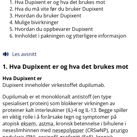
Hva Dupixent er og hva det brukes mot
Hva du må vite før du bruker Dupixent
Hvordan du bruker Dupixent
Mulige bivirkninger
Hvordan du oppbevarer Dupixent
Innholdet i pakningen og ytterligere informasjon
Les avsnitt
1. Hva Dupixent er og hva det brukes mot
Hva Dupixent er
Dupixent inneholder virkestoffet dupilumab.
Dupilumab er et monoklonalt antistoff (en type
spesialisert protein) som blokkerer virkningen av
proteiner kalt interleukiner (IL)-4 og IL-13. Begge spiller
en viktig rolle i å forårsake tegn og symptomer på
atopisk
eksem
,
astma
, kronisk betennelse i bihulene i
neseslimhinnen med
nesepolypper
(CRSwNP),
prurigo
nodularis (PN),
eosinofil
øsofagitt
(EoE),
kronisk