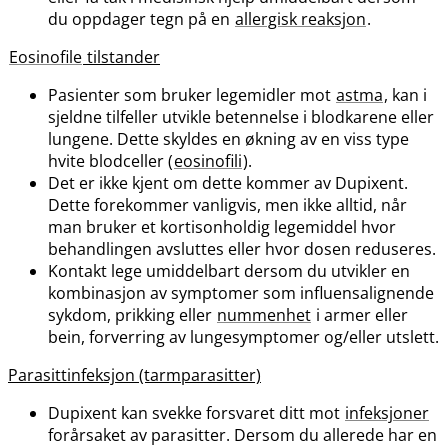
du oppdager tegn på en
allergisk reaksjon
.
Eosinofile
tilstander
Pasienter som bruker legemidler mot
astma
, kan i
sjeldne tilfeller utvikle betennelse i blodkarene eller
lungene. Dette skyldes en økning av en viss type
hvite blodceller (
eosinofili
).
Det er ikke kjent om dette kommer av Dupixent.
Dette forekommer vanligvis, men ikke alltid, når
man bruker et kortisonholdig legemiddel hvor
behandlingen avsluttes eller hvor dosen reduseres.
Kontakt lege umiddelbart dersom du utvikler en
kombinasjon av symptomer som influensalignende
sykdom, prikking eller
nummenhet
i armer eller
bein, forverring av lungesymptomer og​/​eller utslett.
Parasittinfeksjon (tarmparasitter)
Dupixent kan svekke forsvaret ditt mot
infeksjoner
forårsaket av parasitter. Dersom du allerede har en