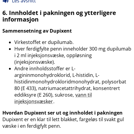
Les avsnitt
6. Innholdet i pakningen og ytterligere
informasjon
Sammensetning av Dupixent
Virkestoffet er dupilumab.
Hver ferdigfylte penn inneholder 300 mg dupilumab
i 2 ml injeksjonsvæske, oppløsning
(injeksjonsvæske).
Andre innholdsstoffer er L-
argininmonohydroklorid, L-histidin, L-
histidinmonohydrokloridmonohydrat, polysorbat
80 (E 433), natriumacetattrihydrat, konsentrert
eddiksyre (E 260), sukrose,
vann til
injeksjonsvæsker
.
Hvordan Dupixent ser ut og innholdet i pakningen
Dupixent er en klar til lett blakket, fargeløs til svakt gul
væske i en ferdigfylt penn.