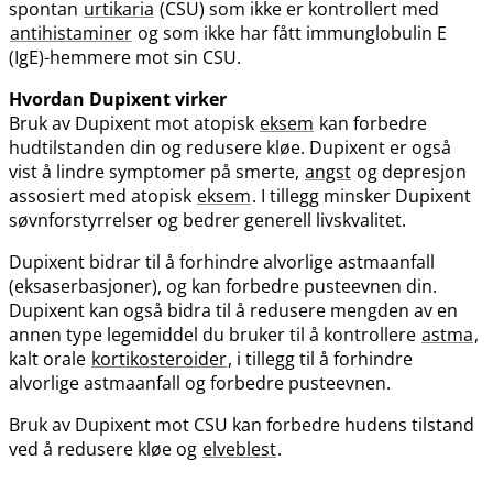
spontan
urtikaria
(CSU) som ikke er kontrollert med
antihistaminer
og som ikke har fått immunglobulin E
(IgE)-hemmere mot sin CSU.
Hvordan Dupixent virker
Bruk av Dupixent mot atopisk
eksem
kan forbedre
hudtilstanden din og redusere kløe. Dupixent er også
vist å lindre symptomer på smerte,
angst
og depresjon
assosiert med atopisk
eksem
. I tillegg minsker Dupixent
søvnforstyrrelser og bedrer generell livskvalitet.
Dupixent bidrar til å forhindre alvorlige astmaanfall
(eksaserbasjoner), og kan forbedre pusteevnen din.
Dupixent kan også bidra til å redusere mengden av en
annen type legemiddel du bruker til å kontrollere
astma
,
kalt orale
kortikosteroider
, i tillegg til å forhindre
alvorlige astmaanfall og forbedre pusteevnen.
Bruk av Dupixent mot CSU kan forbedre hudens tilstand
ved å redusere kløe og
elveblest
.