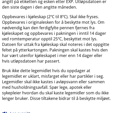
angitt på etiketten og esken etter EXP. Utløpsdatoen er
den siste dagen i den angitte måneden.
Oppbevares i kjøleskap (2ºC til 8ºC). Skal ikke fryses.
Oppbevares i originalesken for å beskytte mot lys. Om
nødvendig kan den ferdigfylte pennen fjernes fra
kjøleskapet og oppbevares i pakningen i inntil 14 dager
ved romtemperatur opptil 25ºC, beskyttet mot lys.
Datoen for uttak fra kjøleskap skal noteres i det oppgitte
feltet på ytterkartongen. Pakningen skal kastes hvis den
har vært utenfor kjøleskapet i mer enn 14 dager eller
hvis utløpsdatoen har passert.
Bruk ikke dette legemidlet hvis du oppdager at
legemidlet er uklart, misfarget eller har partikler i seg.
Legemidler skal ikke kastes i avløpsvann eller sammen
med husholdningsavfall. Spør lege, apotek eller
sykepleier hvordan du skal kaste legemidler som du ikke
lenger bruker. Disse tiltakene bidrar til å beskytte miljøet.