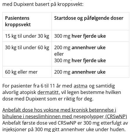
med Dupixent basert på kroppsvekt:
Pasientens
Startdose og påfølgende doser
kroppsvekt
15 kg til under 30 kg
300 mg
hver fjerde uke
30 kg til under 60 kg
200 mg
annenhver uke
eller
300 mg
hver fjerde uke
60 kg eller mer
200 mg
annenhver uke
For pasienter fra 6 til 11 år med
astma
og samtidig
alvorlig atopisk
dermatitt
, vil legen bestemme hvilken
dose med Dupixent som er riktig for deg.
Anbefalt dose hos voksne med kronisk betennelse i
bihulene i neseslimhinnen med
nesepolypper
(CRSwNP)
Anbefalt første dose ved CRSwNP er 300 mg etterfulgt av
injeksjoner på 300 mg gitt annenhver uke under huden.