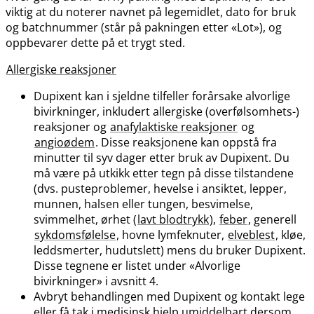
viktig at du noterer navnet på legemidlet, dato for bruk
og batchnummer (står på pakningen etter «Lot»), og
oppbevarer dette på et trygt sted.
Allergiske reaksjoner
Dupixent kan i sjeldne tilfeller forårsake alvorlige
bivirkninger, inkludert allergiske (overfølsomhets-)
reaksjoner og
anafylaktiske reaksjoner
og
angioødem
. Disse reaksjonene kan oppstå fra
minutter til syv dager etter bruk av Dupixent. Du
må være på utkikk etter tegn på disse tilstandene
(dvs. pusteproblemer, hevelse i ansiktet, lepper,
munnen, halsen eller tungen, besvimelse,
svimmelhet, ørhet (
lavt blodtrykk
),
feber
, generell
sykdomsfølelse
, hovne lymfeknuter,
elveblest
, kløe,
leddsmerter, hudutslett) mens du bruker Dupixent.
Disse tegnene er listet under «Alvorlige
bivirkninger» i avsnitt 4.
Avbryt behandlingen med Dupixent og kontakt lege
eller få tak i medisinsk hjelp umiddelbart dersom