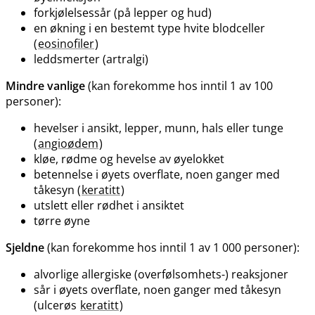
forkjølelsessår (på lepper og hud)
en økning i en bestemt type hvite blodceller
(
eosinofiler
)
leddsmerter (artralgi)
Mindre vanlige
(kan forekomme hos inntil 1 av 100
personer):
hevelser i ansikt, lepper, munn, hals eller tunge
(
angioødem
)
kløe, rødme og hevelse av øyelokket
betennelse i øyets overflate, noen ganger med
tåkesyn (
keratitt
)
utslett eller rødhet i ansiktet
tørre øyne
Sjeldne
(kan forekomme hos inntil 1 av 1 000 personer):
alvorlige allergiske (overfølsomhets-) reaksjoner
sår i øyets overflate, noen ganger med tåkesyn
(ulcerøs
keratitt
)