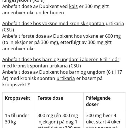
Anbefalt dose av Dupixent ved
kols
er 300 mg gitt
annenhver uke under huden.
Anbefalt dose hos voksne med kronisk spontan
urtikaria
(CSU)
Anbefalt første dose av Dupixent hos voksne er 600 mg
(to injeksjoner på 300 mg), etterfulgt av 300 mg gitt
annenhver uke.
Anbefalt dose hos barn og ungdom i alderen 6 til 17 år
med kronisk spontan
urtikaria
(CSU)
Anbefalt dose av Dupixent hos barn og ungdom (6 til 17
år) med kronisk spontan
urtikaria
er basert på
kroppsvekt:*
Kroppsvekt
Første dose
Påfølgende
doser
15 til under
300 mg (én 300 mg
300 mg hver 4.
30 kg
injeksjon) på dag 1.
uke, start 4 uker
etterfulgt av 300 mg
etter dosen på