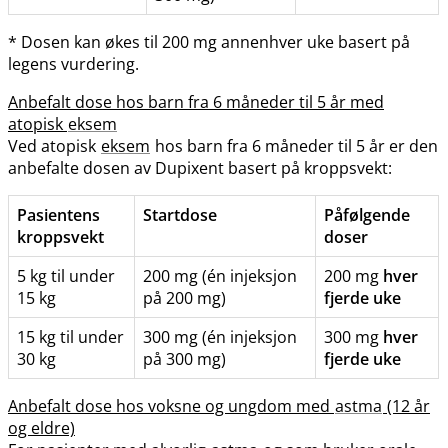
* Dosen kan økes til 200 mg annenhver uke basert på
legens vurdering.
Anbefalt dose hos barn fra 6 måneder til 5 år med
atopisk
eksem
Ved atopisk
eksem
hos barn fra 6 måneder til 5 år er den
anbefalte dosen av Dupixent basert på kroppsvekt:
Pasientens
Startdose
Påfølgende
kroppsvekt
doser
5 kg til under
200 mg (én injeksjon
200 mg
hver
15 kg
på 200 mg)
fjerde uke
15 kg til under
300 mg (én injeksjon
300 mg
hver
30 kg
på 300 mg)
fjerde uke
Anbefalt dose hos voksne og ungdom med
astma
(12 år
og eldre)