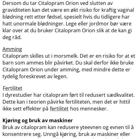
Dersom du tar Citalopram Orion ved slutten av
graviditeten kan det være en økt risiko for kraftig vaginal
blødning rett etter fødsel, spesielt hvis du tidligere har
hatt unormale blødninger. Lege eller jordmor bør være
klar over at du bruker Citalopram Orion slik at de kan gi
deg råd.
Amming
Citalopram skilles ut i morsmelk. Det er en risiko for at et
barn som ammes blir påvirket. Du skal derfor ikke bruke
Citalopram Orion under amming, med mindre dette er
tydelig foreskrevet av legen.
Fertilitet
I dyrestudier har citalopram ført til redusert sædkvalitet.
Dette kan i teorien påvirke fertiliteten, men det er hittil
ikke sett effekter på
fertilitet
hos mennesker.
Kjøring og bruk av maskiner
Bruk av citalopram kan redusere yteevnen og evnen til å
konsentrere seg. Unngå kjøring, bruk av maskiner eller