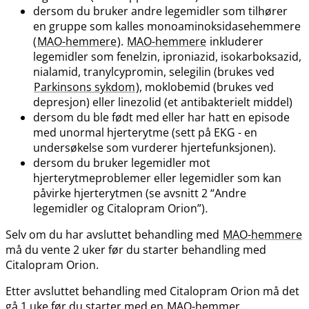
dersom du bruker andre legemidler som tilhører
en gruppe som kalles monoaminoksidasehemmere
(
MAO-hemmere
).
MAO-hemmere
inkluderer
legemidler som fenelzin, iproniazid, isokarboksazid,
nialamid, tranylcypromin, selegilin (brukes ved
Parkinsons sykdom
), moklobemid (brukes ved
depresjon) eller linezolid (et antibakterielt middel)
dersom du ble født med eller har hatt en episode
med unormal hjerterytme (sett på EKG - en
undersøkelse som vurderer hjertefunksjonen).
dersom du bruker legemidler mot
hjerterytmeproblemer eller legemidler som kan
påvirke hjerterytmen (se avsnitt 2 “Andre
legemidler og Citalopram Orion”)
.
Selv om du har avsluttet behandling med
MAO-hemmere
må du vente 2 uker før du starter behandling med
Citalopram Orion.
Etter avsluttet behandling med Citalopram Orion må det
gå 1 uke før du starter med en
MAO-hemmer
.