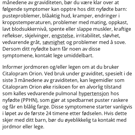
månedene av graviditeten, bør du være klar over at
følgende symptomer kan opptre hos ditt nyfødte barn:
pusteproblemer, blåaktig hud, kramper, endringer i
kroppstemperaturen, problemer med mating, oppkast,
lavt blodsukkernivå, spente eller slappe muskler, kraftige
reflekser, skjelvinger,
engstelse
, irritabilitet, sløvhet,
vedvarende gråt,
søvnighet
og problemer med å sove.
Dersom ditt nyfødte barn får noen av disse
symptomene, kontakt lege umiddelbart.
Informer jordmoren og​/​eller legen om at du bruker
Citalopram Orion. Ved bruk under graviditet, spesielt i de
siste 3 månedene av graviditeten, kan legemidler som
Citalopram Orion øke risikoen for en alvorlig tilstand
som kalles vedvarende pulmonal
hypertensjon
hos
nyfødte (PPHN), som gjør at spedbarnet puster raskere
og får en blålig farge. Disse symptomene starter vanligvis
i løpet av de første 24 timene etter fødselen. Hvis dette
skjer med ditt barn, bør du øyeblikkelig ta kontakt med
jordmor eller lege.