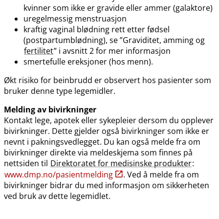
kvinner som ikke er gravide eller ammer (galaktore)
uregelmessig menstruasjon
kraftig vaginal blødning rett etter fødsel
(postpartumblødning), se ”Graviditet, amming og
fertilitet
” i avsnitt 2 for mer informasjon
smertefulle ereksjoner (hos menn).
Økt risiko for beinbrudd er observert hos pasienter som
bruker denne type legemidler.
Melding av bivirkninger
Kontakt lege, apotek eller sykepleier dersom du opplever
bivirkninger. Dette gjelder også bivirkninger som ikke er
nevnt i pakningsvedlegget. Du kan også melde fra om
bivirkninger direkte via meldeskjema som finnes på
nettsiden til
Direktoratet for medisinske produkter
:
www.dmp.no​/​pasientmelding
. Ved å melde fra om
bivirkninger bidrar du med informasjon om sikkerheten
ved bruk av dette legemidlet.