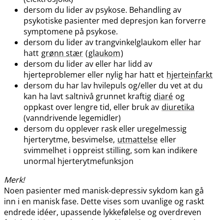
dersom du lider av psykose. Behandling av
psykotiske pasienter med depresjon kan forverre
symptomene på psykose.
dersom du lider av trangvinkelglaukom eller har
hatt
grønn stær
(
glaukom
)
dersom du lider av eller har lidd av
hjerteproblemer eller nylig har hatt et
hjerteinfarkt
dersom du har lav hvilepuls og​/​eller du vet at du
kan ha lavt saltnivå grunnet kraftig
diaré
og
oppkast over lengre tid, eller bruk av
diuretika
(vanndrivende legemidler)
dersom du opplever rask eller uregelmessig
hjerterytme, besvimelse,
utmattelse
eller
svimmelhet i oppreist stilling, som kan indikere
unormal hjerterytmefunksjon
Merk!
Noen pasienter med manisk-depressiv sykdom kan gå
inn i en manisk fase. Dette vises som uvanlige og raskt
endrede idéer, upassende lykkefølelse og overdreven