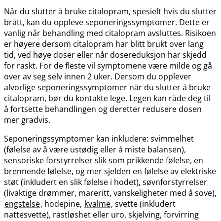
Når du slutter å bruke citalopram, spesielt hvis du slutter
brått, kan du oppleve seponeringssymptomer. Dette er
vanlig når behandling med citalopram avsluttes. Risikoen
er høyere dersom citalopram har blitt brukt over lang
tid, ved høye doser eller når dosereduksjon har skjedd
for raskt. For de fleste vil symptomene være milde og gå
over av seg selv innen 2 uker. Dersom du opplever
alvorlige seponeringssymptomer når du slutter å bruke
citalopram, bør du kontakte lege. Legen kan råde deg til
å fortsette behandlingen og deretter redusere dosen
mer gradvis.
Seponeringssymptomer kan inkludere: svimmelhet
(følelse av å være ustødig eller å miste balansen),
sensoriske forstyrrelser slik som prikkende følelse, en
brennende følelse, og mer sjelden en følelse av elektriske
støt (inkludert en slik følelse i hodet), søvnforstyrrelser
(livaktige drømmer, mareritt, vanskeligheter med å sove),
engstelse
, hodepine,
kvalme
, svette (inkludert
nattesvette), rastløshet eller uro, skjelving, forvirring