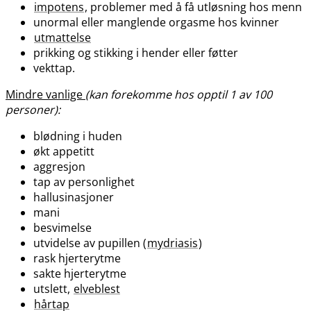
impotens
, problemer med å få utløsning hos menn
unormal eller manglende orgasme hos kvinner
utmattelse
prikking og stikking i hender eller føtter
vekttap.
Mindre vanlige
(kan forekomme hos opptil 1 av 100
personer):
blødning i huden
økt appetitt
aggresjon
tap av personlighet
hallusinasjoner
mani
besvimelse
utvidelse av pupillen (
mydriasis
)
rask hjerterytme
sakte hjerterytme
utslett,
elveblest
hårtap