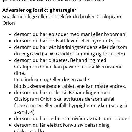
Advarsler og forsiktighetsregler
Snakk med lege eller apotek før du bruker Citalopram
Orion
dersom du har episoder med mani eller hypomani
dersom du har nedsatt lever- eller nyrefunksjon.
dersom du har
økt blødningstendens
eller dersom
du er gravid (se «Graviditet, amming og
fertilitet
»)
dersom du har diabetes. Behandling med
Citalopram Orion kan påvirke blodsukkernivåene
dine.
Insulindosen og​/​eller dosen av de
blodsukkersenkende tablettene kan måtte endres.
dersom du har
epilepsi
. Behandlingen med
Citalopram Orion skal avsluttes dersom anfall
forekommer eller anfallshyppigheten øker (se også
avsnitt 4).
dersom du har reduserte nivåer av natrium i blodet
dersom du får elektrokonvulsiv behandling
(elektrosjokk)