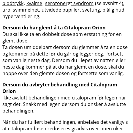
blodtrykk
,
kvalme
,
serotonergt syndrom
(se avsnitt 4),
uro, svimmelhet,
utvidede pupiller
, svetting, blålig hud,
hyperventilering.
Dersom du har glemt å ta Citalopram Orion
Du skal ikke ta en dobbelt dose som erstatning for en
glemt dose.
Ta dosen umiddelbart dersom du glemmer å ta en dose
og kommer på dette før du går og legger deg. Fortsett
som vanlig neste dag. Dersom du i løpet av natten eller
neste dag kommer på at du har glemt en dose, skal du
hoppe over den glemte dosen og fortsette som vanlig.
Dersom du avbryter behandling med Citalopram
Orion
Ikke avslutt behandlingen med citalopram før legen har
sagt det. Snakk med legen dersom du ønsker å avslutte
behandlingen.
Når du har fullført behandlingen, anbefales det vanligvis
at citalopramdosen reduseres gradvis over noen uker.