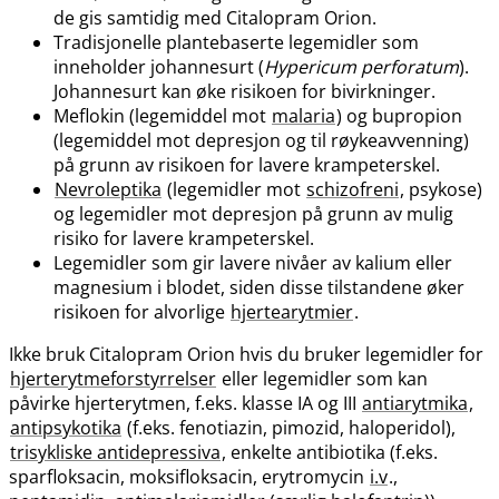
de gis samtidig med Citalopram Orion.
Tradisjonelle plantebaserte legemidler som
inneholder johannesurt (
Hypericum perforatum
).
Johannesurt kan øke risikoen for bivirkninger.
Meflokin (legemiddel mot
malaria
) og bupropion
(legemiddel mot depresjon og til røykeavvenning)
på grunn av risikoen for lavere krampeterskel.
Nevroleptika
(legemidler mot
schizofreni
, psykose)
og legemidler mot depresjon på grunn av mulig
risiko for lavere krampeterskel.
Legemidler som gir lavere nivåer av kalium eller
magnesium i blodet, siden disse tilstandene øker
risikoen for alvorlige
hjertearytmier
.
Ikke bruk Citalopram Orion hvis du bruker legemidler for
hjerterytmeforstyrrelser
eller legemidler som kan
påvirke hjerterytmen, f.eks. klasse IA og III
antiarytmika
,
antipsykotika
(f.eks. fenotiazin, pimozid, haloperidol),
trisykliske antidepressiva
, enkelte antibiotika (f.eks.
sparfloksacin, moksifloksacin, erytromycin
i.v
.,