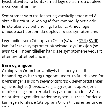
fysisk aktivitet. Ta kontakt med lege dersom du opplever
disse symptomene.
Symptomer som rastløshet og vanskeligheter med å
sitte eller stå stille kan også forekomme i løpet av de
første ukene av behandling. Ta kontakt med lege
umiddelbart dersom du opplever disse symptomene.
Legemidler som Citalopram Orion (såkalte
SSRI
/
SNRI
)
kan forårsake symptomer på seksuell dysfunksjon (se
avsnitt 4). I noen tilfeller har disse symptomene vedvart
etter avsluttet behandling.
Barn og ungdom
Citalopram Orion bør vanligvis ikke benyttes til
behandling av barn og ungdom under 18 år. Risikoen for
bivirkninger slik som selvmordsforsøk, selvmordstanker
og fiendtlighet (hovedsakelig aggresjon, opposisjonell
oppførsel og sinne) er økt hos pasienter under 18 år når
de bruker legemidler av denne typen. Til tross for dette
kan legen forskrive Citalopram Orion til pasienter under