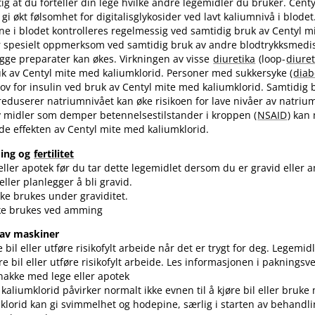
ktig at du forteller din lege hvilke andre legemidler du bruker. Cen
gi økt følsomhet for digitalisglykosider ved lavt kaliumnivå i blode
ne i blodet kontrolleres regelmessig ved samtidig bruk av Centyl 
r spesielt oppmerksom ved samtidig bruk av andre blodtrykksmedis
gge preparater kan økes. Virkningen av visse
diuretika
(loop-
diuret
k av Centyl mite med kaliumklorid. Personer med sukkersyke (
diab
hov for insulin ved bruk av Centyl mite med kaliumklorid. Samtidig 
eduserer natriumnivået kan øke risikoen for lave nivåer av natrium
v midler som demper betennelsestilstander i kroppen (
NSAID
) kan
e effekten av Centyl mite med kaliumklorid.
ming og
fertilitet
ller apotek før du tar dette legemidlet dersom du er gravid eller 
ller planlegger å bli gravid.
kke brukes under graviditet.
kke brukes ved amming
 av maskiner
bil eller utføre risikofylt arbeide når det er trygt for deg. Legemid
øre bil eller utføre risikofylt arbeide. Les informasjonen i pakningsv
snakke med lege eller apotek
kaliumklorid påvirker normalt ikke evnen til å kjøre bil eller bruke
lorid kan gi svimmelhet og hodepine, særlig i starten av behandl