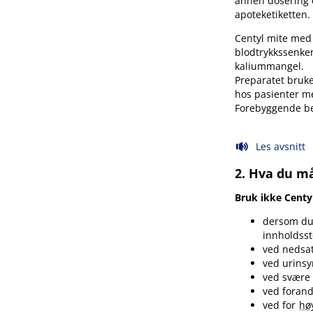
annen dosering e
apoteketiketten.
Centyl mite med
blodtrykkssenke
kaliummangel.
Preparatet bruk
hos pasienter 
Forebyggende be
Les avsnitt
2. Hva du m
Bruk ikke Centy
dersom du 
innholdssto
ved nedsat
ved urinsy
ved svære 
ved forand
ved for
hø