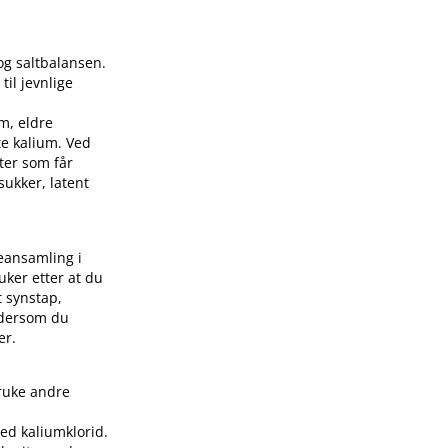
og saltbalansen.
til jevnlige
m, eldre
te kalium. Ved
nter som får
sukker, latent
eansamling i
 uker etter at du
t synstap,
e dersom du
er.
bruke andre
ed kaliumklorid.