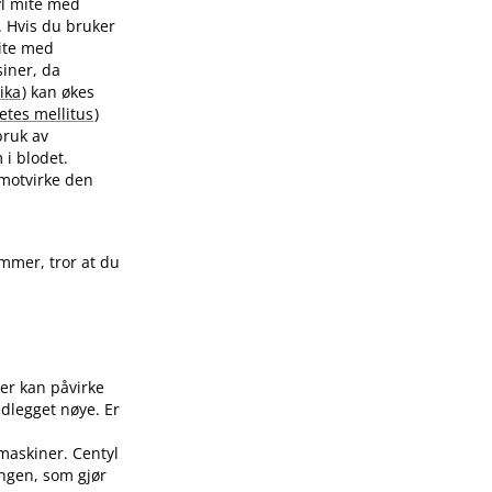
tyl mite med
t. Hvis du bruker
mite med
iner, da
ika
) kan økes
etes mellitus
)
bruk av
 i blodet.
 motvirke den
ammer, tror at du
ler kan påvirke
edlegget nøye. Er
 maskiner. Centyl
ingen, som gjør