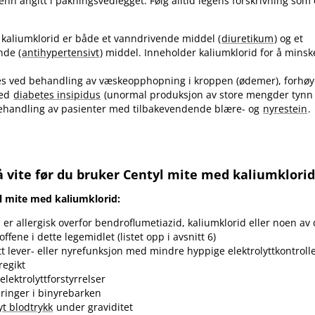
nn angitt i pakningsvedlegget. Følg alltid legens forskrivning som 
 kaliumklorid er både et vanndrivende middel (
diuretikum
) og et
nde (
antihypertensivt
) middel. Inneholder kaliumklorid for å minske
es ved behandling av væskeopphopning i kroppen (ødemer), forhøye
med
diabetes insipidus
(unormal produksjon av store mengder tynn 
handling av pasienter med tilbakevendende blære- og
nyrestein
.
å vite før du bruker Centyl mite med kaliumklori
l mite med kaliumklorid:
er allergisk overfor bendroflumetiazid, kaliumklorid eller noen av
ffene i dette legemidlet (listet opp i avsnitt 6)
t lever- eller nyrefunksjon med mindre hyppige elektrolyttkontrol
regikt
elektrolyttforstyrrelser
ringer i binyrebarken
yt blodtrykk
under graviditet