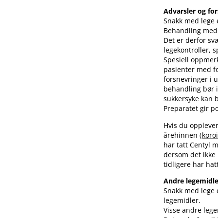
Advarsler og for
Snakk med lege e
Behandling med C
Det er derfor sv
legekontroller, s
Spesiell oppmer
pasienter med fo
forsnevringer i
behandling bør i
sukkersyke kan b
Preparatet gir po
Hvis du oppleve
årehinnen (
koro
har tatt Centyl 
dersom det ikke 
tidligere har hat
Andre legemidle
Snakk med lege e
legemidler.
Visse andre lege