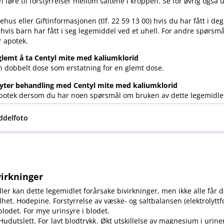
 føre til forstyrrelser mellom saltene i kroppen. Se for øvrig også 
ehus eller Giftinformasjonen (tlf. 22 59 13 00) hvis du har fått i de
 hvis barn har fått i seg legemiddel ved et uhell. For andre spørsm
r apotek.
lemt å ta Centyl mite med kaliumklorid
en dobbelt dose som erstatning for en glemt dose.
yter behandling med Centyl mite med kaliumklorid
 apotek dersom du har noen spørsmål om bruken av dette legemidle
ddelfoto
virkninger
ler kan dette legemidlet forårsake bivirkninger, men ikke alle får d
het. Hodepine. Forstyrrelse av væske- og saltbalansen (elektrolyttfo
blodet. For mye urinsyre i blodet.
 Hudutslett. For
lavt blodtrykk
. Økt utskillelse av magnesium i urine