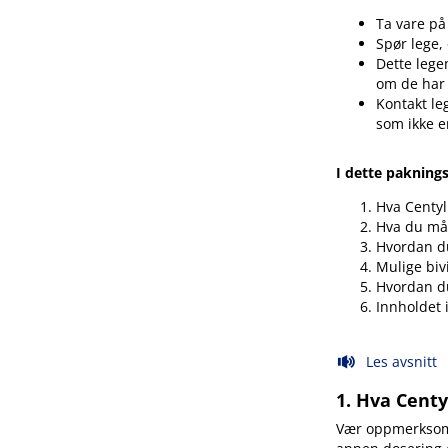
Ta vare på
Spør lege,
Dette legem
om de har
Kontakt le
som ikke e
I dette pakning
Hva Centyl
Hva du må 
Hvordan du
Mulige biv
Hvordan d
Innholdet 
Les avsnitt
1. Hva Cent
Vær oppmerksom p