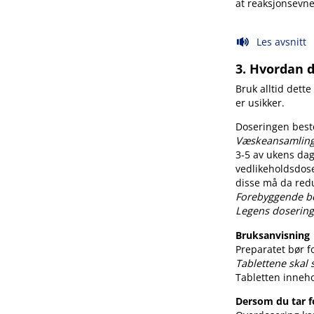
at reaksjonsevn
Les avsnitt
3. Hvordan 
Bruk alltid dette
er usikker.
Doseringen best
Væskeansamling
3-5 av ukens da
vedlikeholdsdos
disse må da red
Forebyggende be
Legens dosering
Bruksanvisning
Preparatet bør f
Tablettene skal 
Tabletten inneh
Dersom du tar f