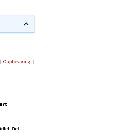
|
Oppbevaring
|
ert
dlet. Det