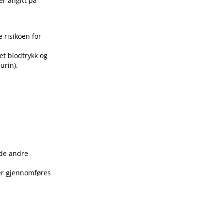
er angitt på
 risikoen for
t blodtrykk og
urin).
d
 de andre
ler gjennomføres