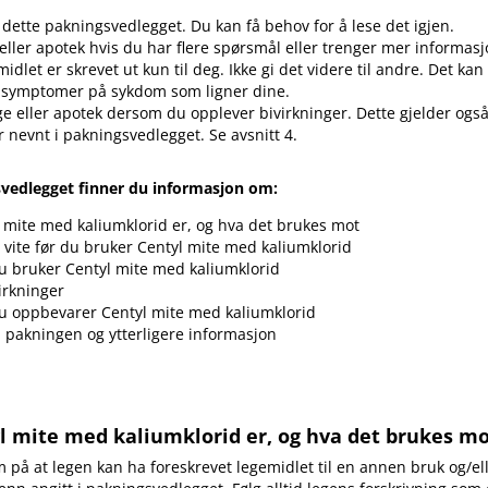
 dette pakningsvedlegget. Du kan få behov for å lese det igjen.
 eller apotek hvis du har flere spørsmål eller trenger mer informasj
idlet er skrevet ut kun til deg. Ikke gi det videre til andre. Det ka
 symptomer på sykdom som ligner dine.
ge eller apotek dersom du opplever bivirkninger. Dette gjelder også
r nevnt i pakningsvedlegget. Se avsnitt 4.
svedlegget finner du informasjon om:
 mite med kaliumklorid er, og hva det brukes mot
vite før du bruker Centyl mite med kaliumklorid
 bruker Centyl mite med kaliumklorid
irkninger
u oppbevarer Centyl mite med kaliumklorid
i pakningen og ytterligere informasjon
yl mite med kaliumklorid er, og hva det brukes m
å at legen kan ha foreskrevet legemidlet til en annen bruk og​/​e