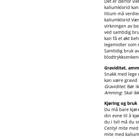
Det er derfor vi
kaliumklorid kan 
litium må verdie
kaliumklorid Væ
virkningen av be
ved samtidig bru
kan få et økt be
legemidler som r
Samtidig bruk a
blodtrykksenkend
Graviditet, am
Snakk med lege e
kan være gravid e
Graviditet:
Bør i
Amming:
Skal i
Kjøring og bruk
Du må bare kjøre 
din evne til å kj
du i tvil må du 
Centyl mite med 
mite med kaliumk