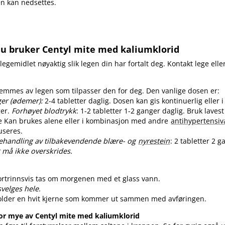
en kan nedsettes.
du bruker Centyl mite med kaliumklorid
 legemidlet nøyaktig slik legen din har fortalt deg. Kontakt lege ell
emmes av legen som tilpasser den for deg. Den vanlige dosen er:
er (ødemer):
2-4 tabletter daglig. Dosen kan gis kontinuerlig eller i 
ger.
Forhøyet blodtrykk
: 1-2 tabletter 1-2 ganger daglig. Bruk laves
e Kan brukes alene eller i kombinasjon med andre
antihypertensiv
useres.
handling av tilbakevendende blære- og
nyrestein
: 2 tabletter 2 g
 må ikke overskrides.
ortrinnsvis tas om morgenen med et glass vann.
svelges hele.
older en hvit kjerne som kommer ut sammen med avføringen.
or mye av Centyl mite med kaliumklorid