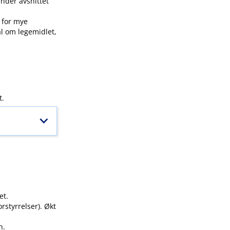
under avsnittet
g for mye
ål om legemidlet,
t.
et.
rstyrrelser). Økt
n.