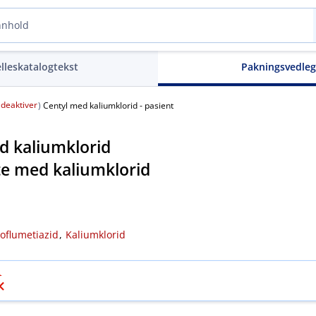
elleskatalogtekst
Pakningsvedle
deaktiver
(
)
Centyl med kaliumklorid - pasient
d kaliumklorid
te med kaliumklorid
oflumetiazid
,
Kaliumklorid