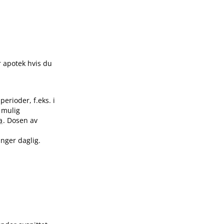
er apotek hvis du
perioder, f.eks. i
t mulig
a
. Dosen av
anger daglig.