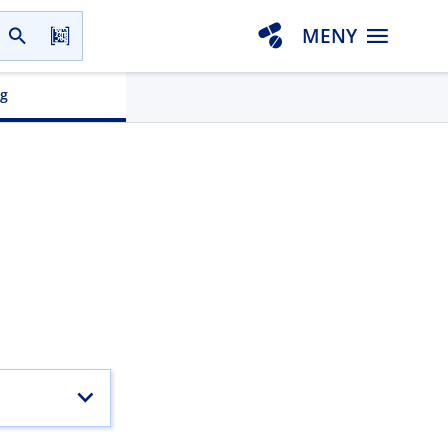
MENY
gg