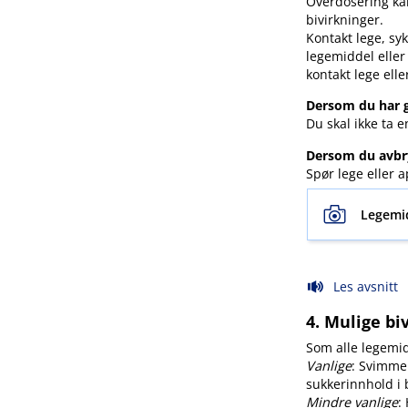
Overdosering kan
bivirkninger.
Kontakt lege, syk
legemiddel eller
kontakt lege elle
Dersom du har g
Du skal ikke ta 
Dersom du avbr
Spør lege eller
Legemi
Les avsnitt
4. Mulige bi
Som alle legemid
Vanlige
: Svimmel
sukkerinnhold i 
Mindre vanlige
: