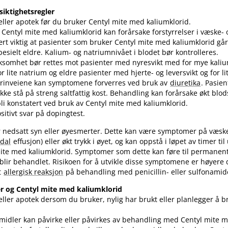
siktighetsregler
ller apotek før du bruker Centyl mite med kaliumklorid.
entyl mite med kaliumklorid kan forårsake forstyrrelser i væske- 
ært viktig at pasienter som bruker Centyl mite med kaliumklorid går 
pesielt eldre. Kalium- og natriumnivået i blodet bør kontrolleres.
ksomhet bør rettes mot pasienter med nyresvikt med for mye kaliu
r lite natrium og eldre pasienter med hjerte- og leversvikt og for li
 urinveiene kan symptomene forverres ved bruk av
diuretika
. Pasie
kke stå på streng saltfattig kost. Behandling kan forårsake økt blod
li konstatert ved bruk av Centyl mite med kaliumklorid.
sitivt svar på dopingtest.
r nedsatt syn eller øyesmerter. Dette kan være symptomer på væsk
idal
effusjon) eller økt trykk i øyet, og kan oppstå i løpet av timer til
mite med kaliumklorid. Symptomer som dette kan føre til permanen
blir behandlet. Risikoen for å utvikle disse symptomene er høyer
t
allergisk reaksjon
på behandling med penicillin- eller sulfonamid
r og Centyl mite med kaliumklorid
ller apotek dersom du bruker, nylig har brukt eller planlegger å 
midler kan påvirke eller påvirkes av behandling med Centyl mite m