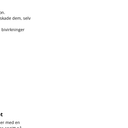
on.
n skade dem, selv
 bivirkninger
ot
ller med en