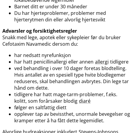
Barnet ditt er under 30 måneder
Du har hjerteproblemer, problemer med
hjerterytmen din eller alvorlig hjertesvikt
Advarsler og forsiktighetsregler
Snakk med lege, apotek eller sykepleier før du bruker
Cefotaxim Navamedic dersom du:
har nedsatt nyrefunksjon
har hatt penicillinallergi eller annen
allergi
tidligere
ved behandling i over 10 dager foretas blodtelling.
Hvis antallet av en spesiell type hvite blodlegemer
reduseres, skal behandlingen avbrytes. Din lege tar
hånd om dette.
tidligere har hatt mage-tarm-problemer, f.eks.
kolitt, som forårsaker blodig
diaré
følger en saltfattig diett
opplever tap av bevissthet, unormale bevegelser og
kramper etter å ha fått dette legemidlet.
Alvorlige hudreaksjoner inkludert
Stevens-Johnsons