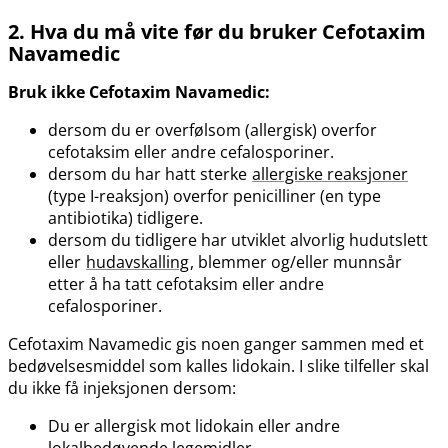
2. Hva du må vite før du bruker Cefotaxim
Navamedic
Bruk ikke Cefotaxim Navamedic:
dersom du er overfølsom (allergisk) overfor
cefotaksim eller andre cefalosporiner.
dersom du har hatt sterke
allergiske reaksjoner
(type I-reaksjon) overfor penicilliner (en type
antibiotika) tidligere.
dersom du tidligere har utviklet alvorlig hudutslett
eller
hudavskalling
, blemmer og​/​eller munnsår
etter å ha tatt cefotaksim eller andre
cefalosporiner.
Cefotaxim Navamedic gis noen ganger sammen med et
bedøvelsesmiddel som kalles lidokain. I slike tilfeller skal
du ikke få injeksjonen dersom:
Du er allergisk mot lidokain eller andre
lokalbedøvende legemidler