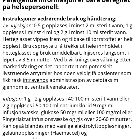
på helsepersonell:
Instruksjoner vedrørende bruk og håndtering:
I.v
. injeksjon:
0,5 g oppløses i minst 2 ml sterilt vann, 1 g
oppløses i minst 4 ml og 2 g i minst 10 ml sterilt vann.
Hetteglasset vippes frem og tilbake til tørrstoffet er helt
oppløst. Bruk sprøyte til å trekke ut hele innholdet i
hetteglasset og bruk umiddelbart. Injiseres langsomt i
løpet av 3-5 minutter. Ved bivirkningsovervåkning etter
markedsføring er det rapportert om potensielt
livstruende arrytmier hos noen veldig få pasienter som
fikk rask
intravenøs
administrasjon av cefotaksim
gjennom et sentralt venekateter.
Infusjon:
1 g - 2 g oppløses i 40-100 ml sterilt vann eller
2 g oppløses i 50-100 ml natriumklorid 9 mg​/​ ml
infusjonsvæske, glukose 50 mg​/​ ml eller 100 mg/ml eller
Ringerlaktat infusjonsvæske og gis over 20-60 minutter.
Kan også blandes med vanlige elektrolyttoppløsninger,
gelatinoppløsninger (Haemaccel) og