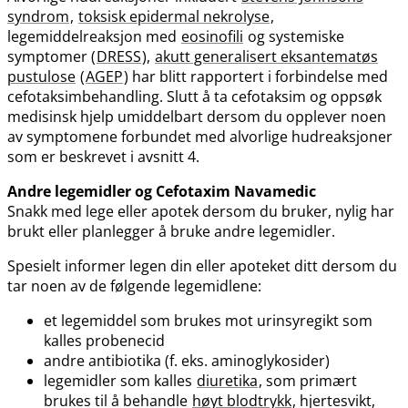
syndrom
,
toksisk epidermal nekrolyse
,
legemiddelreaksjon med
eosinofili
og systemiske
symptomer (
DRESS
),
akutt generalisert eksantematøs
pustulose
(
AGEP
) har blitt rapportert i forbindelse med
cefotaksimbehandling. Slutt å ta cefotaksim og oppsøk
medisinsk hjelp umiddelbart dersom du opplever noen
av symptomene forbundet med alvorlige hudreaksjoner
som er beskrevet i avsnitt 4.
Andre legemidler og Cefotaxim Navamedic
Snakk med lege eller apotek dersom du bruker, nylig har
brukt eller planlegger å bruke andre legemidler.
Spesielt informer legen din eller apoteket ditt dersom du
tar noen av de følgende legemidlene:
et legemiddel som brukes mot urinsyregikt som
kalles probenecid
andre antibiotika (f. eks. aminoglykosider)
legemidler som kalles
diuretika
, som primært
brukes til å behandle
høyt blodtrykk
, hjertesvikt,