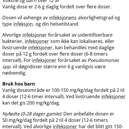
Voksne og barn over 12 år
Vanlig dose er 2-6 g daglig fordelt over flere doser.
Dosen vil avhenge av
infeksjonens
alvorlighetsgrad og
type
infeksjon
, og din helsetilstand.
Alvorlige
infeksjoner
forårsaket av uidentifiserbare
bakterier,
infeksjoner
som ikke kan lokaliseres, eller
livstruende
infeksjoner
, kan behandles med daglige
doser på 12 g fordelt over flere doser (6-8 timers
intervall). For
infeksjoner
forårsaket av
Pseudomonas
spp
. vil døgndoser større enn 6 g vanligvis være
nødvendig.
Bruk hos barn
Vanlig doseområde er 100-150 mg/kg​/​dag fordelt på 2 til
4 doser (12-6 timer intervall). Ved livstruende
infeksjoner
kan det gis 200 mg/kg​/​dag.
Nyfødte (0-28 dager gamle):
Den anbefalte dosen er
50 mg/kg​/​dag fordelt på 2 til 4 doser (12-6 timers
intervall). Ved alvorlige
infeksjoner
har det blitt gitt 150-