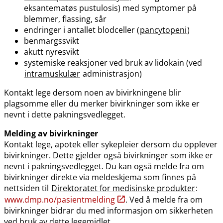
eksantematøs pustulosis) med symptomer på
blemmer, flassing, sår
endringer i antallet blodceller (
pancytopeni
)
benmargssvikt
akutt nyresvikt
systemiske reaksjoner ved bruk av lidokain (ved
intramuskulær
administrasjon)
Kontakt lege dersom noen av bivirkningene blir
plagsomme eller du merker bivirkninger som ikke er
nevnt i dette pakningsvedlegget.
Melding av bivirkninger
Kontakt lege, apotek eller sykepleier dersom du opplever
bivirkninger. Dette gjelder også bivirkninger som ikke er
nevnt i pakningsvedlegget. Du kan også melde fra om
bivirkninger direkte via meldeskjema som finnes på
nettsiden til
Direktoratet for medisinske produkter
:
www.dmp.no​/​pasientmelding
. Ved å melde fra om
bivirkninger bidrar du med informasjon om sikkerheten
ved bruk av dette legemidlet.