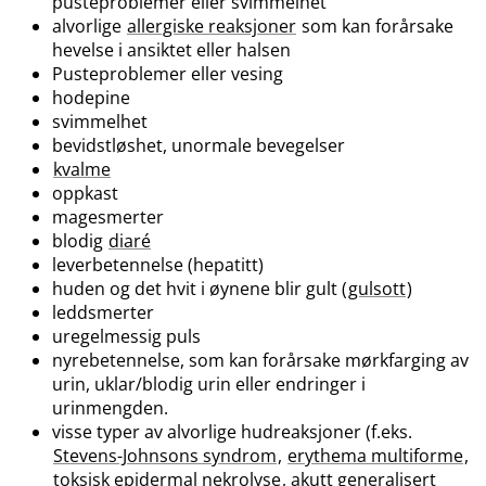
pusteproblemer eller svimmelhet
alvorlige
allergiske reaksjoner
som kan forårsake
hevelse i ansiktet eller halsen
Pusteproblemer eller vesing
hodepine
svimmelhet
bevidstløshet, unormale bevegelser
kvalme
oppkast
magesmerter
blodig
diaré
leverbetennelse (hepatitt)
huden og det hvit i øynene blir gult (
gulsott
)
leddsmerter
uregelmessig puls
nyrebetennelse, som kan forårsake mørkfarging av
urin, uklar​/​blodig urin eller endringer i
urinmengden.
visse typer av alvorlige hudreaksjoner (f.eks.
Stevens-Johnsons syndrom
,
erythema multiforme
,
toksisk epidermal nekrolyse
, akutt generalisert