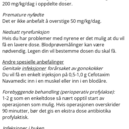
200 mg/kg​/​dag i oppdelte doser.
Premature nyfødte
Det er ikke anbefalt å overstige 50 mg/kg​/​dag.
Nedsatt nyrefunksjon
Hvis du har problemer med nyrene er det mulig at du vil
få en lavere dose. Blodprøvemålinger kan være
nødvendig. Legen din vil bestemme dosen du skal få.
Andre spesielle anbefalinger
Genitale
infeksjoner
forårsaket av gonokokker
Du vil få en enkelt injeksjon på 0,5-1,0 g Cefotaxim
Navamedic inn i en muskel eller inn i en blodåre.
Forebyggende behandling (perioperativ profylakse):
1-2 g som en enkeltdose så nært opptil start av
operasjonen som mulig. Hvis operasjonen overskrider
90 minutter, bør det gis en ekstra dose antibiotika
profylaktisk.
Infeksjoner
i buken