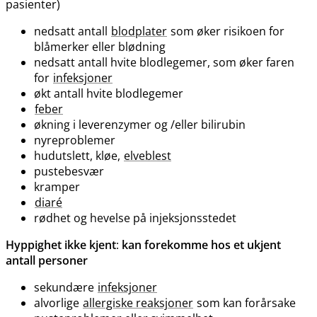
pasienter)
nedsatt antall
blodplater
som øker risikoen for
blåmerker eller blødning
nedsatt antall hvite blodlegemer, som øker faren
for
infeksjoner
økt antall hvite blodlegemer
feber
økning i leverenzymer og /eller bilirubin
nyreproblemer
hudutslett, kløe,
elveblest
pustebesvær
kramper
diaré
rødhet og hevelse på injeksjonsstedet
Hyppighet ikke kjent
:
kan forekomme hos et ukjent
antall personer
sekundære
infeksjoner
alvorlige
allergiske reaksjoner
som kan forårsake