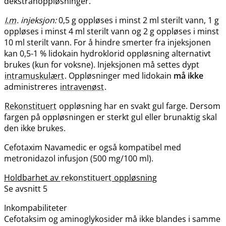
dekstranoppløsninger.
I.m
. injeksjon:
0,5 g oppløses i minst 2 ml sterilt vann, 1 g
oppløses i minst 4 ml sterilt vann og 2 g oppløses i minst
10 ml sterilt vann. For å hindre smerter fra injeksjonen
kan 0,5-1 % lidokain hydroklorid oppløsning alternativt
brukes (kun for voksne). Injeksjonen må settes dypt
intramuskulært
. Oppløsninger med lidokain
må ikke
administreres
intravenøst
.
Rekonstituert
oppløsning har en svakt gul farge. Dersom
fargen på oppløsningen er sterkt gul eller brunaktig skal
den ikke brukes.
Cefotaxim Navamedic er også kompatibel med
metronidazol infusjon (500 mg/100 ml).
Holdbarhet av
rekonstituert
oppløsning
Se avsnitt 5
Inkompabiliteter
Cefotaksim og aminoglykosider må ikke blandes i samme