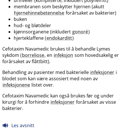
urinveier (kompliserte, inkludert polynefritt)
membranen som beskytter hjernen (akutt
hjernehinnebetennelse
forårsaket av bakterier)
buken
hud- og bløtdeler
kjønnsorganene (inkludert
gonoré
)
hjerteklaffene (
endokarditt
)
Cefotaxim Navamedic brukes til å behandle Lymes
sykdom (
borreliose
, en
infeksjon
som hovedsakelig er
forårsaket av flåttbitt).
Behandling av pasienter med bakterielle
infeksjoner
i
blodet som kan være assosiert med noen av
infeksjonene
listet over.
Cefotaxim Navamedic kan også brukes før og under
kirurgi for å forhindre
infeksjoner
forårsaket av visse
bakterier.
Les avsnitt