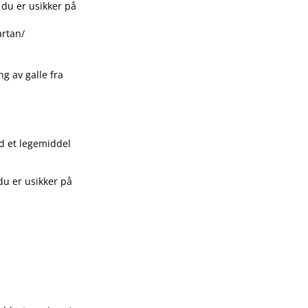
 du er usikker på
tan​/​
g av galle fra
d et legemiddel
du er usikker på