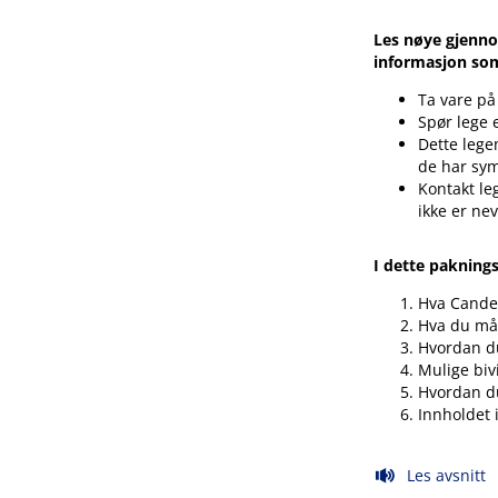
Les nøye gjenno
informasjon som 
Ta vare på
Spør lege 
Dette legem
de har sy
Kontakt le
ikke er ne
I dette pakning
Hva Candes
Hva du må 
Hvordan du
Mulige biv
Hvordan du
Innholdet 
Les avsnitt