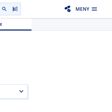
MENY
gg