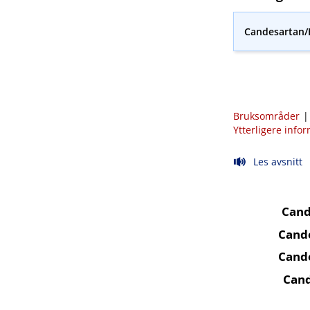
Candesartan​/
Bruksområder
Ytterligere info
Les avsnitt
Cand
Cande
Cande
Cand