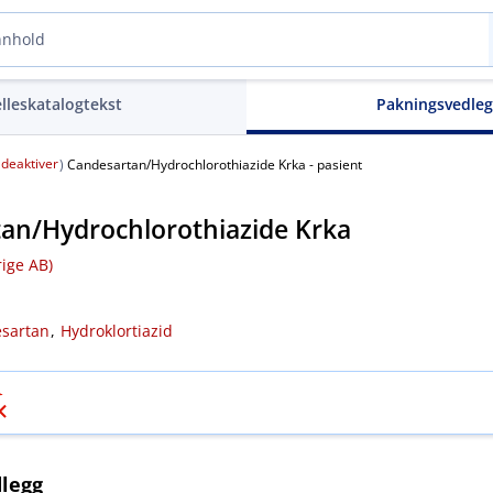
elleskatalogtekst
Pakningsvedle
deaktiver
(
)
Candesartan​/​Hydrochlorothiazide Krka - pasient
an​/​Hydrochlorothiazide Krka
ige AB)
sartan
,
Hydroklortiazid
legg