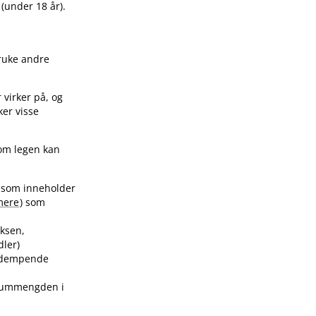
(under 18 år).
bruke andre
 virker på, og
ker visse
som legen kan
r som inneholder
mere
) som
oksen,
dler)
sesdempende
aliummengden i