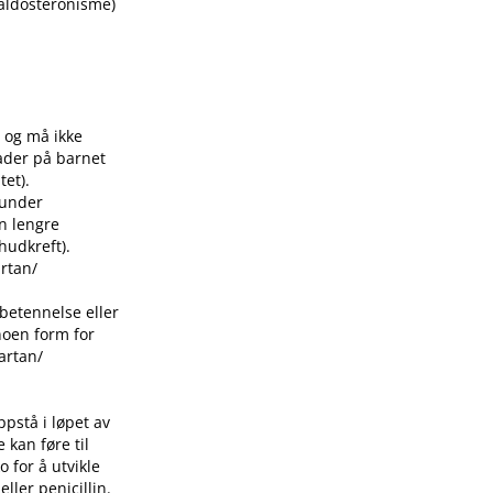
aldosteronisme)
, og må ikke
kader på barnet
tet).
 under
n lengre
hudkreft).
tan​/​
betennelse eller
 noen form for
rtan​/​
oppstå i løpet av
 kan føre til
 for å utvikle
ller penicillin.