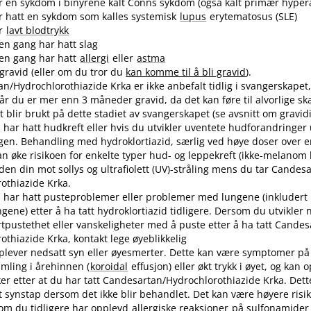
r en sykdom i binyrene kalt Conns sykdom (også kalt primær hyper
r hatt en sykdom som kalles systemisk
lupus
erytematosus (SLE)
ar
lavt blodtrykk
en gang har hatt slag
en gang har hatt
allergi
eller
astma
 gravid (eller om du tror du
kan komme til å bli gravid
).
n​/​Hydrochlorothiazide Krka er ikke anbefalt tidlig i svangerskapet
år du er mer enn 3 måneder gravid, da det kan føre til alvorlige s
 blir brukt på dette stadiet av svangerskapet (se avsnitt om gravidi
har hatt hudkreft eller hvis du utvikler uventete hudforandringer
en. Behandling med hydroklortiazid, særlig ved høye doser over e
an øke risikoen for enkelte typer hud- og leppekreft (ikke-melanom 
den din mot sollys og ultrafiolett (UV)-stråling mens du tar Candesar
othiazide Krka.
har hatt pusteproblemer eller problemer med lungene (inkludert 
ngene) etter å ha tatt hydroklortiazid tidligere. Dersom du utvikler
rtpustethet eller vanskeligheter med å puste etter å ha tatt Candesa
othiazide Krka, kontakt lege øyeblikkelig
plever nedsatt syn eller øyesmerter. Dette kan være symptomer på
mling i årehinnen (
koroidal
effusjon) eller økt trykk i øyet, og kan 
ker etter at du har tatt Candesartan​/​Hydrochlorothiazide Krka. Dette
synstap dersom det ikke blir behandlet. Det kan være høyere risiko
om du tidligere har opplevd
allergiske reaksjoner
på sulfonamider e