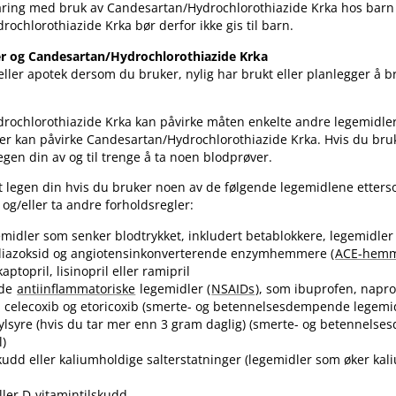
aring med bruk av Candesartan​/​Hydrochlorothiazide Krka hos barn 
rochlorothiazide Krka bør derfor ikke gis til barn.
r og Candesartan​/​Hydrochlorothiazide Krka
ller apotek dersom du bruker, nylig har brukt eller planlegger å 
drochlorothiazide Krka kan påvirke måten enkelte andre legemidler
er kan påvirke Candesartan​/​Hydrochlorothiazide Krka. Hvis du bru
egen din av og til trenge å ta noen blodprøver.
t legen din hvis du bruker noen av de følgende legemidlene etter
g​/​eller ta andre forholdsregler:
midler som senker blodtrykket, inkludert betablokkere, legemidle
 diazoksid og angiotensinkonverterende enzymhemmere (
ACE-hem
kaptopril, lisinopril eller ramipril
ide
antiinflammatoriske
legemidler (
NSAIDs
), som ibuprofen, napr
, celecoxib og etoricoxib (smerte- og betennelsesdempende legemi
sylsyre (hvis du tar mer enn 3 gram daglig) (smerte- og betennel
l)
kudd eller kaliumholdige salterstatninger (legemidler som øker k
ller D-vitamintilskudd