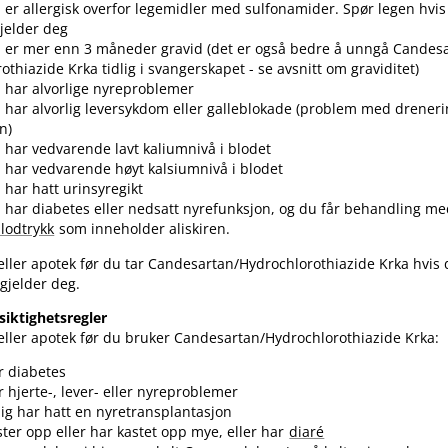
er allergisk overfor legemidler med sulfonamider. Spør legen hvis
jelder deg
er mer enn 3 måneder gravid (det er også bedre å unngå Candesar
othiazide Krka tidlig i svangerskapet - se avsnitt om graviditet)
 har alvorlige nyreproblemer
har alvorlig leversykdom eller galleblokade (problem med drenerin
n)
har vedvarende lavt kaliumnivå i blodet
har vedvarende høyt kalsiumnivå i blodet
har hatt urinsyregikt
har diabetes eller nedsatt nyrefunksjon, og du får behandling me
blodtrykk
som inneholder aliskiren.
ller apotek før du tar Candesartan​/​Hydrochlorothiazide Krka hvis 
gjelder deg.
siktighetsregler
ller apotek før du bruker Candesartan​/​Hydrochlorothiazide Krka:
r diabetes
r hjerte-, lever- eller nyreproblemer
lig har hatt en nyretransplantasjon
ster opp eller har kastet opp mye, eller har
diaré