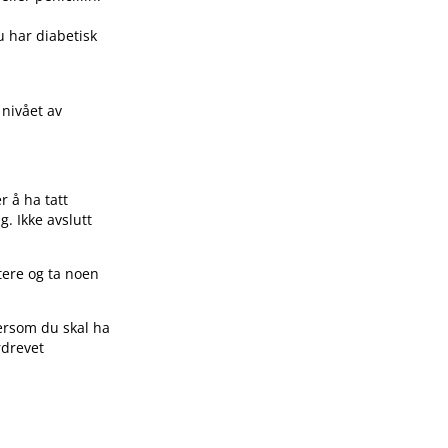
du har diabetisk
 nivået av
r å ha tatt
. Ikke avslutt
tere og ta noen
dersom du skal ha
rdrevet