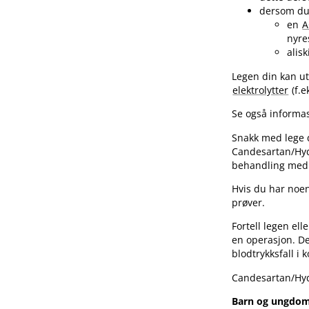
dersom du
en
A
nyr
alisk
Legen din kan ut
elektrolytter
(f.e
Se også informas
Snakk med lege
Candesartan​/​Hy
behandling med 
Hvis du har noen
prøver.
Fortell legen el
en operasjon. De
blodtrykksfall i
Candesartan​/​Hy
Barn og ungdo