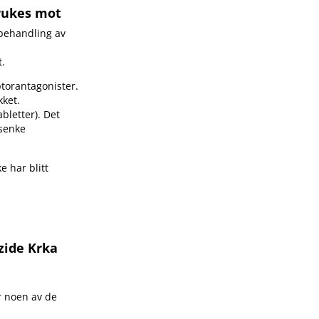
brukes mot
 behandling av
t.
ptorantagonister.
kket.
bletter). Det
 senke
e har blitt
zide Krka
er noen av de