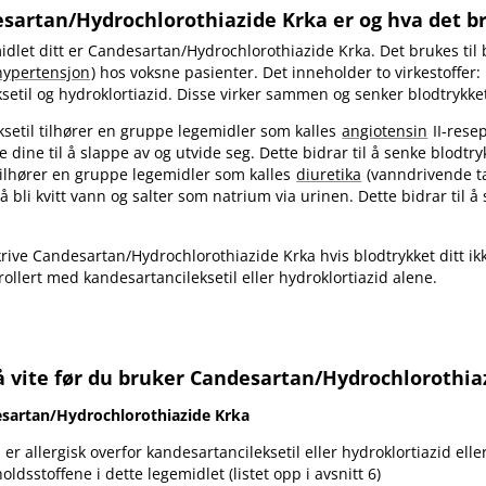
sartan​/​Hydrochlorothiazide Krka er og hva det 
dlet ditt er Candesartan​/​Hydrochlorothiazide Krka. Det brukes til
hypertensjon
) hos voksne pasienter. Det inneholder to virkestoffer:
setil og hydroklortiazid. Disse virker sammen og senker blodtrykke
setil tilhører en gruppe legemidler som kalles
angiotensin
II-rese
 dine til å slappe av og utvide seg. Dette bidrar til å senke blodtry
tilhører en gruppe legemidler som kalles
diuretika
(vanndrivende ta
 bli kvitt vann og salter som natrium via urinen. Dette bidrar til å
ive Candesartan​/​Hydrochlorothiazide Krka hvis blodtrykket ditt ikk
trollert med kandesartancileksetil eller hydroklortiazid alene.
 vite før du bruker Candesartan​/​Hydrochlorothia
sartan​/​Hydrochlorothiazide Krka
er allergisk overfor kandesartancileksetil eller hydroklortiazid ell
ldsstoffene i dette legemidlet (listet opp i avsnitt 6)