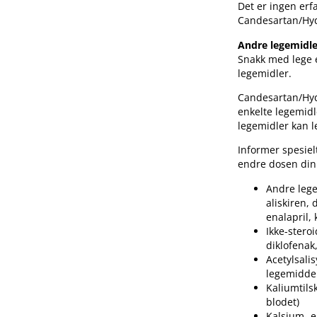
Det er ingen erf
Candesartan​/​Hyd
Andre legemidle
Snakk med lege e
legemidler.
Candesartan​/​Hy
enkelte legemidl
legemidler kan l
Informer spesiel
endre dosen din o
Andre lege
aliskiren,
enalapril, 
Ikke-stero
diklofenak
Acetylsali
legemidde
Kaliumtils
blodet)
Kalsium- e