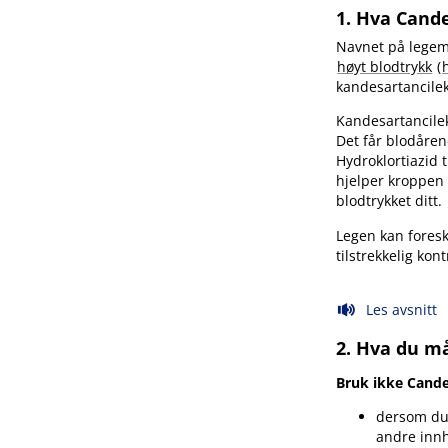
1. Hva Cande
Navnet på legemi
høyt blodtrykk
(
kandesartancilek
Kandesartancilek
Det får blodårene
Hydroklortiazid 
hjelper kroppen å
blodtrykket ditt.
Legen kan foreskr
tilstrekkelig kon
Les avsnitt
2. Hva du må
Bruk ikke Cande
dersom du 
andre innho