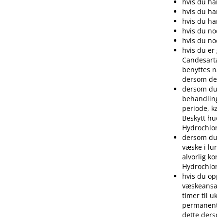
hvis du ha
hvis du ha
hvis du h
hvis du no
hvis du no
hvis du er
Candesarta
benyttes n
dersom det
dersom du 
behandling
periode, k
Beskytt hu
Hydrochlor
dersom du 
væske i lu
alvorlig ko
Hydrochlor
hvis du op
væskeansa
timer til u
permanent 
dette ders