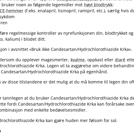
 bruker noen av følgende legemidler mot
høyt blodtrykk
:
CE-hemmer
(f.eks. enalapril, lisinopril, ramipril, etc.), særlig hvis 
esykdom
iren
føre regelmessige kontroller av nyrefunksjonen din, blodtrykket og
ks. kalium) i blodet ditt.
jon i avsnittet «Bruk ikke Candesartan​/​Hydrochlorothiazide Krka».
 dersom du opplever magesmerter,
kvalme
, oppkast eller
diaré
ette
drochlorothiazide Krka. Legen vil ta avgjørelse om videre behandling
Candesartan​/​Hydrochlorothiazide Krka på egenhånd.
 av disse tilstandene er det mulig at du må komme til legen din of
ler tannlegen at du bruker Candesartan​/​Hydrochlorothiazide Krka 
tte fordi Candesartan​/​Hydrochlorothiazide Krka kan forårsake ove
 kombinasjon med enkelte bedøvelsesmidler.
drochlorothiazide Krka kan gjøre huden mer følsom for sol.
m