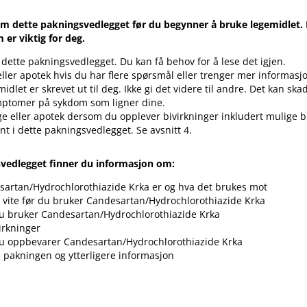
m dette pakningsvedlegget før du begynner å bruke legemidlet. 
er viktig for deg.
 dette pakningsvedlegget. Du kan få behov for å lese det igjen.
eller apotek hvis du har flere spørsmål eller trenger mer informasj
idlet er skrevet ut til deg. Ikke gi det videre til andre. Det kan sk
mptomer på sykdom som ligner dine.
ge eller apotek dersom du opplever bivirkninger inkludert mulige 
vnt i dette pakningsvedlegget. Se avsnitt 4.
svedlegget finner du informasjon om:
artan​/​Hydrochlorothiazide Krka er og hva det brukes mot
vite før du bruker Candesartan​/​Hydrochlorothiazide Krka
 bruker Candesartan​/​Hydrochlorothiazide Krka
irkninger
 oppbevarer Candesartan​/​Hydrochlorothiazide Krka
i pakningen og ytterligere informasjon