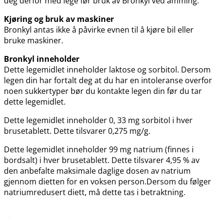
deg derfor med lege før bruk av Bronkyl ved amming.
Kjøring og bruk av maskiner
Bronkyl antas ikke å påvirke evnen til å kjøre bil eller
bruke maskiner.
Bronkyl inneholder
Dette legemidlet inneholder laktose og sorbitol. Dersom
legen din har fortalt deg at du har en intoleranse overfor
noen sukkertyper bør du kontakte legen din før du tar
dette legemidlet.
Dette legemidlet inneholder 0, 33 mg sorbitol i hver
brusetablett. Dette tilsvarer 0,275 mg​/​g.
Dette legemidlet inneholder 99 mg natrium (finnes i
bordsalt) i hver brusetablett. Dette tilsvarer 4,95 % av
den anbefalte maksimale daglige dosen av natrium
gjennom dietten for en voksen person.Dersom du følger
natriumredusert diett, må dette tas i betraktning.