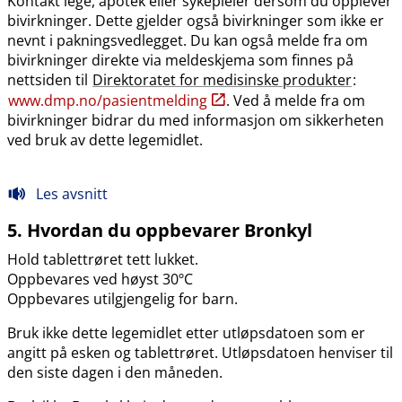
Kontakt lege, apotek eller sykepleier dersom du opplever
bivirkninger. Dette gjelder også bivirkninger som ikke er
nevnt i pakningsvedlegget. Du kan også melde fra om
bivirkninger direkte via meldeskjema som finnes på
nettsiden til
Direktoratet for medisinske produkter
:
www.dmp.no​/​pasientmelding
. Ved å melde fra om
bivirkninger bidrar du med informasjon om sikkerheten
ved bruk av dette legemidlet.
Les avsnitt
5. Hvordan du oppbevarer Bronkyl
Hold tablettrøret tett lukket.
Oppbevares ved høyst 30ºC
Oppbevares utilgjengelig for barn.
Bruk ikke dette legemidlet etter utløpsdatoen som er
angitt på esken og tablettrøret. Utløpsdatoen henviser til
den siste dagen i den måneden.