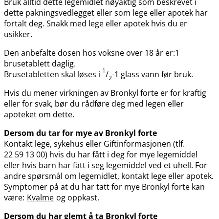
Bruk alltid dette legemidlet nøyaktig som beskrevet i
dette pakningsvedlegget eller som lege eller apotek har
fortalt deg. Snakk med lege eller apotek hvis du er
usikker.
Den anbefalte dosen hos voksne over 18 år er:1
brusetablett daglig.
1
Brusetabletten skal løses i
/
-1 glass vann før bruk.
2
Hvis du mener virkningen av Bronkyl forte er for kraftig
eller for svak, bør du rådføre deg med legen eller
apoteket om dette.
Dersom du tar for mye av Bronkyl forte
Kontakt lege, sykehus eller Giftinformasjonen (tlf.
22 59 13 00) hvis du har fått i deg for mye legemiddel
eller hvis barn har fått i seg legemiddel ved et uhell. For
andre spørsmål om legemidlet, kontakt lege eller apotek.
Symptomer på at du har tatt for mye Bronkyl forte kan
være:
Kvalme
og oppkast.
Dersom du har glemt å ta Bronkyl forte