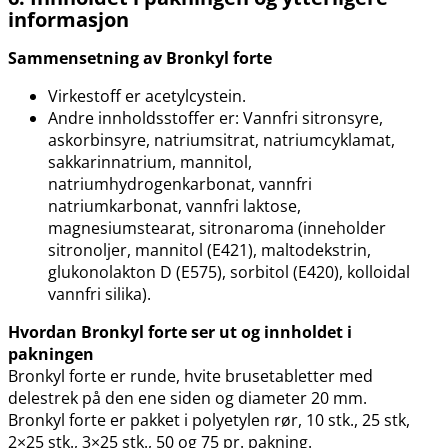
informasjon
Sammensetning av Bronkyl forte
Virkestoff er acetylcystein.
Andre innholdsstoffer er: Vannfri sitronsyre,
askorbinsyre, natriumsitrat, natriumcyklamat,
sakkarinnatrium, mannitol,
natriumhydrogenkarbonat, vannfri
natriumkarbonat, vannfri laktose,
magnesiumstearat, sitronaroma (inneholder
sitronoljer, mannitol (E421), maltodekstrin,
glukonolakton D (E575), sorbitol (E420), kolloidal
vannfri silika).
Hvordan Bronkyl forte ser ut og innholdet i
pakningen
Bronkyl forte er runde, hvite brusetabletter med
delestrek på den ene siden og diameter 20 mm.
Bronkyl forte er pakket i polyetylen rør, 10 stk., 25 stk,
2×25 stk., 3×25 stk., 50 og 75 pr. pakning.