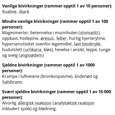
Vanlige bivirkninger (rammer opptil 1 av 10 personer):
Kvalme
,
diaré
.
Mindre vanlige bivirkninger (rammer opptil 1 av 100
personer):
Magesmerter, betennelse i munnhulen (
stomatitt
),
oppkast, hodepine,
øresus
,
feber
, hurtig hjerterytme,
hypersensitivitet ovenfor legemidlet,
lavt blodtrykk
,
hudutslett (
urtikaria
, kløe), hevelse i ansikt, leppe, tunge
og svelg (
angioødem
)
Sjeldne bivirkninger (rammer opptil 1 av 1000
personer):
Krampe i luftveiene (bronkospasme), åndenød og
halsbrann
.
Svært sjeldne bivirkninger (rammer opptil 1 av 10 000
personer):
Alvorlig
allergisk reaksjon
(
anafylaktisk reaksjon
inkludert sjokk) og blødning.