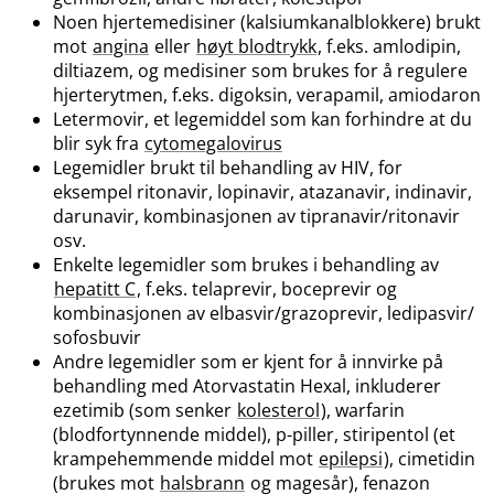
Noen hjertemedisiner (kalsiumkanalblokkere) brukt
mot
angina
eller
høyt blodtrykk
, f.eks. amlodipin,
diltiazem, og medisiner som brukes for å regulere
hjerterytmen, f.eks. digoksin, verapamil, amiodaron
Letermovir, et legemiddel som kan forhindre at du
blir syk fra
cytomegalovirus
Legemidler brukt til behandling av HIV, for
eksempel ritonavir, lopinavir, atazanavir, indinavir,
darunavir, kombinasjonen av tipranavir​/​ritonavir
osv.
Enkelte legemidler som brukes i behandling av
hepatitt C
, f.eks. telaprevir, boceprevir og
kombinasjonen av elbasvir​/​grazoprevir, ledipasvir​/​
sofosbuvir
Andre legemidler som er kjent for å innvirke på
behandling med Atorvastatin Hexal, inkluderer
ezetimib (som senker
kolesterol
), warfarin
(blodfortynnende middel), p-piller, stiripentol (et
krampehemmende middel mot
epilepsi
), cimetidin
(brukes mot
halsbrann
og magesår), fenazon