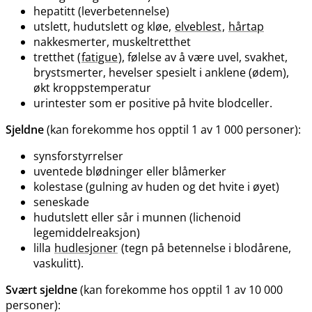
hepatitt (leverbetennelse)
utslett, hudutslett og kløe,
elveblest
,
hårtap
nakkesmerter, muskeltretthet
tretthet (
fatigue
), følelse av å være uvel, svakhet,
brystsmerter, hevelser spesielt i anklene (ødem),
økt kroppstemperatur
urintester som er positive på hvite blodceller.
Sjeldne
(kan forekomme hos opptil 1 av 1 000 personer):
synsforstyrrelser
uventede blødninger eller blåmerker
kolestase (gulning av huden og det hvite i øyet)
seneskade
hudutslett eller sår i munnen (lichenoid
legemiddelreaksjon)
lilla
hudlesjoner
(tegn på betennelse i blodårene,
vaskulitt).
Svært sjeldne
(kan forekomme hos opptil 1 av 10 000
personer):