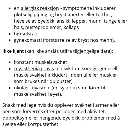
en
allergisk reaksjon
- symptomene inkluderer
plutselig piping og brystsmerter eller tetthet,
hevelse av øyelokk, ansikt, lepper, munn, tunge eller
hals, pusteproblemer, kollaps
hørselstap
gynekomasti (forstørrelse av bryst hos menn).
Ikke kjent
(kan ikke anslås utifra tilgjengelige data):
konstant muskelsvakhet
myasthenia gravis
(en sykdom som gir generell
muskelsvakhet inkludert i noen tilfeller muskler
som brukes når du puster)
okulær myasteni (en sykdom som fører til
muskelsvakhet i øyet).
Snakk med lege hvis du opplever svakhet i armer eller
ben som forverres etter perioder med aktivitet,
dobbeltsyn
eller hengende øyelokk, problemer med å
svelge eller kortpustethet.