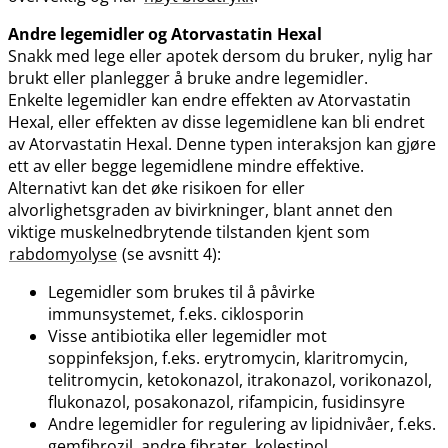
Andre legemidler og Atorvastatin Hexal
Snakk med lege eller apotek dersom du bruker, nylig har
brukt eller planlegger å bruke andre legemidler.
Enkelte legemidler kan endre effekten av Atorvastatin
Hexal, eller effekten av disse legemidlene kan bli endret
av Atorvastatin Hexal. Denne typen interaksjon kan gjøre
ett av eller begge legemidlene mindre effektive.
Alternativt kan det øke risikoen for eller
alvorlighetsgraden av bivirkninger, blant annet den
viktige muskelnedbrytende tilstanden kjent som
rabdomyolyse
(se avsnitt 4):
Legemidler som brukes til å påvirke
immunsystemet, f.eks. ciklosporin
Visse antibiotika eller legemidler mot
soppinfeksjon, f.eks. erytromycin, klaritromycin,
telitromycin, ketokonazol, itrakonazol, vorikonazol,
flukonazol, posakonazol, rifampicin, fusidinsyre
Andre legemidler for regulering av lipidnivåer, f.eks.
gemfibrozil, andre fibrater, kolestipol