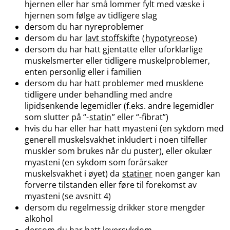
hjernen eller har små lommer fylt med væske i
hjernen som følge av tidligere slag
dersom du har nyreproblemer
dersom du har
lavt stoffskifte
(
hypotyreose
)
dersom du har hatt gjentatte eller uforklarlige
muskelsmerter eller tidligere muskelproblemer,
enten personlig eller i familien
dersom du har hatt problemer med musklene
tidligere under behandling med andre
lipidsenkende legemidler (f.eks. andre legemidler
som slutter på “-
statin
” eller “-fibrat”)
hvis du har eller har hatt myasteni (en sykdom med
generell muskelsvakhet inkludert i noen tilfeller
muskler som brukes når du puster), eller okulær
myasteni (en sykdom som forårsaker
muskelsvakhet i øyet) da
statiner
noen ganger kan
forverre tilstanden eller føre til forekomst av
myasteni (se avsnitt 4)
dersom du regelmessig drikker store mengder
alkohol
dersom du har hatt leversykdom