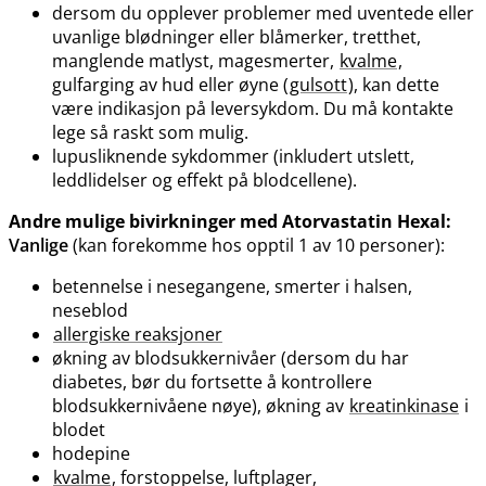
dersom du opplever problemer med uventede eller
uvanlige blødninger eller blåmerker, tretthet,
manglende matlyst, magesmerter,
kvalme
,
gulfarging av hud eller øyne (
gulsott
), kan dette
være indikasjon på leversykdom. Du må kontakte
lege så raskt som mulig.
lupusliknende sykdommer (inkludert utslett,
leddlidelser og effekt på blodcellene).
Andre mulige bivirkninger med Atorvastatin Hexal:
Vanlige
(kan forekomme hos opptil 1 av 10 personer):
betennelse i nesegangene, smerter i halsen,
neseblod
allergiske reaksjoner
økning av blodsukkernivåer (dersom du har
diabetes, bør du fortsette å kontrollere
blodsukkernivåene nøye), økning av
kreatinkinase
i
blodet
hodepine
kvalme
, forstoppelse, luftplager,