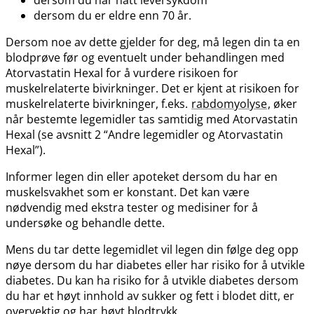
dersom du er eldre enn 70 år.
Dersom noe av dette gjelder for deg, må legen din ta en
blodprøve før og eventuelt under behandlingen med
Atorvastatin Hexal for å vurdere risikoen for
muskelrelaterte bivirkninger. Det er kjent at risikoen for
muskelrelaterte bivirkninger, f.eks.
rabdomyolyse
, øker
når bestemte legemidler tas samtidig med Atorvastatin
Hexal (se avsnitt 2 “Andre legemidler og Atorvastatin
Hexal”).
Informer legen din eller apoteket dersom du har en
muskelsvakhet som er konstant. Det kan være
nødvendig med ekstra tester og medisiner for å
undersøke og behandle dette.
Mens du tar dette legemidlet vil legen din følge deg opp
nøye dersom du har diabetes eller har risiko for å utvikle
diabetes. Du kan ha risiko for å utvikle diabetes dersom
du har et høyt innhold av sukker og fett i blodet ditt, er
overvektig og har
høyt blodtrykk
.