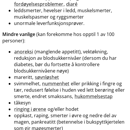
fordøyelsesproblemer
,
diaré
leddsmerter, hevelser i ledd, muskelsmerter,
muskelspasmer og ryggsmerter
unormale leverfunksjonsprøver.
Mindre vanlige
(kan forekomme hos opptil 1 av 100
personer):
anoreksi
(manglende appetitt), vektøkning,
reduksjon av blodsukkernivåer (dersom du har
diabetes, bør du fortsette å kontrollere
blodsukkernivåene nøye)
mareritt,
søvnløshet
svimmelhet,
nummenhet
eller prikking i fingre og
tær, redusert følelse i huden ved lett berøring eller
smerte, endret smakssans,
hukommelsestap
tåkesyn
ringing i ørene
og​/​eller hodet
oppkast, raping, smerter i øvre og nedre del av
magen, pankreatitt (betennelse i bukspyttkjertelen
som gir magesmerter)