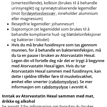
(smertestillende), kolkisin (brukes til å behandle
urinsyregikt) og syrenøytraliserende legemidler
(mot
fordøyelsesbesvær
, inneholder aluminium
eller magnesium)
Reseptfrie legemidler: johannesurt
Daptomycin (et legemiddel som brukes til å
behandle kompliserte hud- og bløtdelsinfeksjoner
og bakterier i blodet)
Hvis du må bruke fusidinsyre som tas gjennom
munnen, for å behandle en bakterieinfeksjon, må
du ta en pause i bruken av Atorvastatin Hexal.
Legen din vil fortelle deg når det er trygt å begynne
med Atorvastatin Hexal igjen. Hvis du tar
Atorvastatin Hexal sammen med fusidinsyre, kan
dette i sjeldne tilfeller føre til muskelsvakhet,
ømhet eller smerter (
rabdomyolyse
). Se mer
informasjon om
rabdomyolyse
i avsnitt 4.
Inntak av Atorvastatin Hexal sammen med mat,
drikke og alkohol
Se avsnitt 3 for informasjon om hvordan du bruker