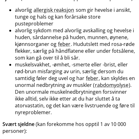
alvorlig
allergisk reaksjon
som gir hevelse i ansikt,
tunge og hals og kan forårsake store
pusteproblemer
alvorlig sykdom med alvorlig avskalling og hevelse i
huden, sårdannelse på huden, munnen, øynene,
kjønnsorganer og
feber
. Hudutslett med rosa-røde
flekker, særlig på håndflatene eller under fotsålene,
som kan gå over til å bli sår.
muskelsvakhet, -ømhet, -smerte eller -brist, eller
rød-brun misfarging av urin, særlig dersom du
samtidig føler deg uvel og har
feber
, kan skyldes en
unormal nedbrytning av muskler (
rabdomyolyse
).
Den unormale muskelnedbrytningen forsvinner
ikke alltid, selv ikke etter at du har sluttet å ta
atorvastatin, og det kan være livstruende og føre til
nyreproblemer.
Svært sjeldne
(kan forekomme hos opptil 1 av 10 000
personer):