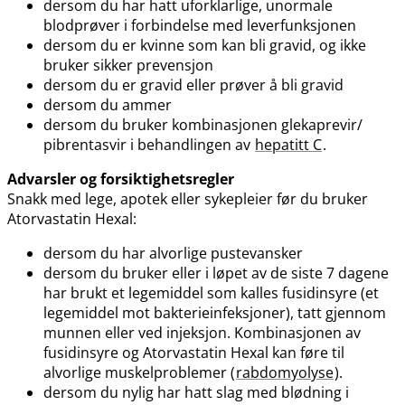
dersom du har hatt uforklarlige, unormale
blodprøver i forbindelse med leverfunksjonen
dersom du er kvinne som kan bli gravid, og ikke
bruker sikker prevensjon
dersom du er gravid eller prøver å bli gravid
dersom du ammer
dersom du bruker kombinasjonen glekaprevir​/​
pibrentasvir i behandlingen av
hepatitt C
.
Advarsler og forsiktighetsregler
Snakk med lege, apotek eller sykepleier før du bruker
Atorvastatin Hexal:
dersom du har alvorlige pustevansker
dersom du bruker eller i løpet av de siste 7 dagene
har brukt et legemiddel som kalles fusidinsyre (et
legemiddel mot bakterieinfeksjoner), tatt gjennom
munnen eller ved injeksjon. Kombinasjonen av
fusidinsyre og Atorvastatin Hexal kan føre til
alvorlige muskelproblemer (
rabdomyolyse
).
dersom du nylig har hatt slag med blødning i