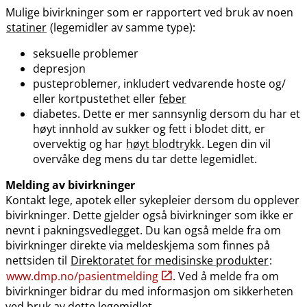
Mulige bivirkninger som er rapportert ved bruk av noen
statiner
(legemidler av samme type):
seksuelle problemer
depresjon
pusteproblemer, inkludert vedvarende hoste og​/​
eller kortpustethet eller
feber
diabetes. Dette er mer sannsynlig dersom du har et
høyt innhold av sukker og fett i blodet ditt, er
overvektig og har
høyt blodtrykk
. Legen din vil
overvåke deg mens du tar dette legemidlet.
Melding av bivirkninger
Kontakt lege, apotek eller sykepleier dersom du opplever
bivirkninger. Dette gjelder også bivirkninger som ikke er
nevnt i pakningsvedlegget. Du kan også melde fra om
bivirkninger direkte via meldeskjema som finnes på
nettsiden til
Direktoratet for medisinske produkter
:
www.dmp.no​/​pasientmelding
. Ved å melde fra om
bivirkninger bidrar du med informasjon om sikkerheten
ved bruk av dette legemidlet.