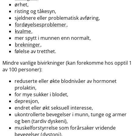
ørhet,
risting og tåkesyn,
sjeldnere eller problematisk avføring,
fordøyelsesproblemer
,
kvalme
,
mer spytt i munnen enn normalt,
brekninger
,
følelse av tretthet.
Mindre vanlige bivirkninger (kan forekomme hos opptil 1
av 100 personer):
reduserte eller økte blodnivåer av hormonet
prolaktin,
for mye sukker i blodet,
depresjon,
endret eller økt seksuell interesse,
ukontrollerte bevegelser i munn, tunge og armer
og ben (tardiv dyskeni),
muskelforstyrrelse som forårsaker vridende
bevegelser (
dystoni
),