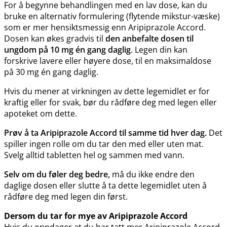
For å begynne behandlingen med en lav dose, kan du
bruke en alternativ formulering (flytende mikstur-væske)
som er mer hensiktsmessig enn Aripiprazole Accord.
Dosen kan økes gradvis til
den anbefalte dosen til
ungdom på 10 mg én gang daglig
. Legen din kan
forskrive lavere eller høyere dose, til en maksimaldose
på 30 mg én gang daglig.
Hvis du mener at virkningen av dette legemidlet er for
kraftig eller for svak, bør du rådføre deg med legen eller
apoteket om dette.
Prøv å ta Aripiprazole Accord til samme tid hver dag.
Det
spiller ingen rolle om du tar den med eller uten mat.
Svelg alltid tabletten hel og sammen med vann.
Selv om du føler deg bedre,
må du ikke endre den
daglige dosen eller slutte å ta dette legemidlet uten å
rådføre deg med legen din først.
Dersom du tar for mye av Aripiprazole Accord