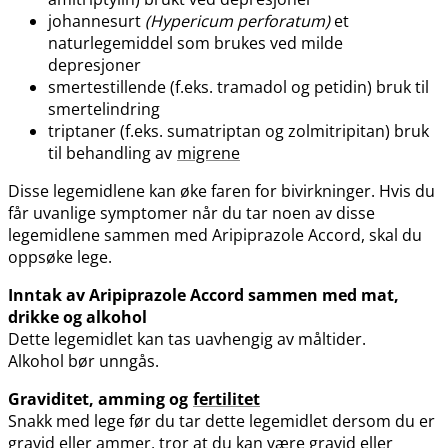
johannesurt
(Hypericum perforatum)
et
naturlegemiddel som brukes ved milde
depresjoner
smertestillende (f.eks. tramadol og petidin) bruk til
smertelindring
triptaner (f.eks. sumatriptan og zolmitripitan) bruk
til behandling av
migrene
Disse legemidlene kan øke faren for bivirkninger. Hvis du
får uvanlige symptomer når du tar noen av disse
legemidlene sammen med Aripiprazole Accord, skal du
oppsøke lege.
Inntak av Aripiprazole Accord sammen med mat,
drikke og alkohol
Dette legemidlet kan tas uavhengig av måltider.
Alkohol bør unngås.
Graviditet, amming og
fertilitet
Snakk med lege før du tar dette legemidlet dersom du er
gravid eller ammer, tror at du kan være gravid eller