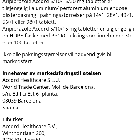
Aripiprazole Accord 5/10/15/30 mg tabletter er
tilgjengelig i aluminium​/​ perforert aluminium endose
blisterpakning i pakningsstørrelser på 14×1, 28×1, 49×1,
56×1 eller 98×1 tablett.
Aripiprazole Accord 5/10/15 mg tabletter er tilgjengelig i
en HDPE-flaske med PPCRC-lukking som inneholder 30
eller 100 tabletter.
Ikke alle pakningsstørrelser vil nødvendigvis bli
markedsført.
Innehaver av markedsføringstillatelsen
Accord Healthcare S.L.U.
World Trade Center, Moll de Barcelona,
s​/​n, Edifici Est 6ª planta,
08039 Barcelona,
Spania
Tilvirker
Accord Healthcare B.V.,
Winthontlaan 200,