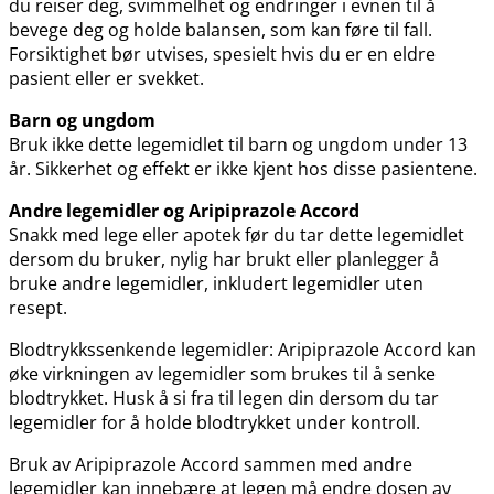
du reiser deg, svimmelhet og endringer i evnen til å
bevege deg og holde balansen, som kan føre til fall.
Forsiktighet bør utvises, spesielt hvis du er en eldre
pasient eller er svekket.
Barn og ungdom
Bruk ikke dette legemidlet til barn og ungdom under 13
år. Sikkerhet og effekt er ikke kjent hos disse pasientene.
Andre legemidler og Aripiprazole Accord
Snakk med lege eller apotek før du tar dette legemidlet
dersom du bruker, nylig har brukt eller planlegger å
bruke andre legemidler, inkludert legemidler uten
resept.
Blodtrykkssenkende legemidler: Aripiprazole Accord kan
øke virkningen av legemidler som brukes til å senke
blodtrykket. Husk å si fra til legen din dersom du tar
legemidler for å holde blodtrykket under kontroll.
Bruk av Aripiprazole Accord sammen med andre
legemidler kan innebære at legen må endre dosen av