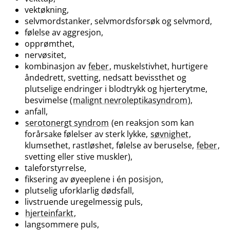
vektøkning,
selvmordstanker, selvmordsforsøk og selvmord,
følelse av aggresjon,
opprømthet,
nervøsitet,
kombinasjon av
feber
, muskelstivhet, hurtigere
åndedrett, svetting, nedsatt bevissthet og
plutselige endringer i blodtrykk og hjerterytme,
besvimelse (
malignt nevroleptikasyndrom
),
anfall,
serotonergt syndrom
(en reaksjon som kan
forårsake følelser av sterk lykke,
søvnighet
,
klumsethet, rastløshet, følelse av beruselse,
feber
,
svetting eller stive muskler),
taleforstyrrelse,
fiksering av øyeeplene i én posisjon,
plutselig uforklarlig dødsfall,
livstruende uregelmessig puls,
hjerteinfarkt
,
langsommere puls,