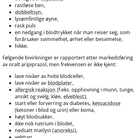
rastløse ben,
dobbeltsyn
,
lysømfintlige øyne,
rask puls
en nedgang i blodtrykket når man reiser seg, som
forårsaker svimmelhet, ørhet eller besvimelse,
hikke.
Følgende bivirkninger er rapportert etter markedsføring
av oralt aripiprazol, men frekvensen er ikke kjent:
lave nivåer av hvite blodceller,
lave nivåer av
blodplater
,
allergisk reaksjon
(f.eks. opphovning i munn, tunge,
ansikt og svelg, kløe,
elveblest
),
start eller forverring av diabetes,
ketoacidose
(ketoner i blod og urin) eller koma,
høyt blodsukker,
ikke nok natrium i blodet,
nedsatt matlyst (
anoreksi
),
vekttap,