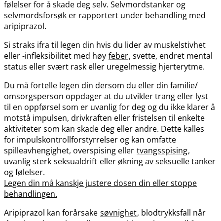
følelser for å skade deg selv. Selvmordstanker og
selvmordsforsøk er rapportert under behandling med
aripiprazol.
Si straks ifra til legen din hvis du lider av muskelstivhet
eller -infleksibilitet med høy
feber
, svette, endret mental
status eller svært rask eller uregelmessig hjerterytme.
Du må fortelle legen din dersom du eller din familie​/​
omsorgsperson oppdager at du utvikler trang eller lyst
til en oppførsel som er uvanlig for deg og du ikke klarer å
motstå impulsen, drivkraften eller fristelsen til enkelte
aktiviteter som kan skade deg eller andre. Dette kalles
for impulskontrollforstyrrelser og kan omfatte
spilleavhengighet, overspising eller
tvangsspising
,
uvanlig sterk
seksualdrift
eller økning av seksuelle tanker
og følelser.
Legen din må kanskje justere dosen din eller stoppe
behandlingen.
Aripiprazol kan forårsake
søvnighet
, blodtrykksfall når