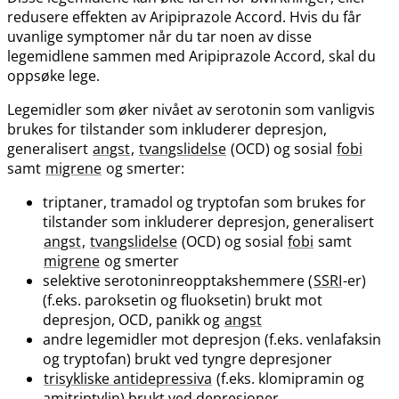
redusere effekten av Aripiprazole Accord. Hvis du får
uvanlige symptomer når du tar noen av disse
legemidlene sammen med Aripiprazole Accord, skal du
oppsøke lege.
Legemidler som øker nivået av serotonin som vanligvis
brukes for tilstander som inkluderer depresjon,
generalisert
angst
,
tvangslidelse
(OCD) og sosial
fobi
samt
migrene
og smerter:
triptaner, tramadol og tryptofan som brukes for
tilstander som inkluderer depresjon, generalisert
angst
,
tvangslidelse
(OCD) og sosial
fobi
samt
migrene
og smerter
selektive serotoninreopptakshemmere (
SSRI
-er)
(f.eks. paroksetin og fluoksetin) brukt mot
depresjon, OCD, panikk og
angst
andre legemidler mot depresjon (f.eks. venlafaksin
og tryptofan) brukt ved tyngre depresjoner
trisykliske antidepressiva
(f.eks. klomipramin og
amitriptylin) brukt ved depresjoner