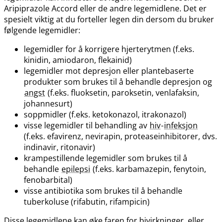
Aripiprazole Accord eller de andre legemidlene. Det er
spesielt viktig at du forteller legen din dersom du bruker
følgende legemidler:
legemidler for å korrigere hjerterytmen (f.eks.
kinidin, amiodaron, flekainid)
legemidler mot depresjon eller plantebaserte
produkter som brukes til å behandle depresjon og
angst
(f.eks. fluoksetin, paroksetin, venlafaksin,
johannesurt)
soppmidler (f.eks. ketokonazol, itrakonazol)
visse legemidler til behandling av
hiv
-
infeksjon
(f.eks. efavirenz, nevirapin, proteaseinhibitorer, dvs.
indinavir, ritonavir)
krampestillende legemidler som brukes til å
behandle
epilepsi
(f.eks. karbamazepin, fenytoin,
fenobarbital)
visse antibiotika som brukes til å behandle
tuberkoluse (rifabutin, rifampicin)
Disse legemidlene kan øke faren for bivirkninger, eller