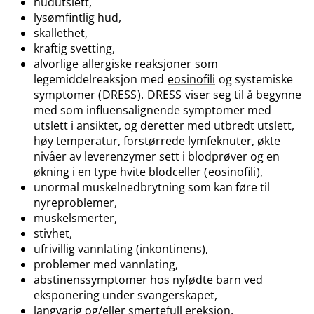
hudutslett,
lysømfintlig hud,
skallethet,
kraftig svetting,
alvorlige
allergiske reaksjoner
som
legemiddelreaksjon med
eosinofili
og systemiske
symptomer (
DRESS
).
DRESS
viser seg til å begynne
med som influensalignende symptomer med
utslett i ansiktet, og deretter med utbredt utslett,
høy temperatur, forstørrede lymfeknuter, økte
nivåer av leverenzymer sett i blodprøver og en
økning i en type hvite blodceller (
eosinofili
),
unormal muskelnedbrytning som kan føre til
nyreproblemer,
muskelsmerter,
stivhet,
ufrivillig vannlating (inkontinens),
problemer med vannlating,
abstinenssymptomer hos nyfødte barn ved
eksponering under svangerskapet,
langvarig og​/​eller smertefull ereksjon,