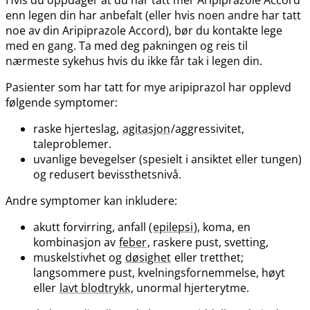
Hvis du oppdager at du har tatt mer Aripiprazole Accord
enn legen din har anbefalt (eller hvis noen andre har tatt
noe av din Aripiprazole Accord), bør du kontakte lege
med en gang. Ta med deg pakningen og reis til
nærmeste sykehus hvis du ikke får tak i legen din.
Pasienter som har tatt for mye aripiprazol har opplevd
følgende symptomer:
raske hjerteslag,
agitasjon
/aggressivitet,
taleproblemer.
uvanlige bevegelser (spesielt i ansiktet eller tungen)
og redusert bevissthetsnivå.
Andre symptomer kan inkludere:
akutt forvirring, anfall (
epilepsi
), koma, en
kombinasjon av
feber
, raskere pust, svetting,
muskelstivhet og
døsighet
eller tretthet;
langsommere pust, kvelningsfornemmelse, høyt
eller
lavt blodtrykk
, unormal hjerterytme.