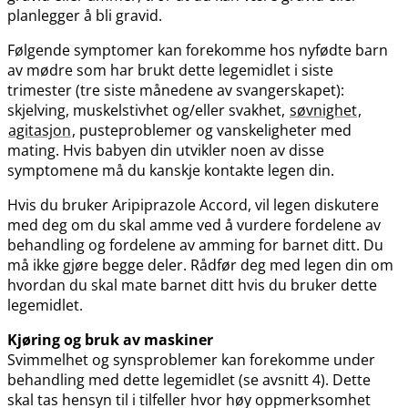
planlegger å bli gravid.
Følgende symptomer kan forekomme hos nyfødte barn
av mødre som har brukt dette legemidlet i siste
trimester (tre siste månedene av svangerskapet):
skjelving, muskelstivhet og​/​eller svakhet,
søvnighet
,
agitasjon
, pusteproblemer og vanskeligheter med
mating. Hvis babyen din utvikler noen av disse
symptomene må du kanskje kontakte legen din.
Hvis du bruker Aripiprazole Accord, vil legen diskutere
med deg om du skal amme ved å vurdere fordelene av
behandling og fordelene av amming for barnet ditt. Du
må ikke gjøre begge deler. Rådfør deg med legen din om
hvordan du skal mate barnet ditt hvis du bruker dette
legemidlet.
Kjøring og bruk av maskiner
Svimmelhet og synsproblemer kan forekomme under
behandling med dette legemidlet (se avsnitt 4). Dette
skal tas hensyn til i tilfeller hvor høy oppmerksomhet