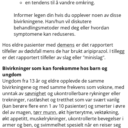
en tendens til å vandre omkring.
Informer legen din hvis du opplever noen av disse
bivirkningene. Han​/​hun vil diskutere
behandlingsmetoder med deg eller hvordan
symptomene kan reduseres.
Hos eldre pasienter med
demens
er det rapportert
tilfeller av dødsfall mens de har brukt aripiprazol. I tillegg
er det rapportert tilfeller av slag eller "minislag".
Bivirkninger som kan forekomme hos barn og
ungdom
Ungdom fra 13 år og eldre opplevde de samme
bivirkningene og med samme frekvens som voksne, med
unntak av
søvnighet
og ukontrollerbare rykninger eller
trekninger, rastløshet og tretthet som var svært vanlig
(kan berøre flere enn 1 av 10 pasienter) og smerter i øvre
del av magen,
tørr munn
, økt hjerterytme, vektøkning,
økt appetitt, muskelrykninger, ukontrollerte bevegelser i
armer og ben, og svimmelhet spesielt når en reiser seg