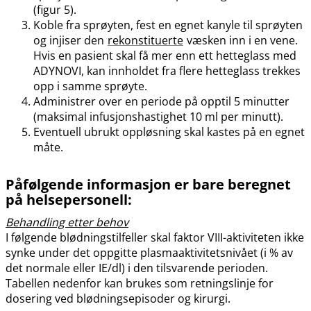
(figur 5).
Koble fra sprøyten, fest en egnet kanyle til sprøyten
og injiser den
rekonstituerte
væsken inn i en vene.
Hvis en pasient skal få mer enn ett hetteglass med
ADYNOVI, kan innholdet fra flere hetteglass trekkes
opp i samme sprøyte.
Administrer over en periode på opptil 5 minutter
(maksimal infusjonshastighet 10 ml per minutt).
Eventuell ubrukt oppløsning skal kastes på en egnet
måte.
Påfølgende informasjon er bare beregnet
på helsepersonell:
Behandling etter behov
I følgende blødningstilfeller skal faktor VIII-aktiviteten ikke
synke under det oppgitte plasmaaktivitetsnivået (i % av
det normale eller IE​/​dl) i den tilsvarende perioden.
Tabellen nedenfor kan brukes som retningslinje for
dosering ved blødningsepisoder og kirurgi.