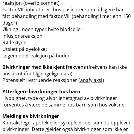
reaksjon
(overfølsomhet)
Faktor VIII-inhibitorer [hos pasienter som tidligere har
fått behandling med faktor VIII (behandling i mer enn 150
dager)]
Økning i noen typer hvite blodceller
Infusjonsreaksjon
Røde øyne
Utslett på øyelokket
Legemiddelreaksjon på huden
Bivirkninger med ikke kjent frekvens
(frekvens kan ikke
anslås ut ifra tilgjengelige data)
Potensielt livstruende reaksjoner (
anafylaksi
)
Ytterligere bivirkninger hos barn
Hyppighet, type og alvorlighetsgrad av bivirkninger
forventes å være de samme hos barn som hos voksne.
Melding av bivirkninger
Kontakt lege, apotek eller sykepleier dersom du opplever
bivirkninger. Dette gjelder også bivirkninger som ikke er