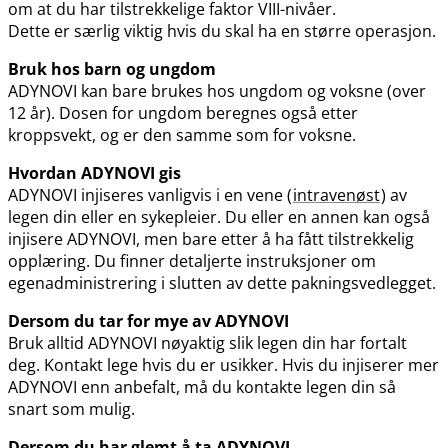
om at du har tilstrekkelige faktor VIII-nivåer.
Dette er særlig viktig hvis du skal ha en større operasjon.
Bruk hos barn og ungdom
ADYNOVI kan bare brukes hos ungdom og voksne (over
12 år). Dosen for ungdom beregnes også etter
kroppsvekt, og er den samme som for voksne.
Hvordan ADYNOVI gis
ADYNOVI injiseres vanligvis i en vene (
intravenøst
) av
legen din eller en sykepleier. Du eller en annen kan også
injisere ADYNOVI, men bare etter å ha fått tilstrekkelig
opplæring. Du finner detaljerte instruksjoner om
egenadministrering i slutten av dette pakningsvedlegget.
Dersom du tar for mye av ADYNOVI
Bruk alltid ADYNOVI nøyaktig slik legen din har fortalt
deg. Kontakt lege hvis du er usikker. Hvis du injiserer mer
ADYNOVI enn anbefalt, må du kontakte legen din så
snart som mulig.
Dersom du har glemt å ta ADYNOVI