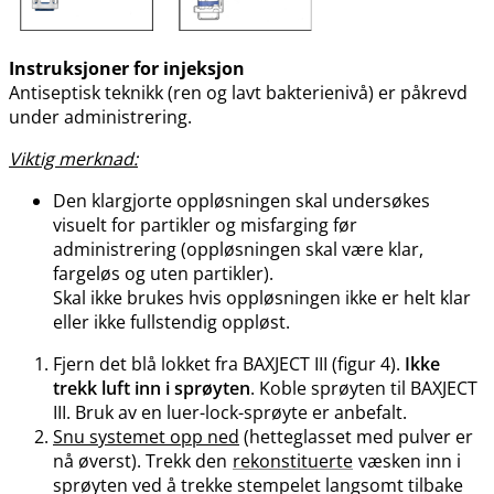
Instruksjoner for injeksjon
Antiseptisk teknikk (ren og lavt bakterienivå) er påkrevd
under administrering.
Viktig merknad:
Den klargjorte oppløsningen skal undersøkes
visuelt for partikler og misfarging før
administrering (oppløsningen skal være klar,
fargeløs og uten partikler).
Skal ikke brukes hvis oppløsningen ikke er helt klar
eller ikke fullstendig oppløst.
Fjern det blå lokket fra BAXJECT III (figur 4).
Ikke
trekk luft inn i sprøyten
. Koble sprøyten til BAXJECT
III. Bruk av en luer-lock-sprøyte er anbefalt.
Snu systemet opp ned
(hetteglasset med pulver er
nå øverst). Trekk den
rekonstituerte
væsken inn i
sprøyten ved å trekke stempelet langsomt tilbake