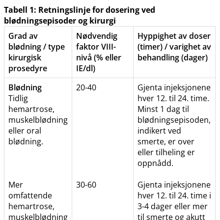
Tabell 1: Retningslinje for dosering ved
blødningsepisoder og kirurgi
Grad av
Nødvendig
Hyppighet av doser
blødning / type
faktor VIII-
(timer) / varighet av
kirurgisk
nivå (% eller
behandling (dager)
prosedyre
IE​/​dl)
Blødning
20-40
Gjenta injeksjonene
Tidlig
hver 12. til 24. time.
hemartrose,
Minst 1 dag til
muskelblødning
blødningsepisoden,
eller oral
indikert ved
blødning.
smerte, er over
eller tilheling er
oppnådd.
Mer
30-60
Gjenta injeksjonene
omfattende
hver 12. til 24. time i
hemartrose,
3-4 dager eller mer
muskelblødning
til smerte og akutt