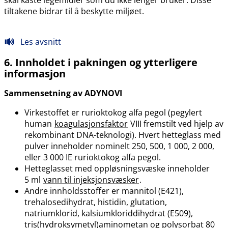
tiltakene bidrar til å beskytte miljøet.
Les avsnitt
6. Innholdet i pakningen og ytterligere
informasjon
Sammensetning av ADYNOVI
Virkestoffet er rurioktokog alfa pegol (pegylert
human
koagulasjonsfaktor
VIII fremstilt ved hjelp av
rekombinant DNA-teknologi). Hvert hetteglass med
pulver inneholder nominelt 250, 500, 1 000, 2 000,
eller 3 000 IE rurioktokog alfa pegol.
Hetteglasset med oppløsningsvæske inneholder
5 ml
vann til injeksjonsvæsker
.
Andre innholdsstoffer er mannitol (E421),
trehalosedihydrat, histidin, glutation,
natriumklorid, kalsiumkloriddihydrat (E509),
tris(hydroksymetyl)aminometan og polysorbat 80