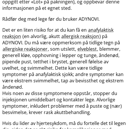
oppgitt etter «Lot» på pakningen), og oppbevar denne
informasjonen på et egnet sted.
Rådfør deg med lege før du bruker ADYNOVI.
Det er en liten risiko for at du kan få en
anafylaktisk
reaksjon
(en alvorlig, akutt
allergisk reaksjon
) på
ADYNOVI. Du må være oppmerksom på tidlige tegn på
allergiske reaksjoner
, som utslett,
elveblest
, blemmer,
generell kløe, opphovning i lepper og tunge, åndenød,
pipende pust, tetthet i brystet, generell følelse av
uvelhet, og svimmelhet. Dette kan være tidlige
symptomer på anafylaktisk sjokk; andre symptomer kan
være ekstrem svimmelhet, tap av bevissthet og ekstrem
åndenød.
Hvis noen av disse symptomene oppstår, stopper du
injeksjonen umiddelbart og kontakter lege. Alvorlige
symptomer, inkludert problemer med å puste og (nær)
besvimelse, krever rask akuttbehandling.
Hvis du lider av hjertesykdom, må du fortelle det til legen