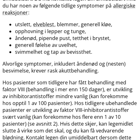
du har noen av følgende tidlige symptomer på
allergiske
reaksjoner
:
utslett,
elveblest
, blemmer, generell kløe,
opphovning i lepper og tunge,
åndenød, pipende pust, tetthet i brystet,
generell følelse av uvelhet,
svimmelhet og tap av bevissthet.
Alvorlige symptomer, inkludert åndenød og (nesten)
besvimelse, krever rask akuttbehandling.
Hos pasienter som tidligere har fått behandling med
faktor VIII (behandling i mer enn 150 dager), er utvikling
av inhibitorantistoffer mindre vanlig (kan forekomme
hos opptil 1 av 100 pasienter). Hos tidligere ubehandlede
pasienter er utvikling av faktor VIII-inhibitorantistoffer
svært vanlig (kan forekomme hos flere enn 1 av 10
pasienter) (se avsnitt 2). Hvis dette skjer, kan legemidlet
slutte å virke som det skal, og du kan få vedvarende
blødning. Kontakt legen din umiddelbart dersom dette