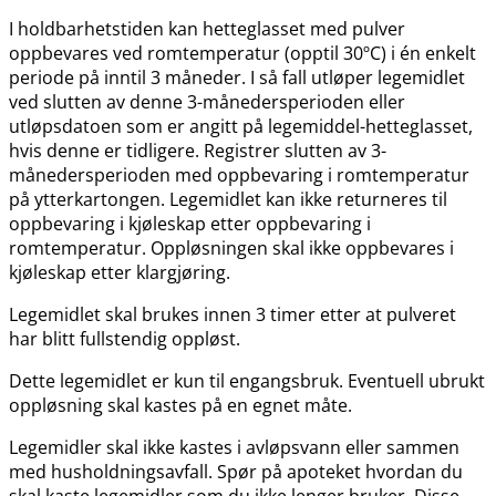
I holdbarhetstiden kan hetteglasset med pulver
oppbevares ved romtemperatur (opptil 30ºC) i én enkelt
periode på inntil 3 måneder. I så fall utløper legemidlet
ved slutten av denne 3-månedersperioden eller
utløpsdatoen som er angitt på legemiddel-hetteglasset,
hvis denne er tidligere. Registrer slutten av 3-
månedersperioden med oppbevaring i romtemperatur
på ytterkartongen. Legemidlet kan ikke returneres til
oppbevaring i kjøleskap etter oppbevaring i
romtemperatur. Oppløsningen skal ikke oppbevares i
kjøleskap etter klargjøring.
Legemidlet skal brukes innen 3 timer etter at pulveret
har blitt fullstendig oppløst.
Dette legemidlet er kun til engangsbruk. Eventuell ubrukt
oppløsning skal kastes på en egnet måte.
Legemidler skal ikke kastes i avløpsvann eller sammen
med husholdningsavfall. Spør på apoteket hvordan du
skal kaste legemidler som du ikke lenger bruker. Disse