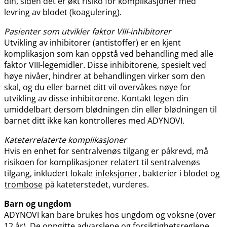
din, siden det er økt risiko for komplikasjoner med
levring av blodet (koagulering).
Pasienter som utvikler faktor VIII-inhibitorer
Utvikling av inhibitorer (antistoffer) er en kjent
komplikasjon som kan oppstå ved behandling med alle
faktor VIII-legemidler. Disse inhibitorene, spesielt ved
høye nivåer, hindrer at behandlingen virker som den
skal, og du eller barnet ditt vil overvåkes nøye for
utvikling av disse inhibitorene. Kontakt legen din
umiddelbart dersom blødningen din eller blødningen til
barnet ditt ikke kan kontrolleres med ADYNOVI.
Kateterrelaterte komplikasjoner
Hvis en enhet for sentralvenøs tilgang er påkrevd, må
risikoen for komplikasjoner relatert til sentralvenøs
tilgang, inkludert lokale
infeksjoner
, bakterier i blodet og
trombose
på kateterstedet, vurderes.
Barn og ungdom
ADYNOVI kan bare brukes hos ungdom og voksne (over
12 år). De oppgitte advarslene og forsiktighetsreglene