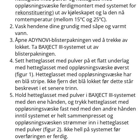
oppløsningsvæske ferdigmontert med systemet for
rekonstituering
) ut av kjøleskapet og la den nå
romtemperatur (mellom 15ºC og 25ºC).
Vask hendene dine grundig med såpe og varmt
vann.
Åpne ADYNOVI-blisterpakningen ved å trekke av
lokket. Ta BAXJECT III-systemet ut av
blisterpakningen.
Sett hetteglasset med pulver på et flatt underlag
med hetteglasset med oppløsningsvæske øverst
(figur 1). Hetteglasset med oppløsningsvæske har
en blå stripe. Ikke fjern det blå lokket før dette står
beskrevet i et senere trinn.
Hold hetteglasset med pulver i BAXJECT III-systemet
med den ene hånden, og trykk hetteglasset med
oppløsningsvæske fast ned med den andre hånden
inntil systemet er helt sammenpresset og
oppløsningsvæsken strømmer inn i hetteglasset
med pulver (figur 2). Ikke hell på systemet før
overføringen er ferdig.