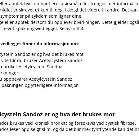
eller apotek hvis du har flere spørsmål eller trenger mer informasj
idlet er skrevet ut kun til deg. Ikke gi det videre til andre. Det ka
 symptomer på sykdom som ligner dine.
ge eller apotek dersom du opplever bivirkninger. Dette gjelder også
r nevnt i pakningsvedlegget. Se avsnitt 4.
svedlegget finner du informasjon om:
cystein Sandoz er og hva det brukes mot
vite før du bruker Acetylcystein Sandoz
 bruker Acetylcystein Sandoz
irkninger
u oppbevarer Acetylcystein Sandoz
i pakningen og ytterligere informasjon
lcystein Sandoz er og hva det brukes mot
andoz brukes ved
kronisk bronkitt
og forsøksvis ved
cystisk fibrose
.
ndoz løser opp seigt slim, og da det blir mer tyntflytende kan det ho