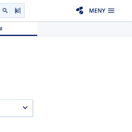
MENY
gg