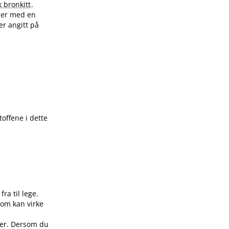
k bronkitt
.
ller med en
er angitt på
toffene i dette
ra til lege.
som kan virke
oner. Dersom du