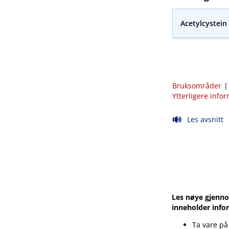
Acetylcystei
Bruksområder
Ytterligere info
Les avsnitt
Les nøye gjenno
inneholder info
Ta vare på