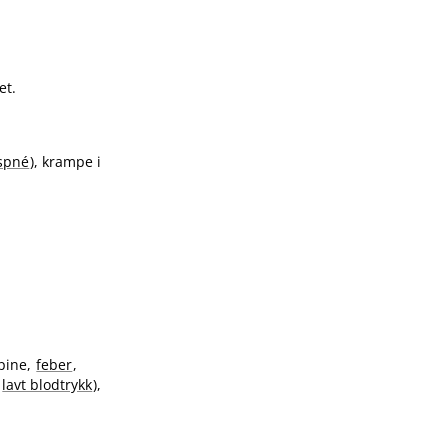
et.
spné
), krampe i
pine,
feber
,
g
lavt blodtrykk
),