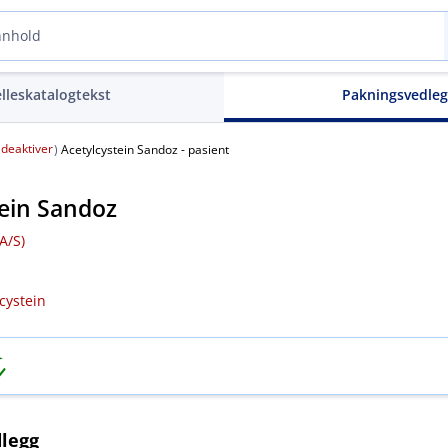
elleskatalogtekst
Pakningsvedle
deaktiver
(
)
Acetylcystein Sandoz - pasient
tein Sandoz
/​S)
cystein
legg