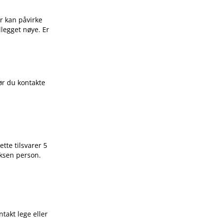
er kan påvirke
dlegget nøye. Er
ør du kontakte
tte tilsvarer 5
ksen person.
ntakt lege eller