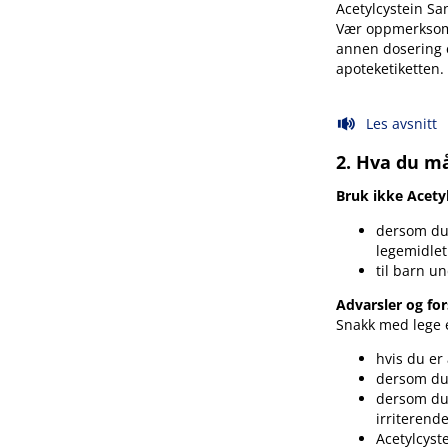
Acetylcystein S
Vær oppmerksom p
annen dosering e
apoteketiketten.
Les avsnitt
2. Hva du må
Bruk ikke Acety
dersom du 
legemidlet 
til barn un
Advarsler og for
Snakk med lege e
hvis du er 
dersom d
dersom du 
irriterend
Acetylcyst