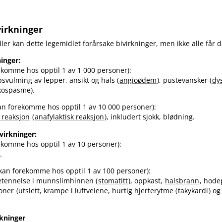
virkninger
ler kan dette legemidlet forårsake bivirkninger, men ikke alle får d
ninger:
ekomme hos opptil 1 av 1 000 personer):
svulming av lepper, ansikt og hals (
angioødem
), pustevansker (
dy
nkospasme).
an forekomme hos opptil 1 av 10 000 personer):
k reaksjon
(
anafylaktisk reaksjon
), inkludert sjokk, blødning.
ivirkninger:
ekomme hos opptil 1 av 10 personer):
.
(kan forekomme hos opptil 1 av 100 personer):
tennelse i munnslimhinnen (
stomatitt
), oppkast,
halsbrann
, hode
joner
(utslett, krampe i luftveiene, hurtig hjerterytme (
takykardi
) o
rkninger