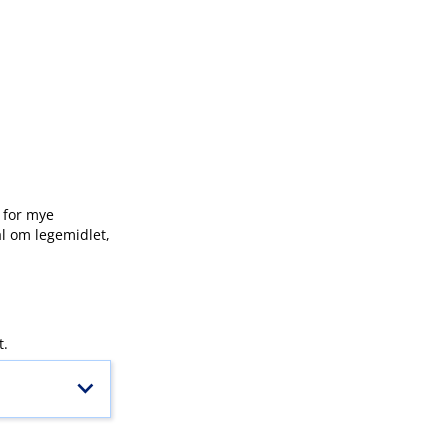
g for mye
ål om legemidlet,
t.