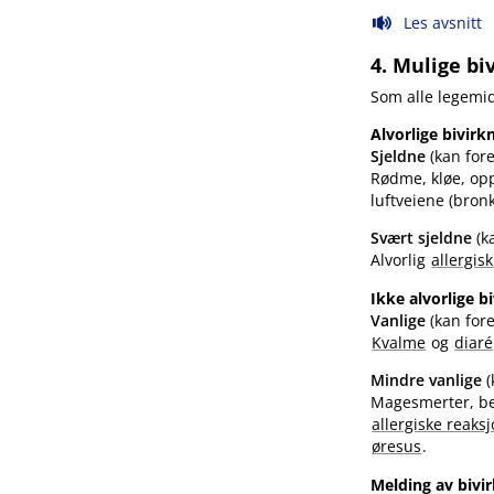
Les avsnitt
4. Mulige bi
Som alle legemid
Alvorlige bivirk
Sjeldne
(kan for
Rødme, kløe, opp
luftveiene (bro
Svært sjeldne
(k
Alvorlig
allergis
Ikke alvorlige b
Vanlige
(kan for
Kvalme
og
diaré
Mindre vanlige
Magesmerter, be
allergiske reaks
øresus
.
Melding av bivi