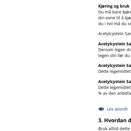
Kjøring og bruk
Du må bare kjøre 
din evne til å kj
du i tvil må du 
Acetylcystein Sa
Acetylcystein S
Dersom legen din
legen din før du
Acetylcystein S
Dette legemidlet
Acetylcystein S
Dette legemidlet
% av den anbefa
Les avsnitt
3. Hvordan 
Bruk alltid dette