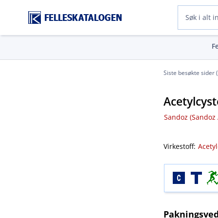
FELLESKATALOGEN
F
Siste besøkte sider 
Acetylcys
Sandoz (Sandoz A​
Virkestoff:
Acetyl
Pakningsved