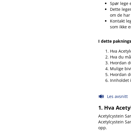
Spør lege 
Dette legem
om de har
Kontakt le
som ikke e
I dette pakning
Hva Acetyl
Hva du må 
Hvordan du
Mulige biv
Hvordan d
Innholdet 
Les avsnitt
1. Hva Acety
Acetylcystein S
Acetylcystein Sa
opp.