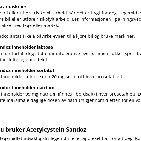
 av maskiner
bil eller utføre risikofylt arbeid når det er trygt for deg. Legemidl
øre bil eller utføre risikofylt arbeid. Les informasjonen i pakningsve
snakke med lege eller apotek.
ndoz antas ikke å påvirke evnen til å kjøre bil og bruke maskiner.
andoz inneholder laktose
 har fortalt deg at du har intoleranse overfor noen sukkertyper, b
 tar dette legemiddelet.
andoz inneholder sorbitol
 inneholder mindre enn 20 mg sorbitol i hver brusetablett.
andoz inneholder natrium
 inneholder 99 mg natrium (finnes i bordsalt) i hver brusetablett. De
lte maksimale daglige dosen av natrium gjennom dietten for en vo
du bruker Acetylcystein Sandoz
 legemidlet nøyaktig slik legen din eller apoteket har fortalt deg. Ko