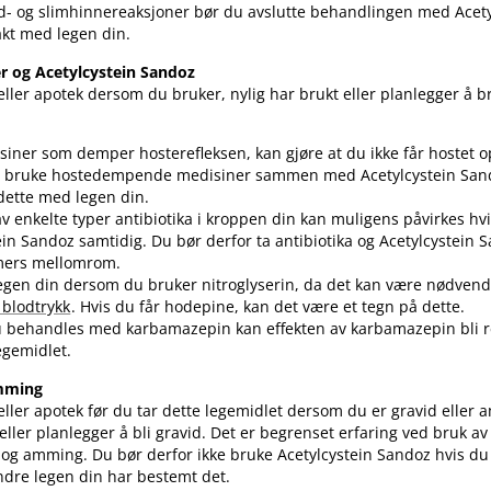
d- og slimhinnereaksjoner bør du avslutte behandlingen med Acet
akt med legen din.
r og Acetylcystein Sandoz
ller apotek dersom du bruker, nylig har brukt eller planlegger å 
iner som demper hosterefleksen, kan gjøre at du ikke får hostet o
ke bruke hostedempende medisiner sammen med Acetylcystein San
 dette med legen din.
v enkelte typer antibiotika i kroppen din kan muligens påvirkes hv
ein Sandoz samtidig. Du bør derfor ta antibiotika og Acetylcystein
imers mellomrom.
egen din dersom du bruker nitroglyserin, da det kan være nødvend
t blodtrykk
. Hvis du får hodepine, kan det være et tegn på dette.
 behandles med karbamazepin kan effekten av karbamazepin bli r
legemidlet.
amming
ller apotek før du tar dette legemidlet dersom du er gravid eller 
eller planlegger å bli gravid. Det er begrenset erfaring ved bruk av
 og amming. Du bør derfor ikke bruke Acetylcystein Sandoz hvis du 
re legen din har bestemt det.