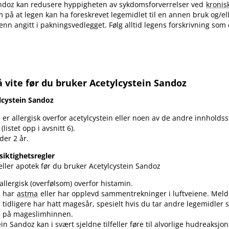
andoz kan redusere hyppigheten av sykdomsforverrelser ved
kronis
å at legen kan ha foreskrevet legemidlet til en annen bruk og​/​e
nn angitt i pakningsvedlegget. Følg alltid legens forskrivning som 
 vite før du bruker Acetylcystein Sandoz
lcystein Sandoz
er allergisk overfor acetylcystein eller noen av de andre innholdss
(listet opp i avsnitt 6).
der 2 år.
siktighetsregler
ller apotek før du bruker Acetylcystein Sandoz
allergisk (overfølsom) overfor histamin.
u har
astma
eller har opplevd sammentrekninger i luftveiene. Meld f
tidligere har hatt magesår, spesielt hvis du tar andre legemidler 
e på mageslimhinnen.
ein Sandoz kan i svært sjeldne tilfeller føre til alvorlige hudreaksj