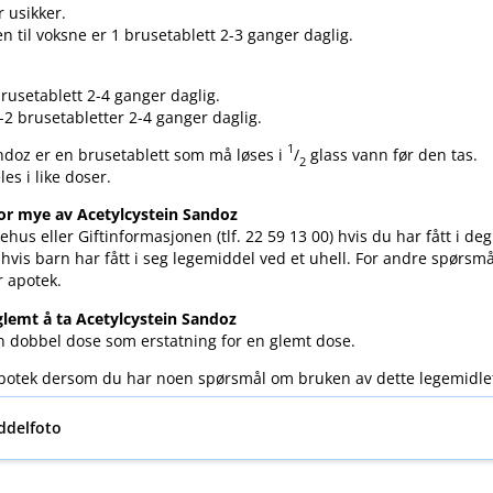
r usikker.
n til voksne er 1 brusetablett 2-3 ganger daglig.
rusetablett 2-4 ganger daglig.
1-2 brusetabletter 2-4 ganger daglig.
1
ndoz er en brusetablett som må løses i
/
glass vann før den tas.
2
es i like doser.
or mye av Acetylcystein Sandoz
ehus eller Giftinformasjonen (tlf. 22 59 13 00) hvis du har fått i de
 hvis barn har fått i seg legemiddel ved et uhell. For andre spørsm
r apotek.
lemt å ta Acetylcystein Sandoz
en dobbel dose som erstatning for en glemt dose.
 apotek dersom du har noen spørsmål om bruken av dette legemidle
ddelfoto