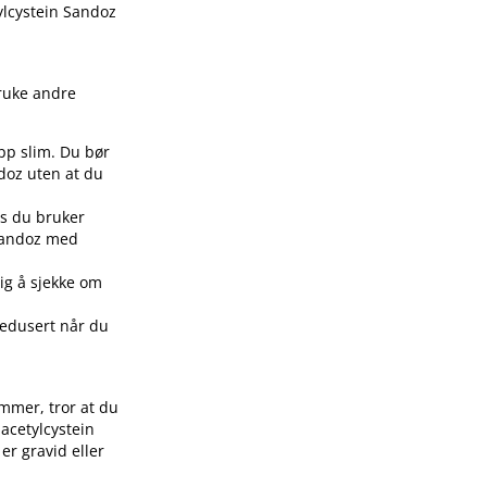
ylcystein Sandoz
bruke andre
pp slim. Du bør
doz uten at du
is du bruker
 Sandoz med
ig å sjekke om
edusert når du
ammer, tror at du
 acetylcystein
er gravid eller