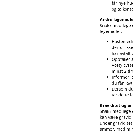
får nye hu
og ta kont
Andre legemidle
Snakk med lege e
legemidler.
Hostemedis
derfor ik
har avtalt
Opptaket a
Acetylcyst
minst 2 t
Informer l
du får
lav
Dersom du
tar dette 
Graviditet og 
Snakk med lege e
kan være gravid 
under graviditet
ammer, med mind