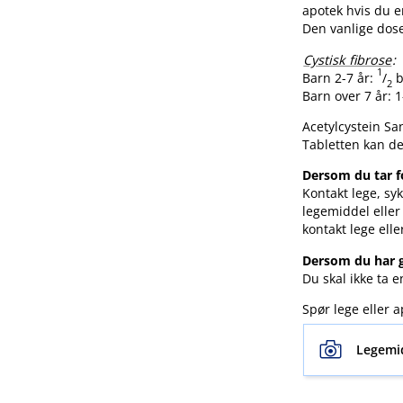
apotek hvis du e
Den vanlige dose
Cystisk fibrose
:
1
Barn 2-7 år:
/
b
2
Barn over 7 år: 
Acetylcystein Sa
Tabletten kan del
Dersom du tar f
Kontakt lege, syk
legemiddel eller
kontakt lege elle
Dersom du har g
Du skal ikke ta 
Spør lege eller
Legemi