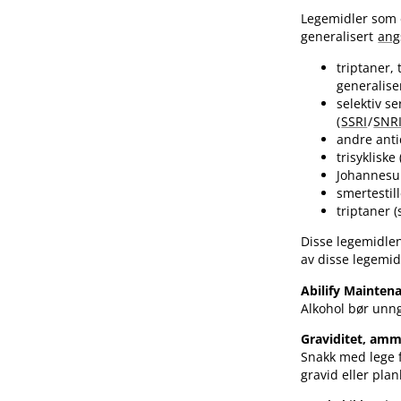
Legemidler som ø
generalisert
ang
triptaner,
generalise
selektiv 
(
SSRI
/
SNR
andre anti
trisyklisk
Johannesur
smertestil
triptaner 
Disse legemidlen
av disse legemi
Abilify Mainten
Alkohol bør unn
Graviditet, am
Snakk med lege f
gravid eller plan