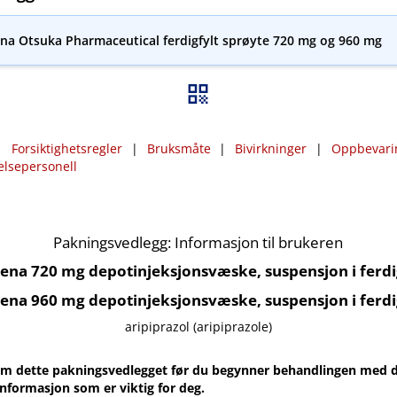
ena Otsuka Pharmaceutical ferdigfylt sprøyte 720 mg og 960 mg
|
Forsiktighetsregler
|
Bruksmåte
|
Bivirkninger
|
Oppbevari
elsepersonell
Pakningsvedlegg: Informasjon til brukeren
tena 720 mg depotinjeksjonsvæske, suspensjon i ferdi
tena 960 mg depotinjeksjonsvæske, suspensjon i ferdi
aripiprazol (aripiprazole)
m dette pakningsvedlegget før du begynner behandlingen med d
informasjon som er viktig for deg.