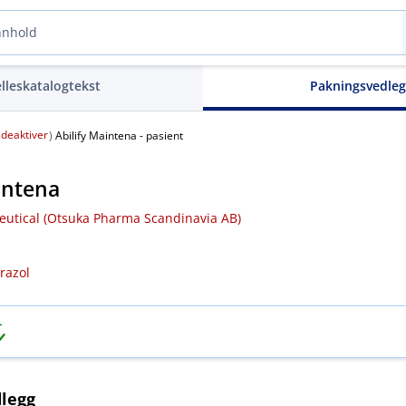
elleskatalogtekst
Pakningsvedle
deaktiver
(
)
Abilify Maintena - pasient
intena
utical (Otsuka Pharma Scandinavia AB)
razol
legg