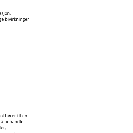
asjon.
ge bivirkninger
ol hører til en
l å behandle
der,