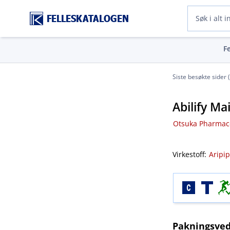
FELLESKATALOGEN
F
Siste besøkte sider 
Abilify Ma
Otsuka Pharmace
Virkestoff:
Aripip
Pakningsved