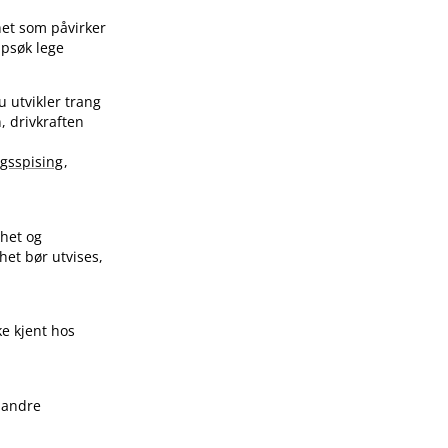
het som påvirker
ppsøk lege
u utvikler trang
, drivkraften
gsspising
,
lhet og
het bør utvises,
ke kjent hos
 andre