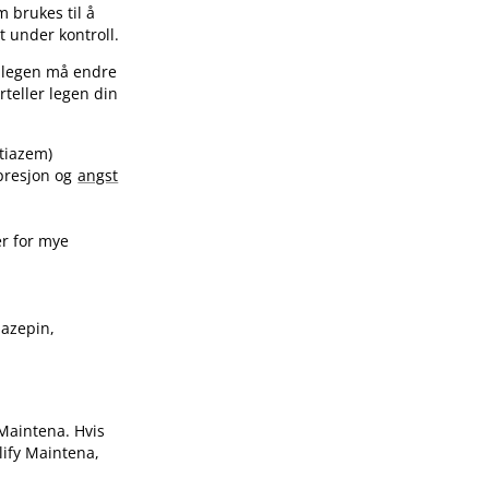
 brukes til å
t under kontroll.
 legen må endre
rteller legen din
ltiazem)
epresjon og
angst
r for mye
mazepin,
 Maintena. Hvis
ify Maintena,