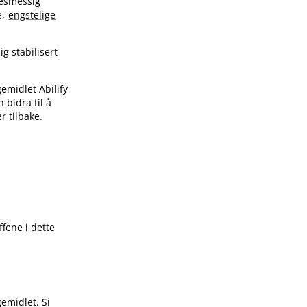
sesmessig
e,
engstelige
ig stabilisert
emidlet Abilify
bidra til å
 tilbake.
ffene i dette
emidlet. Si