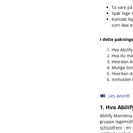
Ta vare på
Spør lege 
Kontakt le
som ikke e
I dette pakning
Hva Abilif
Hva du må 
Hvordan Ab
Mulige biv
Hvordan d
Innholdet 
Les avsnitt
1. Hva Abili
Abilify Maintena 
gruppe legemidle
schizofreni
- en 