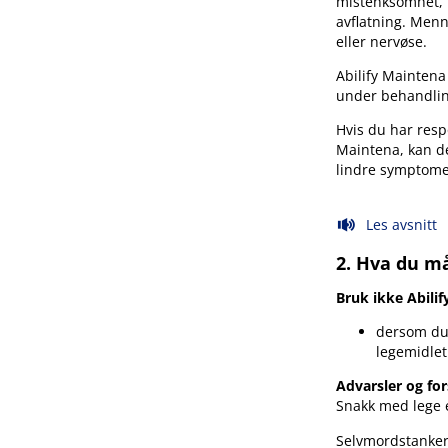
mistenksomhet, 
avflatning. Menn
eller nervøse.
Abilify Maintena
under behandlin
Hvis du har resp
Maintena, kan de
lindre symptome
Les avsnitt
2. Hva du må
Bruk ikke Abili
dersom du 
legemidlet 
Advarsler og for
Snakk med lege e
Selvmordstanker