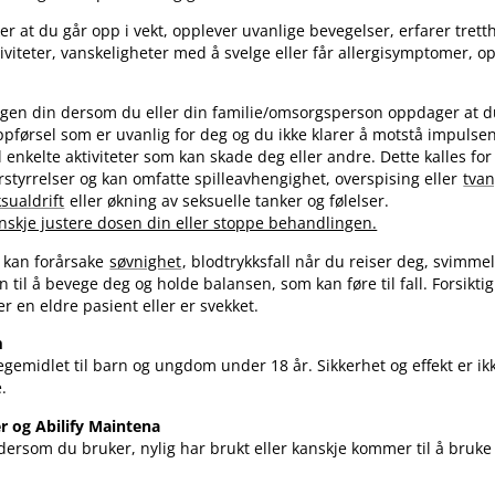
 at du går opp i vekt, opplever uvanlige bevegelser, erfarer trett
viteter, vanskeligheter med å svelge eller får allergisymptomer, o
egen din dersom du eller din familie​/​omsorgsperson oppdager at d
 oppførsel som er uvanlig for deg og du ikke klarer å motstå impulsen
til enkelte aktiviteter som kan skade deg eller andre. Dette kalles for
rstyrrelser og kan omfatte spilleavhengighet, overspising eller
tvan
sualdrift
eller økning av seksuelle tanker og følelser.
skje justere dosen din eller stoppe behandlingen.
t kan forårsake
søvnighet
, blodtrykksfall når du reiser deg, svimme
 til å bevege deg og holde balansen, som kan føre til fall. Forsiktig
er en eldre pasient eller er svekket.
m
legemidlet til barn og ungdom under 18 år. Sikkerhet og effekt er ik
.
r og Abilify Maintena
ersom du bruker, nylig har brukt eller kanskje kommer til å bruke