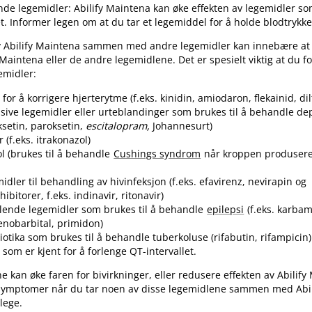
de legemidler: Abilify Maintena kan øke effekten av legemidler som
t. Informer legen om at du tar et legemiddel for å holde blodtrykke
v Abilify Maintena sammen med andre legemidler kan innebære at
Maintena eller de andre legemidlene. Det er spesielt viktig at du fo
emidler:
for å korrigere hjerterytme (f.eks. kinidin, amiodaron, flekainid, di
sive legemidler eller urteblandinger som brukes til å behandle d
oksetin, paroksetin,
escitalopram,
Johannesurt)
(f.eks. itrakonazol)
l (brukes til å behandle
Cushings syndrom
når kroppen produsere
idler til behandling av hivinfeksjon (f.eks. efavirenz, nevirapin og
ibitorer, f.eks. indinavir, ritonavir)
lende legemidler som brukes til å behandle
epilepsi
(f.eks. karba
fenobarbital, primidon)
biotika som brukes til å behandle tuberkoluse (rifabutin, rifampicin)
 som er kjent for å forlenge QT-intervallet.
e kan øke faren for bivirkninger, eller redusere effekten av Abilify
 symptomer når du tar noen av disse legemidlene sammen med Abil
lege.