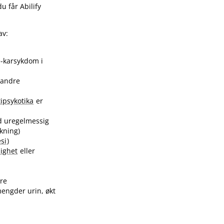
u får Abilify
av:
e-karsykdom i
r andre
ipsykotika
er
ed uregelmessig
kning)
si
)
ighet
eller
dre
mengder urin, økt