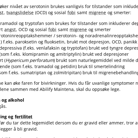
ker nivået av serotonin brukes vanligvis for tilstander som inklud
st
,
tvangslidelse
(OCD) og sosial
fobi
samt
migrene
og smerter:
 tramadol og tryptofan som brukes for tilstander som inkluderer de
rt
angst
, OCD og sosial
fobi
samt
migrene
og smerter
serotoninreopptakshemmer / serotonin- og noradrenalinreopptaks
I
) f.eks. paroksetin og fluoksetin, brukt mot depresjon, OCD, panik
depressiva (f.eks. venlafaksin og tryptofan) brukt ved tyngre depre
e (som f.eks. klomipramin og amitriptylin) brukt ved depresjoner
t (
Hypericum perforatum
) brukt som naturlegemiddel ved milde 
lende (som f.eks. tramadol og petidin) bruk til smertelindring
(som f.eks. sumatriptan og zolmitripitan) bruk til migrenebehandlin
e kan øke faren for bivirkninger. Hvis du får uvanlige symptomer 
dlene sammen med Abilify Maintena, skal du oppsøke lege.
a og alkohol
gås.
ming og
fertilitet
ør du tar dette legemidlet dersom du er gravid eller ammer, tror 
legger å bli gravid.