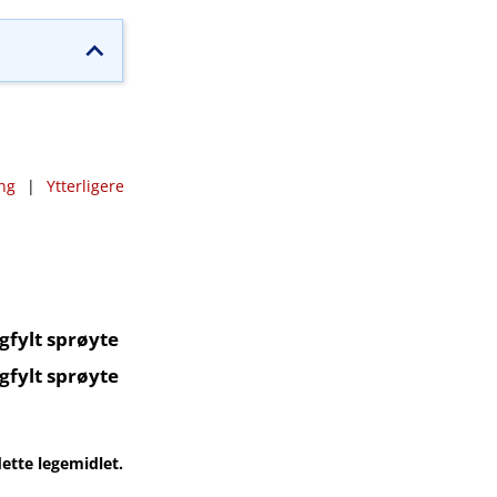
ng
|
Ytterligere
gfylt sprøyte
gfylt sprøyte
ette legemidlet.