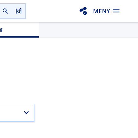
MENY
gg