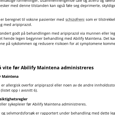
feilaktige formeninger, usammenhengende tale og atferd og følel
esker med denne tilstanden kan også føle seg deprimerte, skyldig
 er beregnet til voksne pasienter med
schizofreni
som er tilstrekkel
g med aripiprazol.
ondert godt på behandlingen med aripiprazol via munnen eller leg
t hende legen begynner behandling med Abilify Maintena. Det kan 
ne på sykdommen og redusere risikoen for at symptomene kommer
 vite før Abilify Maintena administreres
fy Maintena
er allergisk overfor aripiprazol eller noen av de andre innholdssto
(listet opp i avsnitt 6).
siktighetsregler
ller sykepleier før Abilify Maintena administreres.
 og selvmordsforsøk er rapportert under behandling med dette leg