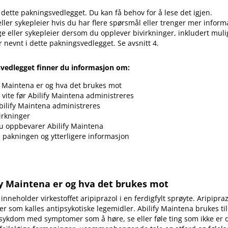
 dette pakningsvedlegget. Du kan få behov for å lese det igjen.
eller sykepleier hvis du har flere spørsmål eller trenger mer inform
ge eller sykepleier dersom du opplever bivirkninger, inkludert muli
r nevnt i dette pakningsvedlegget. Se avsnitt 4.
svedlegget finner du informasjon om:
y Maintena er og hva det brukes mot
vite før Abilify Maintena administreres
ilify Maintena administreres
irkninger
u oppbevarer Abilify Maintena
i pakningen og ytterligere informasjon
fy Maintena er og hva det brukes mot
inneholder virkestoffet aripiprazol i en ferdigfylt sprøyte. Aripipraz
r som kalles antipsykotiske legemidler. Abilify Maintena brukes ti
sykdom med symptomer som å høre, se eller føle ting som ikke er 