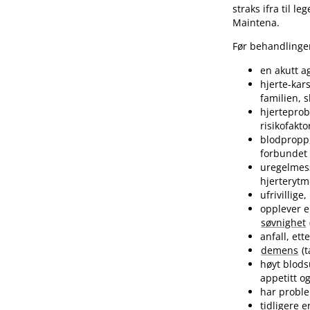
straks ifra til l
Maintena.
Før behandlinge
en akutt ag
hjerte-kar
familien, 
hjerteprob
risikofakto
blodpropp,
forbundet
uregelmess
hjerterytm
ufrivillig
opplever 
søvnighet
anfall, et
demens
(t
høyt blods
appetitt o
har probl
tidligere 