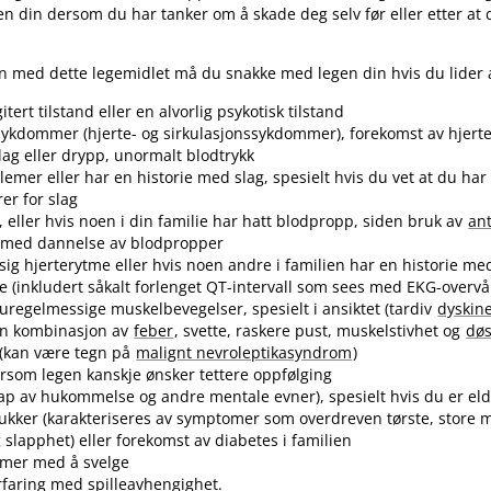
egen din dersom du har tanker om å skade deg selv før eller etter at d
n med dette legemidlet må du snakke med legen din hvis du lider 
itert tilstand eller en alvorlig psykotisk tilstand
sykdommer (hjerte- og sirkulasjonssykdommer), forekomst av hjert
slag eller drypp, unormalt blodtrykk
lemer eller har en historie med slag, spesielt hvis du vet at du ha
rer for slag
 eller hvis noen i din familie har hatt blodpropp, siden bruk av
ant
 med dannelse av blodpropper
ig hjerterytme eller hvis noen andre i familien har en historie m
e (inkludert såkalt forlenget QT-intervall som sees med EKG-overvå
e, uregelmessige muskelbevegelser, spesielt i ansiktet (tardiv
dyskine
en kombinasjon av
feber
, svette, raskere pust, muskelstivhet og
døs
(kan være tegn på
malignt nevroleptikasyndrom
)
tersom legen kanskje ønsker tettere oppfølging
ap av hukommelse og andre mentale evner), spesielt hvis du er el
ukker (karakteriseres av symptomer som overdreven tørste, store 
g slapphet) eller forekomst av diabetes i familien
emer med å svelge
erfaring med spilleavhengighet.