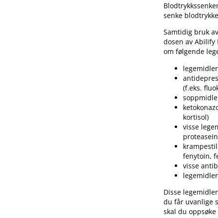
Blodtrykkssenken
senke blodtrykke
Samtidig bruk a
dosen av Abilify 
om følgende leg
legemidler 
antidepres
(f.eks. flu
soppmidler 
ketokonazo
kortisol)
visse legem
proteaseinh
krampestil
fenytoin, 
visse anti
legemidler
Disse legemidlen
du får uvanlige
skal du oppsøke 