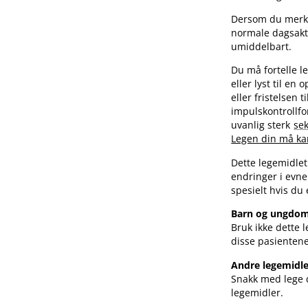
Dersom du merker
normale dagsakti
umiddelbart.
Du må fortelle l
eller lyst til en
eller fristelsen 
impulskontrollfo
uvanlig sterk
sek
Legen din må kan
Dette legemidle
endringer i evnen
spesielt hvis du 
Barn og ungdo
Bruk ikke dette 
disse pasientene
Andre legemidle
Snakk med lege d
legemidler.