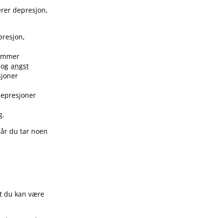
erer depresjon,
presjon,
hemmer
k og
angst
sjoner
depresjoner
g.
når du tar noen
at du kan være