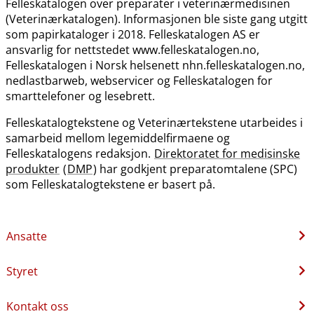
Felleskatalogen over preparater i veterinærmedisinen
(Veterinærkatalogen). Informasjonen ble siste gang utgitt
som papirkataloger i 2018. Felleskatalogen AS er
ansvarlig for nettstedet www.felleskatalogen.no,
Felleskatalogen i Norsk helsenett nhn.felleskatalogen.no,
nedlastbarweb, webservicer og Felleskatalogen for
smarttelefoner og lesebrett.
Felleskatalogtekstene og Veterinærtekstene utarbeides i
samarbeid mellom legemiddelfirmaene og
Felleskatalogens redaksjon.
Direktoratet for medisinske
produkter
(
DMP
) har godkjent preparatomtalene (SPC)
som Felleskatalogtekstene er basert på.
Ansatte
Styret
Kontakt oss